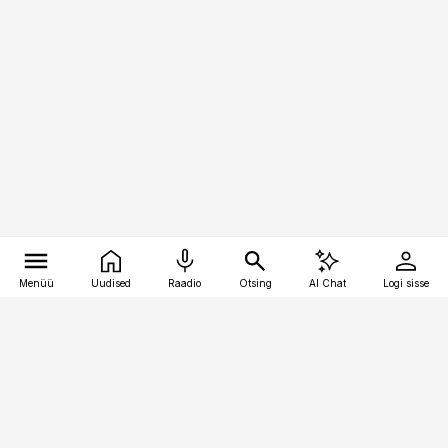
Menüü
Uudised
Raadio
Otsing
AI Chat
Logi sisse
Vana-Lõuna 39/1, 19094 Tallinn
(+372) 667 0111
pollumajandus@pollumajandus.ee