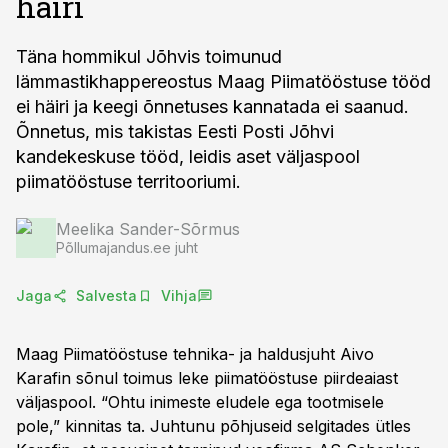
häiri
Täna hommikul Jõhvis toimunud
lämmastikhappereostus Maag Piimatööstuse tööd
ei häiri ja keegi õnnetuses kannatada ei saanud.
Õnnetus, mis takistas Eesti Posti Jõhvi
kandekeskuse tööd, leidis aset väljaspool
piimatööstuse territooriumi.
Meelika Sander-Sõrmus
Põllumajandus.ee juht
Jaga
Salvesta
Vihja
Maag Piimatööstuse tehnika- ja haldusjuht Aivo
Karafin sõnul toimus leke piimatööstuse piirdeaiast
väljaspool. “Ohtu inimeste eludele ega tootmisele
pole,” kinnitas ta. Juhtunu põhjuseid selgitades ütles