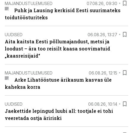
MAJANDUSTULEMUSED
07.08.26, 09:30
Puhk ja Lausing kerkisid Eesti suurimateks
toidutöösturiteks
UUDISED
06.08.26, 13:27
Aita kaitsta Eesti põllumajandust, metsi ja
loodust – ära too reisilt kaasa soovimatuid
„kaasreisijaid“
MAJANDUSTULEMUSED
06.08.26, 12:15
Arke Lihatööstuse ärikasum kasvas üle
kaheksa korra
UUDISED
06.08.26, 10:14
Jaekettide lepingud luubi all: tootjale ei tohi
veeretada ostja äririski