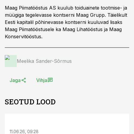
Maag Piimatööstus AS kuulub toiduainete tootmise- ja
müügiga tegelevasse kontserni Maag Grupp. Täielikult
Eesti kapitalil põhinevasse kontserni kuuluvad lisaks
Maag Piimatööstusele ka Maag Lihatööstus ja Maag
Konservitööstus.
Meelika Sander-Sõrmus
Jaga
Vihja
SEOTUD LOOD
ST
11.06.26, 09:28