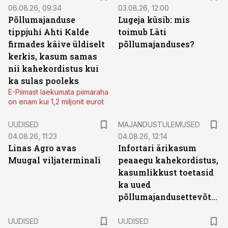
06.08.26, 09:34
03.08.26, 12:00
Põllumajanduse
Lugeja küsib: mis
tippjuhi Ahti Kalde
toimub Läti
firmades käive üldiselt
põllumajanduses?
kerkis, kasum samas
nii kahekordistus kui
ka sulas pooleks
E-Piimast laekumata piimaraha
on enam kui 1,2 miljonit eurot
UUDISED
MAJANDUSTULEMUSED
04.08.26, 11:23
04.08.26, 12:14
Linas Agro avas
Infortari ärikasum
Muugal viljaterminali
peaaegu kahekordistus,
kasumlikkust toetasid
ka uued
põllumajandusettevõtted
UUDISED
UUDISED