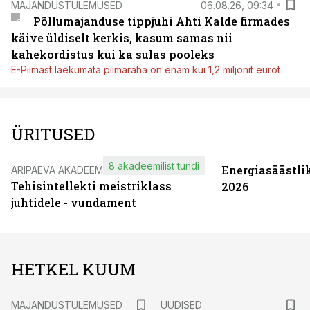
MAJANDUSTULEMUSED
06.08.26, 09:34
Põllumajanduse tippjuhi Ahti Kalde firmades
käive üldiselt kerkis, kasum samas nii
kahekordistus kui ka sulas pooleks
E-Piimast laekumata piimaraha on enam kui 1,2 miljonit eurot
ÜRITUSED
8 akadeemilist tundi
Energiasäästli
ÄRIPÄEVA AKADEEMIA
Tehisintellekti meistriklass
2026
juhtidele - vundament
HETKEL KUUM
MAJANDUSTULEMUSED
UUDISED