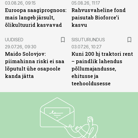
03.08.26, 09:15
05.08.26, 11:17
Euroopa saagiprognoos:
Rahvusvaheline fond
mais langeb järsult,
paisutab Bioforce’i
õlikultuurid kasvavad
kasvu
ST
UUDISED
SISUTURUNDUS
29.07.26, 09:30
03.07.26, 10:27
Maido Solovjov:
Kuni 200 hj traktori rent
piimahinna riski ei saa
– paindlik lahendus
lõputult ühe osapoole
põllumajandusse,
kanda jätta
ehitusse ja
teehooldusesse