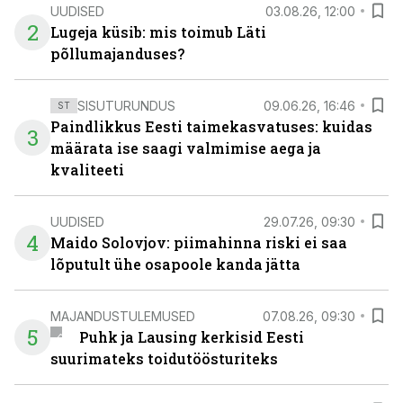
UUDISED
03.08.26, 12:00
2
Lugeja küsib: mis toimub Läti
põllumajanduses?
SISUTURUNDUS
09.06.26, 16:46
ST
Paindlikkus Eesti taimekasvatuses: kuidas
3
määrata ise saagi valmimise aega ja
kvaliteeti
UUDISED
29.07.26, 09:30
4
Maido Solovjov: piimahinna riski ei saa
lõputult ühe osapoole kanda jätta
MAJANDUSTULEMUSED
07.08.26, 09:30
5
Puhk ja Lausing kerkisid Eesti
suurimateks toidutöösturiteks