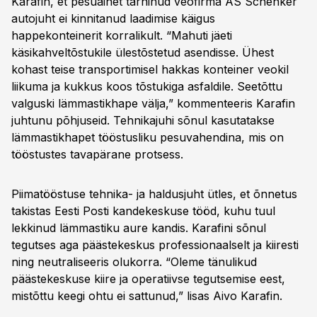
Karafin, et pesuainet tarninud veofirma AS Schenker
autojuht ei kinnitanud laadimise käigus
happekonteinerit korralikult. “Mahuti jäeti
käsikahveltõstukile ülestõstetud asendisse. Ühest
kohast teise transportimisel hakkas konteiner veokil
liikuma ja kukkus koos tõstukiga asfaldile. Seetõttu
valguski lämmastikhape välja,” kommenteeris Karafin
juhtunu põhjuseid. Tehnikajuhi sõnul kasutatakse
lämmastikhapet tööstusliku pesuvahendina, mis on
tööstustes tavapärane protsess.
Piimatööstuse tehnika- ja haldusjuht ütles, et õnnetus
takistas Eesti Posti kandekeskuse tööd, kuhu tuul
lekkinud lämmastiku aure kandis. Karafini sõnul
tegutses aga päästekeskus professionaalselt ja kiiresti
ning neutraliseeris olukorra. “Oleme tänulikud
päästekeskuse kiire ja operatiivse tegutsemise eest,
mistõttu keegi ohtu ei sattunud,” lisas Aivo Karafin.