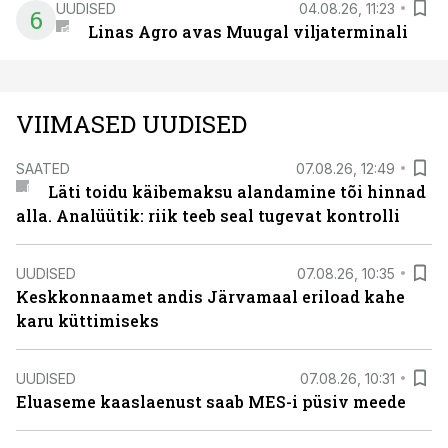
UUDISED
04.08.26, 11:23
6
Linas Agro avas Muugal viljaterminali
VIIMASED UUDISED
SAATED
07.08.26, 12:49
Läti toidu käibemaksu alandamine tõi hinnad
alla. Analüütik: riik teeb seal tugevat kontrolli
UUDISED
07.08.26, 10:35
Keskkonnaamet andis Järvamaal eriload kahe
karu küttimiseks
UUDISED
07.08.26, 10:31
Eluaseme kaaslaenust saab MES-i püsiv meede