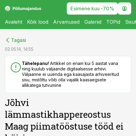
Esimene kuu -70%
Avaleht
Kõik lood
Arvamused
Galeriid
TOPid
Sisu
cebook
cebook
Tagasi
Twitter)
Twitter)
02.05.14, 14:55
kedIn
kedIn
Tähelepanu!
Artikkel on enam kui 5 aastat vana
ning kuulub väljaande digitaalsesse arhiivi.
ail
ail
Väljaanne ei uuenda ega kaasajasta arhiveeritud
sisu, mistõttu võib olla vajalik kaasaegsete
k
k
allikatega tutvumine
Jõhvi
lämmastikhappereostus
Maag piimatööstuse tööd ei