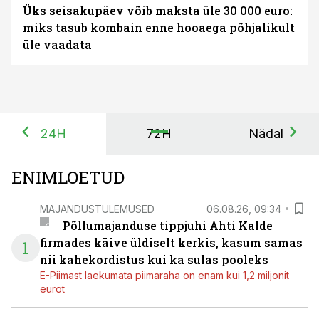
Üks seisakupäev võib maksta üle 30 000 euro:
miks tasub kombain enne hooaega põhjalikult
üle vaadata
24H
72H
Nädal
ENIMLOETUD
MAJANDUSTULEMUSED
06.08.26, 09:34
Põllumajanduse tippjuhi Ahti Kalde
firmades käive üldiselt kerkis, kasum samas
1
nii kahekordistus kui ka sulas pooleks
E-Piimast laekumata piimaraha on enam kui 1,2 miljonit
eurot