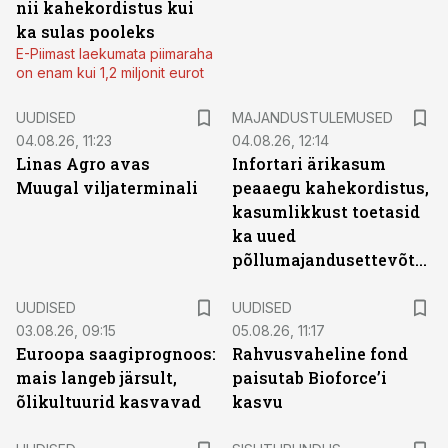
nii kahekordistus kui
ka sulas pooleks
E-Piimast laekumata piimaraha
on enam kui 1,2 miljonit eurot
UUDISED
MAJANDUSTULEMUSED
04.08.26, 11:23
04.08.26, 12:14
Linas Agro avas
Infortari ärikasum
Muugal viljaterminali
peaaegu kahekordistus,
kasumlikkust toetasid
ka uued
põllumajandusettevõtted
UUDISED
UUDISED
03.08.26, 09:15
05.08.26, 11:17
Euroopa saagiprognoos:
Rahvusvaheline fond
mais langeb järsult,
paisutab Bioforce’i
õlikultuurid kasvavad
kasvu
ST