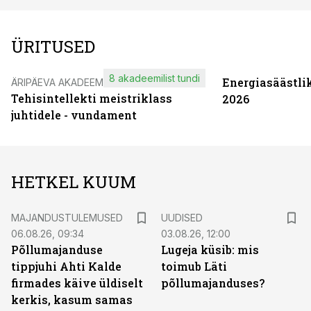
ÜRITUSED
8 akadeemilist tundi
Energiasäästli
ÄRIPÄEVA AKADEEMIA
Tehisintellekti meistriklass
2026
juhtidele - vundament
HETKEL KUUM
MAJANDUSTULEMUSED
UUDISED
06.08.26, 09:34
03.08.26, 12:00
Põllumajanduse
Lugeja küsib: mis
tippjuhi Ahti Kalde
toimub Läti
firmades käive üldiselt
põllumajanduses?
kerkis, kasum samas