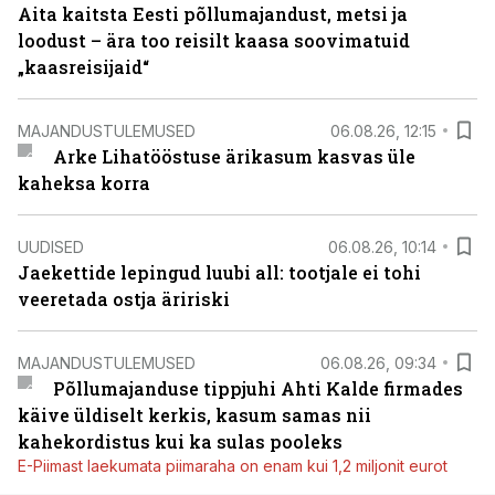
Aita kaitsta Eesti põllumajandust, metsi ja
loodust – ära too reisilt kaasa soovimatuid
„kaasreisijaid“
MAJANDUSTULEMUSED
06.08.26, 12:15
Arke Lihatööstuse ärikasum kasvas üle
kaheksa korra
UUDISED
06.08.26, 10:14
Jaekettide lepingud luubi all: tootjale ei tohi
veeretada ostja äririski
MAJANDUSTULEMUSED
06.08.26, 09:34
Põllumajanduse tippjuhi Ahti Kalde firmades
käive üldiselt kerkis, kasum samas nii
kahekordistus kui ka sulas pooleks
E-Piimast laekumata piimaraha on enam kui 1,2 miljonit eurot