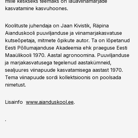
mille keskseks teemaks on lauaviinamarjade
kasvatamine kasvuhoones.
Koolituste juhendaja on Jaan Kivistik, Räpina
Aianduskooli puuviljanduse ja viinamarjakasvatuse
kutseõpetaja, mitmete õpikute autor. Ta on lõpetanud
Eesti Põllumajanduse Akadeemia ehk praeguse Eesti
Maaülikooli 1970. Aastal agronoomina. Puuviljanduse
ja marjakasvatusega tegelenud aastakümneid,
sealjuures viinapuude kasvatamisega aastast 1970.
Tema viinapuude sordi kollektsioonis on poolsada
nimetust.
Lisainfo
www.aianduskool.ee
.
.