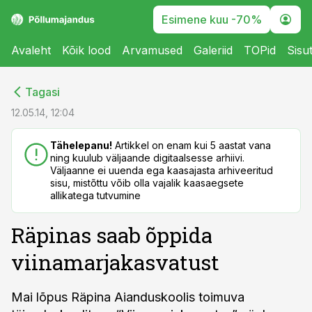
Esimene kuu -70%
Avaleht
Kõik lood
Arvamused
Galeriid
TOPid
Sisu
cebook
cebook
Tagasi
Twitter)
Twitter)
12.05.14, 12:04
kedIn
kedIn
Tähelepanu!
Artikkel on enam kui 5 aastat vana
ning kuulub väljaande digitaalsesse arhiivi.
ail
ail
Väljaanne ei uuenda ega kaasajasta arhiveeritud
sisu, mistõttu võib olla vajalik kaasaegsete
k
k
allikatega tutvumine
Räpinas saab õppida
viinamarjakasvatust
Mai lõpus Räpina Aianduskoolis toimuva