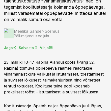
täienduskoolituse “Viinamarjakasvatus” näol on
tegemist koolitustesarja kolmanda õppepäevaga,
millest varasematel õppepäevadel mitteosalenutel
on võimalik samuti osa võtta.
Meelika Sander-Sõrmus
Põllumajandus.ee juht
Jaga
Salvesta
Vihja
23. mail kl 10–17 Räpina Aianduskoolis (Pargi 32,
Räpina) toimuva õppepäeva raames räägitakse
viinamarjaistikute valikust ja istutamisest, toestamisest
ja suvisest lõikusest, taimekahjuritest ning võrsetest
tehtud toitudest. Koolituse teine pool koosneb
praktilisest tööst – istutamisest ja suvisest lõikusest.
Koolitustesarja lõpetab neljas õppepäeva juuli lõpus,