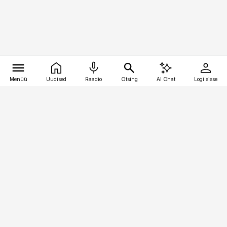
Menüü
Uudised
Raadio
Otsing
AI Chat
Logi sisse
Vana-Lõuna 39/1, 19094 Tallinn
(+372) 667 0111
pollumajandus@pollumajandus.ee
Telli
Reklaam
Firmast
Sisu kasutamisõigused
Ajakirjaniku