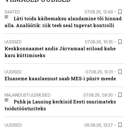
SAATED
07.08.26, 12:49
Läti toidu käibemaksu alandamine tõi hinnad
alla. Analüütik: riik teeb seal tugevat kontrolli
UUDISED
07.08.26, 10:35
Keskkonnaamet andis Järvamaal eriload kahe
karu küttimiseks
UUDISED
07.08.26, 10:31
Eluaseme kaaslaenust saab MES-i püsiv meede
MAJANDUSTULEMUSED
07.08.26, 09:30
Puhk ja Lausing kerkisid Eesti suurimateks
toidutöösturiteks
UUDISED
06.08.26, 13:27