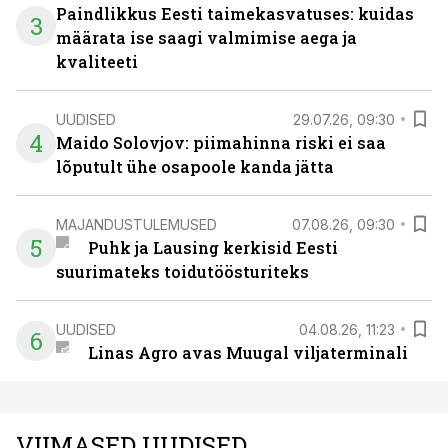
Paindlikkus Eesti taimekasvatuses: kuidas
3
määrata ise saagi valmimise aega ja
kvaliteeti
UUDISED
29.07.26, 09:30
4
Maido Solovjov: piimahinna riski ei saa
lõputult ühe osapoole kanda jätta
MAJANDUSTULEMUSED
07.08.26, 09:30
5
Puhk ja Lausing kerkisid Eesti
suurimateks toidutöösturiteks
UUDISED
04.08.26, 11:23
6
Linas Agro avas Muugal viljaterminali
VIIMASED UUDISED