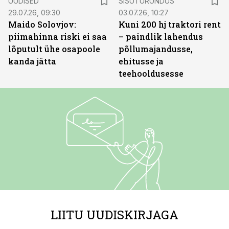
UUDISED
SISUTURUNDUS
29.07.26, 09:30
03.07.26, 10:27
Maido Solovjov:
Kuni 200 hj traktori rent
piimahinna riski ei saa
– paindlik lahendus
lõputult ühe osapoole
põllumajandusse,
kanda jätta
ehitusse ja
teehooldusesse
LIITU UUDISKIRJAGA