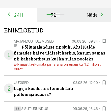
24H
72H
Nädal
ENIMLOETUD
MAJANDUSTULEMUSED
06.08.26, 09:34
Põllumajanduse tippjuhi Ahti Kalde
firmades käive üldiselt kerkis, kasum samas
1
nii kahekordistus kui ka sulas pooleks
E-Piimast laekumata piimaraha on enam kui 1,2 miljonit
eurot
UUDISED
03.08.26, 12:00
2
Lugeja küsib: mis toimub Läti
põllumajanduses?
SISUTURUNDUS
09.06.26, 16:46
ST