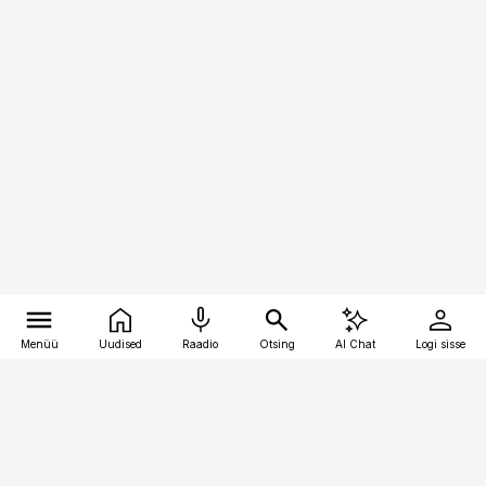
Menüü
Uudised
Raadio
Otsing
AI Chat
Logi sisse
Vana-Lõuna 39/1, 19094 Tallinn
(+372) 667 0111