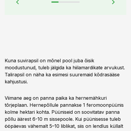
Kuna suvirapsil on mõnel pool juba õisik
moodustunud, tuleb jälgida ka hiilamardikate arvukust.
Talirapsil on näha ka esimesi suuremaid kõdrasääse
kahjustusi.
Viimane aeg on panna paika ka hernemähkuri
tõrjeplaan. Hernepõllule pannakse 1 feromoonpüünis
kolme hektari kohta. Püüniseid on soovitatav panna
põllu äärest 6-10 m sissepoole. Kui püünisesse tuleb
ööpäevas vähemalt 5–10 liblikat, siis on lendlus küllalt