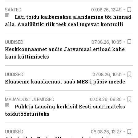
SAATED
07.08.26, 12:49
Läti toidu käibemaksu alandamine tõi hinnad
alla. Analüütik: riik teeb seal tugevat kontrolli
UUDISED
07.08.26, 10:35
Keskkonnaamet andis Järvamaal eriload kahe
karu küttimiseks
UUDISED
07.08.26, 10:31
Eluaseme kaaslaenust saab MES-i püsiv meede
MAJANDUSTULEMUSED
07.08.26, 09:30
Puhk ja Lausing kerkisid Eesti suurimateks
toidutöösturiteks
UUDISED
06.08.26, 13:27