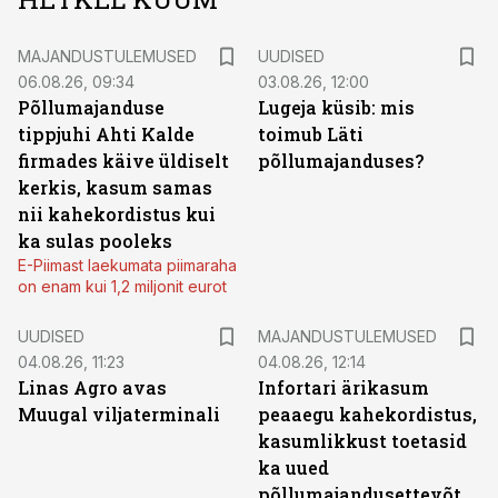
MAJANDUSTULEMUSED
UUDISED
06.08.26, 09:34
03.08.26, 12:00
Põllumajanduse
Lugeja küsib: mis
tippjuhi Ahti Kalde
toimub Läti
firmades käive üldiselt
põllumajanduses?
kerkis, kasum samas
nii kahekordistus kui
ka sulas pooleks
E-Piimast laekumata piimaraha
on enam kui 1,2 miljonit eurot
UUDISED
MAJANDUSTULEMUSED
04.08.26, 11:23
04.08.26, 12:14
Linas Agro avas
Infortari ärikasum
Muugal viljaterminali
peaaegu kahekordistus,
kasumlikkust toetasid
ka uued
põllumajandusettevõtted