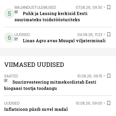
MAJANDUSTULEMUSED
07.08.26, 09:30
5
Puhk ja Lausing kerkisid Eesti
suurimateks toidutöösturiteks
UUDISED
04.08.26, 11:23
6
Linas Agro avas Muugal viljaterminali
VIIMASED UUDISED
SAATED
10.08.26, 09:15
Suurinvesteering mitmekordistab Eesti
biogaasi tootja toodangu
UUDISED
10.08.26, 09:00
Inflatsioon püsib suvel madal