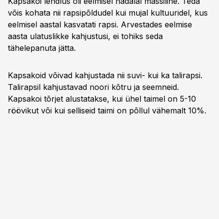
Kapsakoi lendlus oli eelmisel nädalal massiline. Teda
võis kohata nii rapsipõldudel kui mujal kultuuridel, kus
eelmisel aastal kasvatati rapsi. Arvestades eelmise
aasta ulatuslikke kahjustusi, ei tohiks seda
tähelepanuta jätta.
Kapsakoid võivad kahjustada nii suvi- kui ka talirapsi.
Talirapsil kahjustavad noori kõtru ja seemneid.
Kapsakoi tõrjet alustatakse, kui ühel taimel on 5-10
röövikut või kui selliseid taimi on põllul vähemalt 10%.