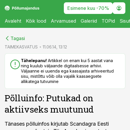
Esimene kuu -70%
Avaleht
Kõik lood
Arvamused
Galeriid
TOPid
Sisu
cebook
cebook
Tagasi
Twitter)
Twitter)
TAIMEKASVATUS
11.06.14, 13:12
kedIn
kedIn
Tähelepanu!
Artikkel on enam kui 5 aastat vana
ning kuulub väljaande digitaalsesse arhiivi.
ail
ail
Väljaanne ei uuenda ega kaasajasta arhiveeritud
sisu, mistõttu võib olla vajalik kaasaegsete
k
k
allikatega tutvumine
Põlluinfo: Putukad on
aktiivseks muutunud
Tänases põlluinfos kirjutab Scandagra Eesti