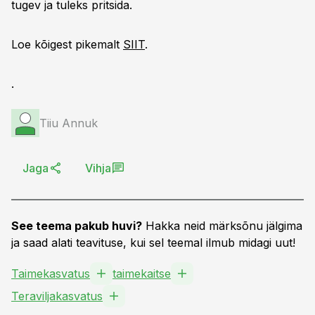
tugev ja tuleks pritsida.
Loe kõigest pikemalt
SIIT
.
.
Tiiu Annuk
Jaga
Vihja
See teema pakub huvi?
Hakka neid märksõnu jälgima
ja saad alati teavituse, kui sel teemal ilmub midagi uut!
Taimekasvatus
taimekaitse
Teraviljakasvatus