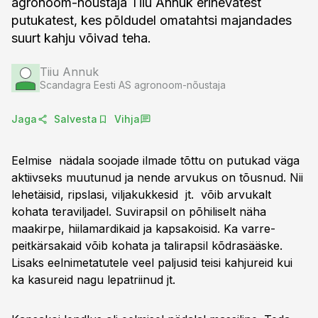
agronoom-nõustaja Tiiu Annuk erinevatest
putukatest, kes põldudel omatahtsi majandades
suurt kahju võivad teha.
Tiiu Annuk
Scandagra Eesti AS agronoom-nõustaja
Jaga
Salvesta
Vihja
Eelmise nädala soojade ilmade tõttu on putukad väga
aktiivseks muutunud ja nende arvukus on tõusnud. Nii
lehetäisid, ripslasi, viljakukkesid jt. võib arvukalt
kohata teraviljadel. Suvirapsil on põhiliselt näha
maakirpe, hiilamardikaid ja kapsakoisid. Ka varre-
peitkärsakaid võib kohata ja talirapsil kõdrasääske.
Lisaks eelnimetatutele veel paljusid teisi kahjureid kui
ka kasureid nagu lepatriinud jt.