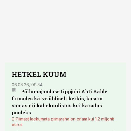
HETKEL KUUM
06.08.26, 09:34
03.08.
Põllumajanduse tippjuhi Ahti Kalde
Luge
firmades käive üldiselt kerkis, kasum
põll
samas nii kahekordistus kui ka sulas
pooleks
E-Piimast laekumata piimaraha on enam kui 1,2 miljonit
eurot