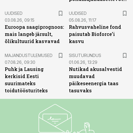
UUDISED
UUDISED
03.08.26, 09:15
05.08.26, 11:17
Euroopa saagiprognoos:
Rahvusvaheline fond
mais langeb järsult,
paisutab Bioforce’i
õlikultuurid kasvavad
kasvu
ST
MAJANDUSTULEMUSED
SISUTURUNDUS
07.08.26, 09:30
01.06.26, 13:29
Puhk ja Lausing
Nutikad akusalvestid
kerkisid Eesti
muudavad
suurimateks
päikeseenergia taas
toidutöösturiteks
tasuvaks