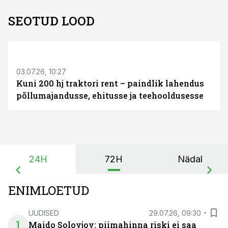
SEOTUD LOOD
ST
03.07.26, 10:27
Kuni 200 hj traktori rent – paindlik lahendus
põllumajandusse, ehitusse ja teehooldusesse
24H
72H
Nädal
ENIMLOETUD
UUDISED
29.07.26, 09:30
1
Maido Solovjov: piimahinna riski ei saa