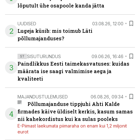
lõputult ühe osapoole kanda jätta
UUDISED
03.08.26, 12:00
2
Lugeja küsib: mis toimub Läti
põllumajanduses?
SISUTURUNDUS
09.06.26, 16:46
ST
Paindlikkus Eesti taimekasvatuses: kuidas
3
määrata ise saagi valmimise aega ja
kvaliteeti
MAJANDUSTULEMUSED
06.08.26, 09:34
Põllumajanduse tippjuhi Ahti Kalde
firmades käive üldiselt kerkis, kasum samas
4
nii kahekordistus kui ka sulas pooleks
E-Piimast laekumata piimaraha on enam kui 1,2 miljonit
eurot