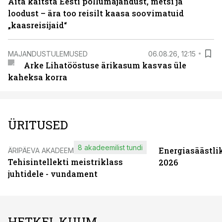
Aita kaitsta Eesti põllumajandust, metsi ja
loodust – ära too reisilt kaasa soovimatuid
„kaasreisijaid“
MAJANDUSTULEMUSED
06.08.26, 12:15
Arke Lihatööstuse ärikasum kasvas üle
kaheksa korra
ÜRITUSED
8 akadeemilist tundi
Energiasäästli
ÄRIPÄEVA AKADEEMIA
Tehisintellekti meistriklass
2026
juhtidele - vundament
HETKEL KUUM