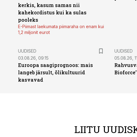
kerkis, kasum samas nii
kahekordistus kui ka sulas
pooleks
E-Piimast laekumata piimaraha on enam kui
1,2 miljonit eurot
UUDISED
UUDISED
03.08.26, 09:15
05.08.26, 11
Euroopa saagiprognoos: mais
Rahvusva
langeb järsult, õlikultuurid
Bioforce
kasvavad
LIITU UUDIS