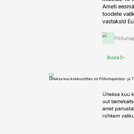
Ameti eesmä
toodete vali
vastaksid Eu
Põlluma
Kuula
Üheksa kuu kokkuvõttes on Põllumajandus- ja Toi
Üheksa kuu k
uut taimekaits
amet panustab
rohkem valiku