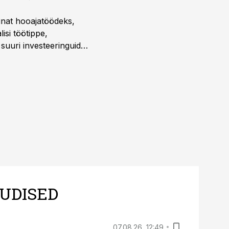
sinat hooajatöödeks,
isi töötippe,
a suuri investeeringuid
 kui töömaht on suurim
UDISED
07.08.26, 12:49