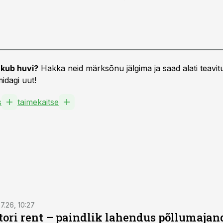
kub huvi?
Hakka neid märksõnu jälgima ja saad alati teavitu
idagi uut!
s
taimekaitse
7.26, 10:27
ktori rent – paindlik lahendus põllumajan