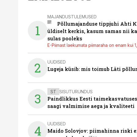
MAJANDUSTULEMUSED
Põllumajanduse tippjuhi Ahti K
1
üldiselt kerkis, kasum samas nii k
sulas pooleks
E-Piimast laekumata piimaraha on enam kui 1,2
UUDISED
2
Lugeja küsib: mis toimub Läti põll
ST
SISUTURUNDUS
3
Paindlikkus Eesti taimekasvatuses
saagi valmimise aega ja kvaliteeti
UUDISED
4
Maido Solovjov: piimahinna riski ei