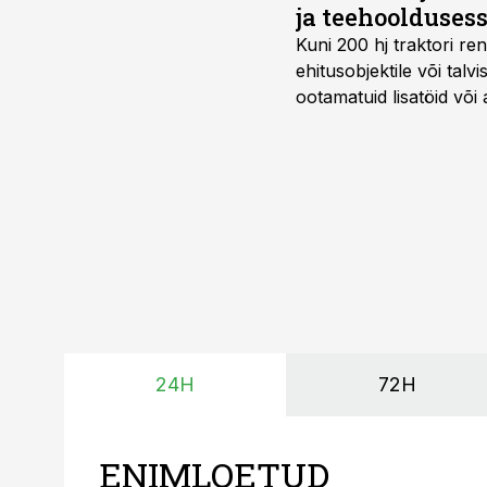
ja teehoolduses
Kuni 200 hj traktori ren
ehitusobjektile või talv
ootamatuid lisatöid või 
tegemata. Baltic Agro m
ning iga töötund on olu
24H
72H
ENIMLOETUD