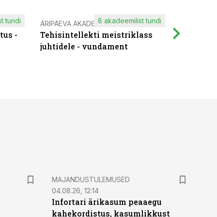
t tundi
8 akadeemilist tundi
ÄRIPÄEVA AKADEEMIA
IT KOOLIT
tus -
Tehisintellekti meistriklass
Muutuste
juhtidele - vundament
praktilis
MAJANDUSTULEMUSED
04.08.26, 12:14
Infortari ärikasum peaaegu
kahekordistus, kasumlikkust