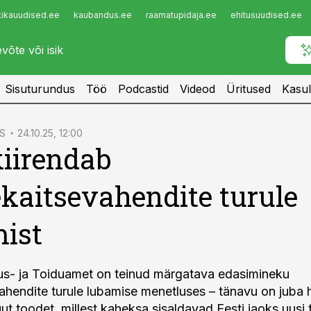
tikauudised.ee
kaubandus.ee
raamatupidaja.ee
ehitusuudised.ee
Infopank
Radar
Sisuturundus
Töö
Podcastid
Videod
Üritused
Kasul
S
24.10.25, 12:00
iirendab
kaitsevahendite turule
ist
us- ja Toiduamet on teinud märgatava edasimineku
ahendite turule lubamise menetluses – tänavu on juba
ut toodet, millest kaheksa sisaldavad Eesti jaoks uusi 