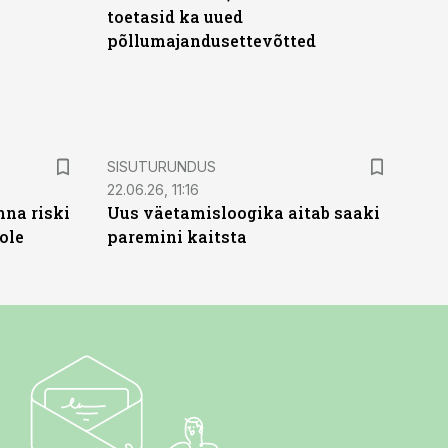
toetasid ka uued
põllumajandusettevõtted
ST
SISUTURUNDUS
22.06.26, 11:16
nna riski
Uus väetamisloogika aitab saaki
ole
paremini kaitsta