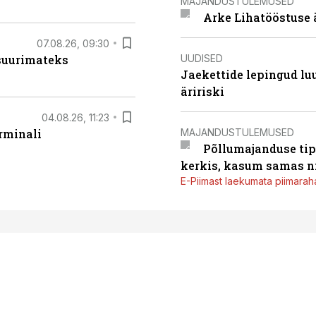
MAJANDUSTULEMUSED
Arke Lihatööstuse 
07.08.26, 09:30
UUDISED
 suurimateks
Jaekettide lepingud luub
äririski
04.08.26, 11:23
MAJANDUSTULEMUSED
rminali
Põllumajanduse tip
kerkis, kasum samas ni
E-Piimast laekumata piimaraha