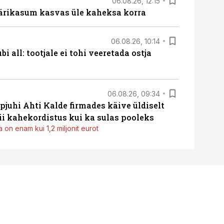
06.08.26, 12:15
ärikasum kasvas üle kaheksa korra
06.08.26, 10:14
i all: tootjale ei tohi veeretada ostja
06.08.26, 09:34
pjuhi Ahti Kalde firmades käive üldiselt
i kahekordistus kui ka sulas pooleks
 on enam kui 1,2 miljonit eurot