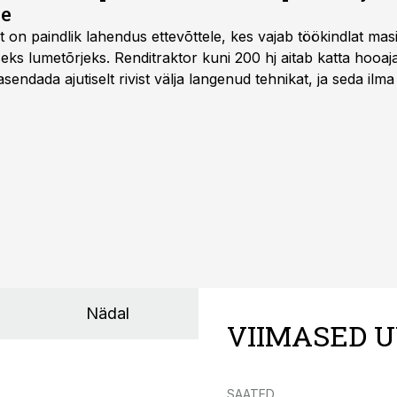
se
t
on paindlik lahendus ettevõttele, kes vajab töökindlat ma
iseks lumetõrjeks. Renditraktor kuni 200 hj aitab katta hooajal
asendada ajutiselt rivist välja langenud tehnikat, ja seda ilm
asinarent tagab vajaliku traktori ja lisavarustuse just siis,
line.
Nädal
VIIMASED U
SAATED