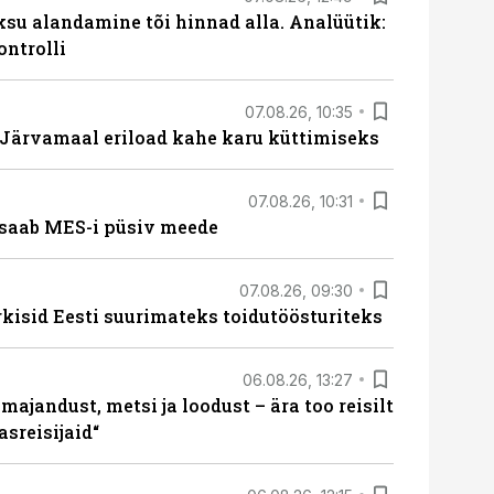
ksu alandamine tõi hinnad alla. Analüütik:
ontrolli
07.08.26, 10:35
ärvamaal eriload kahe karu küttimiseks
07.08.26, 10:31
saab MES-i püsiv meede
07.08.26, 09:30
rkisid Eesti suurimateks toidutöösturiteks
06.08.26, 13:27
majandust, metsi ja loodust – ära too reisilt
sreisijaid“