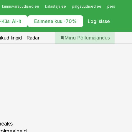
Iseteenindus
kinnisvarauudised.ee
kalastaja.ee
palgauudised.ee
personaliuudi
Telli Põllumajandus
Küsi AI-lt
Esimene kuu -70%
Logi sisse
ikud lingid
Radar
Minu Põllumajandus
 heaks
toimeaineid.