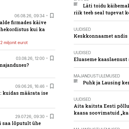
Läti toidu käibema
riik teeb seal tugevat k
06.08.26, 09:34
alde firmades käive
ahekordistus kui ka
UUDISED
Keskkonnaamet andis J
 miljonit eurot
UUDISED
03.08.26, 12:00
Eluaseme kaaslaenust 
umajanduses?
MAJANDUSTULEMUSED
Puhk ja Lausing ke
09.06.26, 16:46
: kuidas määrata ise
UUDISED
Aita kaitsta Eesti põllu
kaasa soovimatuid „kaa
29.07.26, 09:30
 saa lõputult ühe