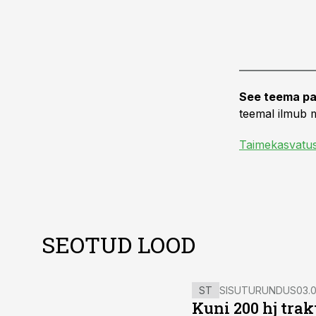
See teema pa
teemal ilmub m
Taimekasvatu
SEOTUD LOOD
ST
SISUTURUNDUS
03.0
Kuni 200 hj tra