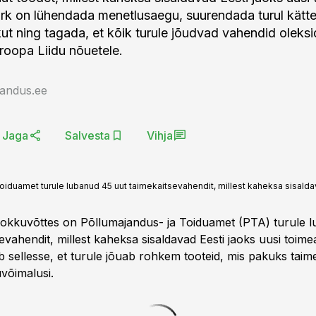
rk on lühendada menetlusaegu, suurendada turul kätt
kut ning tagada, et kõik turule jõudvad vahendid oleksi
roopa Liidu nõuetele.
jandus.ee
Jaga
Salvesta
Vihja
duamet turule lubanud 45 uut taimekaitsevahendit, millest kaheksa sisaldav
okkuvõttes on Põllumajandus- ja Toiduamet (PTA) turule 
evahendit, millest kaheksa sisaldavad Eesti jaoks uusi toime
 sellesse, et turule jõuab rohkem tooteid, mis pakuks taim
võimalusi.