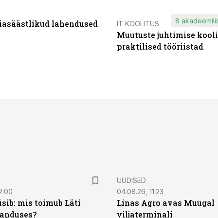
8 akadeemilis
iasäästlikud lahendused
IT KOOLITUS
Muutuste juhtimise kooli
praktilised tööriistad
UUDISED
2:00
04.08.26, 11:23
sib: mis toimub Läti
Linas Agro avas Muugal
anduses?
viljaterminali