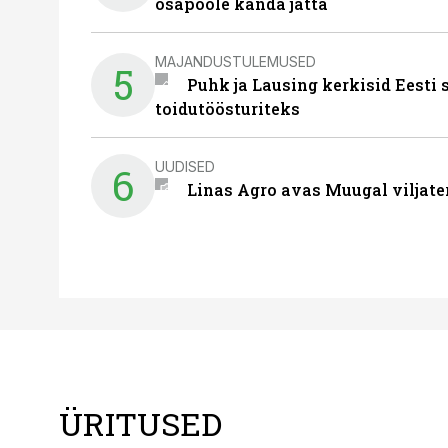
osapoole kanda jätta
MAJANDUSTULEMUSED
5
Puhk ja Lausing kerkisid Eesti
toidutöösturiteks
UUDISED
6
Linas Agro avas Muugal viljate
ÜRITUSED