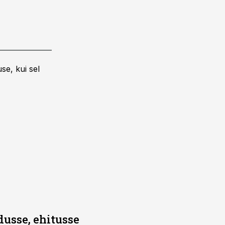
se, kui sel
dusse, ehitusse