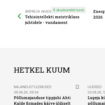
8 akadeemilist tundi
Energ
ÄRIPÄEVA AKADEEMIA
Tehisintellekti meistriklass
2026
juhtidele - vundament
HETKEL KUUM
MAJANDUSTULEMUSED
UUDISED
06.08.26, 09:34
03.08.26, 1
Põllumajanduse tippjuhi Ahti
Lugeja kü
Kalde firmades käive üldiselt
põllumaj