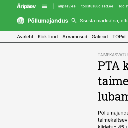
aripaev.ee
tööstusuudised.ee
logis
kaubandus.ee
imelineajalugu.ee
kinnisvarauudised.ee
imelineteadus.ee
Avaleht
Kõik lood
Arvamused
Galeriid
TOPid
cebook
TAIMEKASVATU
PTA k
Twitter)
kedIn
taime
ail
lubam
k
Põllumajand
taimekaitsev
kiidetud 45 u