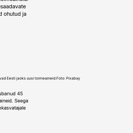
esaadavate
d ohutud ja
ad Eesti jaoks uusi toimeaineid.
Foto:
Pixabay
lubanud 45
aineid. Seega
ekasvatajale