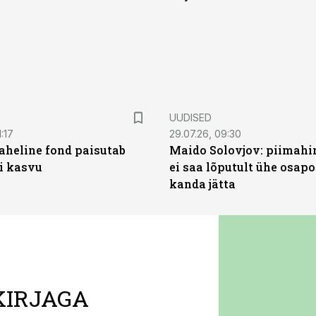
UUDISED
:17
29.07.26, 09:30
heline fond paisutab
Maido Solovjov: piimahi
’i kasvu
ei saa lõputult ühe osapo
kanda jätta
KIRJAGA