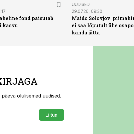
UUDISED
:17
29.07.26, 09:30
heline fond paisutab
Maido Solovjov: piimahi
’i kasvu
ei saa lõputult ühe osapo
kanda jätta
KIRJAGA
ti päeva olulisemad uudised.
Liitun