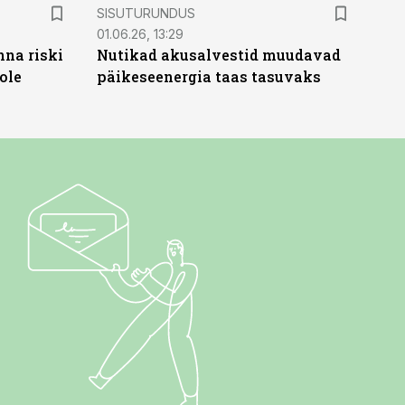
ST
SISUTURUNDUS
01.06.26, 13:29
nna riski
Nutikad akusalvestid muudavad
ole
päikeseenergia taas tasuvaks