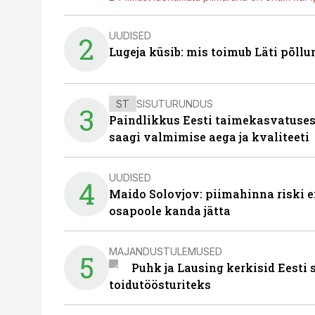
UUDISED
2
Lugeja küsib: mis toimub Läti põll
ST
SISUTURUNDUS
3
Paindlikkus Eesti taimekasvatuses
saagi valmimise aega ja kvaliteeti
UUDISED
4
Maido Solovjov: piimahinna riski ei
osapoole kanda jätta
MAJANDUSTULEMUSED
5
Puhk ja Lausing kerkisid Eesti
toidutöösturiteks