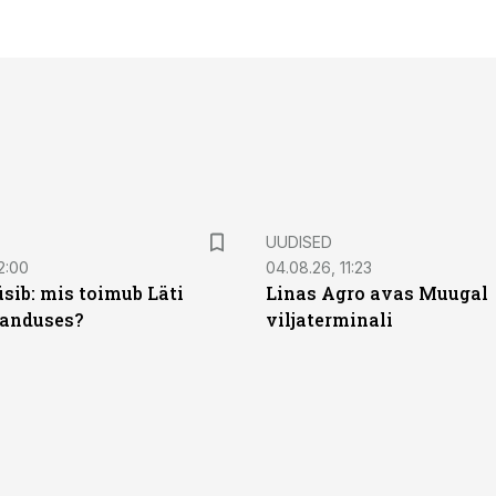
UUDISED
2:00
04.08.26, 11:23
sib: mis toimub Läti
Linas Agro avas Muugal
anduses?
viljaterminali