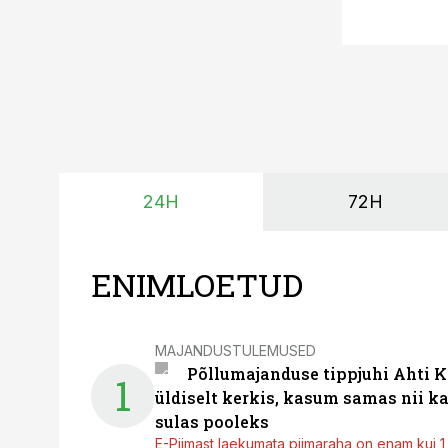
24H
72H
ENIMLOETUD
MAJANDUSTULEMUSED
Põllumajanduse tippjuhi Ahti K
1
üldiselt kerkis, kasum samas nii k
sulas pooleks
E-Piimast laekumata piimaraha on enam kui 1,2