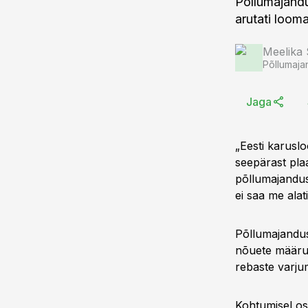
Põllumajand
arutati loom
Meelika
Põllumaja
Jaga
„Eesti karus
seepärast pla
põllumajandus
ei saa me alat
Põllumajandus
nõuete määrus
rebaste varjum
Kohtumisel os