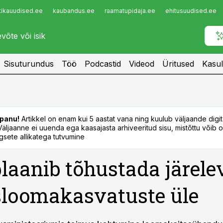
tikauudised.ee
kaubandus.ee
raamatupidaja.ee
ehitusuudised.ee
Infopank
Radar
Sisuturundus
Töö
Podcastid
Videod
Üritused
Kasul
panu!
Artikkel on enam kui 5 aastat vana ning kuulub väljaande digi
. Väljaanne ei uuenda ega kaasajasta arhiveeritud sisu, mistõttu võib ol
sete allikatega tutvumine
plaanib tõhustada järele
loomakasvatuste üle