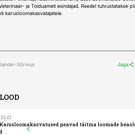
eterinaar- ja Toiduameti esindajad. Reedel tutvustatakse pl
ti karusloomakasvatajatele.
 Sander-Sõrmus
Jaga
 LOOD
 23:42
 Karusloomakasvatused peavad täitma loomade heaol
d