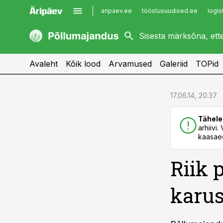
aripaev.ee
tööstusuudised.ee
logis
kaubandus.ee
imelineajalugu.ee
kinnisvarauudised.ee
imelineteadus.ee
Avaleht
Kõik lood
Arvamused
Galeriid
TOPid
cebook
cebook
17.06.14, 20:37
Twitter)
Twitter)
Tähele
kedIn
kedIn
arhiivi
kaasaeg
ail
ail
Riik 
k
k
karus