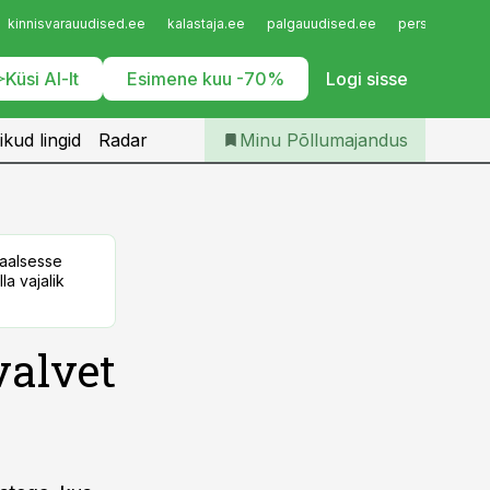
Iseteenindus
kinnisvarauudised.ee
kalastaja.ee
palgauudised.ee
personaliuudi
Telli Põllumajandus
Küsi AI-lt
Esimene kuu -70%
Logi sisse
ikud lingid
Radar
Minu Põllumajandus
taalsesse
la vajalik
valvet