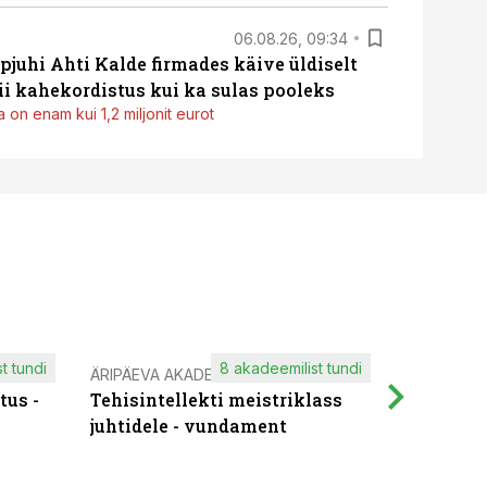
06.08.26, 09:34
pjuhi Ahti Kalde firmades käive üldiselt
i kahekordistus kui ka sulas pooleks
 on enam kui 1,2 miljonit eurot
t tundi
8 akadeemilist tundi
ÄRIPÄEVA AKADEEMIA
IT KOOLIT
tus -
Tehisintellekti meistriklass
Muutuste
juhtidele - vundament
praktilis