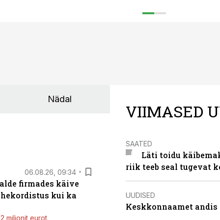
Nädal
VIIMASED U
SAATED
Läti toidu käibema
riik teeb seal tugevat k
06.08.26, 09:34
alde firmades käive
ahekordistus kui ka
UUDISED
Keskkonnaamet andis J
 miljonit eurot