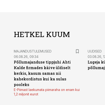
HETKEL KUUM
MAJANDUSTULEMUSED
UUDISED
06.08.26, 09:34
03.08.26, 1
Põllumajanduse tippjuhi Ahti
Lugeja kü
Kalde firmades käive üldiselt
põllumaj
kerkis, kasum samas nii
kahekordistus kui ka sulas
pooleks
E-Piimast laekumata piimaraha on enam kui
1,2 miljonit eurot