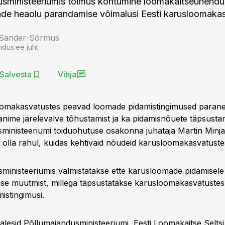
usministeeriumis toimus kohtumine loomakaitseühendu
ade heaolu parandamise võimalusi Eesti karusloomaka
 Sander-Sõrmus
ndus.ee juht
Salvesta
Vihja
loomakasvatustes peavad loomade pidamistingimused paran
anime järelevalve tõhustamist ja ka pidamisnõuete täpsustam
ministeeriumi toiduohutuse osakonna juhataja Martin Minja
i olla rahul, kuidas kehtivaid nõudeid karusloomakasvatuste
ministeeriumis valmistatakse ette karusloomade pidamisele 
e muutmist, millega täpsustatakse karusloomakasvatustes
istingimusi.
alesid Põllumajandusministeeriumi, Eesti Loomakaitse Selt