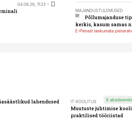
04.08.26, 11:23
MAJANDUSTULEMUSED
rminali
Põllumajanduse tip
kerkis, kasum samas ni
E-Piimast laekumata piimaraha
8 akadeemilis
iasäästlikud lahendused
IT KOOLITUS
Muutuste juhtimise kooli
praktilised tööriistad