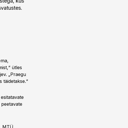
stega, kus
svatustes.
ema,
ist,“ ütles
jev. „Praegu
s täidetakse.“
esitatavate
 peetavate
si, MTÜ