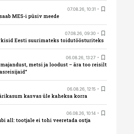
07.08.26, 10:31
saab MES-i püsiv meede
07.08.26, 09:30
rkisid Eesti suurimateks toidutöösturiteks
06.08.26, 13:27
majandust, metsi ja loodust – ära too reisilt
sreisijaid“
06.08.26, 12:15
ärikasum kasvas üle kaheksa korra
06.08.26, 10:14
i all: tootjale ei tohi veeretada ostja