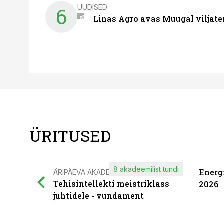
UUDISED
6
Linas Agro avas Muugal viljate
ÜRITUSED
8 akadeemilist tundi
Energ
ÄRIPÄEVA AKADEEMIA
Tehisintellekti meistriklass
2026
juhtidele - vundament