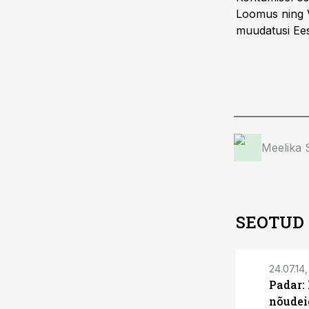
Loomus ning V
muudatusi Ees
Meelika
SEOTUD
24.07.14,
Padar:
nõudei