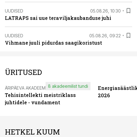
UUDISED
05.08.26, 10:30
LATRAPS sai uue teraviljakaubanduse juhi
UUDISED
05.08.26, 09:22
Vihmane juuli pidurdas saagikoristust
ÜRITUSED
8 akadeemilist tundi
Energiasäästli
ÄRIPÄEVA AKADEEMIA
Tehisintellekti meistriklass
2026
juhtidele - vundament
HETKEL KUUM