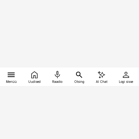
Menüü
Uudised
Raadio
Otsing
AI Chat
Logi sisse
Vana-Lõuna 39/1, 19094 Tallinn
(+372) 667 0111
pollumajandus@pollumajandus.ee