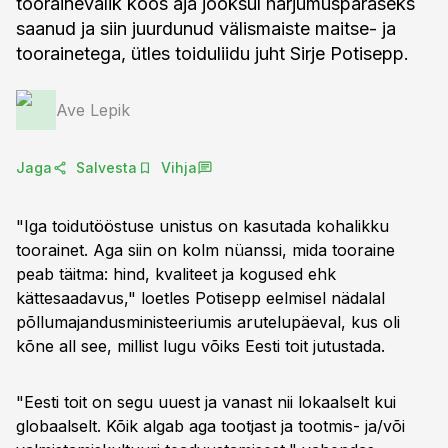
toorainevalik koos aja jooksul harjumuspäraseks
saanud ja siin juurdunud välismaiste maitse- ja
toorainetega, ütles toiduliidu juht Sirje Potisepp.
Ave Lepik
Jaga
Salvesta
Vihja
"Iga toidutööstuse unistus on kasutada kohalikku
toorainet. Aga siin on kolm nüanssi, mida tooraine
peab täitma: hind, kvaliteet ja kogused ehk
kättesaadavus," loetles Potisepp eelmisel nädalal
põllumajandusministeeriumis arutelupäeval, kus oli
kõne all see, millist lugu võiks Eesti toit jutustada.
"Eesti toit on segu uuest ja vanast nii lokaalselt kui
globaalselt. Kõik algab aga tootjast ja tootmis- ja/või