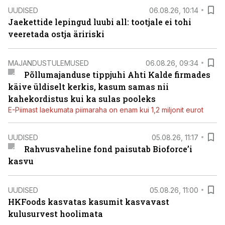
UUDISED
06.08.26, 10:14
Jaekettide lepingud luubi all: tootjale ei tohi
veeretada ostja äririski
MAJANDUSTULEMUSED
06.08.26, 09:34
Põllumajanduse tippjuhi Ahti Kalde firmades
käive üldiselt kerkis, kasum samas nii
kahekordistus kui ka sulas pooleks
E-Piimast laekumata piimaraha on enam kui 1,2 miljonit eurot
UUDISED
05.08.26, 11:17
Rahvusvaheline fond paisutab Bioforce’i
kasvu
UUDISED
05.08.26, 11:00
HKFoods kasvatas kasumit kasvavast
kulusurvest hoolimata