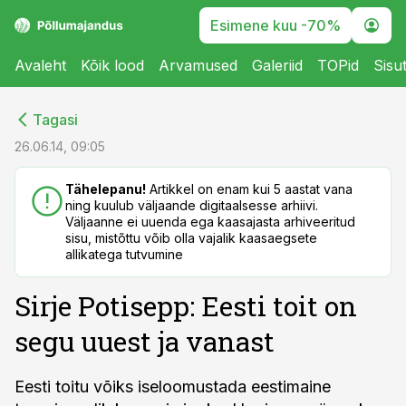
Esimene kuu -70%
Avaleht
Kõik lood
Arvamused
Galeriid
TOPid
Sisu
cebook
cebook
Tagasi
Twitter)
Twitter)
26.06.14, 09:05
kedIn
kedIn
Tähelepanu!
Artikkel on enam kui 5 aastat vana
ning kuulub väljaande digitaalsesse arhiivi.
ail
ail
Väljaanne ei uuenda ega kaasajasta arhiveeritud
sisu, mistõttu võib olla vajalik kaasaegsete
k
k
allikatega tutvumine
Sirje Potisepp: Eesti toit on
segu uuest ja vanast
Eesti toitu võiks iseloomustada eestimaine