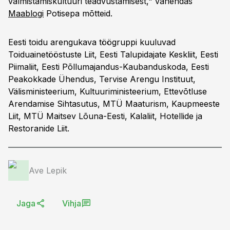
valmistamiskultuuri teadvustamisest," vahendas
Maablogi
Potisepa mõtteid.
Eesti toidu arengukava töögruppi kuuluvad
Toiduainetööstuste Liit, Eesti Talupidajate Keskliit, Eesti
Piimaliit, Eesti Põllumajandus-Kaubanduskoda, Eesti
Peakokkade Ühendus, Tervise Arengu Instituut,
Välisministeerium, Kultuuriministeerium, Ettevõtluse
Arendamise Sihtasutus, MTÜ Maaturism, Kaupmeeste
Liit, MTÜ Maitsev Lõuna-Eesti, Kalaliit, Hotellide ja
Restoranide Liit.
Ave Lepik
Jaga
Vihja