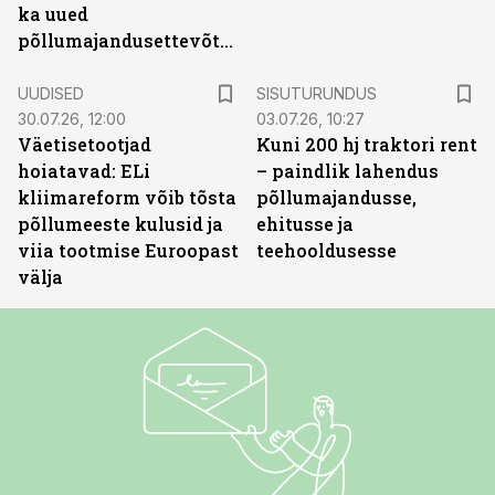
ka uued
põllumajandusettevõtted
ST
UUDISED
SISUTURUNDUS
30.07.26, 12:00
03.07.26, 10:27
Väetisetootjad
Kuni 200 hj traktori rent
hoiatavad: ELi
– paindlik lahendus
kliimareform võib tõsta
põllumajandusse,
põllumeeste kulusid ja
ehitusse ja
viia tootmise Euroopast
teehooldusesse
välja