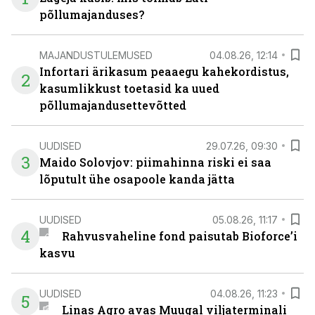
põllumajanduses?
MAJANDUSTULEMUSED
04.08.26, 12:14
Infortari ärikasum peaaegu kahekordistus,
2
kasumlikkust toetasid ka uued
põllumajandusettevõtted
UUDISED
29.07.26, 09:30
3
Maido Solovjov: piimahinna riski ei saa
lõputult ühe osapoole kanda jätta
UUDISED
05.08.26, 11:17
4
Rahvusvaheline fond paisutab Bioforce’i
kasvu
UUDISED
04.08.26, 11:23
5
Linas Agro avas Muugal viljaterminali