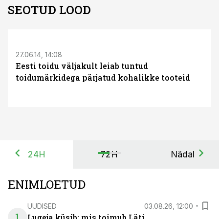
SEOTUD LOOD
S
27.06.14, 14:08
Eesti toidu väljakult leiab tuntud
toidumärkidega pärjatud kohalikke tooteid
24H
72H
Nädal
ENIMLOETUD
UUDISED
03.08.26, 12:00
1
Lugeja küsib: mis toimub Läti