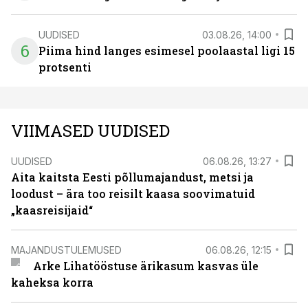
UUDISED
03.08.26, 14:00
6
Piima hind langes esimesel poolaastal ligi 15
protsenti
VIIMASED UUDISED
UUDISED
06.08.26, 13:27
Aita kaitsta Eesti põllumajandust, metsi ja
loodust – ära too reisilt kaasa soovimatuid
„kaasreisijaid“
MAJANDUSTULEMUSED
06.08.26, 12:15
Arke Lihatööstuse ärikasum kasvas üle
kaheksa korra