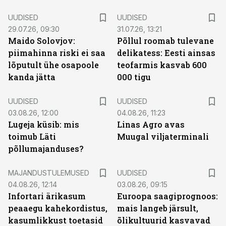
UUDISED
UUDISED
29.07.26, 09:30
31.07.26, 13:21
Maido Solovjov:
Põllul roomab tulevane
piimahinna riski ei saa
delikatess: Eesti ainsas
lõputult ühe osapoole
teofarmis kasvab 600
kanda jätta
000 tigu
UUDISED
UUDISED
03.08.26, 12:00
04.08.26, 11:23
Lugeja küsib: mis
Linas Agro avas
toimub Läti
Muugal viljaterminali
põllumajanduses?
MAJANDUSTULEMUSED
UUDISED
04.08.26, 12:14
03.08.26, 09:15
Infortari ärikasum
Euroopa saagiprognoos:
peaaegu kahekordistus,
mais langeb järsult,
kasumlikkust toetasid
õlikultuurid kasvavad