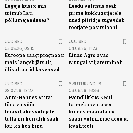
Lugeja küsib: mis
Leedu valitsus seab
toimub Läti
piima kokkuostjatele
põllumajanduses?
uued piirid ja tugevdab
tootjate positsiooni
UUDISED
UUDISED
03.08.26, 09:15
04.08.26, 11:23
Euroopa saagiprognoos:
Linas Agro avas
mais langeb järsult,
Muugal viljaterminali
õlikultuurid kasvavad
ST
UUDISED
SISUTURUNDUS
28.07.26, 13:27
09.06.26, 16:46
Ants-Hannes Viira:
Paindlikkus Eesti
tänavu võib
taimekasvatuses:
teraviljakasvatajale
kuidas määrata ise
tulla nii korralik saak
saagi valmimise aega ja
kui ka hea hind
kvaliteeti