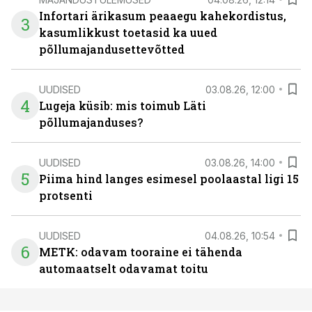
Infortari ärikasum peaaegu kahekordistus,
3
kasumlikkust toetasid ka uued
põllumajandusettevõtted
UUDISED
03.08.26, 12:00
4
Lugeja küsib: mis toimub Läti
põllumajanduses?
UUDISED
03.08.26, 14:00
5
Piima hind langes esimesel poolaastal ligi 15
protsenti
UUDISED
04.08.26, 10:54
6
METK: odavam tooraine ei tähenda
automaatselt odavamat toitu