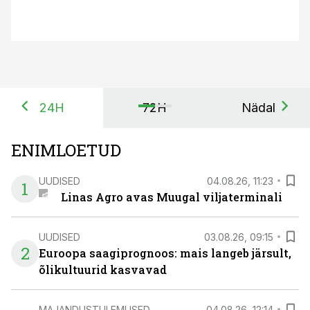
24H
72H
Nädal
ENIMLOETUD
UUDISED
04.08.26, 11:23
1
Linas Agro avas Muugal viljaterminali
UUDISED
03.08.26, 09:15
2
Euroopa saagiprognoos: mais langeb järsult,
õlikultuurid kasvavad
MAJANDUSTULEMUSED
04.08.26, 12:14