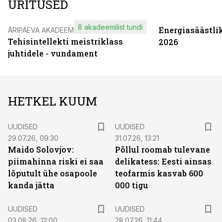
ÜRITUSED
8 akadeemilist tundi
Energiasäästli
ÄRIPÄEVA AKADEEMIA
Tehisintellekti meistriklass
2026
juhtidele - vundament
HETKEL KUUM
UUDISED
UUDISED
29.07.26, 09:30
31.07.26, 13:21
Maido Solovjov:
Põllul roomab tulevane
piimahinna riski ei saa
delikatess: Eesti ainsas
lõputult ühe osapoole
teofarmis kasvab 600
kanda jätta
000 tigu
UUDISED
UUDISED
03.08.26, 12:00
28.07.26, 11:44