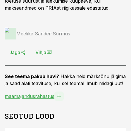
toetuse suurust ja laekumise kuupäeva, kui
makseandmed on PRIAst riigikassale edastatud.
Meelika Sander-Sõrmus
Jaga
Vihja
See teema pakub huvi?
Hakka neid märksõnu jälgima
ja saad alati teavituse, kui sel teemal ilmub midagi uut!
maamajandusrahastus
SEOTUD LOOD
ST