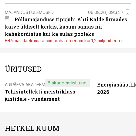
MAJANDUSTULEMUSED
06.08.26, 09:34
Põllumajanduse tippjuhi Ahti Kalde firmades
käive üldiselt kerkis, kasum samas nii
kahekordistus kui ka sulas pooleks
E-Piimast laekumata piimaraha on enam kui 1,2 miljonit eurot
ÜRITUSED
8 akadeemilist tundi
Energiasäästli
ÄRIPÄEVA AKADEEMIA
Tehisintellekti meistriklass
2026
juhtidele - vundament
HETKEL KUUM