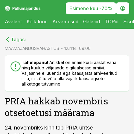
Esimene kuu -70%
Avaleht
Kõik lood
Arvamused
Galeriid
TOPid
Sisu
cebook
cebook
Tagasi
Twitter)
Twitter)
MAAMAJANDUSRAHASTUS
12.11.14, 09:00
kedIn
kedIn
Tähelepanu!
Artikkel on enam kui 5 aastat vana
ning kuulub väljaande digitaalsesse arhiivi.
ail
ail
Väljaanne ei uuenda ega kaasajasta arhiveeritud
sisu, mistõttu võib olla vajalik kaasaegsete
k
k
allikatega tutvumine
PRIA hakkab novembris
otsetoetusi määrama
24. novembriks kinnitab PRIA ühtse