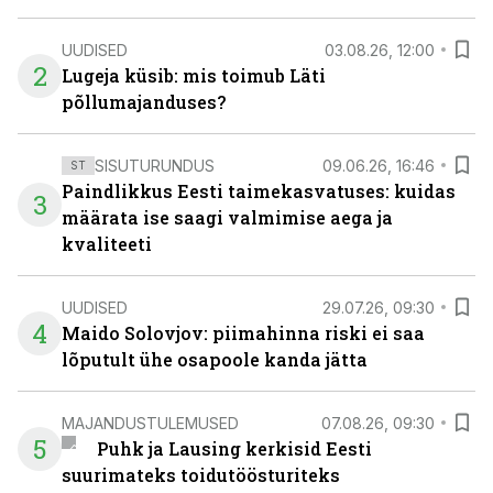
UUDISED
03.08.26, 12:00
2
Lugeja küsib: mis toimub Läti
põllumajanduses?
SISUTURUNDUS
09.06.26, 16:46
ST
Paindlikkus Eesti taimekasvatuses: kuidas
3
määrata ise saagi valmimise aega ja
kvaliteeti
UUDISED
29.07.26, 09:30
4
Maido Solovjov: piimahinna riski ei saa
lõputult ühe osapoole kanda jätta
MAJANDUSTULEMUSED
07.08.26, 09:30
5
Puhk ja Lausing kerkisid Eesti
suurimateks toidutöösturiteks