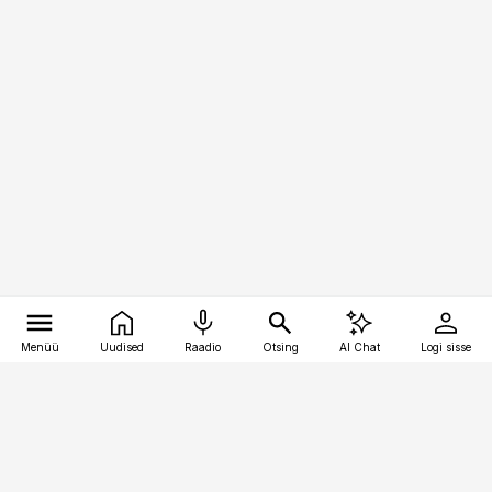
Menüü
Uudised
Raadio
Otsing
AI Chat
Logi sisse
Vana-Lõuna 39/1, 19094 Tallinn
(+372) 667 0111