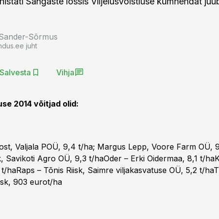
histati Sangaste lossis Viljelusvõistluse kümnendat juub
 Sander-Sõrmus
ndus.ee juht
Salvesta
Vihja
use 2014 võitjad olid:
Post, Valjala POÜ, 9,4 t/ha; Margus Lepp, Voore Farm OÜ, 
, Savikoti Agro OÜ, 9,3 t/haOder – Erki Oidermaa, 8,1 t/haK
 t/haRaps – Tõnis Riisk, Saimre viljakasvatuse OÜ, 5,2 t/ha
iisk, 903 eurot/ha