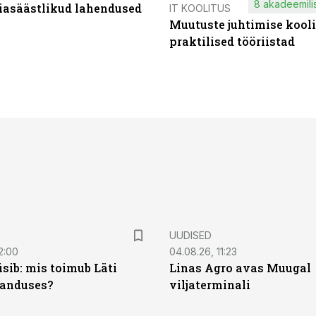
8 akadeemilis
iasäästlikud lahendused
IT KOOLITUS
Muutuste juhtimise kooli
praktilised tööriistad
UUDISED
2:00
04.08.26, 11:23
sib: mis toimub Läti
Linas Agro avas Muugal
anduses?
viljaterminali