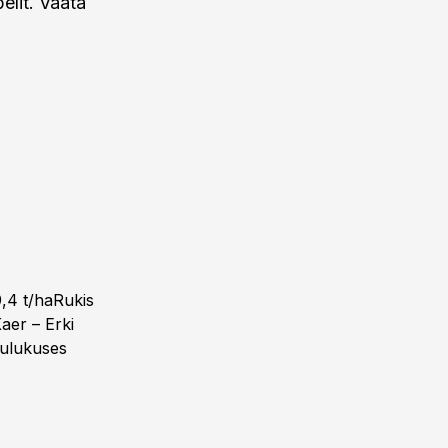
elit. Vaata
9,4 t/haRukis
aer – Erki
Tulukuses