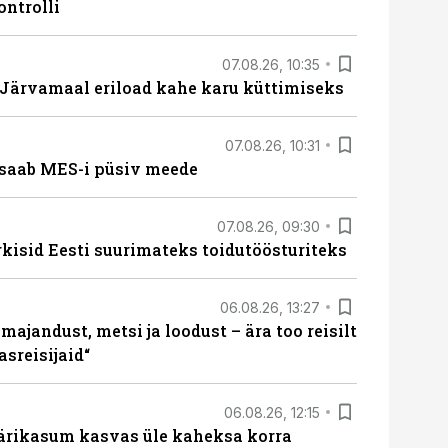
ontrolli
07.08.26, 10:35
ärvamaal eriload kahe karu küttimiseks
07.08.26, 10:31
saab MES-i püsiv meede
07.08.26, 09:30
rkisid Eesti suurimateks toidutöösturiteks
06.08.26, 13:27
majandust, metsi ja loodust – ära too reisilt
sreisijaid“
06.08.26, 12:15
ärikasum kasvas üle kaheksa korra