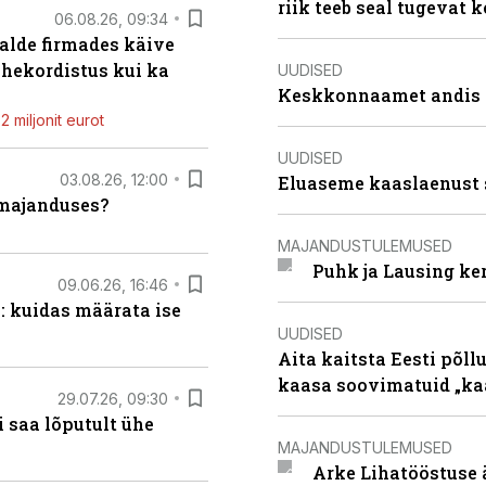
riik teeb seal tugevat k
06.08.26, 09:34
alde firmades käive
ahekordistus kui ka
UUDISED
Keskkonnaamet andis J
 miljonit eurot
UUDISED
03.08.26, 12:00
Eluaseme kaaslaenust 
umajanduses?
MAJANDUSTULEMUSED
Puhk ja Lausing ke
09.06.26, 16:46
: kuidas määrata ise
UUDISED
Aita kaitsta Eesti põllu
kaasa soovimatuid „kaa
29.07.26, 09:30
 saa lõputult ühe
MAJANDUSTULEMUSED
Arke Lihatööstuse 