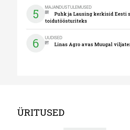
MAJANDUSTULEMUSED
5
Puhk ja Lausing kerkisid Eesti
toidutöösturiteks
UUDISED
6
Linas Agro avas Muugal viljate
ÜRITUSED