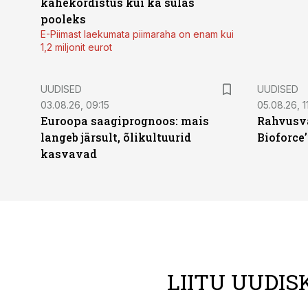
kahekordistus kui ka sulas
pooleks
E-Piimast laekumata piimaraha on enam kui
1,2 miljonit eurot
UUDISED
UUDISED
03.08.26, 09:15
05.08.26, 11
Euroopa saagiprognoos: mais
Rahvusva
langeb järsult, õlikultuurid
Bioforce
kasvavad
LIITU UUDIS