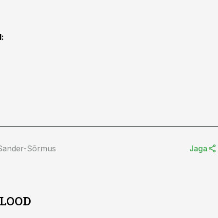
d:
 Sander-Sõrmus
Jaga
 LOOD