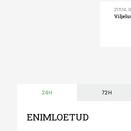
21.11.14,
Viljelu
24H
72H
ENIMLOETUD