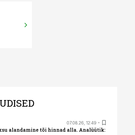
08.05.15, 14:02
Põllumees – anna oma põld üles!
UDISED
07.08.26, 12:49
ksu alandamine tõi hinnad alla. Analüütik: