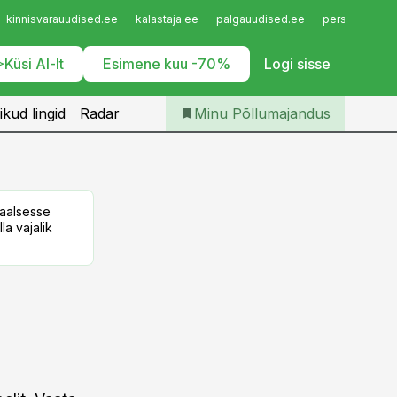
Iseteenindus
kinnisvarauudised.ee
kalastaja.ee
palgauudised.ee
personaliuudi
Telli Põllumajandus
Küsi AI-lt
Esimene kuu -70%
Logi sisse
ikud lingid
Radar
Minu Põllumajandus
taalsesse
la vajalik