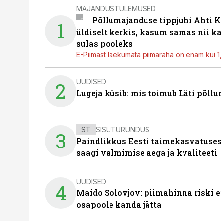
MAJANDUSTULEMUSED
Põllumajanduse tippjuhi Ahti K
1
üldiselt kerkis, kasum samas nii k
sulas pooleks
E-Piimast laekumata piimaraha on enam kui 1,2
UUDISED
2
Lugeja küsib: mis toimub Läti põll
ST
SISUTURUNDUS
3
Paindlikkus Eesti taimekasvatuses
saagi valmimise aega ja kvaliteeti
UUDISED
4
Maido Solovjov: piimahinna riski ei
osapoole kanda jätta