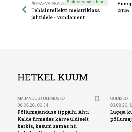
8 akadeemilist tundi
Energ
ÄRIPÄEVA AKADEEMIA
Tehisintellekti meistriklass
2026
juhtidele - vundament
HETKEL KUUM
MAJANDUSTULEMUSED
UUDISED
06.08.26, 09:34
03.08.26, 1
Põllumajanduse tippjuhi Ahti
Lugeja kü
Kalde firmades käive üldiselt
põllumaj
kerkis, kasum samas nii