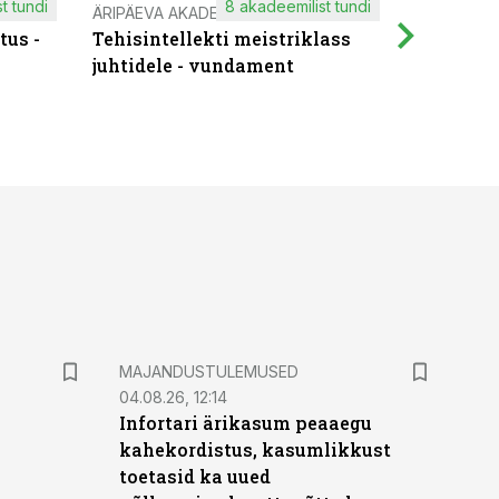
t tundi
8 akadeemilist tundi
ÄRIPÄEVA AKADEEMIA
IT KOOLIT
tus -
Tehisintellekti meistriklass
Muutuste
juhtidele - vundament
praktilis
MAJANDUSTULEMUSED
04.08.26, 12:14
Infortari ärikasum peaaegu
kahekordistus, kasumlikkust
toetasid ka uued