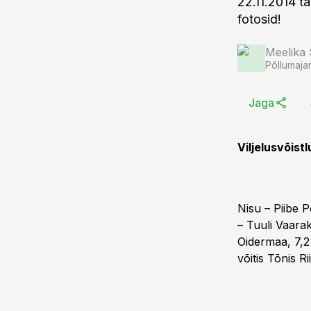
22.11.2014 tä
fotosid!
Meelika
Põllumaja
Jaga
Viljelusvõistl
Nisu – Piibe 
– Tuuli Vaarak
Oidermaa, 7,2
võitis Tõnis R