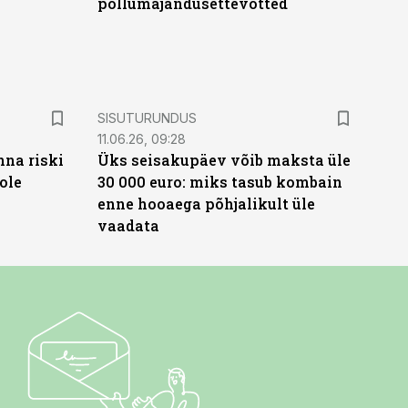
põllumajandusettevõtted
ST
SISUTURUNDUS
11.06.26, 09:28
nna riski
Üks seisakupäev võib maksta üle
ole
30 000 euro: miks tasub kombain
enne hooaega põhjalikult üle
vaadata