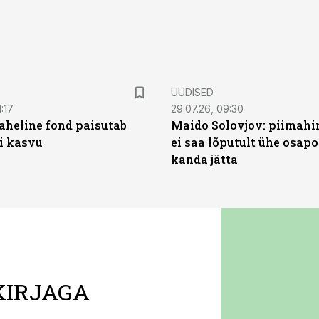
UUDISED
:17
29.07.26, 09:30
heline fond paisutab
Maido Solovjov: piimahi
’i kasvu
ei saa lõputult ühe osapo
kanda jätta
KIRJAGA