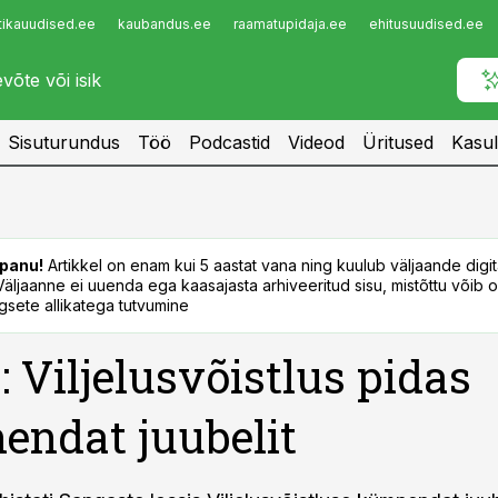
tikauudised.ee
kaubandus.ee
raamatupidaja.ee
ehitusuudised.ee
Infopank
Radar
Sisuturundus
Töö
Podcastid
Videod
Üritused
Kasul
panu!
Artikkel on enam kui 5 aastat vana ning kuulub väljaande digi
. Väljaanne ei uuenda ega kaasajasta arhiveeritud sisu, mistõttu võib ol
sete allikatega tutvumine
: Viljelusvõistlus pidas
ndat juubelit