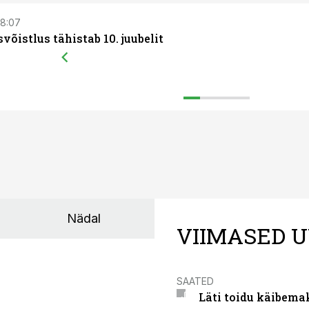
 08:07
svõistlus tähistab 10. juubelit
Nädal
VIIMASED U
SAATED
Läti toidu käibema