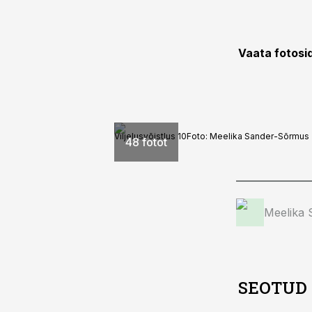
Vaata fotosi
Viljelusvõistlus 10
Foto:
Meelika Sander-Sõrmus
48 fotot
Meelika
SEOTUD