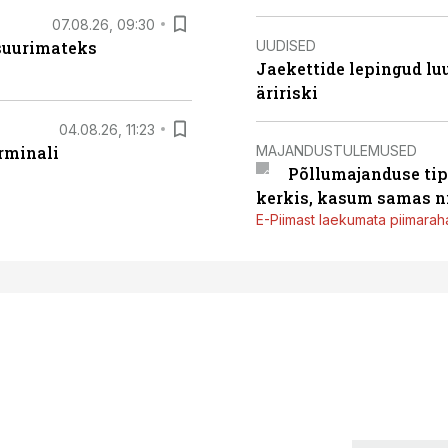
07.08.26, 09:30
UUDISED
 suurimateks
Jaekettide lepingud luub
äririski
04.08.26, 11:23
MAJANDUSTULEMUSED
rminali
Põllumajanduse tip
kerkis, kasum samas ni
E-Piimast laekumata piimaraha