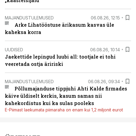
„kaasreisijaid“
MAJANDUSTULEMUSED
06.08.26, 12:15
Arke Lihatööstuse ärikasum kasvas üle
kaheksa korra
UUDISED
06.08.26, 10:14
Jaekettide lepingud luubi all: tootjale ei tohi
veeretada ostja äririski
MAJANDUSTULEMUSED
06.08.26, 09:34
Põllumajanduse tippjuhi Ahti Kalde firmades
käive üldiselt kerkis, kasum samas nii
kahekordistus kui ka sulas pooleks
E-Piimast laekumata piimaraha on enam kui 1,2 miljonit eurot