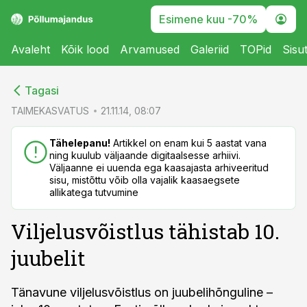
Esimene kuu -70%
Avaleht
Kõik lood
Arvamused
Galeriid
TOPid
Sisu
cebook
cebook
Tagasi
Twitter)
Twitter)
TAIMEKASVATUS
21.11.14, 08:07
kedIn
kedIn
Tähelepanu!
Artikkel on enam kui 5 aastat vana
ning kuulub väljaande digitaalsesse arhiivi.
ail
ail
Väljaanne ei uuenda ega kaasajasta arhiveeritud
sisu, mistõttu võib olla vajalik kaasaegsete
k
k
allikatega tutvumine
Viljelusvõistlus tähistab 10.
juubelit
Tänavune viljelusvõistlus on juubelihõnguline –