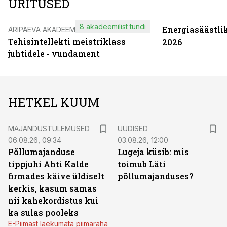
ÜRITUSED
8 akadeemilist tundi
Energiasäästli
ÄRIPÄEVA AKADEEMIA
Tehisintellekti meistriklass
2026
juhtidele - vundament
HETKEL KUUM
MAJANDUSTULEMUSED
UUDISED
06.08.26, 09:34
03.08.26, 12:00
Põllumajanduse
Lugeja küsib: mis
tippjuhi Ahti Kalde
toimub Läti
firmades käive üldiselt
põllumajanduses?
kerkis, kasum samas
nii kahekordistus kui
ka sulas pooleks
E-Piimast laekumata piimaraha