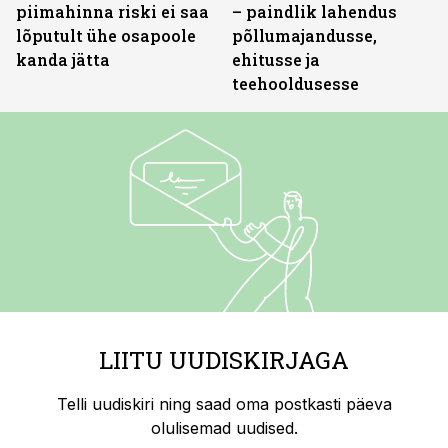
piimahinna riski ei saa
– paindlik lahendus
lõputult ühe osapoole
põllumajandusse,
kanda jätta
ehitusse ja
teehooldusesse
LIITU UUDISKIRJAGA
Telli uudiskiri ning saad oma postkasti päeva
olulisemad uudised.