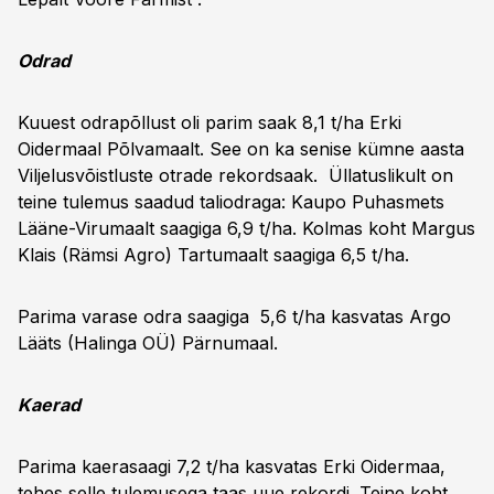
Odrad
Kuuest odrapõllust oli parim saak 8,1 t/ha Erki
Oidermaal Põlvamaalt. See on ka senise kümne aasta
Viljelusvõistluste otrade rekordsaak. Üllatuslikult on
teine tulemus saadud taliodraga: Kaupo Puhasmets
Lääne-Virumaalt saagiga 6,9 t/ha. Kolmas koht Margus
Klais (Rämsi Agro) Tartumaalt saagiga 6,5 t/ha.
Parima varase odra saagiga 5,6 t/ha kasvatas Argo
Lääts (Halinga OÜ) Pärnumaal.
Kaerad
Parima kaerasaagi 7,2 t/ha kasvatas Erki Oidermaa,
tehes selle tulemusega taas uue rekordi. Teine koht