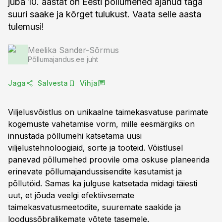
juba 10. aastat on Eesti põllumehed ajanud taga
suuri saake ja kõrget tulukust. Vaata selle aasta
tulemusi!
Meelika Sander-Sõrmus
Põllumajandus.ee juht
Jaga
Salvesta
Vihja
Viljelusvõistlus on unikaalne taimekasvatuse parimate
kogemuste vahetamise vorm, mille eesmärgiks on
innustada põllumehi katsetama uusi
viljelustehnoloogiaid, sorte ja tooteid. Võistlusel
panevad põllumehed proovile oma oskuse planeerida
erinevate põllumajandussisendite kasutamist ja
põllutöid. Samas ka julguse katsetada midagi täiesti
uut, et jõuda veelgi efektiivsemate
taimekasvatusmeetodite, suuremate saakide ja
loodussõbralikemate võtete tasemele.