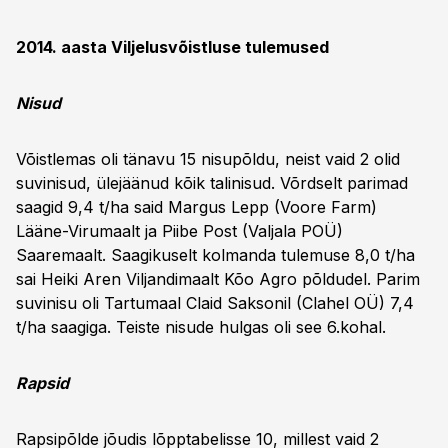
2014. aasta Viljelusvõistluse tulemused
Nisud
Võistlemas oli tänavu 15 nisupõldu, neist vaid 2 olid
suvinisud, ülejäänud kõik talinisud. Võrdselt parimad
saagid 9,4 t/ha said Margus Lepp (Voore Farm)
Lääne-Virumaalt ja Piibe Post (Valjala POÜ)
Saaremaalt. Saagikuselt kolmanda tulemuse 8,0 t/ha
sai Heiki Aren Viljandimaalt Kõo Agro põldudel. Parim
suvinisu oli Tartumaal Claid Saksonil (Clahel OÜ) 7,4
t/ha saagiga. Teiste nisude hulgas oli see 6.kohal.
Rapsid
Rapsipõlde jõudis lõpptabelisse 10, millest vaid 2