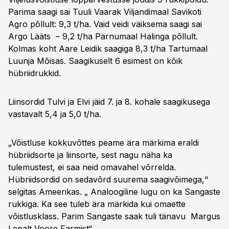
Parima saagi sai Tuuli Vaarak Viljandimaal Savikoti
Agro põllult: 9,3 t/ha. Vaid veidi väiksema saagi sai
Argo Lääts – 9,2 t/ha Pärnumaal Halinga põllult.
Kolmas koht Aare Leidik saagiga 8,3 t/ha Tartumaal
Luunja Mõisas. Saagikuselt 6 esimest on kõik
hübriidrukkid.
Liinsordid Tulvi ja Elvi jäid 7. ja 8. kohale saagikusega
vastavalt 5,4 ja 5,0 t/ha.
„Võistluse kokkuvõttes peame ära märkima eraldi
hübriidsorte ja liinsorte, sest nagu näha ka
tulemustest, ei saa neid omavahel võrrelda.
Hübriidsordid on sedavõrd suurema saagivõimega,“
selgitas Ameerikas. „ Analoogiline lugu on ka Sangaste
rukkiga. Ka see tuleb ära märkida kui omaette
võistlusklass. Parim Sangaste saak tuli tänavu Margus
Lepalt Voore Farmist“.