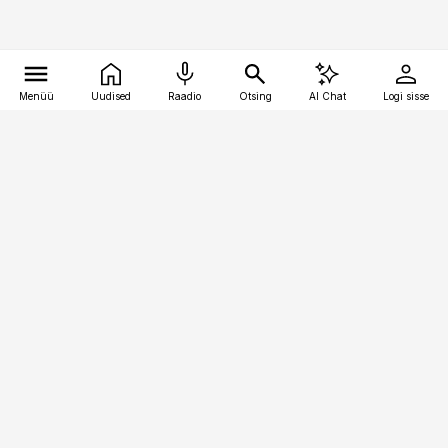
Menüü
Uudised
Raadio
Otsing
AI Chat
Logi sisse
Vana-Lõuna 39/1, 19094 Tallinn
(+372) 667 0111
pollumajandus@pollumajandus.ee
Telli
Reklaam
Firmast
Sisu kasutamisõigused
Ajakirjaniku
eetikakoodeks
Üldtingimused
Privaatsustingimused