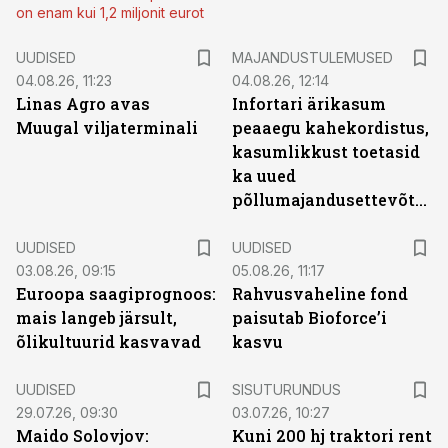
on enam kui 1,2 miljonit eurot
UUDISED
MAJANDUSTULEMUSED
04.08.26, 11:23
04.08.26, 12:14
Linas Agro avas
Infortari ärikasum
Muugal viljaterminali
peaaegu kahekordistus,
kasumlikkust toetasid
ka uued
põllumajandusettevõtted
UUDISED
UUDISED
03.08.26, 09:15
05.08.26, 11:17
Euroopa saagiprognoos:
Rahvusvaheline fond
mais langeb järsult,
paisutab Bioforce’i
õlikultuurid kasvavad
kasvu
ST
UUDISED
SISUTURUNDUS
29.07.26, 09:30
03.07.26, 10:27
Maido Solovjov:
Kuni 200 hj traktori rent