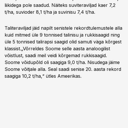
liikidega pole saadud. Näiteks suviteraviljad kaer 7,2
t/ha, suvioder 8,1 t/ha ja suvinisu 7,4 t/ha.
Taliteraviljad jäid napilt senistele rekordtulemustele alla
kuid mitmed üle 9 tonnised talinisu ja rukkisaagid ning
üle 5 tonnised talirapsi saagid olid samuti väga kõrgest
klassist.„Võrreldes Soome selle aasta analoogilist
võistlust, saadi meil veidi kõrgemad rukkisaagid.
Soome võidupõld oli saagiga 9,0 t/ha. Nisudega jäime
Soome võitjale alla. Seal saadi senise 20. aasta rekord
saagiga 10,2 t/ha,“ ütles Ameerikas.