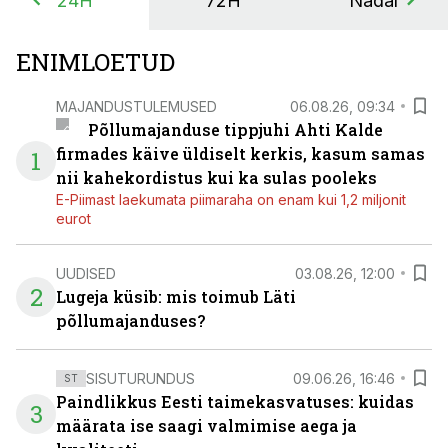
24H
72H
Nädal
ENIMLOETUD
MAJANDUSTULEMUSED
06.08.26, 09:34
Põllumajanduse tippjuhi Ahti Kalde
firmades käive üldiselt kerkis, kasum samas
1
nii kahekordistus kui ka sulas pooleks
E-Piimast laekumata piimaraha on enam kui 1,2 miljonit
eurot
UUDISED
03.08.26, 12:00
2
Lugeja küsib: mis toimub Läti
põllumajanduses?
SISUTURUNDUS
09.06.26, 16:46
ST
Paindlikkus Eesti taimekasvatuses: kuidas
3
määrata ise saagi valmimise aega ja