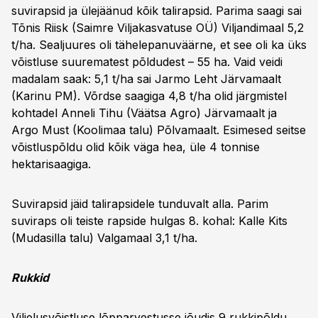
suvirapsid ja ülejäänud kõik talirapsid. Parima saagi sai
Tõnis Riisk (Saimre Viljakasvatuse OÜ) Viljandimaal 5,2
t/ha. Sealjuures oli tähelepanuväärne, et see oli ka üks
võistluse suurematest põldudest – 55 ha. Vaid veidi
madalam saak: 5,1 t/ha sai Jarmo Leht Järvamaalt
(Karinu PM). Võrdse saagiga 4,8 t/ha olid järgmistel
kohtadel Anneli Tihu (Väätsa Agro) Järvamaalt ja
Argo Must (Koolimaa talu) Põlvamaalt. Esimesed seitse
võistluspõldu olid kõik väga hea, üle 4 tonnise
hektarisaagiga.
Suvirapsid jäid talirapsidele tunduvalt alla. Parim
suviraps oli teiste rapside hulgas 8. kohal: Kalle Kits
(Mudasilla talu) Valgamaal 3,1 t/ha.
Rukkid
Viljelusvõistluse lõpparvestusse jõudis 9 rukkipõldu.