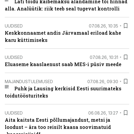
Läti toidu käibemaksu alandamine tõi hinnad
alla. Analüütik: riik teeb seal tugevat kontrolli
UUDISED
07.08.26, 10:35
Keskkonnaamet andis Järvamaal eriload kahe
karu küttimiseks
UUDISED
07.08.26, 10:31
Eluaseme kaaslaenust saab MES-i püsiv meede
MAJANDUSTULEMUSED
07.08.26, 09:30
Puhk ja Lausing kerkisid Eesti suurimateks
toidutöösturiteks
UUDISED
06.08.26, 13:27
Aita kaitsta Eesti põllumajandust, metsi ja
loodust – ära too reisilt kaasa soovimatuid