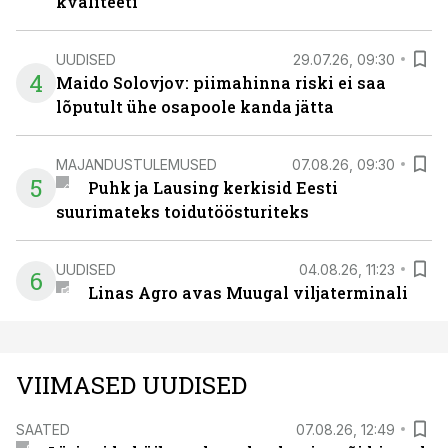
kvaliteeti
UUDISED
29.07.26, 09:30
4
Maido Solovjov: piimahinna riski ei saa
lõputult ühe osapoole kanda jätta
MAJANDUSTULEMUSED
07.08.26, 09:30
5
Puhk ja Lausing kerkisid Eesti
suurimateks toidutöösturiteks
UUDISED
04.08.26, 11:23
6
Linas Agro avas Muugal viljaterminali
VIIMASED UUDISED
SAATED
07.08.26, 12:49