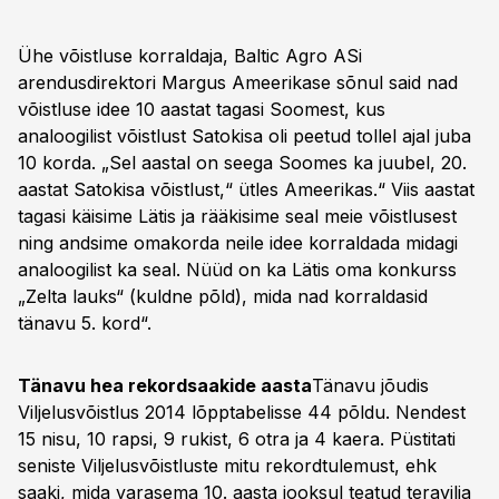
Ühe võistluse korraldaja, Baltic Agro ASi
arendusdirektori Margus Ameerikase sõnul said nad
võistluse idee 10 aastat tagasi Soomest, kus
analoogilist võistlust Satokisa oli peetud tollel ajal juba
10 korda. „Sel aastal on seega Soomes ka juubel, 20.
aastat Satokisa võistlust,“ ütles Ameerikas.“ Viis aastat
tagasi käisime Lätis ja rääkisime seal meie võistlusest
ning andsime omakorda neile idee korraldada midagi
analoogilist ka seal. Nüüd on ka Lätis oma konkurss
„Zelta lauks“ (kuldne põld), mida nad korraldasid
tänavu 5. kord“.
Tänavu hea rekordsaakide aasta
Tänavu jõudis
Viljelusvõistlus 2014 lõpptabelisse 44 põldu. Nendest
15 nisu, 10 rapsi, 9 rukist, 6 otra ja 4 kaera. Püstitati
seniste Viljelusvõistluste mitu rekordtulemust, ehk
saaki, mida varasema 10. aasta jooksul teatud teravilja