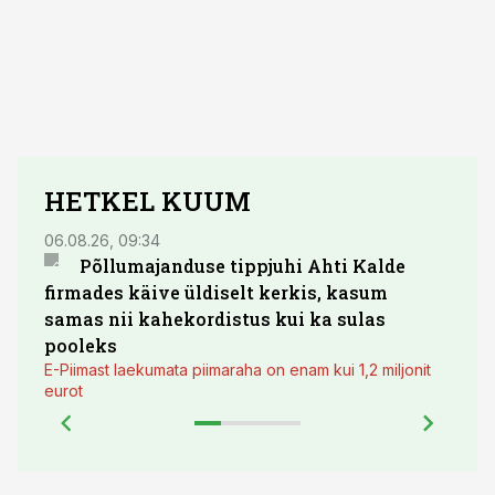
HETKEL KUUM
06.08.26, 09:34
03.08.
Põllumajanduse tippjuhi Ahti Kalde
Luge
firmades käive üldiselt kerkis, kasum
põll
samas nii kahekordistus kui ka sulas
pooleks
E-Piimast laekumata piimaraha on enam kui 1,2 miljonit
eurot