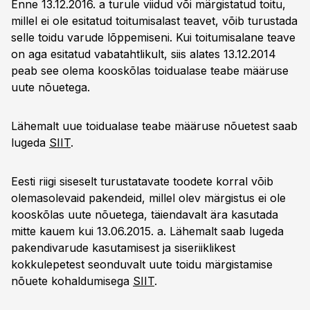
Enne 13.12.2016. a turule viidud või märgistatud toitu,
millel ei ole esitatud toitumisalast teavet, võib turustada
selle toidu varude lõppemiseni. Kui toitumisalane teave
on aga esitatud vabatahtlikult, siis alates 13.12.2014
peab see olema kooskõlas toidualase teabe määruse
uute nõuetega.
Lähemalt uue toidualase teabe määruse nõuetest saab
lugeda
SIIT
.
Eesti riigi siseselt turustatavate toodete korral võib
olemasolevaid pakendeid, millel olev märgistus ei ole
kooskõlas uute nõuetega, täiendavalt ära kasutada
mitte kauem kui 13.06.2015. a. Lähemalt saab lugeda
pakendivarude kasutamisest ja siseriiklikest
kokkulepetest seonduvalt uute toidu märgistamise
nõuete kohaldumisega
SIIT
.