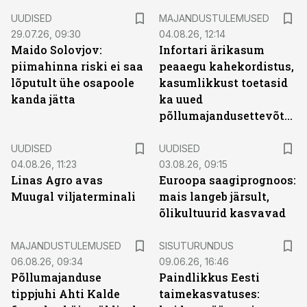
UUDISED
MAJANDUSTULEMUSED
29.07.26, 09:30
04.08.26, 12:14
Maido Solovjov:
Infortari ärikasum
piimahinna riski ei saa
peaaegu kahekordistus,
lõputult ühe osapoole
kasumlikkust toetasid
kanda jätta
ka uued
põllumajandusettevõtted
UUDISED
UUDISED
04.08.26, 11:23
03.08.26, 09:15
Linas Agro avas
Euroopa saagiprognoos:
Muugal viljaterminali
mais langeb järsult,
õlikultuurid kasvavad
ST
MAJANDUSTULEMUSED
SISUTURUNDUS
06.08.26, 09:34
09.06.26, 16:46
Põllumajanduse
Paindlikkus Eesti
tippjuhi Ahti Kalde
taimekasvatuses: