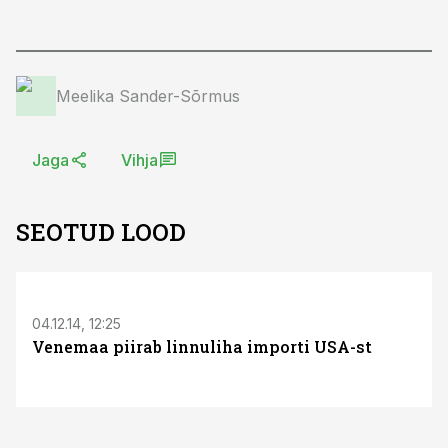
Meelika Sander-Sõrmus
Jaga
Vihja
SEOTUD LOOD
04.12.14, 12:25
Venemaa piirab linnuliha importi USA-st