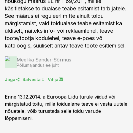
nõukogu määrus EL nr 1169/2011, milles
käsitletakse toidualase teabe esitamist tarbijatele.
See määrus ei reguleeri mitte ainult toidu
märgistamist, vaid toidualase teabe esitamist ka
üldiselt, näiteks info- või reklaamlehel, teave
toote/tootja kodulehel, teave e-poes või
kataloogis, suuliselt antav teave toote esitlemisel.
Meelika Sander-Sõrmus
Põllumajandus.ee juht
Jaga
Salvesta
Vihja
Enne 13.12.2014. a Euroopa Liidu turule viidud või
märgistatud toitu, mille toidualane teave ei vasta uutele
nõuetele, võib turustada selle toidu varude
lõppemiseni.