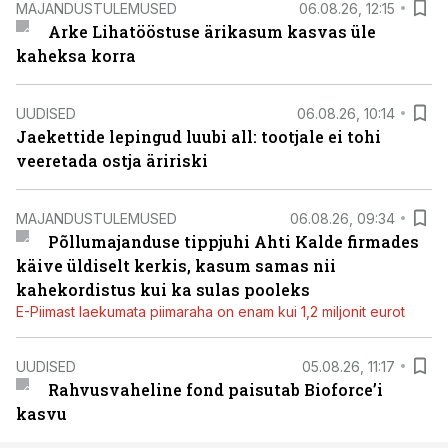
MAJANDUSTULEMUSED
06.08.26, 12:15
Arke Lihatööstuse ärikasum kasvas üle
kaheksa korra
UUDISED
06.08.26, 10:14
Jaekettide lepingud luubi all: tootjale ei tohi
veeretada ostja äririski
MAJANDUSTULEMUSED
06.08.26, 09:34
Põllumajanduse tippjuhi Ahti Kalde firmades
käive üldiselt kerkis, kasum samas nii
kahekordistus kui ka sulas pooleks
E-Piimast laekumata piimaraha on enam kui 1,2 miljonit eurot
UUDISED
05.08.26, 11:17
Rahvusvaheline fond paisutab Bioforce’i
kasvu