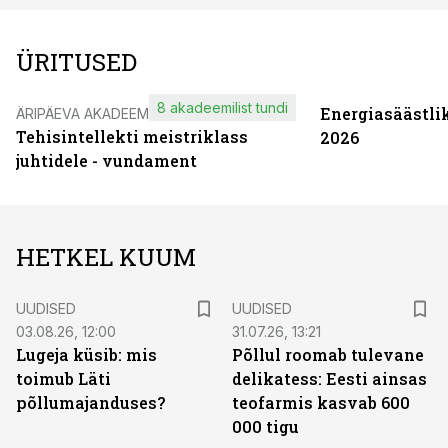
ÜRITUSED
8 akadeemilist tundi
Energiasäästli
ÄRIPÄEVA AKADEEMIA
Tehisintellekti meistriklass
2026
juhtidele - vundament
HETKEL KUUM
UUDISED
UUDISED
03.08.26, 12:00
31.07.26, 13:21
Lugeja küsib: mis
Põllul roomab tulevane
toimub Läti
delikatess: Eesti ainsas
põllumajanduses?
teofarmis kasvab 600
000 tigu