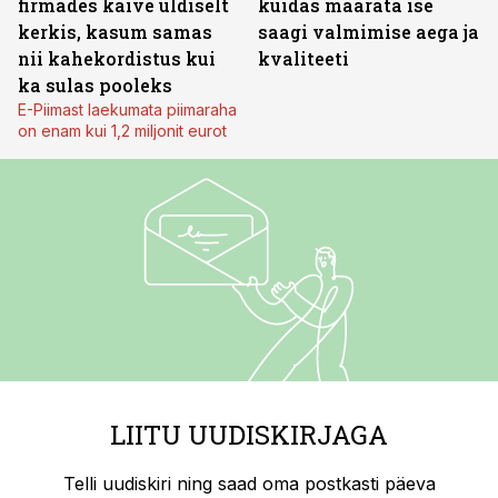
firmades käive üldiselt
kuidas määrata ise
kerkis, kasum samas
saagi valmimise aega ja
nii kahekordistus kui
kvaliteeti
ka sulas pooleks
E-Piimast laekumata piimaraha
on enam kui 1,2 miljonit eurot
LIITU UUDISKIRJAGA
Telli uudiskiri ning saad oma postkasti päeva