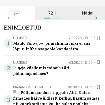
24H
72H
Nädal
ENIMLOETUD
UUDISED
29.07.26, 09:30
1
Maido Solovjov: piimahinna riski ei saa
lõputult ühe osapoole kanda jätta
UUDISED
03.08.26, 12:00
2
Lugeja küsib: mis toimub Läti
põllumajanduses?
MAJANDUSTULEMUSED
06.08.26, 09:34
Põllumajanduse tippjuhi Ahti Kalde
firmades käive üldiselt kerkis, kasum samas
3
nii kahekordistus kui ka sulas pooleks