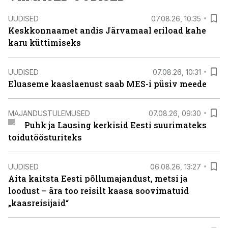
UUDISED
07.08.26, 10:35
Keskkonnaamet andis Järvamaal eriload kahe
karu küttimiseks
UUDISED
07.08.26, 10:31
Eluaseme kaaslaenust saab MES-i püsiv meede
MAJANDUSTULEMUSED
07.08.26, 09:30
Puhk ja Lausing kerkisid Eesti suurimateks
toidutöösturiteks
UUDISED
06.08.26, 13:27
Aita kaitsta Eesti põllumajandust, metsi ja
loodust – ära too reisilt kaasa soovimatuid
„kaasreisijaid“