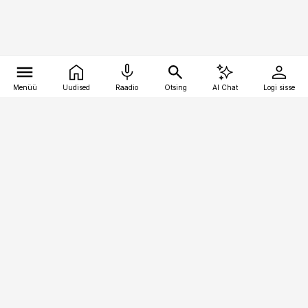
Menüü
Uudised
Raadio
Otsing
AI Chat
Logi sisse
Vana-Lõuna 39/1, 19094 Tallinn
(+372) 667 0111
pollumajandus@pollumajandus.ee
Telli
Reklaam
Firmast
Sisu kasutamisõigused
Ajakirjaniku
eetikakoodeks