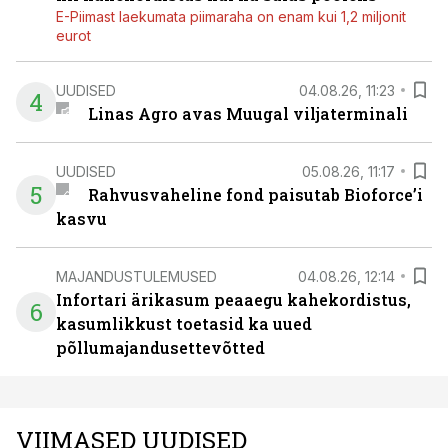
E-Piimast laekumata piimaraha on enam kui 1,2 miljonit
eurot
UUDISED
04.08.26, 11:23
4
Linas Agro avas Muugal viljaterminali
UUDISED
05.08.26, 11:17
5
Rahvusvaheline fond paisutab Bioforce’i
kasvu
MAJANDUSTULEMUSED
04.08.26, 12:14
Infortari ärikasum peaaegu kahekordistus,
6
kasumlikkust toetasid ka uued
põllumajandusettevõtted
VIIMASED UUDISED