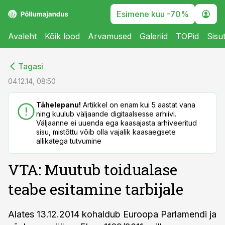
Esimene kuu -70%
Avaleht
Kõik lood
Arvamused
Galeriid
TOPid
Sisu
cebook
cebook
Tagasi
Twitter)
Twitter)
04.12.14, 08:50
kedIn
kedIn
Tähelepanu!
Artikkel on enam kui 5 aastat vana
ning kuulub väljaande digitaalsesse arhiivi.
ail
ail
Väljaanne ei uuenda ega kaasajasta arhiveeritud
sisu, mistõttu võib olla vajalik kaasaegsete
k
k
allikatega tutvumine
VTA: Muutub toidualase
teabe esitamine tarbijale
Alates 13.12.2014 kohaldub Euroopa Parlamendi ja