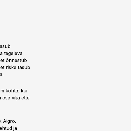
tasub
ga tegeleva
 et õnnestub
et riske tasub
a.
i kohta: kui
 osa vilja ette
 Aigro.
ehtud ja