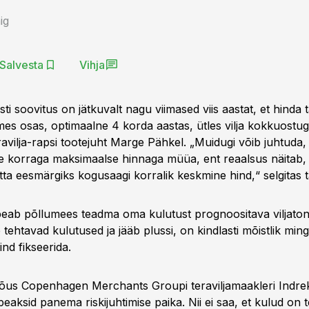
ig
Salvesta
Vihja
i soovitus on jätkuvalt nagu viimased viis aastat, et hinda 
tmes osas, optimaalne 4 korda aastas, ütles vilja kokkuostu
avilja-rapsi tootejuht Marge Pähkel. „Muidugi võib juhtuda,
 korraga maksimaalse hinnaga müüa, ent reaalsus näitab, 
tta eesmärgiks kogusaagi korralik keskmine hind,“ selgitas t
peab põllumees teadma oma kulutust prognoositava viljatonn
 tehtavad kulutused ja jääb plussi, on kindlasti mõistlik mingi
nd fikseerida.
õus Copenhagen Merchants Groupi teraviljamaakleri Indrek
aksid panema riskijuhtimise paika. Nii ei saa, et kulud on t