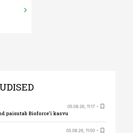
Sildvee: Viljaeksport pidevas kasv
UDISED
05.08.26, 11:17
d paisutab Bioforce’i kasvu
05.08.26, 11:00