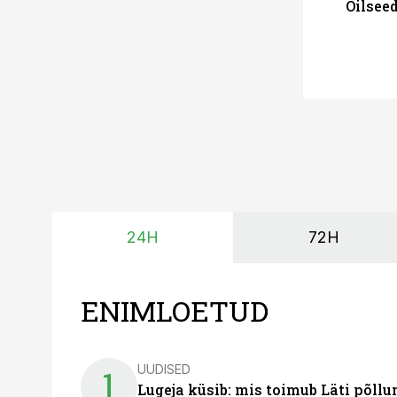
Oilsee
24H
72H
ENIMLOETUD
UUDISED
1
Lugeja küsib: mis toimub Läti põll