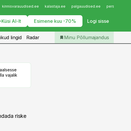
Iseteenindus
kinnisvarauudised.ee
kalastaja.ee
palgauudised.ee
personaliuudi
Telli Põllumajandus
Küsi AI-lt
Esimene kuu -70%
Logi sisse
ikud lingid
Radar
Minu Põllumajandus
taalsesse
la vajalik
ndada riske