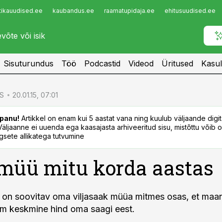
tikauudised.ee
kaubandus.ee
raamatupidaja.ee
ehitusuudised.ee
Infopank
Radar
Sisuturundus
Töö
Podcastid
Videod
Üritused
Kasul
S
20.01.15, 07:01
panu!
Artikkel on enam kui 5 aastat vana ning kuulub väljaande digi
. Väljaanne ei uuenda ega kaasajasta arhiveeritud sisu, mistõttu võib ol
sete allikatega tutvumine
 müü mitu korda aastas
 on soovitav oma viljasaak müüa mitmes osas, et maa
im keskmine hind oma saagi eest.