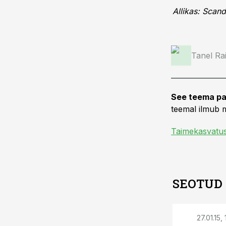
Allikas: Scan
Tanel Ra
See teema pa
teemal ilmub m
Taimekasvatu
SEOTUD
27.01.15,