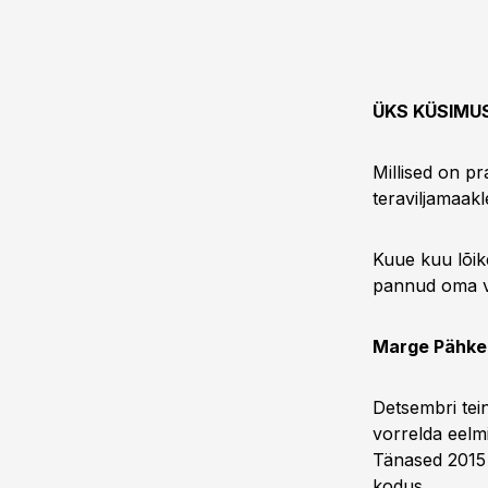
ÜKS KÜSIMU
Millised on p
teraviljamaakl
Kuue kuu lõi
pannud oma vi
Marge Pähkel
Detsembri tein
vorrelda eelm
Tänased 2015 
kodus.