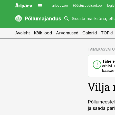
aripaev.ee
tööstusuudised.ee
logis
kaubandus.ee
imelineajalugu.ee
kinnisvarauudised.ee
imelineteadus.ee
Avaleht
Kõik lood
Arvamused
Galeriid
TOPid
cebook
cebook
TAIMEKASVATU
Twitter)
Twitter)
Tähele
kedIn
kedIn
arhiivi
kaasaeg
ail
ail
Vilja
k
k
Põllumeestel
ja saada par