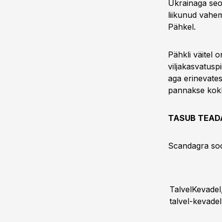
Ukrainaga seo
liikunud vahem
Pähkel.
Pähkli väitel 
viljakasvatuspi
aga erinevates
pannakse kokku
TASUB TEAD
Scandagra soo
TalvelKevadel,
talvel-kevadel