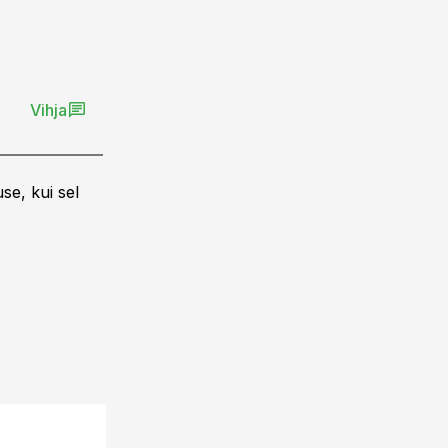
Vihja
se, kui sel
21.11.14, 07:56