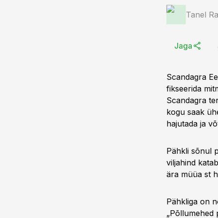
Tanel Ra
Jaga
Scandagra Eest
fikseerida mi
Scandagra ter
kogu saak ühe
hajutada ja võ
Pähkli sõnul 
viljahind katab
ära müüa st hi
Pähkliga on n
„Põllumehed pe