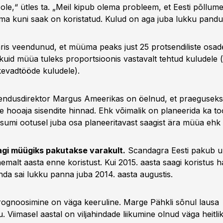
i ole,“ ütles ta. „Meil kipub olema probleem, et Eesti põllum
a kuni saak on koristatud. Kulud on aga juba lukku pandu
äris veendunud, et müüma peaks just 25 protsendiliste osad
kuid müüa tuleks proportsioonis vastavalt tehtud kuludele (
kevadtööde kuludele).
rendusdirektor Margus Ameerikas on öelnud, et praeguseks
le hooaja sisendite hinnad. Ehk võimalik on planeerida ka t
sumi ootusel juba osa planeeritavast saagist ära müüa ehk r
agi müügiks pakutakse varakult.
Scandagra Eesti pakub u
emalt aasta enne koristust. Kui 2015. aasta saagi koristus 
hinda sai lukku panna juba 2014. aasta augustis.
prognoosimine on väga keeruline. Marge Pähkli sõnul lausa
 Viimasel aastal on viljahindade liikumine olnud väga heitli