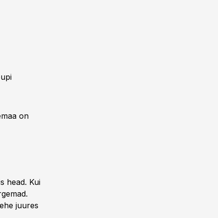
upi
nemaa on
is head. Kui
orgemad.
ehe juures