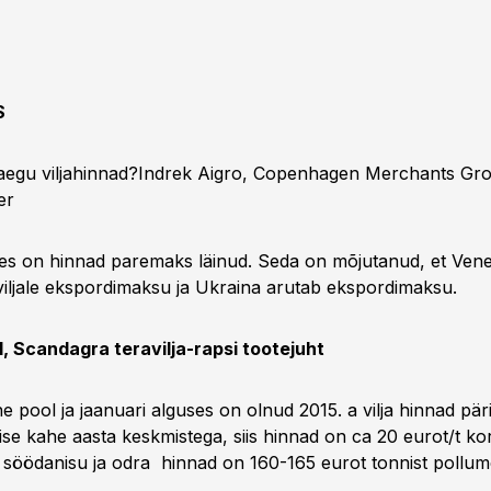
S
raegu viljahinnad?Indrek Aigro, Copenhagen Merchants Gro
er
kes on hinnad paremaks läinud. Seda on mõjutanud, et Ve
ljale ekspordimaksu ja Ukraina arutab ekspordimaksu.
, Scandagra teravilja-rapsi tootejuht
e pool ja jaanuari alguses on olnud 2015. a vilja hinnad pär
ise kahe aasta keskmistega, siis hinnad on ca 20 eurot/t k
söödanisu ja odra hinnad on 160-165 eurot tonnist pollum