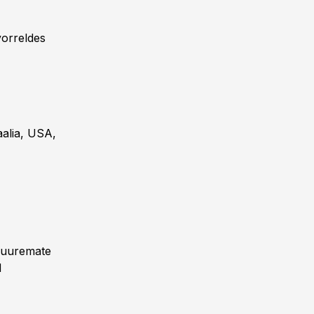
vorreldes
alia, USA,
 suuremate
d