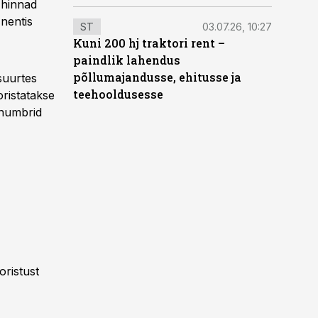
 hinnad
 nentis
ST
03.07.26, 10:27
Kuni 200 hj traktori rent –
paindlik lahendus
põllumajandusse, ehitusse ja
 suurtes
teehooldusesse
oristatakse
 numbrid
oristust