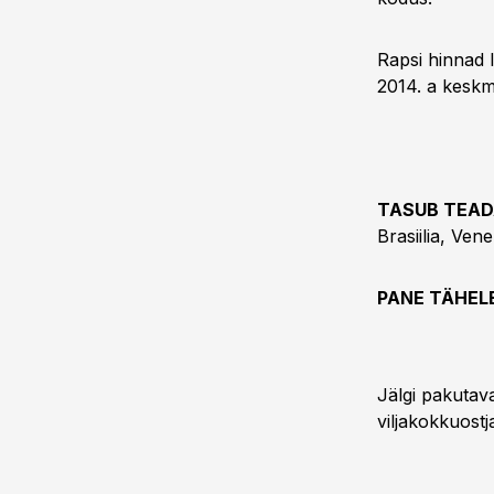
Rapsi hinnad l
2014. a keskm
TASUB TEADA 
Brasiilia, Ve
PANE TÄHELE 
Jälgi pakutav
viljakokkuostj