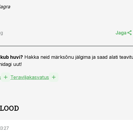
dagra
ig
Jaga
kub huvi?
Hakka neid märksõnu jälgima ja saad alati teavitu
idagi uut!
s
Teraviljakasvatus
 LOOD
 13:27