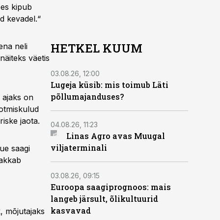
ees kipub
d kevadel.“
HETKEL KUUM
ena neli
näiteks väetis
03.08.26, 12:00
Lugeja küsib: mis toimub Läti
põllumajanduses?
 ajaks on
ootmiskulud
iske jaota.
04.08.26, 11:23
Linas Agro avas Muugal
viljaterminali
ue saagi
hakkab
03.08.26, 09:15
Euroopa saagiprognoos: mais
langeb järsult, õlikultuurid
kasvavad
k, mõjutajaks