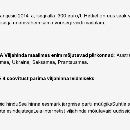
angesid 2014. a, isegi alla 300 euro/t. Hetkel on uus saak 
isega enamvähem sama voi isegi veidi madalam.
Viljahinda maailmas enim mõjutavad piirkonnad:
Austra
nemaa, Ukraina, Saksamaa, Prantsusmaa.
4 soovitust parima viljahinna leidmiseks
aid hinduSea hinna eesmärk järgmise partii müügiksSuhtle
ate esindajategaLeia internetist viljahinda mõjutavaid uudisei