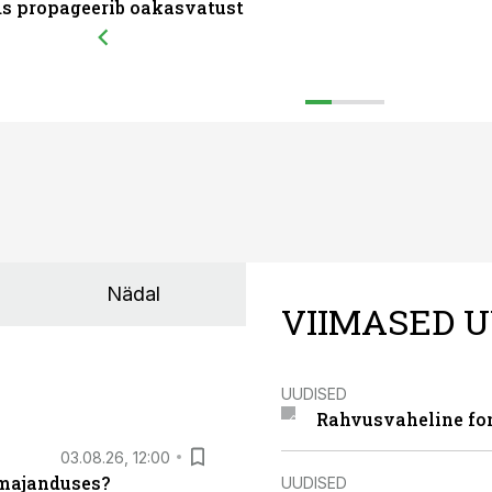
ds propageerib oakasvatust
Nädal
VIIMASED U
UUDISED
Rahvusvaheline fon
03.08.26, 12:00
umajanduses?
UUDISED