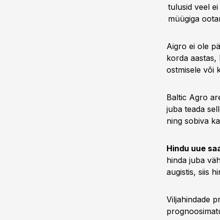
tulusid veel e
müügiga ootam
Aigro ei ole p
korda aastas, 
ostmisele või 
Baltic Agro a
juba teada sel
ning sobiva ka
Hindu uue sa
hinda juba väh
augistis, siis 
Viljahindade 
prognoosimatu.