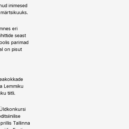
inud inimesed
a märtsikuuks.
mnes eri
hittide seast
oolis parimad
al on pisut
 Peakokkade
va Lemmiku
 tiitli.
 Üldkonkursi
tsiinilise
rillis Tallinna