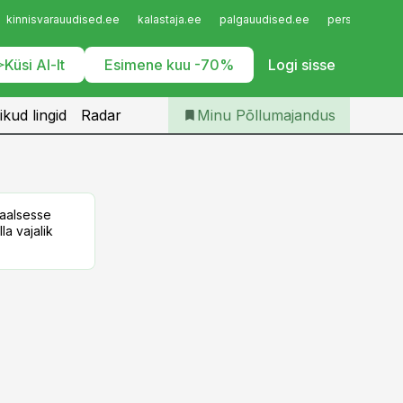
Iseteenindus
kinnisvarauudised.ee
kalastaja.ee
palgauudised.ee
personaliuudi
Telli Põllumajandus
Küsi AI-lt
Esimene kuu -70%
Logi sisse
ikud lingid
Radar
Minu Põllumajandus
taalsesse
la vajalik