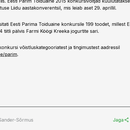
s. Eesti Parim Toiduaine 2015 konkursivõitjad kuulutatakse 
use Liidu aastakonverentsil, mis leiab aset 29. aprillil.
sitati Eesti Parima Toiduaine konkursile 199 toodet, millest 
 tiitli pälvis Farmi Köögi Kreeka jogurtite sari.
onkursi võistluskategooriatest ja tingimustest aadressil
ee/parim
.
 Sander-Sõrmus
Jaga