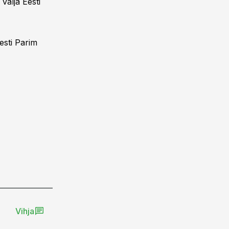
välja Eesti
Eesti Parim
Vihja