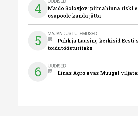
UUDISED
4
Maido Solovjov: piimahinna riski ei
osapoole kanda jätta
MAJANDUSTULEMUSED
5
Puhk ja Lausing kerkisid Eesti
toidutöösturiteks
UUDISED
6
Linas Agro avas Muugal viljate