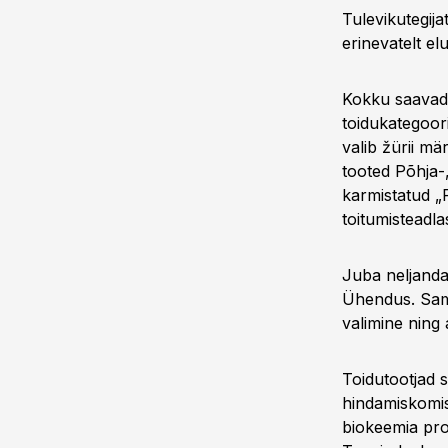
Tulevikutegij
erinevatelt el
Kokku saavad 
toidukategoori
valib žürii m
tooted Põhja-,
karmistatud „P
toitumisteadla
Juba neljanda
Ühendus. Sam
valimine ning 
Toidutootjad 
hindamiskomisj
biokeemia prof