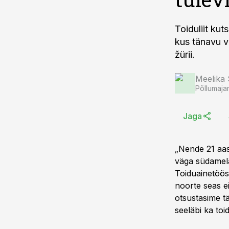
Toiduliit kut
kus tänavu v
žürii.
Meelika
Põllumaja
Jaga
„Nende 21 aast
väga südamelä
Toiduainetööst
noorte seas ei
otsustasime t
seeläbi ka to