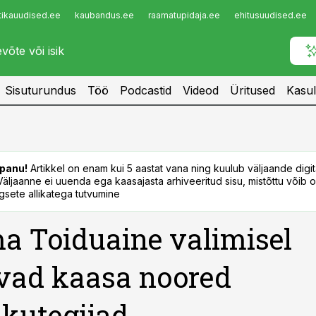
tikauudised.ee
kaubandus.ee
raamatupidaja.ee
ehitusuudised.ee
Infopank
Radar
Sisuturundus
Töö
Podcastid
Videod
Üritused
Kasul
panu!
Artikkel on enam kui 5 aastat vana ning kuulub väljaande digi
. Väljaanne ei uuenda ega kaasajasta arhiveeritud sisu, mistõttu võib ol
sete allikatega tutvumine
a Toiduaine valimisel
vad kaasa noored
ikutegijad