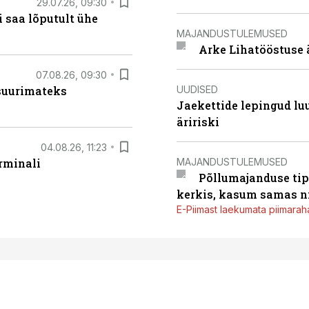
29.07.26, 09:30
 saa lõputult ühe
MAJANDUSTULEMUSED
Arke Lihatööstuse 
07.08.26, 09:30
UUDISED
 suurimateks
Jaekettide lepingud luub
äririski
04.08.26, 11:23
MAJANDUSTULEMUSED
rminali
Põllumajanduse tip
kerkis, kasum samas ni
E-Piimast laekumata piimaraha