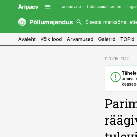
aripaev.ee
tööstusuudised.ee
logis
kaubandus.ee
imelineajalugu.ee
kinnisvarauudised.ee
imelineteadus.ee
Avaleht
Kõik lood
Arvamused
Galeriid
TOPid
cebook
cebook
11.02.15, 11:12
Twitter)
Twitter)
Tähele
kedIn
kedIn
arhiivi
kaasaeg
ail
ail
Parim
k
k
räägi
tulev