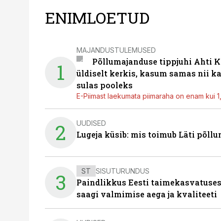
ENIMLOETUD
MAJANDUSTULEMUSED
Põllumajanduse tippjuhi Ahti K
1
üldiselt kerkis, kasum samas nii k
sulas pooleks
E-Piimast laekumata piimaraha on enam kui 1,2
UUDISED
2
Lugeja küsib: mis toimub Läti põll
ST
SISUTURUNDUS
3
Paindlikkus Eesti taimekasvatuses
saagi valmimise aega ja kvaliteeti