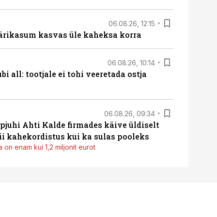
06.08.26, 12:15
ärikasum kasvas üle kaheksa korra
06.08.26, 10:14
i all: tootjale ei tohi veeretada ostja
06.08.26, 09:34
pjuhi Ahti Kalde firmades käive üldiselt
i kahekordistus kui ka sulas pooleks
 on enam kui 1,2 miljonit eurot