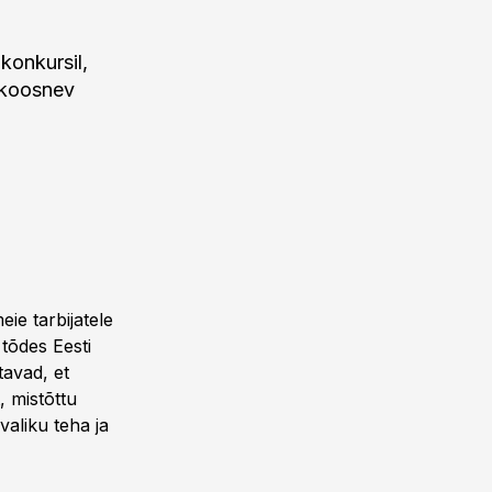
konkursil,
 koosnev
ie tarbijatele
tõdes Eesti
tavad, et
, mistõttu
aliku teha ja