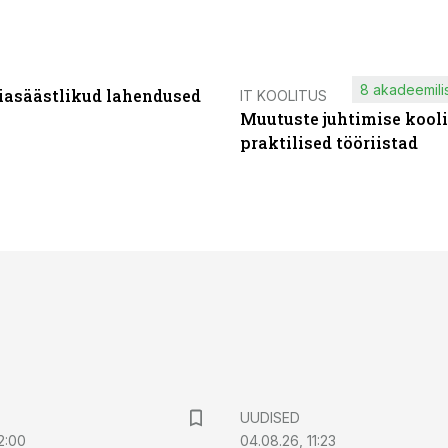
8 akadeemilis
iasäästlikud lahendused
IT KOOLITUS
Muutuste juhtimise kooli
praktilised tööriistad
UUDISED
2:00
04.08.26, 11:23