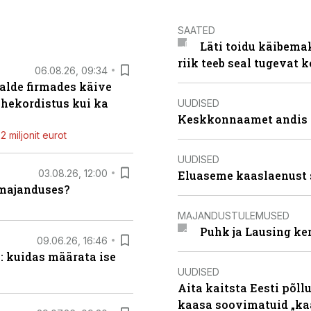
SAATED
Läti toidu käibema
riik teeb seal tugevat k
06.08.26, 09:34
alde firmades käive
ahekordistus kui ka
UUDISED
Keskkonnaamet andis J
 miljonit eurot
UUDISED
03.08.26, 12:00
Eluaseme kaaslaenust 
umajanduses?
MAJANDUSTULEMUSED
Puhk ja Lausing ke
09.06.26, 16:46
: kuidas määrata ise
UUDISED
Aita kaitsta Eesti põllu
kaasa soovimatuid „kaa