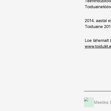
Teeninduskooli
Toiduainetööst
2014. aastal e
Toiduaine 2014
Loe lähemalt k
www.toiduliit.
Meelika