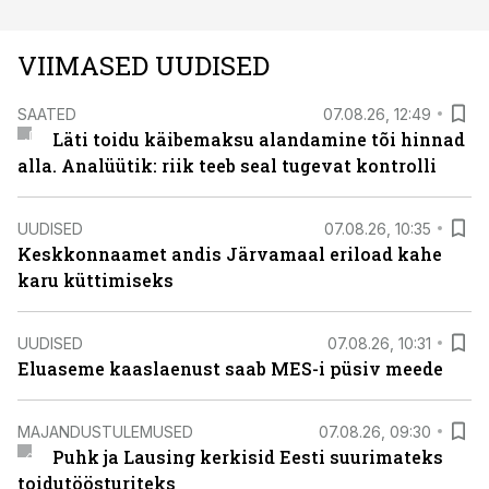
VIIMASED UUDISED
SAATED
07.08.26, 12:49
Läti toidu käibemaksu alandamine tõi hinnad
alla. Analüütik: riik teeb seal tugevat kontrolli
UUDISED
07.08.26, 10:35
Keskkonnaamet andis Järvamaal eriload kahe
karu küttimiseks
UUDISED
07.08.26, 10:31
Eluaseme kaaslaenust saab MES-i püsiv meede
MAJANDUSTULEMUSED
07.08.26, 09:30
Puhk ja Lausing kerkisid Eesti suurimateks
toidutöösturiteks