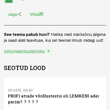
Jaga
Vihja
See teema pakub huvi?
Hakka neid märksõnu jälgima
ja saad alati teavituse, kui sel teemal ilmub midagi uut!
põllumajandustehnika
SEOTUD LOOD
S
06.04.15, 09:40
PROFi atrade võrdlustestis oli LEMKENI ader
parim? ? ? ? ?