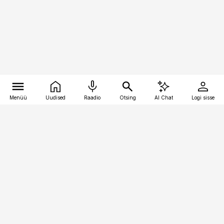
Menüü
Uudised
Raadio
Otsing
AI Chat
Logi sisse
Vana-Lõuna 39/1, 19094 Tallinn
(+372) 667 0111
pollumajandus@pollumajandus.ee
Telli
Reklaam
Firmast