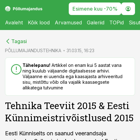
Esimene kuu -70%
Avaleht
Kõik lood
Arvamused
Galeriid
TOPid
Sisu
cebook
cebook
Tagasi
Twitter)
Twitter)
PÕLLUMAJANDUSTEHNIKA
31.03.15, 16:23
kedIn
kedIn
Tähelepanu!
Artikkel on enam kui 5 aastat vana
ning kuulub väljaande digitaalsesse arhiivi.
ail
ail
Väljaanne ei uuenda ega kaasajasta arhiveeritud
sisu, mistõttu võib olla vajalik kaasaegsete
k
k
allikatega tutvumine
Tehnika Teeviit 2015 & Eesti
Künnimeistrivõistlused 2015
Eesti Künniselts on saanud veerandsaja