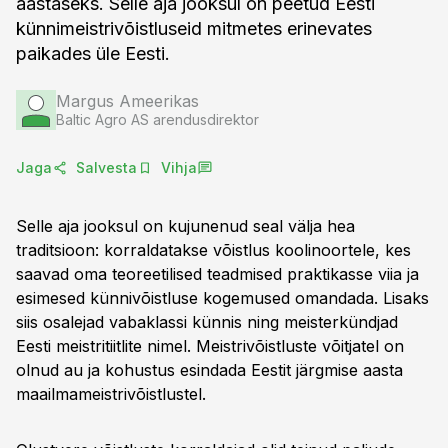
aastaseks. Selle aja jooksul on peetud Eesti
künnimeistrivõistluseid mitmetes erinevates
paikades üle Eesti.
Margus Ameerikas
Baltic Agro AS arendusdirektor
Jaga
Salvesta
Vihja
Selle aja jooksul on kujunenud seal välja hea
traditsioon: korraldatakse võistlus koolinoortele, kes
saavad oma teoreetilised teadmised praktikasse viia ja
esimesed künnivõistluse kogemused omandada. Lisaks
siis osalejad vabaklassi künnis ning meisterkündjad
Eesti meistritiitlite nimel. Meistrivõistluste võitjatel on
olnud au ja kohustus esindada Eestit järgmise aasta
maailmameistrivõistlustel.