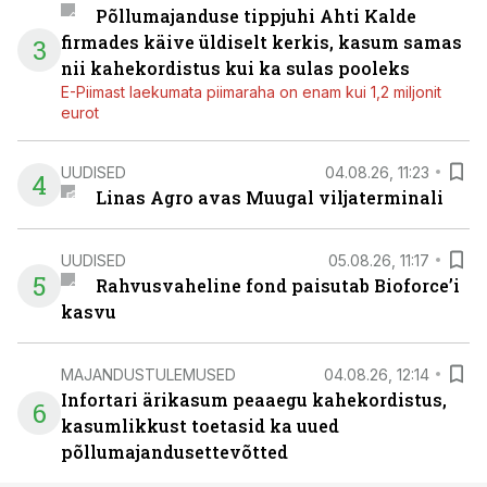
Põllumajanduse tippjuhi Ahti Kalde
firmades käive üldiselt kerkis, kasum samas
3
nii kahekordistus kui ka sulas pooleks
E-Piimast laekumata piimaraha on enam kui 1,2 miljonit
eurot
UUDISED
04.08.26, 11:23
4
Linas Agro avas Muugal viljaterminali
UUDISED
05.08.26, 11:17
5
Rahvusvaheline fond paisutab Bioforce’i
kasvu
MAJANDUSTULEMUSED
04.08.26, 12:14
Infortari ärikasum peaaegu kahekordistus,
6
kasumlikkust toetasid ka uued
põllumajandusettevõtted