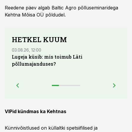
Reedene päev algab Baltic Agro põlluseminaridega
Kehtna Mõisa OÜ põldudel.
HETKEL KUUM
03.08.26, 12:00
29.07
Lugeja küsib: mis toimub Läti
Maid
põllumajanduses?
lõpu
VIPid kündmas ka Kehtnas
Künnivõistlused on küllaltki spetsiifilised ja