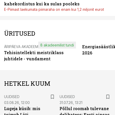
kahekordistus kui ka sulas pooleks
E-Piimast laekumata piimaraha on enam kui 1,2 miljonit eurot
ÜRITUSED
8 akadeemilist tundi
Energiasäästli
ÄRIPÄEVA AKADEEMIA
Tehisintellekti meistriklass
2026
juhtidele - vundament
HETKEL KUUM
UUDISED
UUDISED
03.08.26, 12:00
31.07.26, 13:21
Lugeja küsib: mis
Põllul roomab tulevane
toimub Läti
delikatess: Eesti ainsas