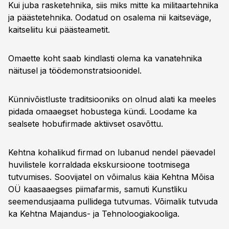
Kui juba rasketehnika, siis miks mitte ka militaartehnika
ja päästetehnika. Oodatud on osalema nii kaitseväge,
kaitseliitu kui päästeametit.
Omaette koht saab kindlasti olema ka vanatehnika
näitusel ja töödemonstratsioonidel.
Künnivõistluste traditsiooniks on olnud alati ka meeles
pidada omaaegset hobustega kündi. Loodame ka
sealsete hobufirmade aktiivset osavõttu.
Kehtna kohalikud firmad on lubanud nendel päevadel
huvilistele korraldada ekskursioone tootmisega
tutvumises. Soovijatel on võimalus käia Kehtna Mõisa
OÜ kaasaaegses piimafarmis, samuti Kunstliku
seemendusjaama pullidega tutvumas. Võimalik tutvuda
ka Kehtna Majandus- ja Tehnoloogiakooliga.