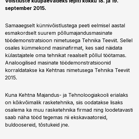
Võistluste kuupäevadeks lepiti kokku 18. ja 19.
september 2015.
Samaaegselt künnivõistlustega peeti eelmisel aastal
esmakordselt suurem põllumajandusmasinate
töödemonstratsioon nimetusega Tehnika Teeviit. Sellel
osales kümmekond masinafirmat, kes said näidata
külastajatele oma tehnikat reaalselt põllul töötamas.
Analoogilised masinate töödemonstratsioonid
korraldatakse ka Kehtnas nimetusega Tehnika Teeviit
2015.
Kuna Kehtna Majandus- ja Tehnoloogiakooli erialaks
on kõikvõimalik rasketehnika, siis oodatakse lisaks
osalema ka muu rasketehnika firmad ning loodetavasti
saab näha tööd tegemas nii ekskavaatoreid,
buldoosereid, tõstukeid jne.