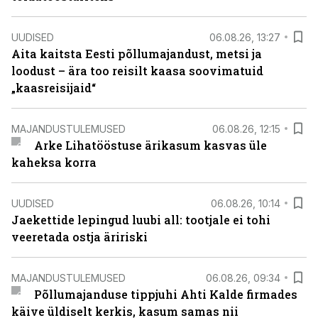
UUDISED
06.08.26, 13:27
Aita kaitsta Eesti põllumajandust, metsi ja
loodust – ära too reisilt kaasa soovimatuid
„kaasreisijaid“
MAJANDUSTULEMUSED
06.08.26, 12:15
Arke Lihatööstuse ärikasum kasvas üle
kaheksa korra
UUDISED
06.08.26, 10:14
Jaekettide lepingud luubi all: tootjale ei tohi
veeretada ostja äririski
MAJANDUSTULEMUSED
06.08.26, 09:34
Põllumajanduse tippjuhi Ahti Kalde firmades
käive üldiselt kerkis, kasum samas nii