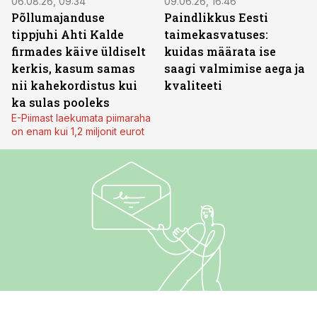
06.08.26, 09:34
09.06.26, 16:46
Põllumajanduse
Paindlikkus Eesti
tippjuhi Ahti Kalde
taimekasvatuses:
firmades käive üldiselt
kuidas määrata ise
kerkis, kasum samas
saagi valmimise aega ja
nii kahekordistus kui
kvaliteeti
ka sulas pooleks
E-Piimast laekumata piimaraha
on enam kui 1,2 miljonit eurot