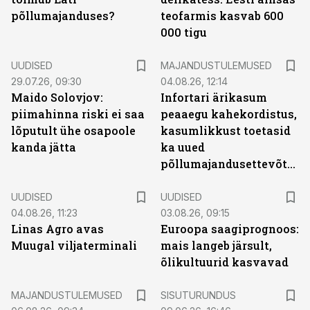
põllumajanduses?
teofarmis kasvab 600
000 tigu
UUDISED
MAJANDUSTULEMUSED
29.07.26, 09:30
04.08.26, 12:14
Maido Solovjov:
Infortari ärikasum
piimahinna riski ei saa
peaaegu kahekordistus,
lõputult ühe osapoole
kasumlikkust toetasid
kanda jätta
ka uued
põllumajandusettevõtted
UUDISED
UUDISED
04.08.26, 11:23
03.08.26, 09:15
Linas Agro avas
Euroopa saagiprognoos:
Muugal viljaterminali
mais langeb järsult,
õlikultuurid kasvavad
ST
MAJANDUSTULEMUSED
SISUTURUNDUS