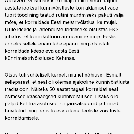
Olustvere võistluste korraldajad olid teinud paljude
aastate jooksul künnivõistluste korraldamisel väga
tublit tööd ning teatud rutiini murdmiseks pakuti välja
mõte, et korraldada Eesti meistrivõistlusi ka mujal.
Uute ideede ja lahenduste leidmiseks otsustas EKS
juhatus, et künnikultuuri arendamine mujal Eestis
annaks sellele enam tähelepanu ning otsustati
korraldada käesoleva aasta Eesti
künnimeistrivõistlused Kehtnas.
Otsus tuli suhteliselt kergelt mitmel põhjusel. Esmalt
sellepärast, et seal oli olemas ajalooline künnivõistluste
traditsioon. Näiteks 50 aastat tagasi korraldati seal
esimesed kaasaaegsed künnivõistlused. Lisaks olid
paljud Kehtna asutused, organisatsioonid ja firmad
huvitatud ning nõus kaasa aitama taoliste võistluste
korraldamisele.