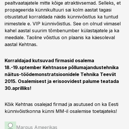
pealtvaatajatele mitte kõige atraktiivsemad. Selleks, et
propageerida künnikultuuri sai kolm aastat tagasi
otsustatud korraldada näidis künnivõistlus ka tuntud
inimestele e. VIP künnivõistlus. See on olnud viimasel
kahel aastal suurim tõmbenumber külastajatele ja ka
meediale. Taoline võistlus on plaanis ka käesoleval
aastal Kehtnas.
Korraldajad kutsuvad firmasid osalema
18.-19.sptember Kehtnasse põllumajandustehnika
näitus-töödemonstratsioonidele Tehnika Teeviit
2015. Osalemisest ja erisoovidest palume teatada
30.aprilliks!
Kõik Kehtnas osalejad firmad ja asutused on ka Eesti
künnivõistkonna künni MM-il osalemise toetajateks!
Margus Ameerikas