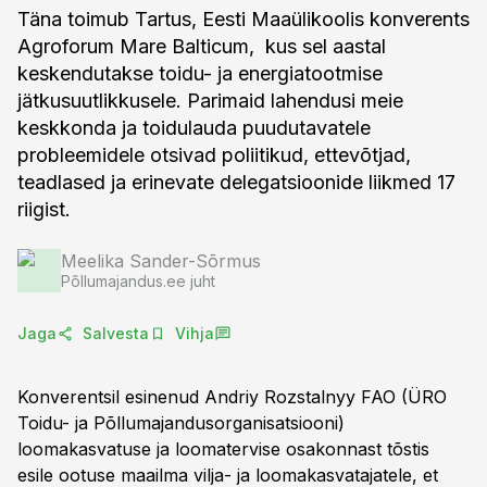
Täna toimub Tartus, Eesti Maaülikoolis konverents
Agroforum Mare Balticum, kus sel aastal
keskendutakse toidu- ja energiatootmise
jätkusuutlikkusele. Parimaid lahendusi meie
keskkonda ja toidulauda puudutavatele
probleemidele otsivad poliitikud, ettevõtjad,
teadlased ja erinevate delegatsioonide liikmed 17
riigist.
Meelika Sander-Sõrmus
Põllumajandus.ee juht
Jaga
Salvesta
Vihja
Konverentsil esinenud Andriy Rozstalnyy FAO (ÜRO
Toidu- ja Põllumajandusorganisatsiooni)
loomakasvatuse ja loomatervise osakonnast tõstis
esile ootuse maailma vilja- ja loomakasvatajatele, et