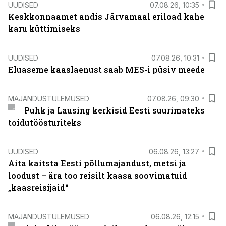
UUDISED
07.08.26, 10:35
Keskkonnaamet andis Järvamaal eriload kahe
karu küttimiseks
UUDISED
07.08.26, 10:31
Eluaseme kaaslaenust saab MES-i püsiv meede
MAJANDUSTULEMUSED
07.08.26, 09:30
Puhk ja Lausing kerkisid Eesti suurimateks
toidutöösturiteks
UUDISED
06.08.26, 13:27
Aita kaitsta Eesti põllumajandust, metsi ja
loodust – ära too reisilt kaasa soovimatuid
„kaasreisijaid“
MAJANDUSTULEMUSED
06.08.26, 12:15