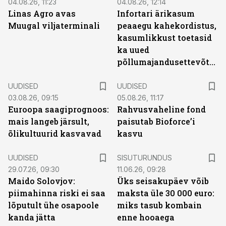
04.08.26, 11:23
04.08.26, 12:14
Linas Agro avas
Infortari ärikasum
Muugal viljaterminali
peaaegu kahekordistus,
kasumlikkust toetasid
ka uued
põllumajandusettevõtted
UUDISED
UUDISED
03.08.26, 09:15
05.08.26, 11:17
Euroopa saagiprognoos:
Rahvusvaheline fond
mais langeb järsult,
paisutab Bioforce’i
õlikultuurid kasvavad
kasvu
ST
UUDISED
SISUTURUNDUS
29.07.26, 09:30
11.06.26, 09:28
Maido Solovjov:
Üks seisakupäev võib
piimahinna riski ei saa
maksta üle 30 000 euro:
lõputult ühe osapoole
miks tasub kombain
kanda jätta
enne hooaega