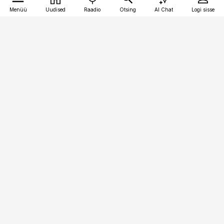
Menüü
Uudised
Raadio
Otsing
AI Chat
Logi sisse
Vana-Lõuna 39/1, 19094 Tallinn
(+372) 667 0111
pollumajandus@pollumajandus.ee
Telli
Reklaam
Firmast
Sisu kasutamisõigused
Ajakirjaniku
eetikakoodeks
Üldtingimused
Privaatsustingimused
Küpsiste poliitika
KKK
Eesti Meediaettevõtete
Eelistuste haldamine
Liit