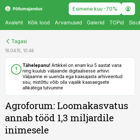
Esimene kuu -70%
Avaleht
Kõik lood
Arvamused
Galeriid
TOPid
Sisu
cebook
cebook
Tagasi
Twitter)
Twitter)
16.04.15, 10:48
kedIn
kedIn
Tähelepanu!
Artikkel on enam kui 5 aastat vana
ning kuulub väljaande digitaalsesse arhiivi.
ail
ail
Väljaanne ei uuenda ega kaasajasta arhiveeritud
sisu, mistõttu võib olla vajalik kaasaegsete
k
k
allikatega tutvumine
Agroforum: Loomakasvatus
annab tööd 1,3 miljardile
inimesele