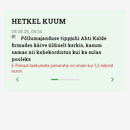
HETKEL KUUM
06.08.26, 09:34
03.08.
Põllumajanduse tippjuhi Ahti Kalde
Luge
firmades käive üldiselt kerkis, kasum
põll
samas nii kahekordistus kui ka sulas
pooleks
E-Piimast laekumata piimaraha on enam kui 1,2 miljonit
eurot