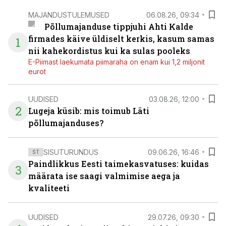
MAJANDUSTULEMUSED
06.08.26, 09:34
Põllumajanduse tippjuhi Ahti Kalde
firmades käive üldiselt kerkis, kasum samas
1
nii kahekordistus kui ka sulas pooleks
E-Piimast laekumata piimaraha on enam kui 1,2 miljonit
eurot
UUDISED
03.08.26, 12:00
2
Lugeja küsib: mis toimub Läti
põllumajanduses?
SISUTURUNDUS
09.06.26, 16:46
ST
Paindlikkus Eesti taimekasvatuses: kuidas
3
määrata ise saagi valmimise aega ja
kvaliteeti
UUDISED
29.07.26, 09:30