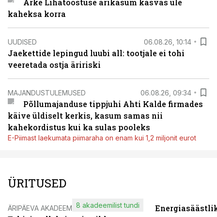
Arke Lihatööstuse ärikasum kasvas üle
kaheksa korra
UUDISED
06.08.26, 10:14
Jaekettide lepingud luubi all: tootjale ei tohi
veeretada ostja äririski
MAJANDUSTULEMUSED
06.08.26, 09:34
Põllumajanduse tippjuhi Ahti Kalde firmades
käive üldiselt kerkis, kasum samas nii
kahekordistus kui ka sulas pooleks
E-Piimast laekumata piimaraha on enam kui 1,2 miljonit eurot
ÜRITUSED
8 akadeemilist tundi
Energiasäästli
ÄRIPÄEVA AKADEEMIA