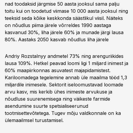
nad toodaksid järgmise 50 aasta jooksul sama palju
toitu kui on toodetud viimase 10 000 aasta jooksul ning
teeksid seda kõike keskkonda säästlikul viisil. Näiteks
on nõudlus piima järele võrreldes 1990 aastaga
kasvanud 30%, liha järele 60% ja munade järgi lausa
80%. Aastaks 2050 kasvab nõudlus liha järele
Andriy Rozstalnyy andmetel 73% ning arenguriikides
lausa 109%. Hetkel peavad loomi ligi 1 miljard inimest ja
60% maapiirkonnas asuvatest majapidamistest.
Kariloomadega tegelemine annab üle maailma tööd 1,3
miljardile inimesele. Sektorit iseloomustavad loomade
arvu kasv, mis kerkib ühes inimeste arvukuse ja
nõudluse suurenemisega ning väikeste farmide
asendumine suurte spetsialiseerunud
tootmisettevõtetega. Tugev mõju valdkonnale on ka
ülemaailmsel turustamisel.