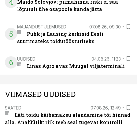
4
Maido Solovjov: piimahinna riski ei saa
lõputult ühe osapoole kanda jätta
MAJANDUSTULEMUSED
07.08.26, 09:30
5
Puhk ja Lausing kerkisid Eesti
suurimateks toidutöösturiteks
UUDISED
04.08.26, 11:23
6
Linas Agro avas Muugal viljaterminali
VIIMASED UUDISED
SAATED
07.08.26, 12:49
Läti toidu käibemaksu alandamine tõi hinnad
alla. Analüütik: riik teeb seal tugevat kontrolli