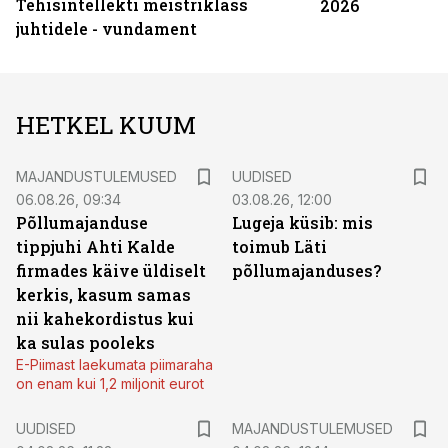
Tehisintellekti meistriklass
2026
juhtidele - vundament
HETKEL KUUM
MAJANDUSTULEMUSED
UUDISED
06.08.26, 09:34
03.08.26, 12:00
Põllumajanduse
Lugeja küsib: mis
tippjuhi Ahti Kalde
toimub Läti
firmades käive üldiselt
põllumajanduses?
kerkis, kasum samas
nii kahekordistus kui
ka sulas pooleks
E-Piimast laekumata piimaraha
on enam kui 1,2 miljonit eurot
UUDISED
MAJANDUSTULEMUSED