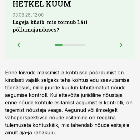
HETKEL KUUM
03.08.26, 12:00
29.07
Lugeja küsib: mis toimub Läti
Maid
põllumajanduses?
lõpu
Enne lõivude maksmist ja kohtusse pöördumist on
kindlasti vajalik selgeks teha kohtus edu saavutamise
tõenäosus, mille juurde kuulub lahutamatult nõude
aegumise kontroll. Kui ettevõtte juriidiline nõustaja
enne nõude kohtule esitamist aegumist ei kontrolli, on
tegemist nõustaja veaga. Aegunud või ilmselgelt
väheperspektiivse nõude esitamine on reeglina
tulemuseta kohtuskäik, mis tähendab nõude esitajale
ainult aja-ja rahakulu.