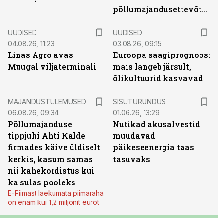
põllumajandusettevõtted
UUDISED
UUDISED
04.08.26, 11:23
03.08.26, 09:15
Linas Agro avas
Euroopa saagiprognoos:
Muugal viljaterminali
mais langeb järsult,
õlikultuurid kasvavad
ST
MAJANDUSTULEMUSED
SISUTURUNDUS
06.08.26, 09:34
01.06.26, 13:29
Põllumajanduse
Nutikad akusalvestid
tippjuhi Ahti Kalde
muudavad
firmades käive üldiselt
päikeseenergia taas
kerkis, kasum samas
tasuvaks
nii kahekordistus kui
ka sulas pooleks
E-Piimast laekumata piimaraha
on enam kui 1,2 miljonit eurot