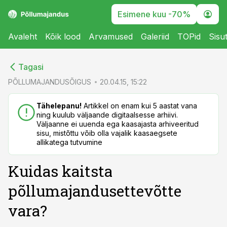
Esimene kuu -70%
Avaleht
Kõik lood
Arvamused
Galeriid
TOPid
Sisu
cebook
cebook
Tagasi
Twitter)
Twitter)
PÕLLUMAJANDUSÕIGUS
20.04.15, 15:22
kedIn
kedIn
Tähelepanu!
Artikkel on enam kui 5 aastat vana
ning kuulub väljaande digitaalsesse arhiivi.
ail
ail
Väljaanne ei uuenda ega kaasajasta arhiveeritud
sisu, mistõttu võib olla vajalik kaasaegsete
k
k
allikatega tutvumine
Kuidas kaitsta
põllumajandusettevõtte
vara?