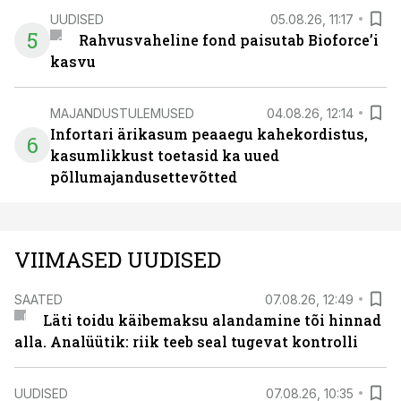
UUDISED
05.08.26, 11:17
5
Rahvusvaheline fond paisutab Bioforce’i
kasvu
MAJANDUSTULEMUSED
04.08.26, 12:14
Infortari ärikasum peaaegu kahekordistus,
6
kasumlikkust toetasid ka uued
põllumajandusettevõtted
VIIMASED UUDISED
SAATED
07.08.26, 12:49
Läti toidu käibemaksu alandamine tõi hinnad
alla. Analüütik: riik teeb seal tugevat kontrolli
UUDISED
07.08.26, 10:35