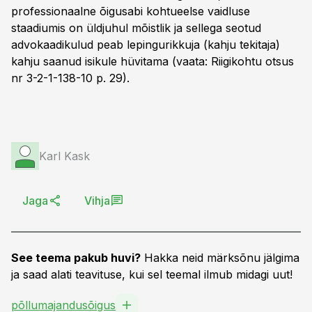
professionaalne õigusabi kohtueelse vaidluse
staadiumis on üldjuhul mõistlik ja sellega seotud
advokaadikulud peab lepingurikkuja (kahju tekitaja)
kahju saanud isikule hüvitama (vaata: Riigikohtu otsus
nr 3-2-1-138-10 p. 29).
Karl Kask
Jaga
Vihja
See teema pakub huvi?
Hakka neid märksõnu jälgima
ja saad alati teavituse, kui sel teemal ilmub midagi uut!
põllumajandusõigus