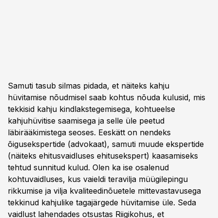
Samuti tasub silmas pidada, et näiteks kahju
hüvitamise nõudmisel saab kohtus nõuda kulusid, mis
tekkisid kahju kindlakstegemisega, kohtueelse
kahjuhüvitise saamisega ja selle üle peetud
läbirääkimistega seoses. Eeskätt on nendeks
õigusekspertide (advokaat), samuti muude ekspertide
(näiteks ehitusvaidluses ehitusekspert) kaasamiseks
tehtud sunnitud kulud. Olen ka ise osalenud
kohtuvaidluses, kus vaieldi teravilja müügilepingu
rikkumise ja vilja kvaliteedinõuetele mittevastavusega
tekkinud kahjulike tagajärgede hüvitamise üle. Seda
vaidlust lahendades otsustas Riigikohus, et