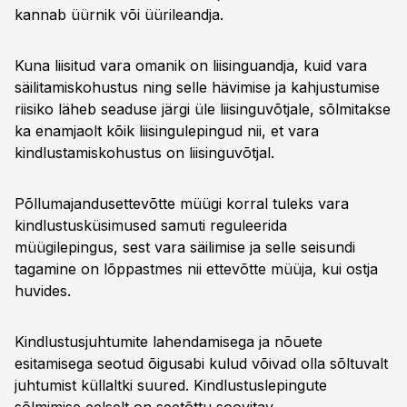
kannab üürnik või üürileandja.
Kuna liisitud vara omanik on liisinguandja, kuid vara
säilitamiskohustus ning selle hävimise ja kahjustumise
riisiko läheb seaduse järgi üle liisinguvõtjale, sõlmitakse
ka enamjaolt kõik liisingulepingud nii, et vara
kindlustamiskohustus on liisinguvõtjal.
Põllumajandusettevõtte müügi korral tuleks vara
kindlustusküsimused samuti reguleerida
müügilepingus, sest vara säilimise ja selle seisundi
tagamine on lõppastmes nii ettevõtte müüja, kui ostja
huvides.
Kindlustusjuhtumite lahendamisega ja nõuete
esitamisega seotud õigusabi kulud võivad olla sõltuvalt
juhtumist küllaltki suured. Kindlustuslepingute