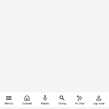
Menüü
Uudised
Raadio
Otsing
AI Chat
Logi sisse