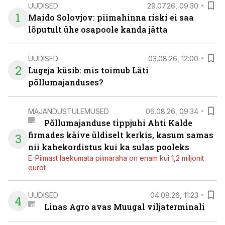
UUDISED
29.07.26, 09:30
1
Maido Solovjov: piimahinna riski ei saa
lõputult ühe osapoole kanda jätta
UUDISED
03.08.26, 12:00
2
Lugeja küsib: mis toimub Läti
põllumajanduses?
MAJANDUSTULEMUSED
06.08.26, 09:34
Põllumajanduse tippjuhi Ahti Kalde
firmades käive üldiselt kerkis, kasum samas
3
nii kahekordistus kui ka sulas pooleks
E-Piimast laekumata piimaraha on enam kui 1,2 miljonit
eurot
UUDISED
04.08.26, 11:23
4
Linas Agro avas Muugal viljaterminali