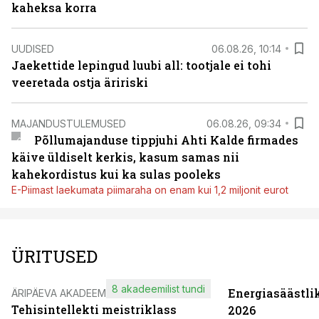
kaheksa korra
UUDISED
06.08.26, 10:14
Jaekettide lepingud luubi all: tootjale ei tohi
veeretada ostja äririski
MAJANDUSTULEMUSED
06.08.26, 09:34
Põllumajanduse tippjuhi Ahti Kalde firmades
käive üldiselt kerkis, kasum samas nii
kahekordistus kui ka sulas pooleks
E-Piimast laekumata piimaraha on enam kui 1,2 miljonit eurot
ÜRITUSED
8 akadeemilist tundi
Energiasäästli
ÄRIPÄEVA AKADEEMIA
Tehisintellekti meistriklass
2026