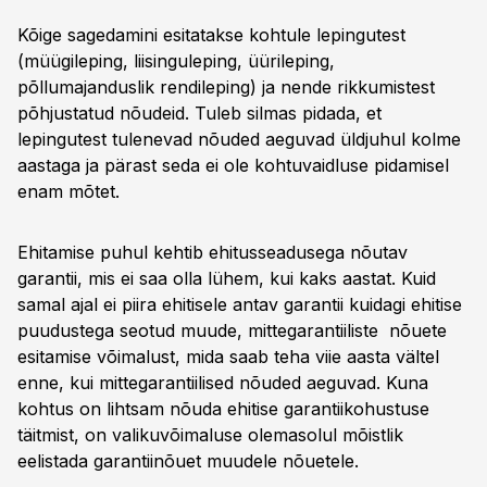
Kõige sagedamini esitatakse kohtule lepingutest
(müügileping, liisinguleping, üürileping,
põllumajanduslik rendileping) ja nende rikkumistest
põhjustatud nõudeid. Tuleb silmas pidada, et
lepingutest tulenevad nõuded aeguvad üldjuhul kolme
aastaga ja pärast seda ei ole kohtuvaidluse pidamisel
enam mõtet.
Ehitamise puhul kehtib ehitusseadusega nõutav
garantii, mis ei saa olla lühem, kui kaks aastat. Kuid
samal ajal ei piira ehitisele antav garantii kuidagi ehitise
puudustega seotud muude, mittegarantiiliste nõuete
esitamise võimalust, mida saab teha viie aasta vältel
enne, kui mittegarantiilised nõuded aeguvad. Kuna
kohtus on lihtsam nõuda ehitise garantiikohustuse
täitmist, on valikuvõimaluse olemasolul mõistlik
eelistada garantiinõuet muudele nõuetele.