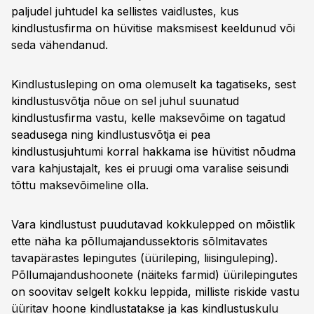
paljudel juhtudel ka sellistes vaidlustes, kus
kindlustusfirma on hüvitise maksmisest keeldunud või
seda vähendanud.
Kindlustusleping on oma olemuselt ka tagatiseks, sest
kindlustusvõtja nõue on sel juhul suunatud
kindlustusfirma vastu, kelle maksevõime on tagatud
seadusega ning kindlustusvõtja ei pea
kindlustusjuhtumi korral hakkama ise hüvitist nõudma
vara kahjustajalt, kes ei pruugi oma varalise seisundi
tõttu maksevõimeline olla.
Vara kindlustust puudutavad kokkulepped on mõistlik
ette näha ka põllumajandussektoris sõlmitavates
tavapärastes lepingutes (üürileping, liisinguleping).
Põllumajandushoonete (näiteks farmid) üürilepingutes
on soovitav selgelt kokku leppida, milliste riskide vastu
üüritav hoone kindlustatakse ja kas kindlustuskulu