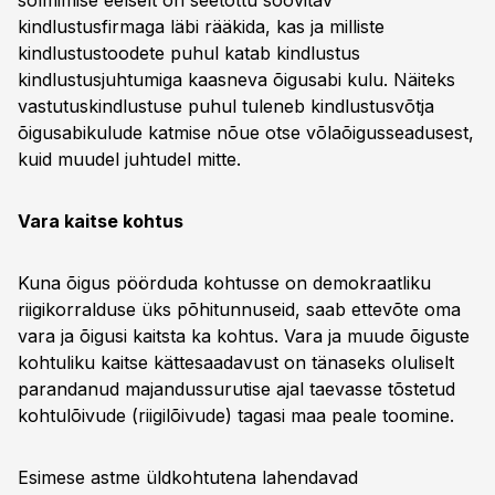
sõlmimise eelselt on seetõttu soovitav
kindlustusfirmaga läbi rääkida, kas ja milliste
kindlustustoodete puhul katab kindlustus
kindlustusjuhtumiga kaasneva õigusabi kulu. Näiteks
vastutuskindlustuse puhul tuleneb kindlustusvõtja
õigusabikulude katmise nõue otse võlaõigusseadusest,
kuid muudel juhtudel mitte.
Vara kaitse kohtus
Kuna õigus pöörduda kohtusse on demokraatliku
riigikorralduse üks põhitunnuseid, saab ettevõte oma
vara ja õigusi kaitsta ka kohtus. Vara ja muude õiguste
kohtuliku kaitse kättesaadavust on tänaseks oluliselt
parandanud majandussurutise ajal taevasse tõstetud
kohtulõivude (riigilõivude) tagasi maa peale toomine.
Esimese astme üldkohtutena lahendavad