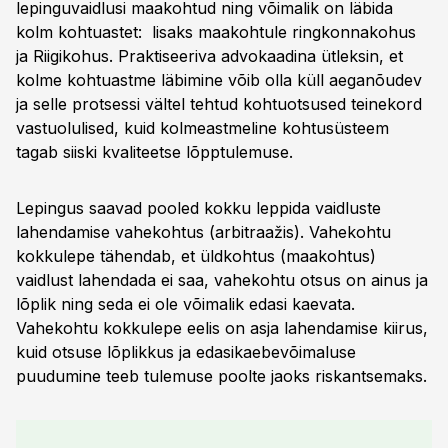
lepinguvaidlusi maakohtud ning võimalik on läbida
kolm kohtuastet: lisaks maakohtule ringkonnakohus
ja Riigikohus. Praktiseeriva advokaadina ütleksin, et
kolme kohtuastme läbimine võib olla küll aeganõudev
ja selle protsessi vältel tehtud kohtuotsused teinekord
vastuolulised, kuid kolmeastmeline kohtusüsteem
tagab siiski kvaliteetse lõpptulemuse.
Lepingus saavad pooled kokku leppida vaidluste
lahendamise vahekohtus (arbitraažis). Vahekohtu
kokkulepe tähendab, et üldkohtus (maakohtus)
vaidlust lahendada ei saa, vahekohtu otsus on ainus ja
lõplik ning seda ei ole võimalik edasi kaevata.
Vahekohtu kokkulepe eelis on asja lahendamise kiirus,
kuid otsuse lõplikkus ja edasikaebevõimaluse
puudumine teeb tulemuse poolte jaoks riskantsemaks.