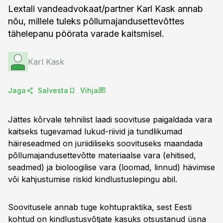
Lextali vandeadvokaat/partner Karl Kask annab
nõu, millele tuleks põllumajandusettevõttes
tähelepanu pöörata varade kaitsmisel.
Karl Kask
Jaga
Salvesta
Vihja
Jättes kõrvale tehnilist laadi soovituse paigaldada vara
kaitseks tugevamad lukud-riivid ja tundlikumad
häireseadmed on juriidiliseks soovituseks maandada
põllumajandusettevõtte materiaalse vara (ehitised,
seadmed) ja bioloogilise vara (loomad, linnud) hävimise
või kahjustumise riskid kindlustuslepingu abil.
Soovitusele annab tuge kohtupraktika, sest Eesti
kohtud on kindlustusvõtjate kasuks otsustanud üsna