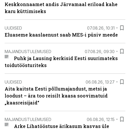
Keskkonnaamet andis Järvamaal eriload kahe
karu küttimiseks
UUDISED
07.08.26, 10:31
Eluaseme kaaslaenust saab MES-i püsiv meede
MAJANDUSTULEMUSED
07.08.26, 09:30
Puhk ja Lausing kerkisid Eesti suurimateks
toidutöösturiteks
UUDISED
06.08.26, 13:27
Aita kaitsta Eesti põllumajandust, metsi ja
loodust – ära too reisilt kaasa soovimatuid
„kaasreisijaid“
MAJANDUSTULEMUSED
06.08.26, 12:15
Arke Lihatööstuse ärikasum kasvas üle