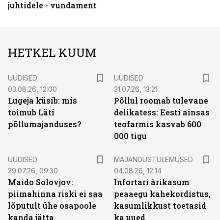
juhtidele - vundament
HETKEL KUUM
UUDISED
UUDISED
03.08.26, 12:00
31.07.26, 13:21
Lugeja küsib: mis
Põllul roomab tulevane
toimub Läti
delikatess: Eesti ainsas
põllumajanduses?
teofarmis kasvab 600
000 tigu
UUDISED
MAJANDUSTULEMUSED
29.07.26, 09:30
04.08.26, 12:14
Maido Solovjov:
Infortari ärikasum
piimahinna riski ei saa
peaaegu kahekordistus,
lõputult ühe osapoole
kasumlikkust toetasid
kanda jätta
ka uued