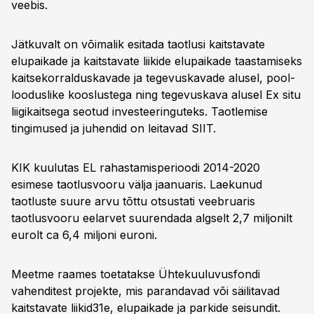
veebis.
Jätkuvalt on võimalik esitada taotlusi kaitstavate
elupaikade ja kaitstavate liikide elupaikade taastamiseks
kaitsekorralduskavade ja tegevuskavade alusel, pool-
looduslike kooslustega ning tegevuskava alusel Ex situ
liigikaitsega seotud investeeringuteks. Taotlemise
tingimused ja juhendid on leitavad SIIT.
KIK kuulutas EL rahastamisperioodi 2014-2020
esimese taotlusvooru välja jaanuaris. Laekunud
taotluste suure arvu tõttu otsustati veebruaris
taotlusvooru eelarvet suurendada algselt 2,7 miljonilt
eurolt ca 6,4 miljoni euroni.
Meetme raames toetatakse Ühtekuuluvusfondi
vahenditest projekte, mis parandavad või säilitavad
kaitstavate liikid31e, elupaikade ja parkide seisundit.