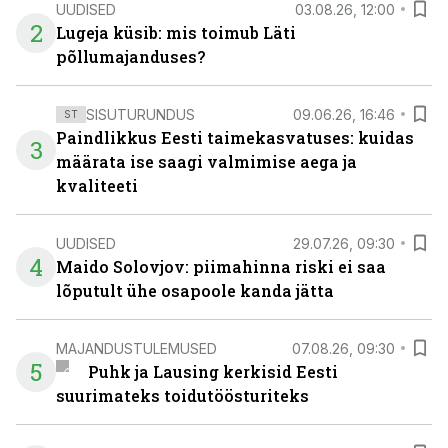
UUDISED
03.08.26, 12:00
2
Lugeja küsib: mis toimub Läti
põllumajanduses?
SISUTURUNDUS
09.06.26, 16:46
ST
Paindlikkus Eesti taimekasvatuses: kuidas
3
määrata ise saagi valmimise aega ja
kvaliteeti
UUDISED
29.07.26, 09:30
4
Maido Solovjov: piimahinna riski ei saa
lõputult ühe osapoole kanda jätta
MAJANDUSTULEMUSED
07.08.26, 09:30
5
Puhk ja Lausing kerkisid Eesti
suurimateks toidutöösturiteks