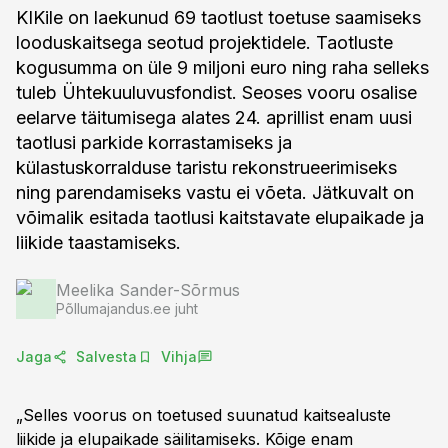
KIKile on laekunud 69 taotlust toetuse saamiseks
looduskaitsega seotud projektidele. Taotluste
kogusumma on üle 9 miljoni euro ning raha selleks
tuleb Ühtekuuluvusfondist. Seoses vooru osalise
eelarve täitumisega alates 24. aprillist enam uusi
taotlusi parkide korrastamiseks ja
külastuskorralduse taristu rekonstrueerimiseks
ning parendamiseks vastu ei võeta. Jätkuvalt on
võimalik esitada taotlusi kaitstavate elupaikade ja
liikide taastamiseks.
Meelika Sander-Sõrmus
Põllumajandus.ee juht
Jaga
Salvesta
Vihja
„Selles voorus on toetused suunatud kaitsealuste
liikide ja elupaikade säilitamiseks. Kõige enam