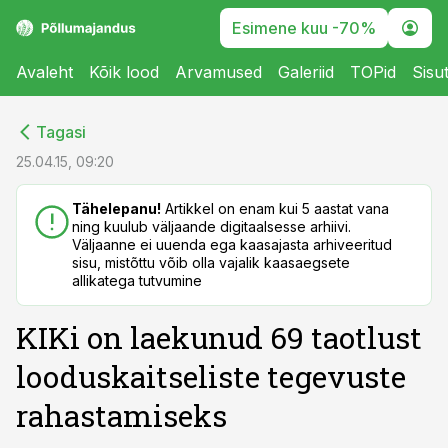
Esimene kuu -70%
Avaleht
Kõik lood
Arvamused
Galeriid
TOPid
Sisu
cebook
cebook
Tagasi
Twitter)
Twitter)
25.04.15, 09:20
kedIn
kedIn
Tähelepanu!
Artikkel on enam kui 5 aastat vana
ning kuulub väljaande digitaalsesse arhiivi.
ail
ail
Väljaanne ei uuenda ega kaasajasta arhiveeritud
sisu, mistõttu võib olla vajalik kaasaegsete
k
k
allikatega tutvumine
KIKi on laekunud 69 taotlust
looduskaitseliste tegevuste
rahastamiseks