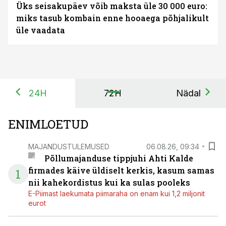
Üks seisakupäev võib maksta üle 30 000 euro:
miks tasub kombain enne hooaega põhjalikult
üle vaadata
24H
72H
Nädal
ENIMLOETUD
MAJANDUSTULEMUSED
06.08.26, 09:34
Põllumajanduse tippjuhi Ahti Kalde
firmades käive üldiselt kerkis, kasum samas
1
nii kahekordistus kui ka sulas pooleks
E-Piimast laekumata piimaraha on enam kui 1,2 miljonit
eurot