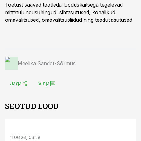
Toetust saavad taotleda looduskaitsega tegelevad
mittetulundusühingud, sihtasutused, kohalikud
omavalitsused, omavalitsusliidud ning teadusasutused.
Meelika Sander-Sõrmus
Jaga
Vihja
SEOTUD LOOD
ST
11.06.26, 09:28