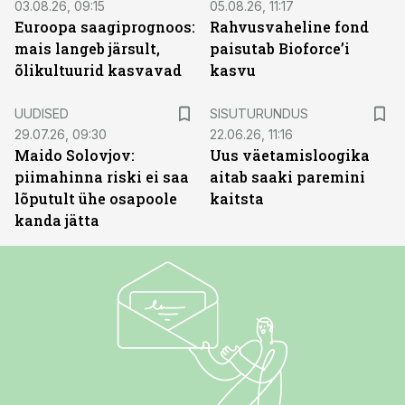
03.08.26, 09:15
05.08.26, 11:17
Euroopa saagiprognoos:
Rahvusvaheline fond
mais langeb järsult,
paisutab Bioforce’i
õlikultuurid kasvavad
kasvu
ST
UUDISED
SISUTURUNDUS
29.07.26, 09:30
22.06.26, 11:16
Maido Solovjov:
Uus väetamisloogika
piimahinna riski ei saa
aitab saaki paremini
lõputult ühe osapoole
kaitsta
kanda jätta