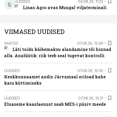
UUDISED
04.08.26, 11:23
6
Linas Agro avas Muugal viljaterminali
VIIMASED UUDISED
SAATED
07.08.26, 12:49
Läti toidu käibemaksu alandamine tõi hinnad
alla. Analüütik: riik teeb seal tugevat kontrolli
UUDISED
07.08.26, 10:35
Keskkonnaamet andis Järvamaal eriload kahe
karu küttimiseks
UUDISED
07.08.26, 10:31
Eluaseme kaaslaenust saab MES-i püsiv meede