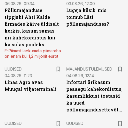
06.08.26, 09:34
03.08.26, 12:00
Põllumajanduse
Lugeja küsib: mis
tippjuhi Ahti Kalde
toimub Läti
firmades käive üldiselt
põllumajanduses?
kerkis, kasum samas
nii kahekordistus kui
ka sulas pooleks
E-Piimast laekumata piimaraha
on enam kui 1,2 miljonit eurot
UUDISED
MAJANDUSTULEMUSED
04.08.26, 11:23
04.08.26, 12:14
Linas Agro avas
Infortari ärikasum
Muugal viljaterminali
peaaegu kahekordistus,
kasumlikkust toetasid
ka uued
põllumajandusettevõtted
UUDISED
UUDISED