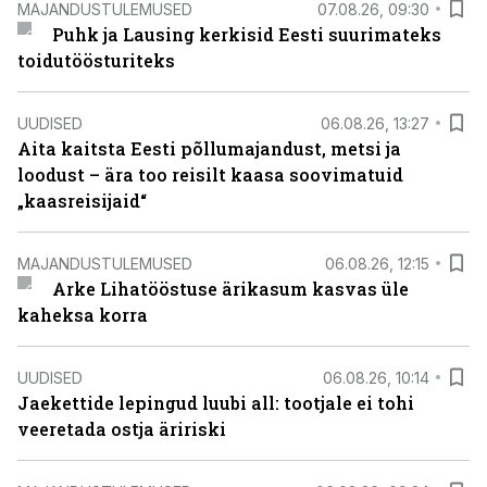
MAJANDUSTULEMUSED
07.08.26, 09:30
Puhk ja Lausing kerkisid Eesti suurimateks
toidutöösturiteks
UUDISED
06.08.26, 13:27
Aita kaitsta Eesti põllumajandust, metsi ja
loodust – ära too reisilt kaasa soovimatuid
„kaasreisijaid“
MAJANDUSTULEMUSED
06.08.26, 12:15
Arke Lihatööstuse ärikasum kasvas üle
kaheksa korra
UUDISED
06.08.26, 10:14
Jaekettide lepingud luubi all: tootjale ei tohi
veeretada ostja äririski