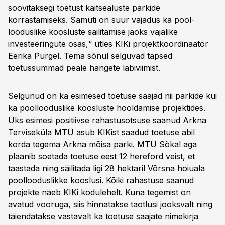
soovitaksegi toetust kaitsealuste parkide
korrastamiseks. Samuti on suur vajadus ka pool-
looduslike koosluste säilitamise jaoks vajalike
investeeringute osas,“ ütles KIKi projektkoordinaator
Eerika Purgel. Tema sõnul selguvad täpsed
toetussummad peale hangete läbiviimist.
Selgunud on ka esimesed toetuse saajad nii parkide kui
ka poollooduslike koosluste hooldamise projektides.
Üks esimesi positiivse rahastusotsuse saanud Arkna
Terviseküla MTÜ asub KIKist saadud toetuse abil
korda tegema Arkna mõisa parki. MTÜ Sökal aga
plaanib soetada toetuse eest 12 hereford veist, et
taastada ning säilitada ligi 28 hektaril Võrsna hoiuala
poollooduslikke kooslusi. Kõiki rahastuse saanud
projekte näeb KIKi kodulehelt. Kuna tegemist on
avatud vooruga, siis hinnatakse taotlusi jooksvalt ning
täiendatakse vastavalt ka toetuse saajate nimekirja