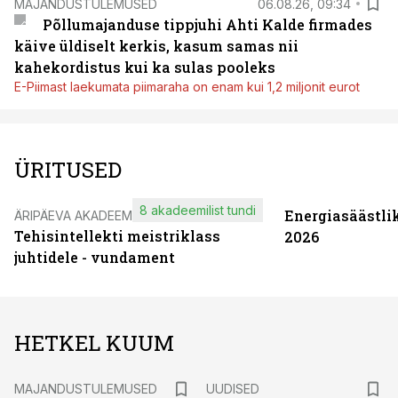
MAJANDUSTULEMUSED
06.08.26, 09:34
Põllumajanduse tippjuhi Ahti Kalde firmades
käive üldiselt kerkis, kasum samas nii
kahekordistus kui ka sulas pooleks
E-Piimast laekumata piimaraha on enam kui 1,2 miljonit eurot
ÜRITUSED
8 akadeemilist tundi
Energiasäästli
ÄRIPÄEVA AKADEEMIA
Tehisintellekti meistriklass
2026
juhtidele - vundament
HETKEL KUUM
MAJANDUSTULEMUSED
UUDISED