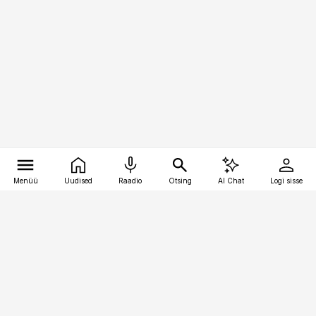
Menüü
Uudised
Raadio
Otsing
AI Chat
Logi sisse
Vana-Lõuna 39/1, 19094 Tallinn
(+372) 667 0111
pollumajandus@pollumajandus.ee