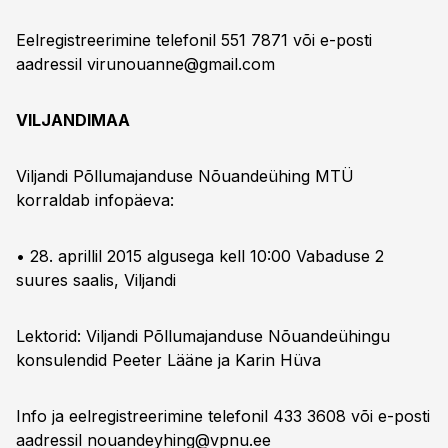
Eelregistreerimine telefonil 551 7871 või e-posti
aadressil
virunouanne@gmail.com
VILJANDIMAA
Viljandi Põllumajanduse Nõuandeühing MTÜ
korraldab infopäeva:
• 28. aprillil 2015 algusega kell 10:00 Vabaduse 2
suures saalis, Viljandi
Lektorid: Viljandi Põllumajanduse Nõuandeühingu
konsulendid Peeter Lääne ja Karin Hüva
Info ja eelregistreerimine telefonil 433 3608 või e-posti
aadressil
nouandeyhing@vpnu.ee