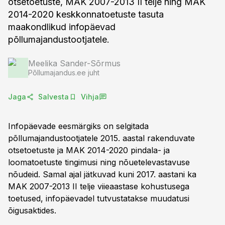
otsetoetuste, MAK 2007-2013 II telje ning MAK
2014-2020 keskkonnatoetuste tasuta
maakondlikud infopäevad
põllumajandustootjatele.
Meelika Sander-Sõrmus
Põllumajandus.ee juht
Jaga
Salvesta
Vihja
Infopäevade eesmärgiks on selgitada
põllumajandustootjatele 2015. aastal rakenduvate
otsetoetuste ja MAK 2014-2020 pindala- ja
loomatoetuste tingimusi ning nõuetelevastavuse
nõudeid. Samal ajal jätkuvad kuni 2017. aastani ka
MAK 2007-2013 II telje viieaastase kohustusega
toetused, infopäevadel tutvustatakse muudatusi
õigusaktides.