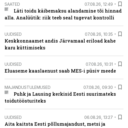
SAATED
07.08.26, 12:49
Läti toidu käibemaksu alandamine tõi hinnad
alla. Analüütik: riik teeb seal tugevat kontrolli
UUDISED
07.08.26, 10:35
Keskkonnaamet andis Järvamaal eriload kahe
karu küttimiseks
UUDISED
07.08.26, 10:31
Eluaseme kaaslaenust saab MES-i püsiv meede
MAJANDUSTULEMUSED
07.08.26, 09:30
Puhk ja Lausing kerkisid Eesti suurimateks
toidutöösturiteks
UUDISED
06.08.26, 13:27
Aita kaitsta Eesti põllumajandust, metsi ja