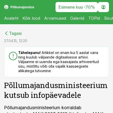
Esimene kuu -70%
Avaleht
Kõik lood
Arvamused
Galeriid
TOPid
Sisu
cebook
cebook
Tagasi
Twitter)
Twitter)
27.04.15, 12:20
kedIn
kedIn
Tähelepanu!
Artikkel on enam kui 5 aastat vana
ning kuulub väljaande digitaalsesse arhiivi.
ail
ail
Väljaanne ei uuenda ega kaasajasta arhiveeritud
sisu, mistõttu võib olla vajalik kaasaegsete
k
k
allikatega tutvumine
Põllumajandusministeerium
kutsub infopäevadele
Põllumajandusministeerium korraldab