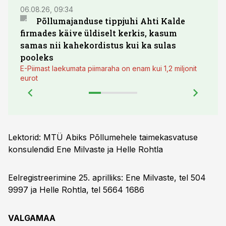
06.08.26, 09:34
03.08.
Põllumajanduse tippjuhi Ahti Kalde
Luge
firmades käive üldiselt kerkis, kasum
põll
samas nii kahekordistus kui ka sulas
pooleks
E-Piimast laekumata piimaraha on enam kui 1,2 miljonit
eurot
Lektorid: MTÜ Abiks Põllumehele taimekasvatuse
konsulendid Ene Milvaste ja Helle Rohtla
Eelregistreerimine 25. aprilliks: Ene Milvaste, tel 504
9997 ja Helle Rohtla, tel 5664 1686
VALGAMAA