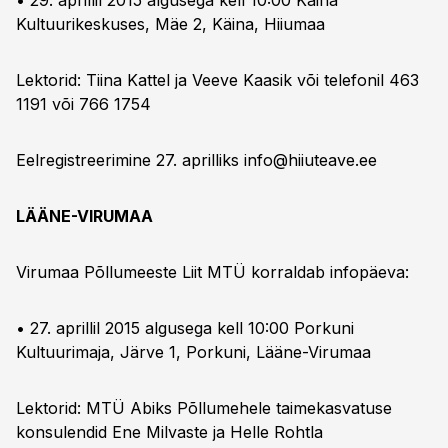
• 29. aprillil 2015 algusega kell 10:00 Käina
Kultuurikeskuses, Mäe 2, Käina, Hiiumaa
Lektorid: Tiina Kattel ja Veeve Kaasik või telefonil 463
1191 või 766 1754
Eelregistreerimine 27. aprilliks
info@hiiuteave.ee
LÄÄNE-VIRUMAA
Virumaa Põllumeeste Liit MTÜ korraldab infopäeva:
• 27. aprillil 2015 algusega kell 10:00 Porkuni
Kultuurimaja, Järve 1, Porkuni, Lääne-Virumaa
Lektorid: MTÜ Abiks Põllumehele taimekasvatuse
konsulendid Ene Milvaste ja Helle Rohtla