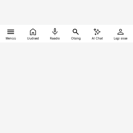
Menüü
Uudised
Raadio
Otsing
AI Chat
Logi sisse
Vana-Lõuna 39/1, 19094 Tallinn
(+372) 667 0111
pollumajandus@pollumajandus.ee
Telli
Reklaam
Firmast
Sisu kasutamisõigused
Ajakirjaniku
eetikakoodeks