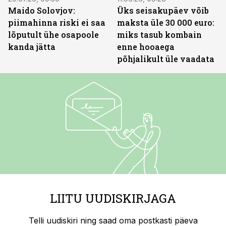
Maido Solovjov:
Üks seisakupäev võib
piimahinna riski ei saa
maksta üle 30 000 euro:
lõputult ühe osapoole
miks tasub kombain
kanda jätta
enne hooaega
põhjalikult üle vaadata
LIITU UUDISKIRJAGA
Telli uudiskiri ning saad oma postkasti päeva