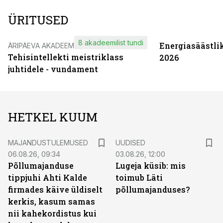
ÜRITUSED
8 akadeemilist tundi
Energiasäästli
ÄRIPÄEVA AKADEEMIA
Tehisintellekti meistriklass
2026
juhtidele - vundament
HETKEL KUUM
MAJANDUSTULEMUSED
UUDISED
06.08.26, 09:34
03.08.26, 12:00
Põllumajanduse
Lugeja küsib: mis
tippjuhi Ahti Kalde
toimub Läti
firmades käive üldiselt
põllumajanduses?
kerkis, kasum samas
nii kahekordistus kui