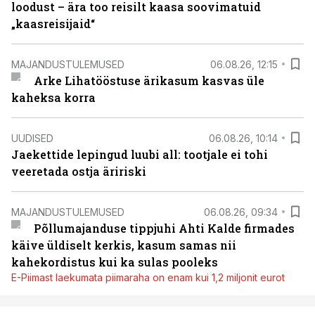
loodust – ära too reisilt kaasa soovimatuid
„kaasreisijaid“
MAJANDUSTULEMUSED
06.08.26, 12:15
Arke Lihatööstuse ärikasum kasvas üle
kaheksa korra
UUDISED
06.08.26, 10:14
Jaekettide lepingud luubi all: tootjale ei tohi
veeretada ostja äririski
MAJANDUSTULEMUSED
06.08.26, 09:34
Põllumajanduse tippjuhi Ahti Kalde firmades
käive üldiselt kerkis, kasum samas nii
kahekordistus kui ka sulas pooleks
E-Piimast laekumata piimaraha on enam kui 1,2 miljonit eurot