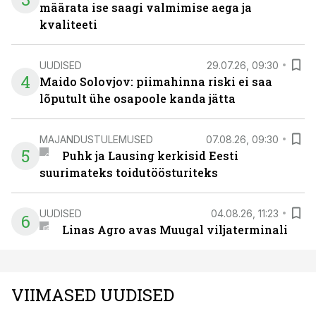
määrata ise saagi valmimise aega ja
kvaliteeti
UUDISED
29.07.26, 09:30
4
Maido Solovjov: piimahinna riski ei saa
lõputult ühe osapoole kanda jätta
MAJANDUSTULEMUSED
07.08.26, 09:30
5
Puhk ja Lausing kerkisid Eesti
suurimateks toidutöösturiteks
UUDISED
04.08.26, 11:23
6
Linas Agro avas Muugal viljaterminali
VIIMASED UUDISED