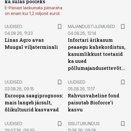
ka sulas pooleks
E-Piimast laekumata piimaraha
on enam kui 1,2 miljonit eurot
UUDISED
MAJANDUSTULEMUSED
04.08.26, 11:23
04.08.26, 12:14
Linas Agro avas
Infortari ärikasum
Muugal viljaterminali
peaaegu kahekordistus,
kasumlikkust toetasid
ka uued
põllumajandusettevõtted
UUDISED
UUDISED
03.08.26, 09:15
05.08.26, 11:17
Euroopa saagiprognoos:
Rahvusvaheline fond
mais langeb järsult,
paisutab Bioforce’i
õlikultuurid kasvavad
kasvu
ST
UUDISED
SISUTURUNDUS
29.07.26, 09:30
11.06.26, 09:28