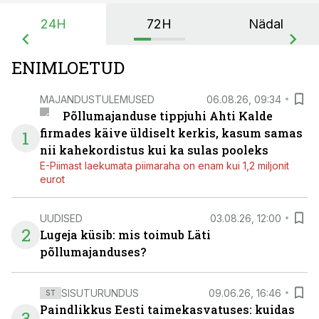
24H
72H
Nädal
ENIMLOETUD
MAJANDUSTULEMUSED
06.08.26, 09:34
Põllumajanduse tippjuhi Ahti Kalde
firmades käive üldiselt kerkis, kasum samas
1
nii kahekordistus kui ka sulas pooleks
E-Piimast laekumata piimaraha on enam kui 1,2 miljonit
eurot
UUDISED
03.08.26, 12:00
2
Lugeja küsib: mis toimub Läti
põllumajanduses?
SISUTURUNDUS
09.06.26, 16:46
ST
Paindlikkus Eesti taimekasvatuses: kuidas
3