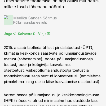
Otsetoetuste taotlemisel on aga olulisi muudatusi,
millele tasub tähepanu pöörata.
Meelika Sander-Sõrmus
Põllumajandus.ee juht
Jaga
Salvesta
Vihja
2015. a saab taotleda ühtset pindalatoetust (ÜPT),
kliimat ja keskkonda säästvate põllumajandustavade
toetust (rohestamine), noore põllumajandustootja
toetust, puu- ja köögivilja kasvatamise
otsetoetust, väikepõllumajandustootja toetust ja
tootmiskohustusega seotud loomatoetusi (ammlehma,
piimalehma ning ute ja kitse kasvatamise otsetoetust).
Varem heade põllumajandus- ja keskkonnatingimuste
(HPK) nõudeks olnud minimaalne hooldustööde tase