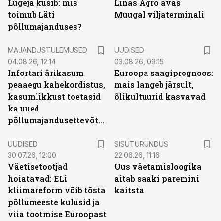
Lugeja küsib: mis
Linas Agro avas
toimub Läti
Muugal viljaterminali
põllumajanduses?
MAJANDUSTULEMUSED
UUDISED
04.08.26, 12:14
03.08.26, 09:15
Infortari ärikasum
Euroopa saagiprognoos:
peaaegu kahekordistus,
mais langeb järsult,
kasumlikkust toetasid
õlikultuurid kasvavad
ka uued
põllumajandusettevõtted
ST
UUDISED
SISUTURUNDUS
30.07.26, 12:00
22.06.26, 11:16
Väetisetootjad
Uus väetamisloogika
hoiatavad: ELi
aitab saaki paremini
kliimareform võib tõsta
kaitsta
põllumeeste kulusid ja
viia tootmise Euroopast