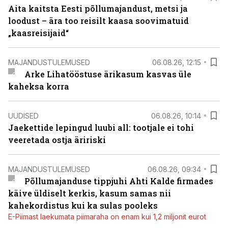
Aita kaitsta Eesti põllumajandust, metsi ja
loodust – ära too reisilt kaasa soovimatuid
„kaasreisijaid“
MAJANDUSTULEMUSED
06.08.26, 12:15
Arke Lihatööstuse ärikasum kasvas üle
kaheksa korra
UUDISED
06.08.26, 10:14
Jaekettide lepingud luubi all: tootjale ei tohi
veeretada ostja äririski
MAJANDUSTULEMUSED
06.08.26, 09:34
Põllumajanduse tippjuhi Ahti Kalde firmades
käive üldiselt kerkis, kasum samas nii
kahekordistus kui ka sulas pooleks
E-Piimast laekumata piimaraha on enam kui 1,2 miljonit eurot