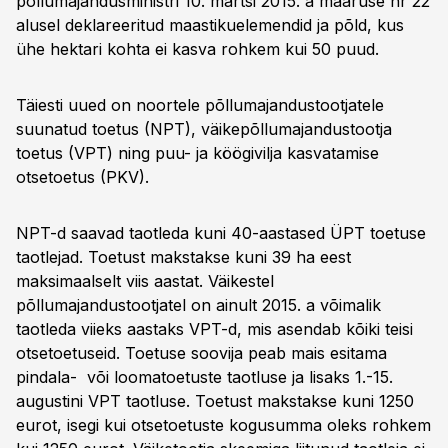
põllumajandusministri 10. märtsi 2015. a määruse nr 22
alusel deklareeritud maastikuelemendid ja põld, kus
ühe hektari kohta ei kasva rohkem kui 50 puud.
Täiesti uued on noortele põllumajandustootjatele
suunatud toetus (NPT), väikepõllumajandustootja
toetus (VPT) ning puu- ja köögivilja kasvatamise
otsetoetus (PKV).
NPT-d saavad taotleda kuni 40-aastased ÜPT toetuse
taotlejad. Toetust makstakse kuni 39 ha eest
maksimaalselt viis aastat. Väikestel
põllumajandustootjatel on ainult 2015. a võimalik
taotleda viieks aastaks VPT-d, mis asendab kõiki teisi
otsetoetuseid. Toetuse soovija peab mais esitama
pindala- või loomatoetuste taotluse ja lisaks 1.-15.
augustini VPT taotluse. Toetust makstakse kuni 1250
eurot, isegi kui otsetoetuste kogusumma oleks rohkem