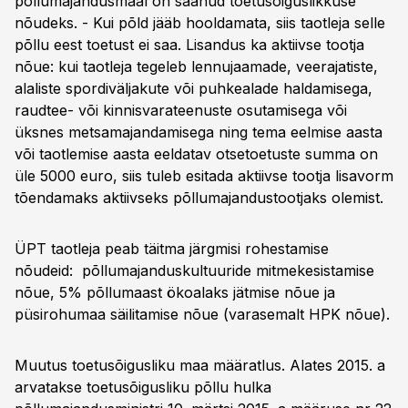
põllumajandusmaal on saanud toetusõiguslikkuse
nõudeks. - Kui põld jääb hooldamata, siis taotleja selle
põllu eest toetust ei saa. Lisandus ka aktiivse tootja
nõue: kui taotleja tegeleb lennujaamade, veerajatiste,
alaliste spordiväljakute või puhkealade haldamisega,
raudtee- või kinnisvarateenuste osutamisega või
üksnes metsamajandamisega ning tema eelmise aasta
või taotlemise aasta eeldatav otsetoetuste summa on
üle 5000 euro, siis tuleb esitada aktiivse tootja lisavorm
tõendamaks aktiivseks põllumajandustootjaks olemist.
ÜPT taotleja peab täitma järgmisi rohestamise
nõudeid: põllumajanduskultuuride mitmekesistamise
nõue, 5% põllumaast ökoalaks jätmise nõue ja
püsirohumaa säilitamise nõue (varasemalt HPK nõue).
Muutus toetusõigusliku maa määratlus. Alates 2015. a
arvatakse toetusõigusliku põllu hulka