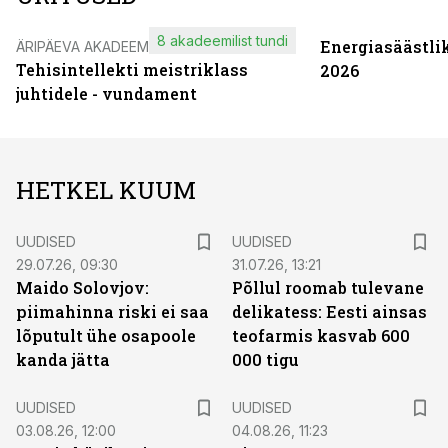
8 akadeemilist tundi
Energiasäästli
ÄRIPÄEVA AKADEEMIA
Tehisintellekti meistriklass
2026
juhtidele - vundament
HETKEL KUUM
UUDISED
UUDISED
29.07.26, 09:30
31.07.26, 13:21
Maido Solovjov:
Põllul roomab tulevane
piimahinna riski ei saa
delikatess: Eesti ainsas
lõputult ühe osapoole
teofarmis kasvab 600
kanda jätta
000 tigu
UUDISED
UUDISED
03.08.26, 12:00
04.08.26, 11:23