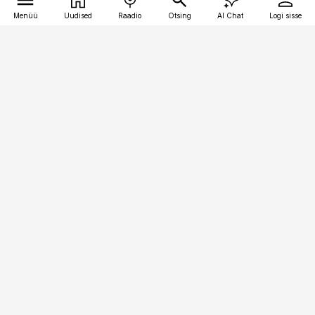
Menüü
Uudised
Raadio
Otsing
AI Chat
Logi sisse
Vana-Lõuna 39/1, 19094 Tallinn
(+372) 667 0111
pollumajandus@pollumajandus.ee
Telli
Reklaam
Firmast
Sisu kasutamisõigused
Ajakirjaniku
eetikakoodeks
Üldtingimused
Privaatsustingimused
Küpsiste poliitika
KKK
Eesti Meediaettevõtete
Eelistuste haldamine
Liit