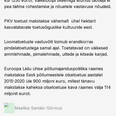
kui 1250 eurot. Väiketootja skeemiga liitunud taotleja ei
pea täitma rohestamise ja nõuetele vastavuse nõudeid.
PKV toetust makstakse vähemalt ühel hektaril
kasvatatavate toetusõiguslike kultuuride eest.
Loomatoetuste vastuvõtt toimub erandkorras
pindalatoetustega samal ajal. Toetatavad on väikesed
ammlehmade, piimalehmade, uttede ja kitsede karjad.
Euroopa Liidu ühise põllumajanduspoliitika raames
makstakse Eesti põllumeestele otsetoetusi aastatel
2015-2020 üle 900 miljoni euro, millest tänavu
makstakse kaheksa otsetoetuse kava raames välja 114
miljonit eurot.
Meelika Sander-Sõrmus