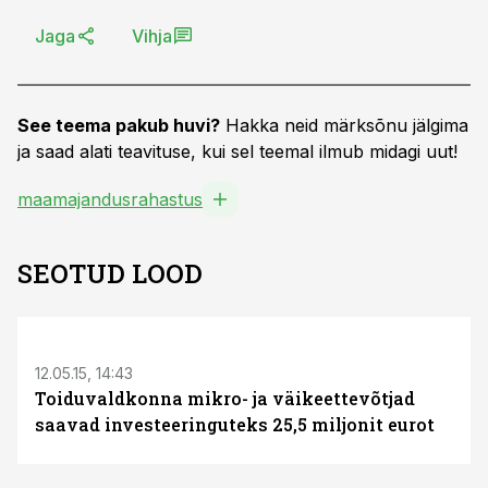
Jaga
Vihja
See teema pakub huvi?
Hakka neid märksõnu jälgima
ja saad alati teavituse, kui sel teemal ilmub midagi uut!
maamajandusrahastus
SEOTUD LOOD
S
12.05.15, 14:43
Toiduvaldkonna mikro- ja väikeettevõtjad
saavad investeeringuteks 25,5 miljonit eurot