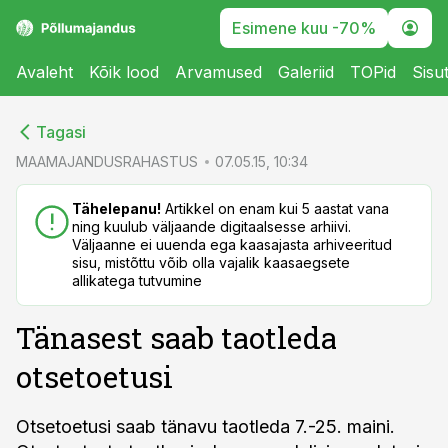
Esimene kuu -70%
Avaleht
Kõik lood
Arvamused
Galeriid
TOPid
Sisu
cebook
cebook
Tagasi
Twitter)
Twitter)
MAAMAJANDUSRAHASTUS
07.05.15, 10:34
kedIn
kedIn
Tähelepanu!
Artikkel on enam kui 5 aastat vana
ning kuulub väljaande digitaalsesse arhiivi.
ail
ail
Väljaanne ei uuenda ega kaasajasta arhiveeritud
sisu, mistõttu võib olla vajalik kaasaegsete
k
k
allikatega tutvumine
Tänasest saab taotleda
otsetoetusi
Otsetoetusi saab tänavu taotleda 7.-25. maini.