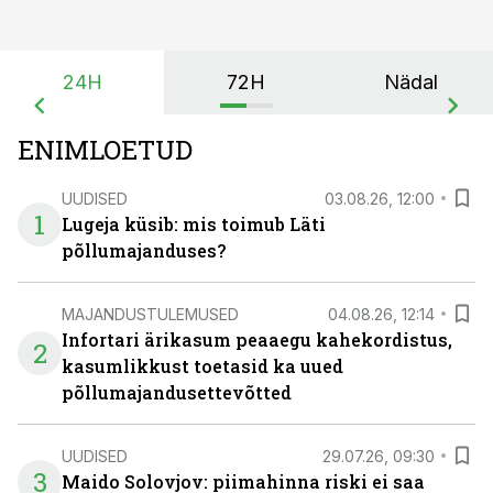
24H
72H
Nädal
ENIMLOETUD
UUDISED
03.08.26, 12:00
1
Lugeja küsib: mis toimub Läti
põllumajanduses?
MAJANDUSTULEMUSED
04.08.26, 12:14
Infortari ärikasum peaaegu kahekordistus,
2
kasumlikkust toetasid ka uued
põllumajandusettevõtted
UUDISED
29.07.26, 09:30
3
Maido Solovjov: piimahinna riski ei saa