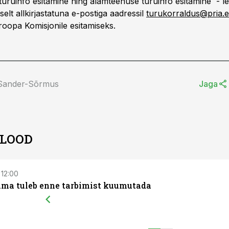
 turuinfo esitamine ning alamteenuse turuinfo esitamine - 
lselt allkirjastatuna e-postiga aadressil
turukorraldus@pria.
oopa Komisjonile esitamiseks.
 Sander-Sõrmus
Jaga
 LOOD
 12:00
ima tuleb enne tarbimist kuumutada