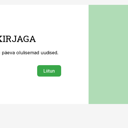
KIRJAGA
ti päeva olulisemad uudised.
Liitun