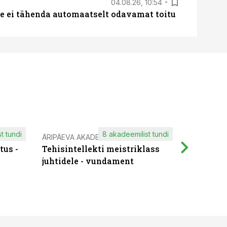
04.08.26, 10:54
 ei tähenda automaatselt odavamat toitu
t tundi
8 akadeemilist tundi
ÄRIPÄEVA AKADEEMIA
IT KOOLIT
tus -
Tehisintellekti meistriklass
Muutuste
juhtidele - vundament
praktilis