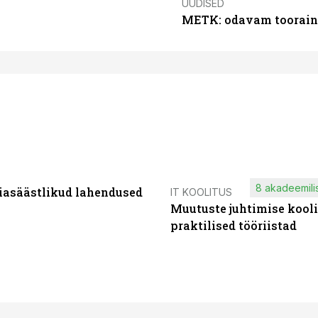
UUDISED
METK: odavam tooraine
8 akadeemilis
iasäästlikud lahendused
IT KOOLITUS
Muutuste juhtimise kooli
praktilised tööriistad