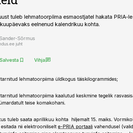
uust tuleb lehmatoorpiima esmaostjatel hakata PRIA-l
. kuupäevaks eelnenud kalendrikuu kohta.
 Sander-Sõrmus
ndus.ee juht
Salvesta
Vihja
 tarnitud lehmatoorpiima üldkogus täiskilogrammides;
 tarnitud lehmatoorpiima kaalutud keskmine tegelik rasvasis
 ümardatult teise komakohani.
us tuleb saata aprillikuu kohta hiljemalt 15. maiks. Vormik
sitada nii elektrooniliselt
e-PRIA portaali
vahendusel (vali