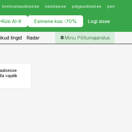
Iseteenindus
kinnisvarauudised.ee
kalastaja.ee
palgauudised.ee
personaliuudi
Telli Põllumajandus
Küsi AI-lt
Esimene kuu -70%
Logi sisse
ikud lingid
Radar
Minu Põllumajandus
taalsesse
la vajalik