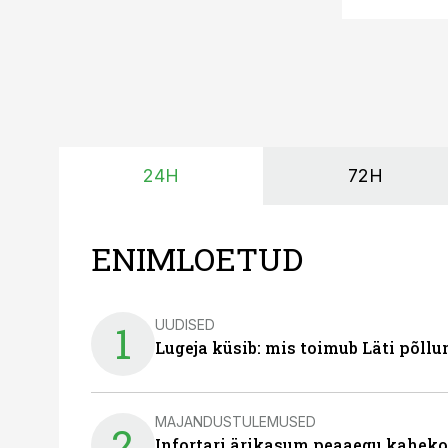
24H
72H
ENIMLOETUD
UUDISED
1
Lugeja küsib: mis toimub Läti põll
MAJANDUSTULEMUSED
2
Infortari ärikasum peaaegu kaheko