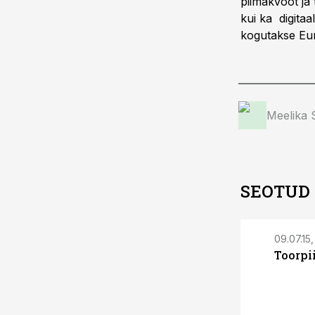
piimakvoot ja
kui ka digitaa
kogutakse Eur
Meelika
SEOTUD
09.07.15,
Toorpi