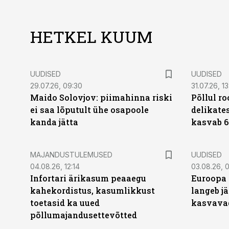
HETKEL KUUM
UUDISED
UUDISED
29.07.26, 09:30
31.07.26, 13
Maido Solovjov: piimahinna riski
Põllul r
ei saa lõputult ühe osapoole
delikates
kanda jätta
kasvab 6
MAJANDUSTULEMUSED
UUDISED
04.08.26, 12:14
03.08.26, 0
Infortari ärikasum peaaegu
Euroopa 
kahekordistus, kasumlikkust
langeb jä
toetasid ka uued
kasvava
põllumajandusettevõtted