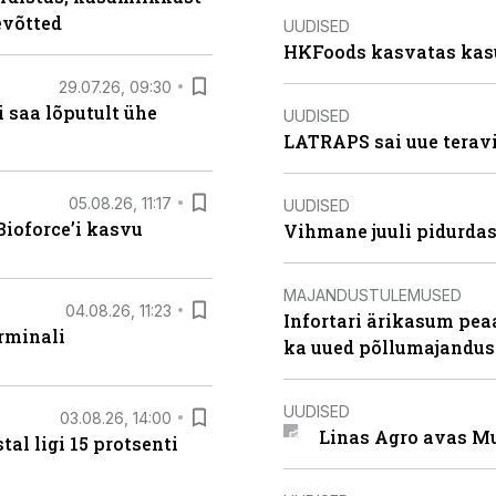
evõtted
UUDISED
HKFoods kasvatas kas
29.07.26, 09:30
 saa lõputult ühe
UUDISED
LATRAPS sai uue teravi
05.08.26, 11:17
UUDISED
ioforce’i kasvu
Vihmane juuli pidurdas
MAJANDUSTULEMUSED
04.08.26, 11:23
Infortari ärikasum pea
rminali
ka uued põllumajandus
UUDISED
03.08.26, 14:00
Linas Agro avas Mu
al ligi 15 protsenti