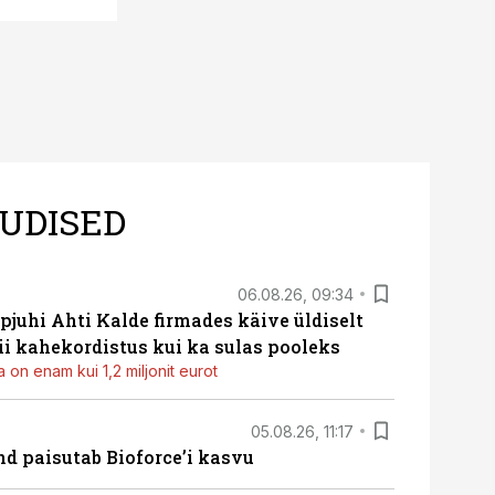
UDISED
06.08.26, 09:34
pjuhi Ahti Kalde firmades käive üldiselt
i kahekordistus kui ka sulas pooleks
 on enam kui 1,2 miljonit eurot
05.08.26, 11:17
d paisutab Bioforce’i kasvu