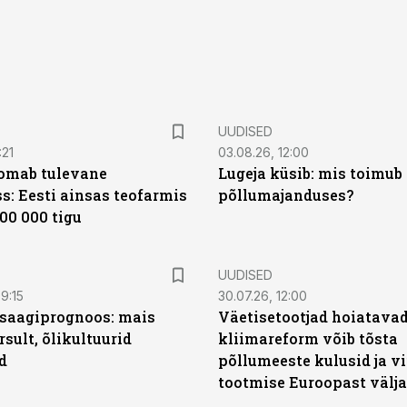
UUDISED
:21
03.08.26, 12:00
oomab tulevane
Lugeja küsib: mis toimub 
s: Eesti ainsas teofarmis
põllumajanduses?
00 000 tigu
UUDISED
9:15
30.07.26, 12:00
saagiprognoos: mais
Väetisetootjad hoiatavad
rsult, õlikultuurid
kliimareform võib tõsta
d
põllumeeste kulusid ja vi
tootmise Euroopast välja