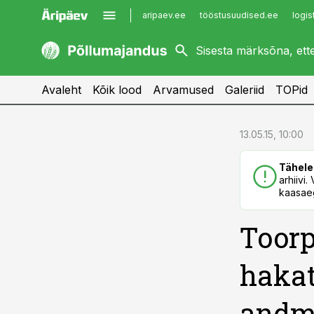
aripaev.ee
tööstusuudised.ee
logis
kaubandus.ee
imelineajalugu.ee
kinnisvarauudised.ee
imelineteadus.ee
Avaleht
Kõik lood
Arvamused
Galeriid
TOPid
cebook
cebook
13.05.15, 10:00
Twitter)
Twitter)
Tähele
kedIn
kedIn
arhiivi
kaasaeg
ail
ail
Toorp
k
k
hakat
andm