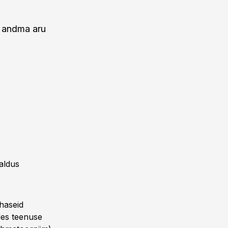
e andma aru
aldus
ohaseid
des teenuse