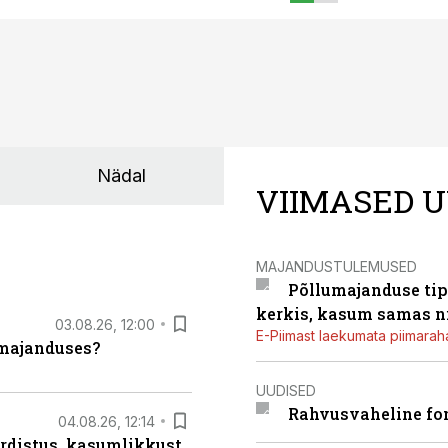
Nädal
VIIMASED U
MAJANDUSTULEMUSED
Põllumajanduse tip
kerkis, kasum samas ni
03.08.26, 12:00
E-Piimast laekumata piimaraha
umajanduses?
UUDISED
Rahvusvaheline fon
04.08.26, 12:14
rdistus, kasumlikkust