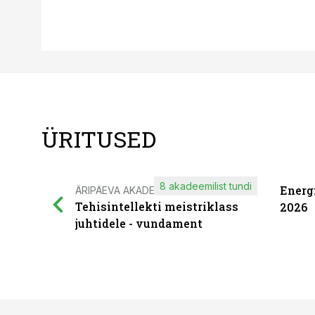
ÜRITUSED
8 akadeemilist tundi
Energ
ÄRIPÄEVA AKADEEMIA
Tehisintellekti meistriklass
2026
juhtidele - vundament