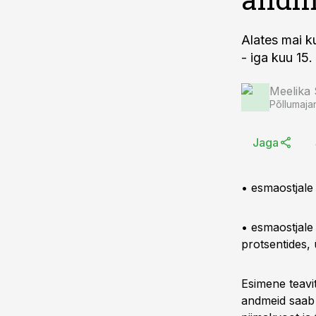
Alates mai k
- iga kuu 15
Meelika
Põllumaja
Jaga
• esmaostjale
• esmaostjale
protsentides,
Esimene teavit
andmeid saab e