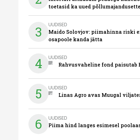
toetasid ka uued põllumajandusett
UUDISED
3
Maido Solovjov: piimahinna riski ei
osapoole kanda jätta
UUDISED
4
Rahvusvaheline fond paisutab B
UUDISED
5
Linas Agro avas Muugal viljate
UUDISED
6
Piima hind langes esimesel poolaast