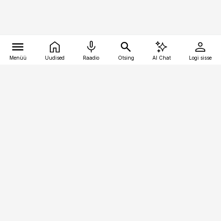
Menüü
Uudised
Raadio
Otsing
AI Chat
Logi sisse
Vana-Lõuna 39/1, 19094 Tallinn
(+372) 667 0111
pollumajandus@pollumajandus.ee
Telli
Reklaam
Firmast
Sisu kasutamisõigused
Ajakirjaniku
eetikakoodeks