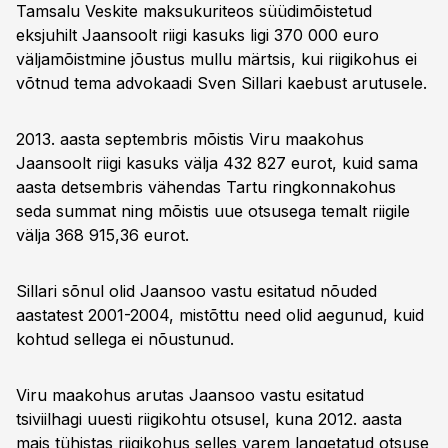
Tamsalu Veskite maksukuriteos süüdimõistetud
eksjuhilt Jaansoolt riigi kasuks ligi 370 000 euro
väljamõistmine jõustus mullu märtsis, kui riigikohus ei
võtnud tema advokaadi Sven Sillari kaebust arutusele.
2013. aasta septembris mõistis Viru maakohus
Jaansoolt riigi kasuks välja 432 827 eurot, kuid sama
aasta detsembris vähendas Tartu ringkonnakohus
seda summat ning mõistis uue otsusega temalt riigile
välja 368 915,36 eurot.
Sillari sõnul olid Jaansoo vastu esitatud nõuded
aastatest 2001-2004, mistõttu need olid aegunud, kuid
kohtud sellega ei nõustunud.
Viru maakohus arutas Jaansoo vastu esitatud
tsiviilhagi uuesti riigikohtu otsusel, kuna 2012. aasta
mais tühistas riigikohus selles varem langetatud otsuse