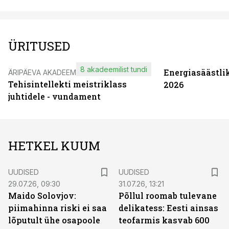
ÜRITUSED
8 akadeemilist tundi
Energiasäästli
ÄRIPÄEVA AKADEEMIA
Tehisintellekti meistriklass
2026
juhtidele - vundament
HETKEL KUUM
UUDISED
UUDISED
29.07.26, 09:30
31.07.26, 13:21
Maido Solovjov:
Põllul roomab tulevane
piimahinna riski ei saa
delikatess: Eesti ainsas
lõputult ühe osapoole
teofarmis kasvab 600