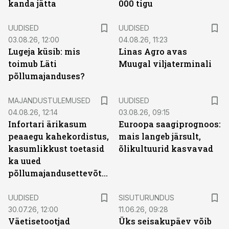
kanda jätta
000 tigu
UUDISED
UUDISED
03.08.26, 12:00
04.08.26, 11:23
Lugeja küsib: mis
Linas Agro avas
toimub Läti
Muugal viljaterminali
põllumajanduses?
MAJANDUSTULEMUSED
UUDISED
04.08.26, 12:14
03.08.26, 09:15
Infortari ärikasum
Euroopa saagiprognoos:
peaaegu kahekordistus,
mais langeb järsult,
kasumlikkust toetasid
õlikultuurid kasvavad
ka uued
põllumajandusettevõtted
ST
UUDISED
SISUTURUNDUS
30.07.26, 12:00
11.06.26, 09:28
Väetisetootjad
Üks seisakupäev võib