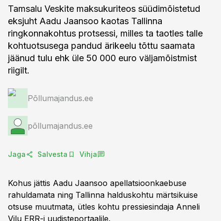
Tamsalu Veskite maksukuriteos süüdimõistetud
eksjuht Aadu Jaansoo kaotas Tallinna
ringkonnakohtus protsessi, milles ta taotles talle
kohtuotsusega pandud ärikeelu tõttu saamata
jäänud tulu ehk üle 50 000 euro väljamõistmist
riigilt.
Põllumajandus.ee
põllumajandus.ee
Jaga
Salvesta
Vihja
Kohus jättis Aadu Jaansoo apellatsioonkaebuse
rahuldamata ning Tallinna halduskohtu märtsikuise
otsuse muutmata, ütles kohtu pressiesindaja Anneli
Vilu
ERR-i uudisteportaalile
.