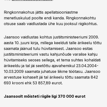
Ringkonnakohus jättis apellatsiooniastme
menetluskulud poolte endi kanda. Ringkonnakohtu
otsuse saab vaidlustada ühe kuu jooksul riigikohtus.
Jaansoo vaidlustas kohtus justiitsministeeriumi 2009.
aasta 10. juuni kirja, millega keelduti talle ärikeelu tõttu
saamata jäänud tulu hüvitamisest. Jaansoo esitas
justiitsministeeriumi vastu kahjunõude varalise kahju
hüvitamiseks seoses sellega, et tema suhtes kohaldati
ärikeeldu ja tal jäi seetõttu ajavahemikul 23.04.2004-
10.03.2009 saamata juhatuse liikme töötasu. Jaansoo
arvestuse kohaselt jäi tal ärikeelu tõttu saamata 842
693 krooni ehk 53 857,89 eurot.
Jaansoolt mõisteti riigile ligi 370 000 eurot