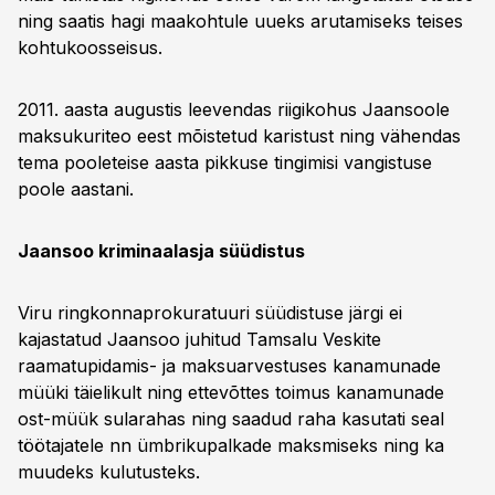
ning saatis hagi maakohtule uueks arutamiseks teises
kohtukoosseisus.
2011. aasta augustis leevendas riigikohus Jaansoole
maksukuriteo eest mõistetud karistust ning vähendas
tema pooleteise aasta pikkuse tingimisi vangistuse
poole aastani.
Jaansoo kriminaalasja süüdistus
Viru ringkonnaprokuratuuri süüdistuse järgi ei
kajastatud Jaansoo juhitud Tamsalu Veskite
raamatupidamis- ja maksuarvestuses kanamunade
müüki täielikult ning ettevõttes toimus kanamunade
ost-müük sularahas ning saadud raha kasutati seal
töötajatele nn ümbrikupalkade maksmiseks ning ka
muudeks kulutusteks.