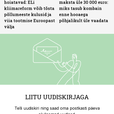
hoiatavad: ELi
maksta üle 30 000 euro:
kliimareform võib tõsta
miks tasub kombain
põllumeeste kulusid ja
enne hooaega
viia tootmise Euroopast
põhjalikult üle vaadata
välja
LIITU UUDISKIRJAGA
Telli uudiskiri ning saad oma postkasti päeva