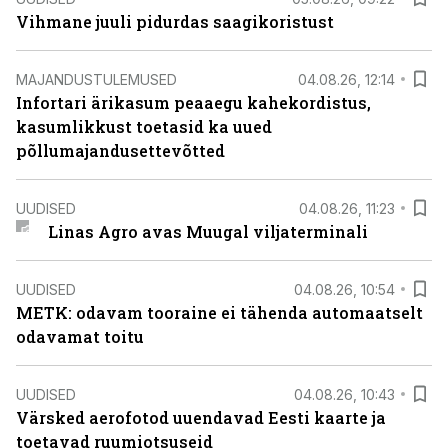
Vihmane juuli pidurdas saagikoristust
MAJANDUSTULEMUSED
04.08.26, 12:14
Infortari ärikasum peaaegu kahekordistus,
kasumlikkust toetasid ka uued
põllumajandusettevõtted
UUDISED
04.08.26, 11:23
Linas Agro avas Muugal viljaterminali
UUDISED
04.08.26, 10:54
METK: odavam tooraine ei tähenda automaatselt
odavamat toitu
UUDISED
04.08.26, 10:43
Värsked aerofotod uuendavad Eesti kaarte ja
toetavad ruumiotsuseid