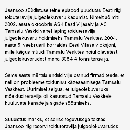
Jaansoo süüdistuse teine episood puudutas Eesti riigi
toiduteravilja julgeolekuvaru kadumist. Nimelt sõlmiti
2002. aasta oktoobris AS-i Eesti Viljasalv ja AS
Tamsalu Veskid vahel leping toiduteravilja
julgeolekuvaru hoidmiseks Tamsalu Veskites. 2004.
aasta 5. veebruaril korraldas Eesti Viljasalv oksjoni,
mille käigus müüdi Tamsalu Veskites hoiul olevatest
julgeolekuvarudest maha 3084,4 tonni teravilja.
Sama aasta märtsis andsid vilja ostnud firmad teada, et
neil on probleeme toidunisu kättesaamisega Tamsalu
Veskitest. Uurimisel selgus, et julgeolekuvaruks
mõeldud teravilja oli kasutatud Tamsalu Veskitele
kuuluvate kanade ja sigade söötmiseks.
Süüdistus märkis, et sellise tegevusega tekitas
Jaansoo riigireservi toiduteravilja julgeolekuvarudes