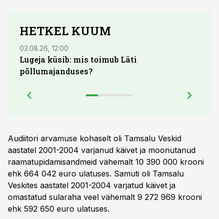
HETKEL KUUM
03.08.26, 12:00
04.08.
Lugeja küsib: mis toimub Läti
põllumajanduses?
Audiitori arvamuse kohaselt oli Tamsalu Veskid
aastatel 2001-2004 varjanud käivet ja moonutanud
raamatupidamisandmeid vähemalt 10 390 000 krooni
ehk 664 042 euro ulatuses. Samuti oli Tamsalu
Veskites aastatel 2001-2004 varjatud käivet ja
omastatud sularaha veel vähemalt 9 272 969 krooni
ehk 592 650 euro ulatuses.