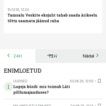
15.02.16, 12:24
Tamsalu Veskite eksjuht tahab saada ärikeelu
tõttu saamata jäänud raha
24H
72H
Nädal
ENIMLOETUD
UUDISED
03.08.26, 12:00
1
Lugeja küsib: mis toimub Läti
põllumajanduses?
MAJANDUSTULEMUSED
04.08.26, 12:14