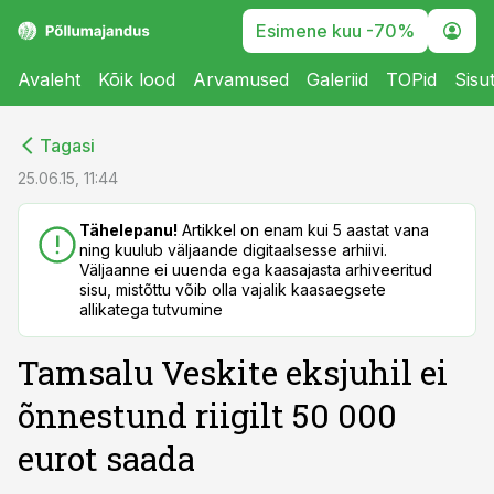
Esimene kuu -70%
Avaleht
Kõik lood
Arvamused
Galeriid
TOPid
Sisu
cebook
cebook
Tagasi
Twitter)
Twitter)
25.06.15, 11:44
kedIn
kedIn
Tähelepanu!
Artikkel on enam kui 5 aastat vana
ning kuulub väljaande digitaalsesse arhiivi.
ail
ail
Väljaanne ei uuenda ega kaasajasta arhiveeritud
sisu, mistõttu võib olla vajalik kaasaegsete
k
k
allikatega tutvumine
Tamsalu Veskite eksjuhil ei
õnnestund riigilt 50 000
eurot saada