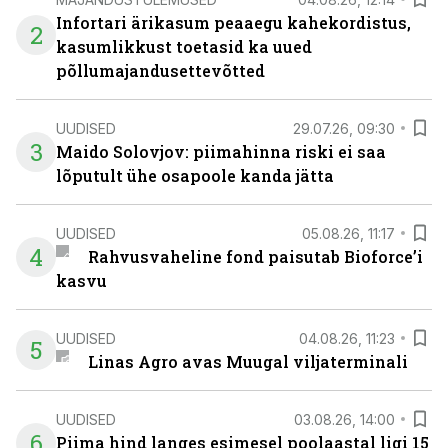
Infortari ärikasum peaaegu kahekordistus,
2
kasumlikkust toetasid ka uued
põllumajandusettevõtted
UUDISED
29.07.26, 09:30
3
Maido Solovjov: piimahinna riski ei saa
lõputult ühe osapoole kanda jätta
UUDISED
05.08.26, 11:17
4
Rahvusvaheline fond paisutab Bioforce’i
kasvu
UUDISED
04.08.26, 11:23
5
Linas Agro avas Muugal viljaterminali
UUDISED
03.08.26, 14:00
6
Piima hind langes esimesel poolaastal ligi 15