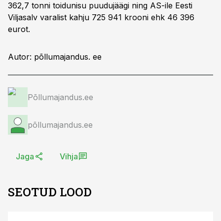
362,7 tonni toidunisu puudujäägi ning AS-ile Eesti
Viljasalv varalist kahju 725 941 krooni ehk 46 396
eurot.
Autor: põllumajandus. ee
Põllumajandus.ee
põllumajandus.ee
Jaga
Vihja
SEOTUD LOOD
S