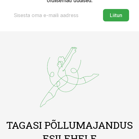
olulisemad uudised.
Liitun
TAGASI PÕLLUMAJANDUS
ESILEHELE