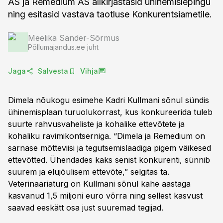
AS ja Remedium AS allkirjastasid ühinemislepingu
ning esitasid vastava taotluse Konkurentsiametile.
Meelika Sander-Sõrmus
Põllumajandus.ee juht
Jaga
Salvesta
Vihja
Dimela nõukogu esimehe Kadri Kullmani sõnul sündis
ühinemisplaan turuolukorrast, kus konkureerida tuleb
suurte rahvusvaheliste ja kohalike ettevõtete ja
kohaliku ravimikontserniga. “Dimela ja Remedium on
sarnase mõtteviisi ja tegutsemislaadiga pigem väikesed
ettevõtted. Ühendades kaks senist konkurenti, sünnib
suurem ja elujõulisem ettevõte,” selgitas ta.
Veterinaariaturg on Kullmani sõnul kahe aastaga
kasvanud 1,5 miljoni euro võrra ning sellest kasvust
saavad eeskätt osa just suuremad tegijad.