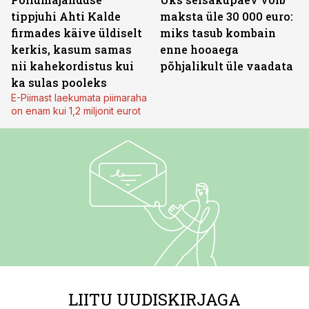
tippjuhi Ahti Kalde
maksta üle 30 000 euro:
firmades käive üldiselt
miks tasub kombain
kerkis, kasum samas
enne hooaega
nii kahekordistus kui
põhjalikult üle vaadata
ka sulas pooleks
E-Piimast laekumata piimaraha
on enam kui 1,2 miljonit eurot
LIITU UUDISKIRJAGA