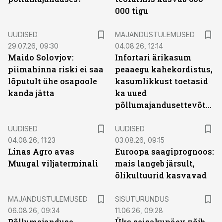
000 tigu
UUDISED
MAJANDUSTULEMUSED
29.07.26, 09:30
04.08.26, 12:14
Maido Solovjov:
Infortari ärikasum
piimahinna riski ei saa
peaaegu kahekordistus,
lõputult ühe osapoole
kasumlikkust toetasid
kanda jätta
ka uued
põllumajandusettevõtted
UUDISED
UUDISED
04.08.26, 11:23
03.08.26, 09:15
Linas Agro avas
Euroopa saagiprognoos:
Muugal viljaterminali
mais langeb järsult,
õlikultuurid kasvavad
ST
MAJANDUSTULEMUSED
SISUTURUNDUS
06.08.26, 09:34
11.06.26, 09:28
Põllumajanduse
Üks seisakupäev võib