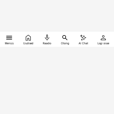
Menüü
Uudised
Raadio
Otsing
AI Chat
Logi sisse
Vana-Lõuna 39/1, 19094 Tallinn
(+372) 667 0111
pollumajandus@pollumajandus.ee
Telli
Reklaam
Firmast