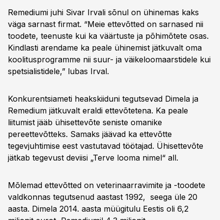
Remediumi juhi Sivar Irvali sõnul on ühinemas kaks
väga sarnast firmat. “Meie ettevõtted on sarnased nii
toodete, teenuste kui ka väärtuste ja põhimõtete osas.
Kindlasti arendame ka peale ühinemist jätkuvalt oma
koolitusprogramme nii suur- ja väikeloomaarstidele kui
spetsialistidele,” lubas Irval.
Konkurentsiameti heakskiiduni tegutsevad Dimela ja
Remedium jätkuvalt eraldi ettevõtetena. Ka peale
liitumist jääb ühisettevõte seniste omanike
pereettevõtteks. Samaks jäävad ka ettevõtte
tegevjuhtimise eest vastutavad töötajad. Ühisettevõte
jätkab tegevust deviisi „Terve looma nimel“ all.
Mõlemad ettevõtted on veterinaarravimite ja -toodete
valdkonnas tegutsenud aastast 1992, seega üle 20
aasta. Dimela 2014. aasta müügitulu Eestis oli 6,2