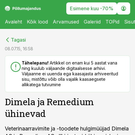
Esimene kuu -70%
Avaleht
Kõik lood
Arvamused
Galeriid
TOPid
Sisu
cebook
cebook
Tagasi
Twitter)
Twitter)
08.07.15, 16:58
kedIn
kedIn
Tähelepanu!
Artikkel on enam kui 5 aastat vana
ning kuulub väljaande digitaalsesse arhiivi.
ail
ail
Väljaanne ei uuenda ega kaasajasta arhiveeritud
sisu, mistõttu võib olla vajalik kaasaegsete
k
k
allikatega tutvumine
Dimela ja Remedium
ühinevad
Veterinaarravimite ja -toodete hulgimüüjad Dimela