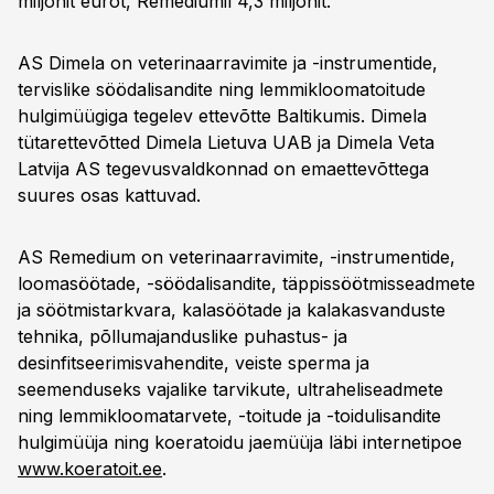
miljonit eurot, Remediumil 4,3 miljonit.
AS Dimela on veterinaarravimite ja -instrumentide,
tervislike söödalisandite ning lemmikloomatoitude
hulgimüügiga tegelev ettevõtte Baltikumis. Dimela
tütarettevõtted Dimela Lietuva UAB ja Dimela Veta
Latvija AS tegevusvaldkonnad on emaettevõttega
suures osas kattuvad.
AS Remedium on veterinaarravimite, -instrumentide,
loomasöötade, -söödalisandite, täppissöötmisseadmete
ja söötmistarkvara, kalasöötade ja kalakasvanduste
tehnika, põllumajanduslike puhastus- ja
desinfitseerimisvahendite, veiste sperma ja
seemenduseks vajalike tarvikute, ultraheliseadmete
ning lemmikloomatarvete, -toitude ja -toidulisandite
hulgimüüja ning koeratoidu jaemüüja läbi internetipoe
www.koeratoit.ee
.