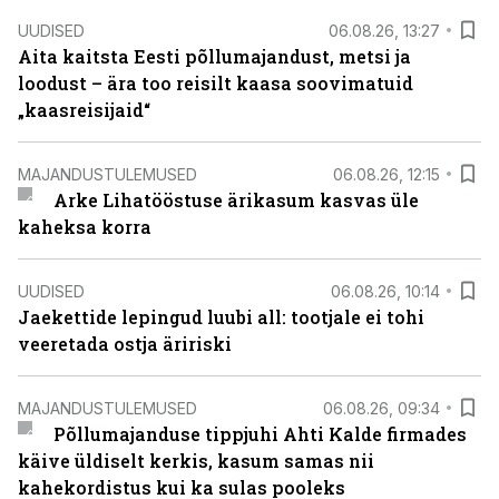
UUDISED
06.08.26, 13:27
Aita kaitsta Eesti põllumajandust, metsi ja
loodust – ära too reisilt kaasa soovimatuid
„kaasreisijaid“
MAJANDUSTULEMUSED
06.08.26, 12:15
Arke Lihatööstuse ärikasum kasvas üle
kaheksa korra
UUDISED
06.08.26, 10:14
Jaekettide lepingud luubi all: tootjale ei tohi
veeretada ostja äririski
MAJANDUSTULEMUSED
06.08.26, 09:34
Põllumajanduse tippjuhi Ahti Kalde firmades
käive üldiselt kerkis, kasum samas nii
kahekordistus kui ka sulas pooleks