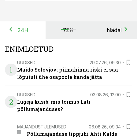
24H
72H
Nädal
ENIMLOETUD
UUDISED
29.07.26, 09:30
1
Maido Solovjov: piimahinna riski ei saa
lõputult ühe osapoole kanda jätta
UUDISED
03.08.26, 12:00
2
Lugeja küsib: mis toimub Läti
põllumajanduses?
MAJANDUSTULEMUSED
06.08.26, 09:34
Põllumajanduse tippjuhi Ahti Kalde