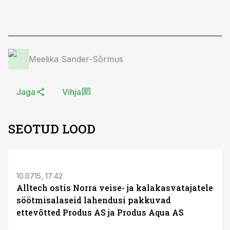
Meelika Sander-Sõrmus
Jaga
Vihja
SEOTUD LOOD
S
10.07.15, 17:42
Alltech ostis Norra veise- ja kalakasvatajatele
söötmisalaseid lahendusi pakkuvad
ettevõtted Produs AS ja Produs Aqua AS