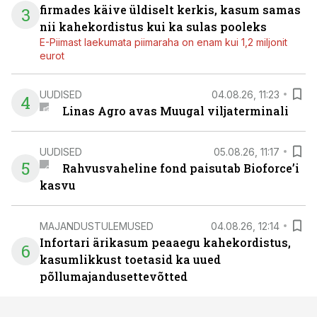
firmades käive üldiselt kerkis, kasum samas
3
nii kahekordistus kui ka sulas pooleks
E-Piimast laekumata piimaraha on enam kui 1,2 miljonit
eurot
UUDISED
04.08.26, 11:23
4
Linas Agro avas Muugal viljaterminali
UUDISED
05.08.26, 11:17
5
Rahvusvaheline fond paisutab Bioforce’i
kasvu
MAJANDUSTULEMUSED
04.08.26, 12:14
Infortari ärikasum peaaegu kahekordistus,
6
kasumlikkust toetasid ka uued
põllumajandusettevõtted