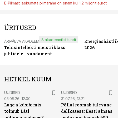
E-Piimast laekumata piimaraha on enam kui 1,2 miljonit eurot
ÜRITUSED
8 akadeemilist tundi
Energiasäästli
ÄRIPÄEVA AKADEEMIA
Tehisintellekti meistriklass
2026
juhtidele - vundament
HETKEL KUUM
UUDISED
UUDISED
03.08.26, 12:00
31.07.26, 13:21
Lugeja küsib: mis
Põllul roomab tulevane
toimub Läti
delikatess: Eesti ainsas
põllumajanduses?
teofarmis kasvab 600