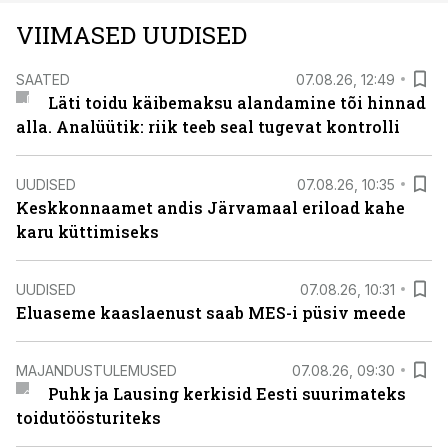
VIIMASED UUDISED
SAATED
07.08.26, 12:49
Läti toidu käibemaksu alandamine tõi hinnad
alla. Analüütik: riik teeb seal tugevat kontrolli
UUDISED
07.08.26, 10:35
Keskkonnaamet andis Järvamaal eriload kahe
karu küttimiseks
UUDISED
07.08.26, 10:31
Eluaseme kaaslaenust saab MES-i püsiv meede
MAJANDUSTULEMUSED
07.08.26, 09:30
Puhk ja Lausing kerkisid Eesti suurimateks
toidutöösturiteks