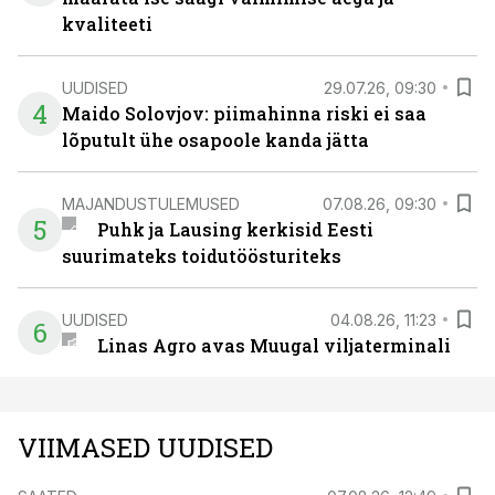
kvaliteeti
UUDISED
29.07.26, 09:30
4
Maido Solovjov: piimahinna riski ei saa
lõputult ühe osapoole kanda jätta
MAJANDUSTULEMUSED
07.08.26, 09:30
5
Puhk ja Lausing kerkisid Eesti
suurimateks toidutöösturiteks
UUDISED
04.08.26, 11:23
6
Linas Agro avas Muugal viljaterminali
VIIMASED UUDISED