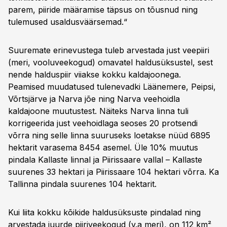
parem, piiride määramise täpsus on tõusnud ning
tulemused usaldusväärsemad.“
Suuremate erinevustega tuleb arvestada just veepiiri
(meri, vooluveekogud) omavatel haldusüksustel, sest
nende halduspiir viiakse kokku kaldajoonega.
Peamised muudatused tulenevadki Läänemere, Peipsi,
Võrtsjärve ja Narva jõe ning Narva veehoidla
kaldajoone muutustest. Näiteks Narva linna tuli
korrigeerida just veehoidlaga seoses 20 protsendi
võrra ning selle linna suuruseks loetakse nüüd 6895
hektarit varasema 8454 asemel. Üle 10% muutus
pindala Kallaste linnal ja Piirissaare vallal – Kallaste
suurenes 33 hektari ja Piirissaare 104 hektari võrra. Ka
Tallinna pindala suurenes 104 hektarit.
Kui liita kokku kõikide haldusüksuste pindalad ning
arvestada juurde piiriveekogud (v.a meri), on 112 km²