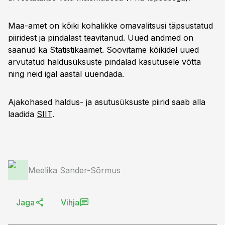
Maa-amet on kõiki kohalikke omavalitsusi täpsustatud
piiridest ja pindalast teavitanud. Uued andmed on
saanud ka Statistikaamet. Soovitame kõikidel uued
arvutatud haldusüksuste pindalad kasutusele võtta
ning neid igal aastal uuendada.
Ajakohased haldus- ja asutusüksuste piirid saab alla
laadida
SIIT
.
Meelika Sander-Sõrmus
Jaga
Vihja