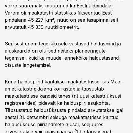
võrra suuremaks muutunud ka Eesti üldpindala.
Varem oli maakatastri statistikas fikseeritud Eesti
pindalana 45 227 km², nüüd on see tasapinnaliselt
arvutatult 45 339 ruutkilomeetrit.
Senisest enam tegelikkusele vastavad halduspiirid ja
aluskaardid on olulised näiteks planeeringute
tegemisel, kuid ka muude, ennekõike haldustasandi
otsuste langetamisel.
Kuna halduspiirid kantakse maakatastrisse, siis Maa-
amet katastripidajana korrastab ja täpsustab
maakatastrisse kandeid tehes (nt uusi katastriüksusi
registreerides) pidevalt ka halduspiiri asukohta.
Täpsustatud haldusüksuste pindalad arvutatakse igal
aastal 31. detsembri seisuga maakatastrisse kantud
haldusüksuse piiriandmete alusel, seejuures
arvestatakse vaid maismaaosa (1 ha täpsusega).