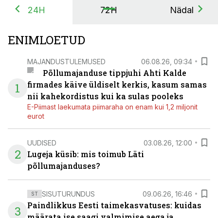
24H
72H
Nädal
ENIMLOETUD
MAJANDUSTULEMUSED
06.08.26, 09:34
Põllumajanduse tippjuhi Ahti Kalde
firmades käive üldiselt kerkis, kasum samas
1
nii kahekordistus kui ka sulas pooleks
E-Piimast laekumata piimaraha on enam kui 1,2 miljonit
eurot
UUDISED
03.08.26, 12:00
2
Lugeja küsib: mis toimub Läti
põllumajanduses?
SISUTURUNDUS
09.06.26, 16:46
ST
Paindlikkus Eesti taimekasvatuses: kuidas
3
määrata ise saagi valmimise aega ja