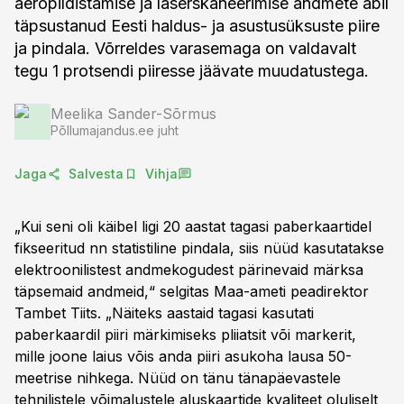
aeropildistamise ja laserskaneerimise andmete abil
täpsustanud Eesti haldus- ja asustusüksuste piire
ja pindala. Võrreldes varasemaga on valdavalt
tegu 1 protsendi piiresse jäävate muudatustega.
Meelika Sander-Sõrmus
Põllumajandus.ee juht
Jaga
Salvesta
Vihja
„Kui seni oli käibel ligi 20 aastat tagasi paberkaartidel
fikseeritud nn statistiline pindala, siis nüüd kasutatakse
elektroonilistest andmekogudest pärinevaid märksa
täpsemaid andmeid,“ selgitas Maa-ameti peadirektor
Tambet Tiits. „Näiteks aastaid tagasi kasutati
paberkaardil piiri märkimiseks pliiatsit või markerit,
mille joone laius võis anda piiri asukoha lausa 50-
meetrise nihkega. Nüüd on tänu tänapäevastele
tehnilistele võimalustele aluskaartide kvaliteet oluliselt