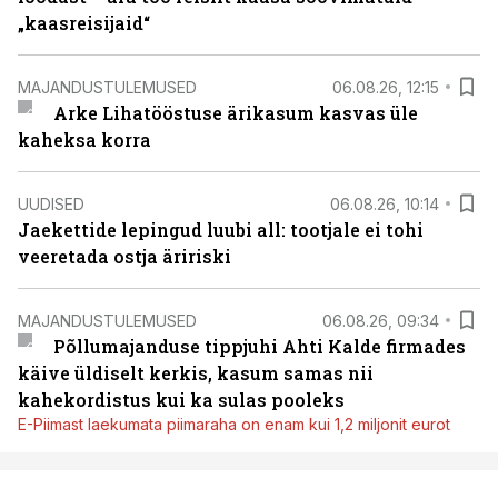
„kaasreisijaid“
MAJANDUSTULEMUSED
06.08.26, 12:15
Arke Lihatööstuse ärikasum kasvas üle
kaheksa korra
UUDISED
06.08.26, 10:14
Jaekettide lepingud luubi all: tootjale ei tohi
veeretada ostja äririski
MAJANDUSTULEMUSED
06.08.26, 09:34
Põllumajanduse tippjuhi Ahti Kalde firmades
käive üldiselt kerkis, kasum samas nii
kahekordistus kui ka sulas pooleks
E-Piimast laekumata piimaraha on enam kui 1,2 miljonit eurot