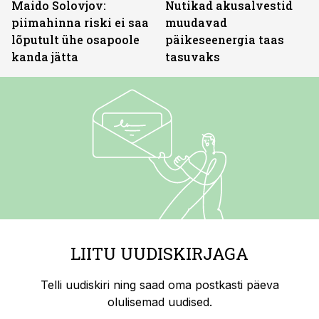
Maido Solovjov:
Nutikad akusalvestid
piimahinna riski ei saa
muudavad
lõputult ühe osapoole
päikeseenergia taas
kanda jätta
tasuvaks
LIITU UUDISKIRJAGA
Telli uudiskiri ning saad oma postkasti päeva
olulisemad uudised.