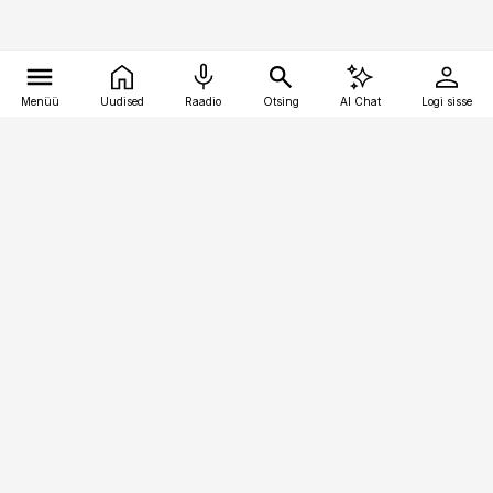
Menüü
Uudised
Raadio
Otsing
AI Chat
Logi sisse
Vana-Lõuna 39/1, 19094 Tallinn
(+372) 667 0111
pollumajandus@pollumajandus.ee
Telli
Reklaam
Firmast
Sisu kasutamisõigused
Ajakirjaniku
eetikakoodeks
Üldtingimused
Privaatsustingimused