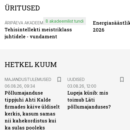
ÜRITUSED
8 akadeemilist tundi
Energiasäästli
ÄRIPÄEVA AKADEEMIA
Tehisintellekti meistriklass
2026
juhtidele - vundament
HETKEL KUUM
MAJANDUSTULEMUSED
UUDISED
06.08.26, 09:34
03.08.26, 12:00
Põllumajanduse
Lugeja küsib: mis
tippjuhi Ahti Kalde
toimub Läti
firmades käive üldiselt
põllumajanduses?
kerkis, kasum samas
nii kahekordistus kui
ka sulas pooleks