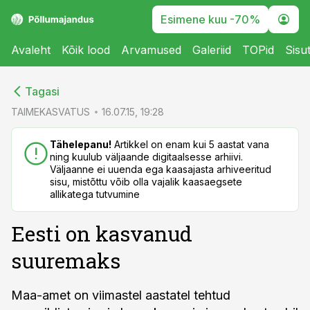
Esimene kuu -70%
Avaleht
Kõik lood
Arvamused
Galeriid
TOPid
Sisu
cebook
cebook
Tagasi
Twitter)
Twitter)
TAIMEKASVATUS
16.07.15, 19:28
kedIn
kedIn
Tähelepanu!
Artikkel on enam kui 5 aastat vana
ning kuulub väljaande digitaalsesse arhiivi.
ail
ail
Väljaanne ei uuenda ega kaasajasta arhiveeritud
sisu, mistõttu võib olla vajalik kaasaegsete
k
k
allikatega tutvumine
Eesti on kasvanud
suuremaks
Maa-amet on viimastel aastatel tehtud