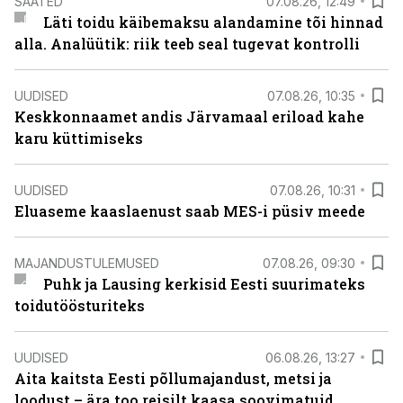
SAATED
07.08.26, 12:49
Läti toidu käibemaksu alandamine tõi hinnad
alla. Analüütik: riik teeb seal tugevat kontrolli
UUDISED
07.08.26, 10:35
Keskkonnaamet andis Järvamaal eriload kahe
karu küttimiseks
UUDISED
07.08.26, 10:31
Eluaseme kaaslaenust saab MES-i püsiv meede
MAJANDUSTULEMUSED
07.08.26, 09:30
Puhk ja Lausing kerkisid Eesti suurimateks
toidutöösturiteks
UUDISED
06.08.26, 13:27
Aita kaitsta Eesti põllumajandust, metsi ja
loodust – ära too reisilt kaasa soovimatuid