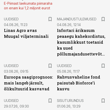
E-Piimast laekumata piimaraha
on enam kui 1,2 miljonit eurot
UUDISED
MAJANDUSTULEMUSED
04.08.26, 11:23
04.08.26, 12:14
Linas Agro avas
Infortari ärikasum
Muugal viljaterminali
peaaegu kahekordistus,
kasumlikkust toetasid
ka uued
põllumajandusettevõtted
UUDISED
UUDISED
03.08.26, 09:15
05.08.26, 11:17
Euroopa saagiprognoos:
Rahvusvaheline fond
mais langeb järsult,
paisutab Bioforce’i
õlikultuurid kasvavad
kasvu
ST
UUDISED
SISUTURUNDUS
29.07.26, 09:30
01.06.26, 13:29