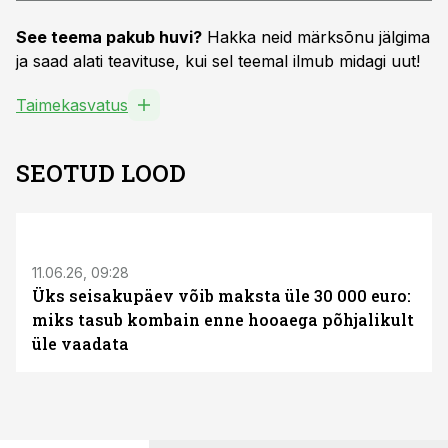
See teema pakub huvi?
Hakka neid märksõnu jälgima
ja saad alati teavituse, kui sel teemal ilmub midagi uut!
Taimekasvatus
SEOTUD LOOD
ST
11.06.26, 09:28
Üks seisakupäev võib maksta üle 30 000 euro:
miks tasub kombain enne hooaega põhjalikult
üle vaadata