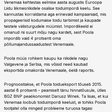
Venemaa kehtestas eelmise aasta augustis Euroopa
Liidu liikmesriikidele osalise toiduimpordi keelu. See
kannustas korraldama aga erinevaid kampaaniaid, mis
propageerisid kodumaise toidu tarbimist ja kaupade
teistele välisturgudele müümist. Impordikeeld ei
omanud nii suurt mõju nagu kardeti, sest Poola
impordib vaid 4 protsenti oma
põllumajandussaadustest Venemaale.
Poola müüs rohkem kaupu ka riikidele nagu
Valgevene ja Serbia, mis võisid need kaubad
eksportida omakorda Venemaale, öeldi raportis.
Prognoositakse, et Poola toidueksport tõuseb 2015.
aastal 8 protsenti – peamiselt tänu hinnatõusule, ütles
BGZ BNP peaökonomist Dariusz Winek. Ta lisas, et kui
Venemaa loobub toiduimpordi keelust, ei tohiks Poola
tootjatel olla mingeid probleeme turuosa tagasi