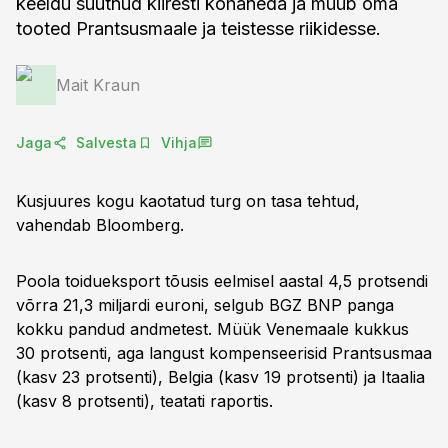
keeldu suutnud kiiresti kohaneda ja müüb oma
tooted Prantsusmaale ja teistesse riikidesse.
Mait Kraun
Jaga
Salvesta
Vihja
Kusjuures kogu kaotatud turg on tasa tehtud,
vahendab Bloomberg.
Poola toidueksport tõusis eelmisel aastal 4,5 protsendi
võrra 21,3 miljardi euroni, selgub BGZ BNP panga
kokku pandud andmetest. Müük Venemaale kukkus
30 protsenti, aga langust kompenseerisid Prantsusmaa
(kasv 23 protsenti), Belgia (kasv 19 protsenti) ja Itaalia
(kasv 8 protsenti), teatati raportis.