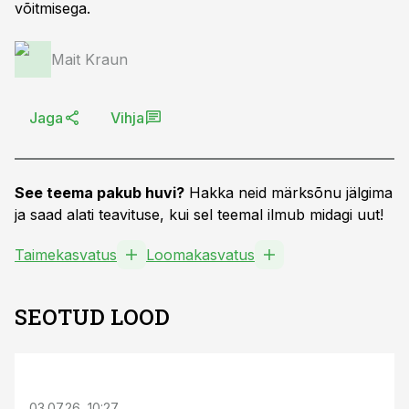
võitmisega.
Mait Kraun
Jaga
Vihja
See teema pakub huvi?
Hakka neid märksõnu jälgima
ja saad alati teavituse, kui sel teemal ilmub midagi uut!
Taimekasvatus
Loomakasvatus
SEOTUD LOOD
ST
03.07.26, 10:27