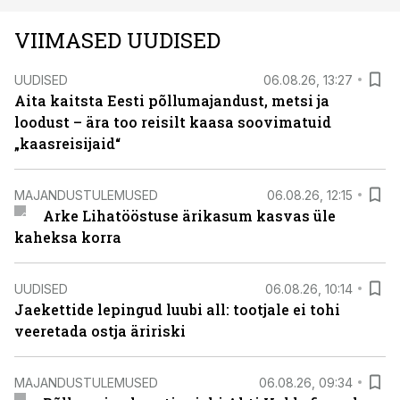
VIIMASED UUDISED
UUDISED
06.08.26, 13:27
Aita kaitsta Eesti põllumajandust, metsi ja
loodust – ära too reisilt kaasa soovimatuid
„kaasreisijaid“
MAJANDUSTULEMUSED
06.08.26, 12:15
Arke Lihatööstuse ärikasum kasvas üle
kaheksa korra
UUDISED
06.08.26, 10:14
Jaekettide lepingud luubi all: tootjale ei tohi
veeretada ostja äririski
MAJANDUSTULEMUSED
06.08.26, 09:34