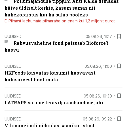
Põllumajanduse tippjuhi Ahti Kalde firmades
käive üldiselt kerkis, kasum samas nii
kahekordistus kui ka sulas pooleks
E-Piimast laekumata piimaraha on enam kui 1,2 miljonit eurot
UUDISED
05.08.26, 11:17
Rahvusvaheline fond paisutab Bioforce’i
kasvu
UUDISED
05.08.26, 11:00
HKFoods kasvatas kasumit kasvavast
kulusurvest hoolimata
UUDISED
05.08.26, 10:30
LATRAPS sai uue teraviljakaubanduse juhi
UUDISED
05.08.26, 09:22
Vihmane juuli pidurdas saagikoristust