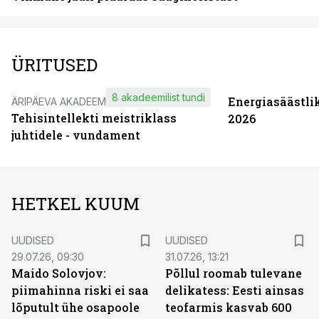
ÜRITUSED
8 akadeemilist tundi
Energiasäästli
ÄRIPÄEVA AKADEEMIA
Tehisintellekti meistriklass
2026
juhtidele - vundament
HETKEL KUUM
UUDISED
UUDISED
29.07.26, 09:30
31.07.26, 13:21
Maido Solovjov:
Põllul roomab tulevane
piimahinna riski ei saa
delikatess: Eesti ainsas
lõputult ühe osapoole
teofarmis kasvab 600