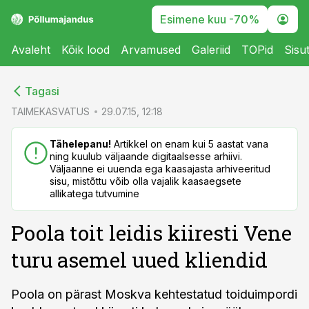
Esimene kuu -70%
Avaleht
Kõik lood
Arvamused
Galeriid
TOPid
Sisu
cebook
cebook
Tagasi
Twitter)
Twitter)
TAIMEKASVATUS
29.07.15, 12:18
kedIn
kedIn
Tähelepanu!
Artikkel on enam kui 5 aastat vana
ning kuulub väljaande digitaalsesse arhiivi.
ail
ail
Väljaanne ei uuenda ega kaasajasta arhiveeritud
sisu, mistõttu võib olla vajalik kaasaegsete
k
k
allikatega tutvumine
Poola toit leidis kiiresti Vene
turu asemel uued kliendid
Poola on pärast Moskva kehtestatud toiduimpordi