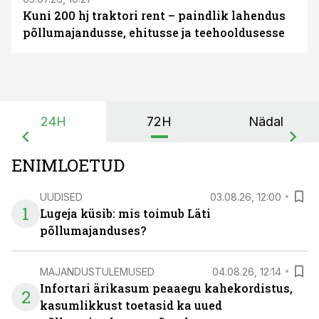
Kuni 200 hj traktori rent – paindlik lahendus
põllumajandusse, ehitusse ja teehooldusesse
24H
72H
Nädal
ENIMLOETUD
UUDISED
03.08.26, 12:00
1
Lugeja küsib: mis toimub Läti
põllumajanduses?
MAJANDUSTULEMUSED
04.08.26, 12:14
Infortari ärikasum peaaegu kahekordistus,
2
kasumlikkust toetasid ka uued