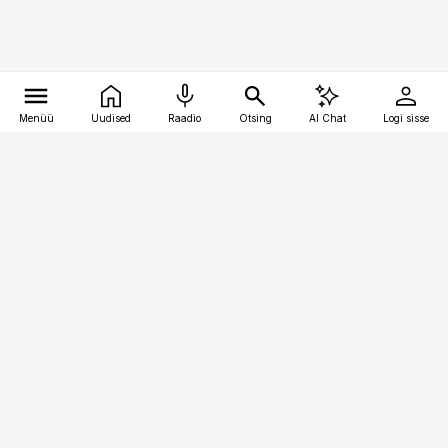
Menüü
Uudised
Raadio
Otsing
AI Chat
Logi sisse
Vana-Lõuna 39/1, 19094 Tallinn
(+372) 667 0111
pollumajandus@pollumajandus.ee
Telli
Reklaam
Firmast
Sisu kasutamisõigused
Ajakirjaniku
eetikakoodeks