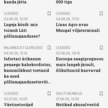
kanda jätta
000 tigu
UUDISED
UUDISED
03.08.26, 12:00
04.08.26, 11:23
Lugeja küsib: mis
Linas Agro avas
toimub Läti
Muugal viljaterminali
põllumajanduses?
MAJANDUSTULEMUSED
UUDISED
04.08.26, 12:14
03.08.26, 09:15
Infortari ärikasum
Euroopa saagiprognoos:
peaaegu kahekordistus,
mais langeb järsult,
kasumlikkust toetasid
õlikultuurid kasvavad
ka uued
põllumajandusettevõtted
ST
UUDISED
SISUTURUNDUS
30.07.26, 12:00
01.06.26, 13:29
Väetisetootjad
Nutikad akusalvestid