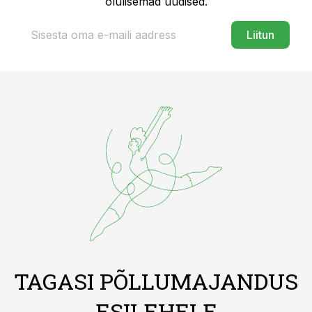
olulisemad uudised.
Liitun
TAGASI PÕLLUMAJANDUS
ESILEHELE