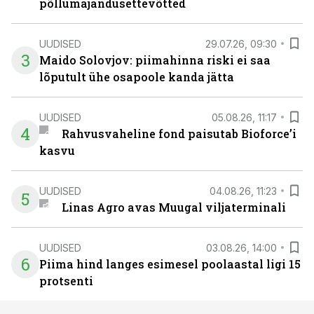
põllumajandusettevõtted
UUDISED
29.07.26, 09:30
3
Maido Solovjov: piimahinna riski ei saa
lõputult ühe osapoole kanda jätta
UUDISED
05.08.26, 11:17
4
Rahvusvaheline fond paisutab Bioforce’i
kasvu
UUDISED
04.08.26, 11:23
5
Linas Agro avas Muugal viljaterminali
UUDISED
03.08.26, 14:00
6
Piima hind langes esimesel poolaastal ligi 15
protsenti