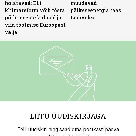
hoiatavad: ELi
muudavad
kliimareform võib tõsta
päikeseenergia taas
põllumeeste kulusid ja
tasuvaks
viia tootmise Euroopast
välja
LIITU UUDISKIRJAGA
Telli uudiskiri ning saad oma postkasti päeva