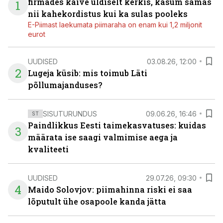
firmades käive üldiselt kerkis, kasum samas
1
nii kahekordistus kui ka sulas pooleks
E-Piimast laekumata piimaraha on enam kui 1,2 miljonit
eurot
UUDISED
03.08.26, 12:00
2
Lugeja küsib: mis toimub Läti
põllumajanduses?
SISUTURUNDUS
09.06.26, 16:46
ST
Paindlikkus Eesti taimekasvatuses: kuidas
3
määrata ise saagi valmimise aega ja
kvaliteeti
UUDISED
29.07.26, 09:30
4
Maido Solovjov: piimahinna riski ei saa
lõputult ühe osapoole kanda jätta