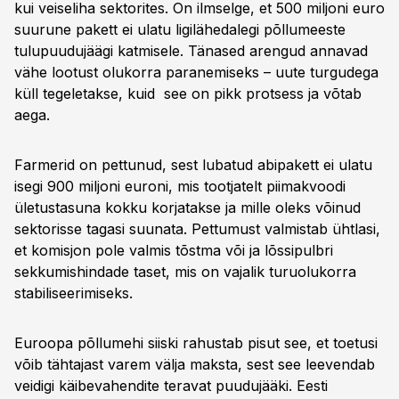
kui veiseliha sektorites. On ilmselge, et 500 miljoni euro
suurune pakett ei ulatu ligilähedalegi põllumeeste
tulupuudujäägi katmisele. Tänased arengud annavad
vähe lootust olukorra paranemiseks – uute turgudega
küll tegeletakse, kuid see on pikk protsess ja võtab
aega.
Farmerid on pettunud, sest lubatud abipakett ei ulatu
isegi 900 miljoni euroni, mis tootjatelt piimakvoodi
ületustasuna kokku korjatakse ja mille oleks võinud
sektorisse tagasi suunata. Pettumust valmistab ühtlasi,
et komisjon pole valmis tõstma või ja lõssipulbri
sekkumishindade taset, mis on vajalik turuolukorra
stabiliseerimiseks.
Euroopa põllumehi siiski rahustab pisut see, et toetusi
võib tähtajast varem välja maksta, sest see leevendab
veidigi käibevahendite teravat puudujääki. Eesti