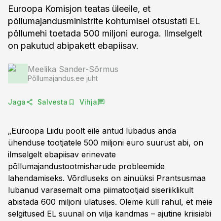
Euroopa Komisjon teatas üleeile, et
põllumajandusministrite kohtumisel otsustati EL
põllumehi toetada 500 miljoni euroga. Ilmselgelt
on pakutud abipakett ebapiisav.
Meelika Sander-Sõrmus
Põllumajandus.ee juht
Jaga
Salvesta
Vihja
„Euroopa Liidu poolt eile antud lubadus anda
ühenduse tootjatele 500 miljoni euro suurust abi, on
ilmselgelt ebapiisav erinevate
põllumajandustootmisharude probleemide
lahendamiseks. Võrdluseks on ainuüksi Prantsusmaa
lubanud varasemalt oma piimatootjaid siseriiklikult
abistada 600 miljoni ulatuses. Oleme küll rahul, et meie
selgitused EL suunal on vilja kandmas – ajutine kriisiabi