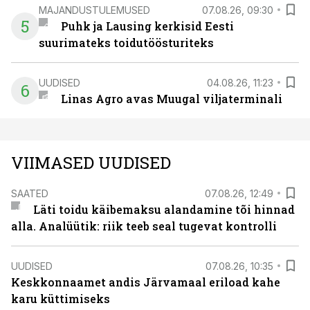
MAJANDUSTULEMUSED
07.08.26, 09:30
5
Puhk ja Lausing kerkisid Eesti
suurimateks toidutöösturiteks
UUDISED
04.08.26, 11:23
6
Linas Agro avas Muugal viljaterminali
VIIMASED UUDISED
SAATED
07.08.26, 12:49
Läti toidu käibemaksu alandamine tõi hinnad
alla. Analüütik: riik teeb seal tugevat kontrolli
UUDISED
07.08.26, 10:35
Keskkonnaamet andis Järvamaal eriload kahe
karu küttimiseks