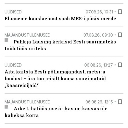
UUDISED
07.08.26, 10:31
Eluaseme kaaslaenust saab MES-i püsiv meede
MAJANDUSTULEMUSED
07.08.26, 09:30
Puhk ja Lausing kerkisid Eesti suurimateks
toidutöösturiteks
UUDISED
06.08.26, 13:27
Aita kaitsta Eesti põllumajandust, metsi ja
loodust – ära too reisilt kaasa soovimatuid
„kaasreisijaid“
MAJANDUSTULEMUSED
06.08.26, 12:15
Arke Lihatööstuse ärikasum kasvas üle
kaheksa korra