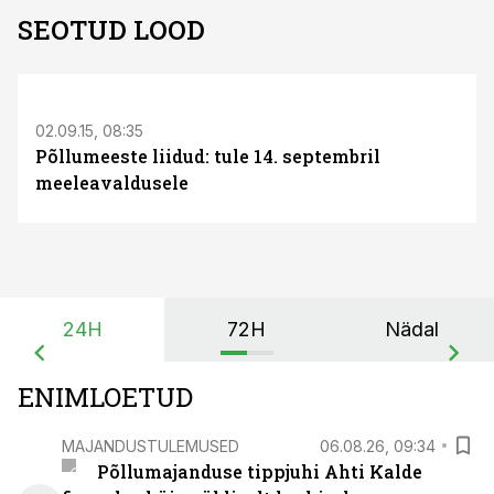
SEOTUD LOOD
S
02.09.15, 08:35
Põllumeeste liidud: tule 14. septembril
meeleavaldusele
24H
72H
Nädal
ENIMLOETUD
MAJANDUSTULEMUSED
06.08.26, 09:34
Põllumajanduse tippjuhi Ahti Kalde