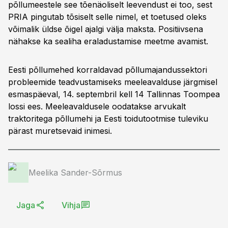
põllumeestele see tõenäoliselt leevendust ei too, sest
PRIA pingutab tõsiselt selle nimel, et toetused oleks
võimalik üldse õigel ajalgi välja maksta. Positiivsena
nähakse ka sealiha eraladustamise meetme avamist.
Eesti põllumehed korraldavad põllumajandussektori
probleemide teadvustamiseks meeleavalduse järgmisel
esmaspäeval, 14. septembril kell 14 Tallinnas Toompea
lossi ees. Meeleavaldusele oodatakse arvukalt
traktoritega põllumehi ja Eesti toidutootmise tuleviku
pärast muretsevaid inimesi.
Meelika Sander-Sõrmus
Jaga
Vihja