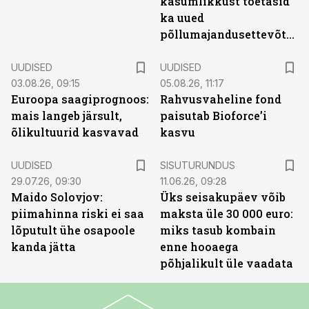
kasumlikkust toetasid
ka uued
põllumajandusettevõtted
UUDISED
UUDISED
03.08.26, 09:15
05.08.26, 11:17
Euroopa saagiprognoos:
Rahvusvaheline fond
mais langeb järsult,
paisutab Bioforce’i
õlikultuurid kasvavad
kasvu
ST
UUDISED
SISUTURUNDUS
29.07.26, 09:30
11.06.26, 09:28
Maido Solovjov:
Üks seisakupäev võib
piimahinna riski ei saa
maksta üle 30 000 euro:
lõputult ühe osapoole
miks tasub kombain
kanda jätta
enne hooaega
põhjalikult üle vaadata