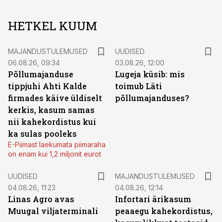
HETKEL KUUM
MAJANDUSTULEMUSED
UUDISED
06.08.26, 09:34
03.08.26, 12:00
Põllumajanduse
Lugeja küsib: mis
tippjuhi Ahti Kalde
toimub Läti
firmades käive üldiselt
põllumajanduses?
kerkis, kasum samas
nii kahekordistus kui
ka sulas pooleks
E-Piimast laekumata piimaraha
on enam kui 1,2 miljonit eurot
UUDISED
MAJANDUSTULEMUSED
04.08.26, 11:23
04.08.26, 12:14
Linas Agro avas
Infortari ärikasum
Muugal viljaterminali
peaaegu kahekordistus,