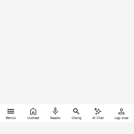
Menüü
Uudised
Raadio
Otsing
AI Chat
Logi sisse