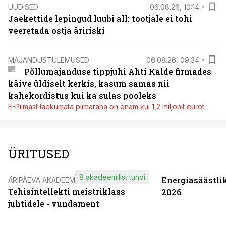
UUDISED
06.08.26, 10:14
Jaekettide lepingud luubi all: tootjale ei tohi
veeretada ostja äririski
MAJANDUSTULEMUSED
06.08.26, 09:34
Põllumajanduse tippjuhi Ahti Kalde firmades
käive üldiselt kerkis, kasum samas nii
kahekordistus kui ka sulas pooleks
E-Piimast laekumata piimaraha on enam kui 1,2 miljonit eurot
ÜRITUSED
8 akadeemilist tundi
Energiasäästli
ÄRIPÄEVA AKADEEMIA
Tehisintellekti meistriklass
2026
juhtidele - vundament