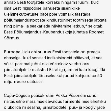
annab Eesti tootjatele korraks hingamisruumi, kuid
ilma Eesti riigipoolse panuseta siseriiklike
üleminekutoetuste näol pole võimalik taastada
põllumajandustootjate kindlustunnet tootmisega jätkata
ning piima- ja seakarjade hävitamine jätkub,“ selgitab
Eesti Põllumajandus-Kaubanduskoja juhataja Roomet
Sõrmus.
Euroopa Liidu abi suurus Eesti tootjatele on praegu
ebaselge, kuid senised indikatsioonid näitavad, et see
võiks paremal juhul olla võrreldav veebruaris
piimatootjatele makstud EL abiga, mis ei kata kaugeltki
Eesti piimatootjate tänaseks kuhjunud kahjusid ca 50
miljoni euro ulatuses.
Copa-Cogeca peasekretäri Pekka Pesoneni sõnul
näitas eilne massimeeleavaldus farmerite meeleheitliku
olukorda nii sealiha, piimatoodete, puu- ja köögiviljade