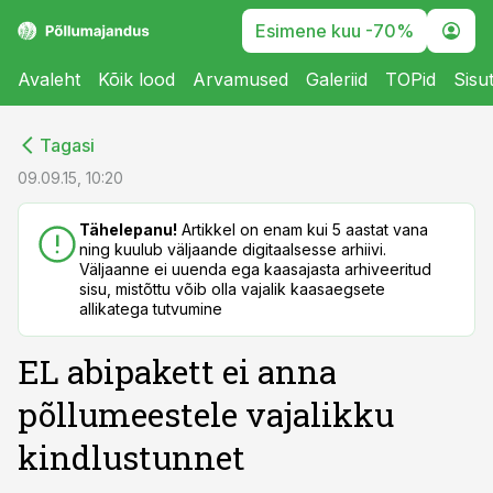
Esimene kuu -70%
Avaleht
Kõik lood
Arvamused
Galeriid
TOPid
Sisu
cebook
cebook
Tagasi
Twitter)
Twitter)
09.09.15, 10:20
kedIn
kedIn
Tähelepanu!
Artikkel on enam kui 5 aastat vana
ning kuulub väljaande digitaalsesse arhiivi.
ail
ail
Väljaanne ei uuenda ega kaasajasta arhiveeritud
sisu, mistõttu võib olla vajalik kaasaegsete
k
k
allikatega tutvumine
EL abipakett ei anna
põllumeestele vajalikku
kindlustunnet