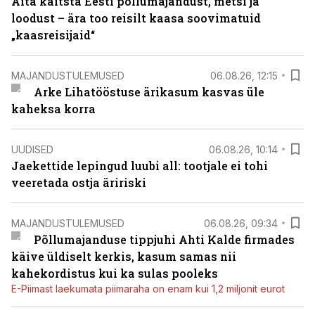
Aita kaitsta Eesti põllumajandust, metsi ja
loodust – ära too reisilt kaasa soovimatuid
„kaasreisijaid“
MAJANDUSTULEMUSED
06.08.26, 12:15
Arke Lihatööstuse ärikasum kasvas üle
kaheksa korra
UUDISED
06.08.26, 10:14
Jaekettide lepingud luubi all: tootjale ei tohi
veeretada ostja äririski
MAJANDUSTULEMUSED
06.08.26, 09:34
Põllumajanduse tippjuhi Ahti Kalde firmades
käive üldiselt kerkis, kasum samas nii
kahekordistus kui ka sulas pooleks
E-Piimast laekumata piimaraha on enam kui 1,2 miljonit eurot