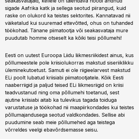
seakasvatajaid, kellele on täiendava hoobi andnud
sigade Aafrika katk ja sellega seotud piirangud, kuid
raske on olukord ka teistes sektorites. Kannatavad nii
väiketalud kui suuremad ettevõtted, ohus on tuhanded
töökohad. Tänane piimatootja või seakasvataja mure
puudutab homme otseselt ka kõiki teisi põllumehi!
Eesti on uutest Euroopa Liidu liikmesriikidest ainus, kus
põllumeestele pole kriisiolukorras makstud siseriiklikku
üleminekutoetust. Samuti ei ole riigieelarvest makstud
ELi poolt lubatud kriisiabi piimatootjatele. Kõik Eesti
naaberriigid ja paljud teised ELi liikmesriigid on kriisi
teadvustanud ning oma põllumehi toetanud, sest
ajutine kriisiabi aitab ka tulevikus tagada toiduga
varustatuse ja töökohad nii maapiirkondades kui teistes
põllumajandusega seotud valdkondades. Sellise abi
puudumine seab meie põllumehed aga teistega
võrreldes veelgi ebavõrdsemasse seisu.