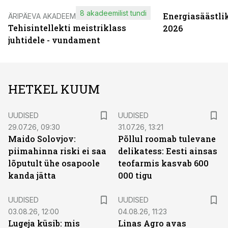
8 akadeemilist tundi
Energiasäästli
ÄRIPÄEVA AKADEEMIA
Tehisintellekti meistriklass
2026
juhtidele - vundament
HETKEL KUUM
UUDISED
UUDISED
29.07.26, 09:30
31.07.26, 13:21
Maido Solovjov:
Põllul roomab tulevane
piimahinna riski ei saa
delikatess: Eesti ainsas
lõputult ühe osapoole
teofarmis kasvab 600
kanda jätta
000 tigu
UUDISED
UUDISED
03.08.26, 12:00
04.08.26, 11:23
Lugeja küsib: mis
Linas Agro avas