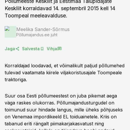
Põllumeeste Keskliit ja Eestimaa Talupidajate
Keskliit korraldavad 14. septembril 2015 kell 14
Toompeal meeleavalduse.
Meelika Sander-Sõrmus
Põllumajandus.ee juht
Jaga
Salvesta
Vihja
Korraldajad loodavad, et võimalikult paljud põllumehed
tulevad vaatamata kiirele viljakoristusajale Toompeale
traktoriga.
Suur osa Eesti põllumeestest on juba pikemat aega
väga raskes olukorras. Põllumajandusturgudel on
toimunud suur hindade langus, mille üheks põhjuseks
on Venemaa impordikeeld EL toiduainetele. Kriis on
tabanud eriti rängalt piimakarjakasvatust ning