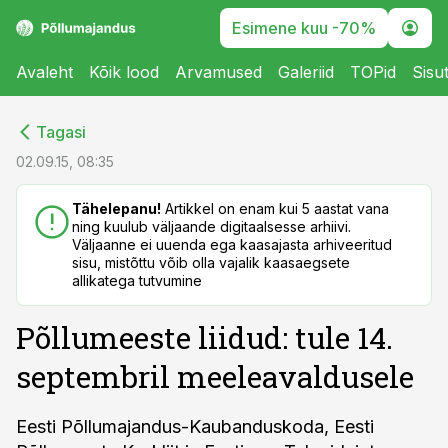
Esimene kuu -70%
Avaleht
Kõik lood
Arvamused
Galeriid
TOPid
Sisu
cebook
cebook
Tagasi
Twitter)
Twitter)
02.09.15, 08:35
kedIn
kedIn
Tähelepanu!
Artikkel on enam kui 5 aastat vana
ning kuulub väljaande digitaalsesse arhiivi.
ail
ail
Väljaanne ei uuenda ega kaasajasta arhiveeritud
sisu, mistõttu võib olla vajalik kaasaegsete
k
k
allikatega tutvumine
Põllumeeste liidud: tule 14.
septembril meeleavaldusele
Eesti Põllumajandus-Kaubanduskoda, Eesti