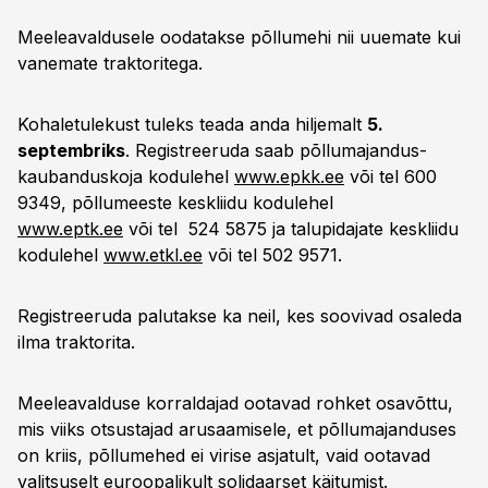
Meeleavaldusele oodatakse põllumehi nii uuemate kui
vanemate traktoritega.
Kohaletulekust tuleks teada anda hiljemalt
5.
septembriks
. Registreeruda saab põllumajandus-
kaubanduskoja kodulehel
www.epkk.ee
või tel 600
9349, põllumeeste keskliidu kodulehel
www.eptk.ee
või tel 524 5875 ja talupidajate keskliidu
kodulehel
www.etkl.ee
või tel 502 9571.
Registreeruda palutakse ka neil, kes soovivad osaleda
ilma traktorita.
Meeleavalduse korraldajad ootavad rohket osavõttu,
mis viiks otsustajad arusaamisele, et põllumajanduses
on kriis, põllumehed ei virise asjatult, vaid ootavad
valitsuselt euroopalikult solidaarset käitumist.