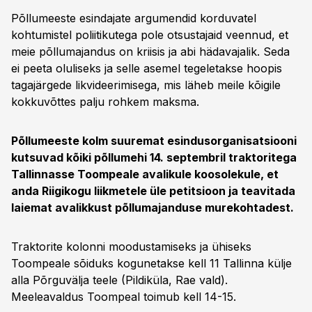
Põllumeeste esindajate argumendid korduvatel
kohtumistel poliitikutega pole otsustajaid veennud, et
meie põllumajandus on kriisis ja abi hädavajalik. Seda
ei peeta oluliseks ja selle asemel tegeletakse hoopis
tagajärgede likvideerimisega, mis läheb meile kõigile
kokkuvõttes palju rohkem maksma.
Põllumeeste kolm suuremat esindusorganisatsiooni
kutsuvad kõiki põllumehi 14. septembril traktoritega
Tallinnasse Toompeale avalikule koosolekule, et
anda Riigikogu liikmetele üle petitsioon ja teavitada
laiemat avalikkust põllumajanduse murekohtadest.
Traktorite kolonni moodustamiseks ja ühiseks
Toompeale sõiduks kogunetakse kell 11 Tallinna külje
alla Põrguvälja teele (Pildiküla, Rae vald).
Meeleavaldus Toompeal toimub kell 14-15.