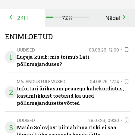
24H
72H
Nädal
ENIMLOETUD
UUDISED
03.08.26, 12:00
1
Lugeja küsib: mis toimub Läti
põllumajanduses?
MAJANDUSTULEMUSED
04.08.26, 12:14
Infortari ärikasum peaaegu kahekordistus,
2
kasumlikkust toetasid ka uued
põllumajandusettevõtted
UUDISED
29.07.26, 09:30
3
Maido Solovjov: piimahinna riski ei saa
lõputult ühe osapoole kanda jätta