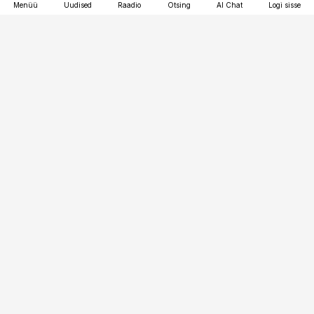
Menüü
Uudised
Raadio
Otsing
AI Chat
Logi sisse
Vana-Lõuna 39/1, 19094 Tallinn
(+372) 667 0111
pollumajandus@pollumajandus.ee
Telli
Reklaam
Firmast
Sisu kasutamisõigused
Ajakirjaniku
eetikakoodeks
Üldtingimused
Privaatsustingimused
Küpsiste poliitika
KKK
Eesti Meediaettevõtete
Eelistuste haldamine
Liit