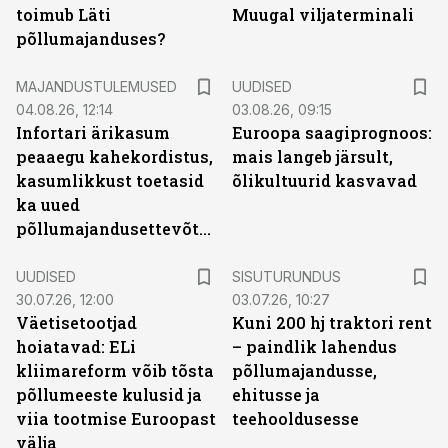
toimub Läti
Muugal viljaterminali
põllumajanduses?
MAJANDUSTULEMUSED
UUDISED
04.08.26, 12:14
03.08.26, 09:15
Infortari ärikasum
Euroopa saagiprognoos:
peaaegu kahekordistus,
mais langeb järsult,
kasumlikkust toetasid
õlikultuurid kasvavad
ka uued
põllumajandusettevõtted
ST
UUDISED
SISUTURUNDUS
30.07.26, 12:00
03.07.26, 10:27
Väetisetootjad
Kuni 200 hj traktori rent
hoiatavad: ELi
– paindlik lahendus
kliimareform võib tõsta
põllumajandusse,
põllumeeste kulusid ja
ehitusse ja
viia tootmise Euroopast
teehooldusesse
välja