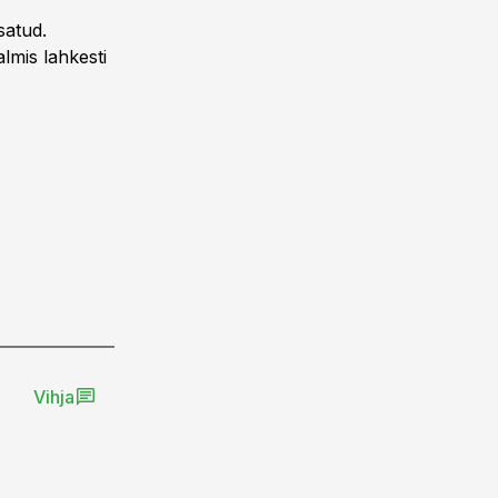
satud.
lmis lahkesti
Vihja