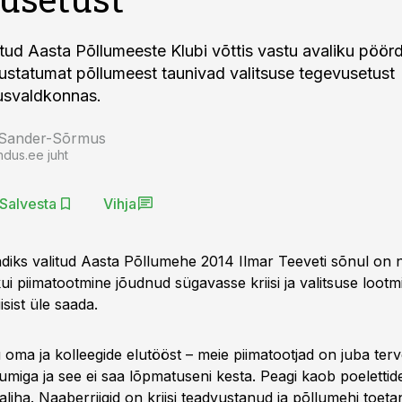
tud Aasta Põllumeeste Klubi võttis vastu avaliku pöörd
nustatumat põllumeest taunivad valitsuse tegevusetust
usvaldkonnas.
 Sander-Sõrmus
ndus.ee juht
Salvesta
Vihja
ndiks valitud Aasta Põllumehe 2014 Ilmar Teeveti sõnul on n
i piimatootmine jõudnud sügavasse kriisi ja valitsuse lootm
iisist üle saada.
 oma ja kolleegide elutööst – meie piimatootjad on juba terv
miga ja see ei saa lõpmatuseni kesta. Peagi kaob poelettide
iha. Naaberriigid on kriisi teadvustanud ja põllumehi toeta