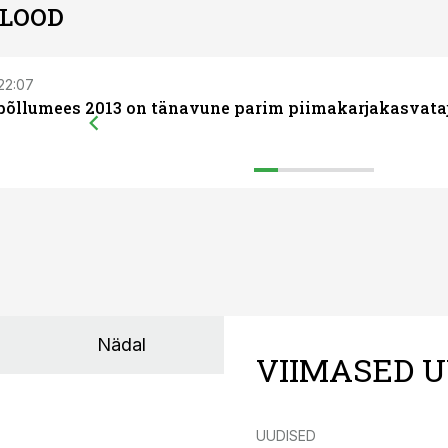
 LOOD
 22:07
põllumees 2013 on tänavune parim piimakarjakasvata
Nädal
VIIMASED U
UUDISED