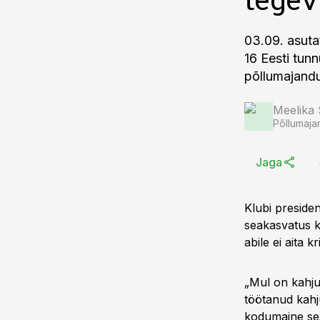
03.09. asuta
16 Eesti tun
põllumajand
Meelika
Põllumaja
Jaga
Klubi preside
seakasvatus ku
abile ei aita kr
„Mul on kahju
töötanud kahju
kodumaine seal