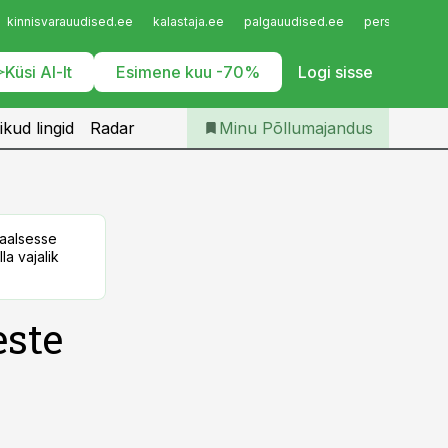
Iseteenindus
kinnisvarauudised.ee
kalastaja.ee
palgauudised.ee
personaliuudi
Telli Põllumajandus
Küsi AI-lt
Esimene kuu -70%
Logi sisse
ikud lingid
Radar
Minu Põllumajandus
taalsesse
la vajalik
este