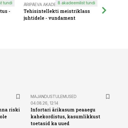
t tundi
8 akadeemilist tundi
ÄRIPÄEVA AKADEEMIA
IT KOOLIT
tus -
Tehisintellekti meistriklass
Muutuste
juhtidele - vundament
praktilis
MAJANDUSTULEMUSED
04.08.26, 12:14
nna riski
Infortari ärikasum peaaegu
ole
kahekordistus, kasumlikkust
toetasid ka uued