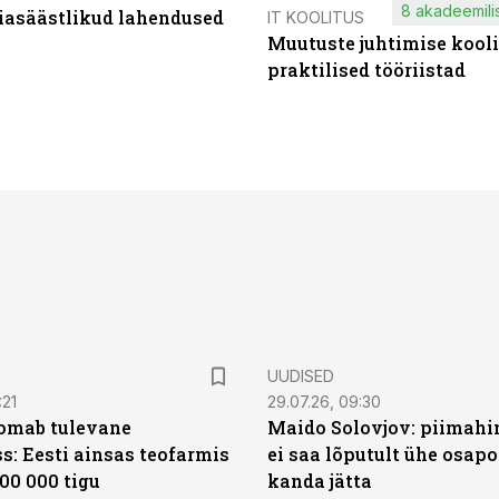
8 akadeemilis
iasäästlikud lahendused
IT KOOLITUS
Muutuste juhtimise kooli
praktilised tööriistad
UUDISED
:21
29.07.26, 09:30
oomab tulevane
Maido Solovjov: piimahi
s: Eesti ainsas teofarmis
ei saa lõputult ühe osapo
00 000 tigu
kanda jätta