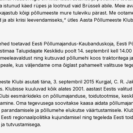
a istunud käed rüpes ja lootnud vaid Brüsseli abile. Meie av
ajastub kõigi põllumeeste mure tuleviku pärast. Me ootame 
id ja abi kriisi leevendamiseks,“ ütles Aasta Põllumeeste Klub
hed toetavad Eesti Põllumajandus-Kaubanduskoja, Eesti P
estimaa Talupidajate Keskliidu poolt 14. septembril kell 14.00
 meeleavaldust ning kutsuvad põllumehi koos traktoritega ja 
mpeale, kus väljendame oma õiglast pahameelt valitsuse teg
ste Klubi asutati täna, 3. septembril 2015 Kurgjal, C. R. J
. Klubisse kuuluvad kõik alates 2001. aastast Eestis valitud
lubi eesmärkideks on põllumajanduse, toidutootmise, kesk
mine. Oma tegevusega soovitakse kaasa aidata põllumajan
parandamisele ja põllumehe elukutse väärtustamisele. Klub
Eesti regionaalpoliitika kujundamisel ning tegeleda Eesti toi
 ja tutvustamisega.