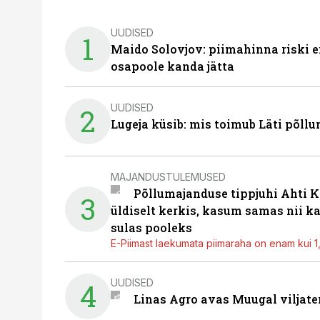
UUDISED
1
Maido Solovjov: piimahinna riski ei
osapoole kanda jätta
UUDISED
2
Lugeja küsib: mis toimub Läti põll
MAJANDUSTULEMUSED
Põllumajanduse tippjuhi Ahti K
3
üldiselt kerkis, kasum samas nii k
sulas pooleks
E-Piimast laekumata piimaraha on enam kui 1,2
UUDISED
4
Linas Agro avas Muugal viljate