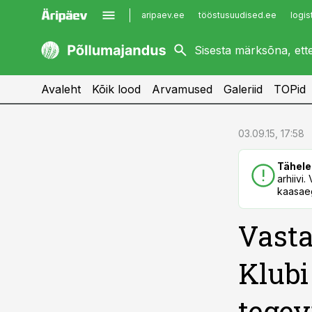
aripaev.ee
tööstusuudised.ee
logis
kaubandus.ee
imelineajalugu.ee
kinnisvarauudised.ee
imelineteadus.ee
Avaleht
Kõik lood
Arvamused
Galeriid
TOPid
cebook
cebook
03.09.15, 17:58
Twitter)
Twitter)
Tähele
kedIn
kedIn
arhiivi
kaasaeg
ail
ail
Vasta
k
k
Klubi
tegev