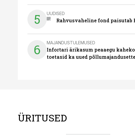
UUDISED
5
Rahvusvaheline fond paisutab B
MAJANDUSTULEMUSED
6
Infortari ärikasum peaaegu kaheko
toetasid ka uued põllumajandusett
ÜRITUSED