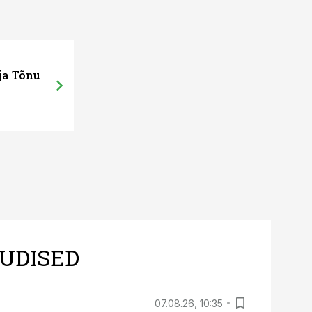
02.09.15, 08:35
ja Tõnu
Põllumeeste liidud: tule 14. septem
UDISED
07.08.26, 10:35