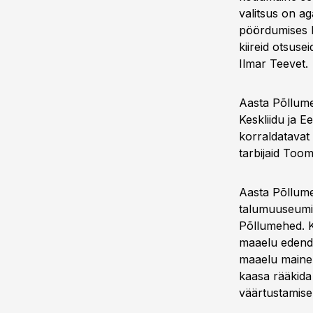
valitsus on ag
pöördumises k
kiireid otsuse
Ilmar Teevet.
Aasta Põllume
Keskliidu ja E
korraldatavat
tarbijaid Too
Aasta Põllumee
talumuuseumis
Põllumehed. K
maaelu edenda
maaelu maine 
kaasa rääkida 
väärtustamise