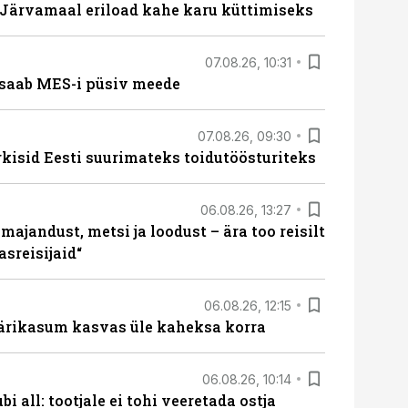
ärvamaal eriload kahe karu küttimiseks
07.08.26, 10:31
saab MES-i püsiv meede
07.08.26, 09:30
rkisid Eesti suurimateks toidutöösturiteks
06.08.26, 13:27
majandust, metsi ja loodust – ära too reisilt
sreisijaid“
06.08.26, 12:15
ärikasum kasvas üle kaheksa korra
06.08.26, 10:14
i all: tootjale ei tohi veeretada ostja