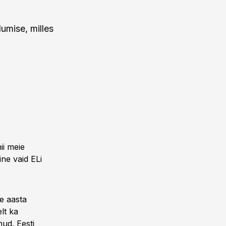
umise, milles
ii meie
ine vaid ELi
e aasta
lt ka
nud. Eesti