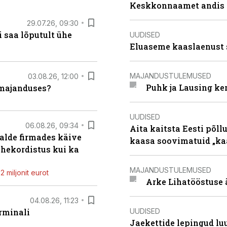
Keskkonnaamet andis J
29.07.26, 09:30
 saa lõputult ühe
UUDISED
Eluaseme kaaslaenust 
MAJANDUSTULEMUSED
03.08.26, 12:00
Puhk ja Lausing ke
umajanduses?
UUDISED
06.08.26, 09:34
Aita kaitsta Eesti põllu
alde firmades käive
kaasa soovimatuid „kaa
ahekordistus kui ka
MAJANDUSTULEMUSED
 miljonit eurot
Arke Lihatööstuse 
04.08.26, 11:23
UUDISED
rminali
Jaekettide lepingud luub