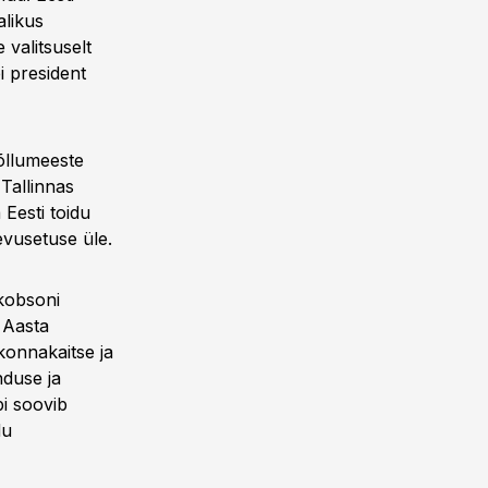
alikus
valitsuselt
i president
õllumeeste
 Tallinnas
Eesti toidu
evusetuse üle.
akobsoni
 Aasta
konnakaitse ja
duse ja
i soovib
du