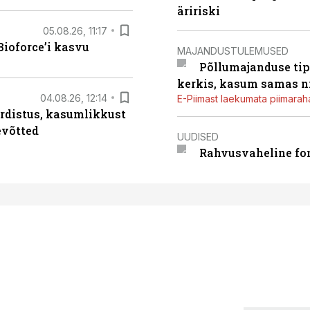
äririski
05.08.26, 11:17
ioforce’i kasvu
MAJANDUSTULEMUSED
Põllumajanduse tip
kerkis, kasum samas ni
04.08.26, 12:14
E-Piimast laekumata piimaraha
rdistus, kasumlikkust
evõtted
UUDISED
Rahvusvaheline fon