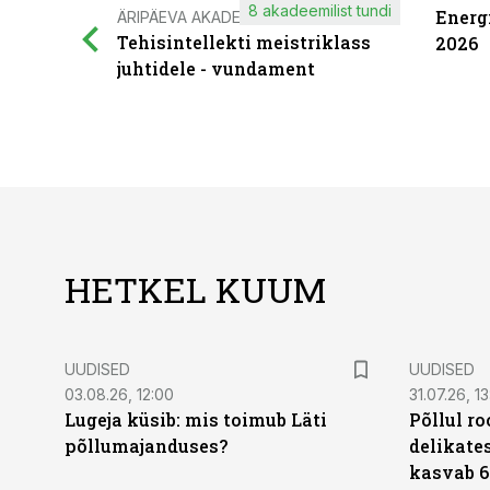
8 akadeemilist tundi
Energ
ÄRIPÄEVA AKADEEMIA
Tehisintellekti meistriklass
2026
juhtidele - vundament
HETKEL KUUM
UUDISED
UUDISED
03.08.26, 12:00
31.07.26, 13
Lugeja küsib: mis toimub Läti
Põllul r
põllumajanduses?
delikates
kasvab 6