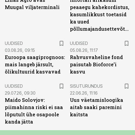
Muugal viljaterminali
peaaegu kahekordistus,
kasumlikkust toetasid
ka uued
põllumajandusettevõtted
UUDISED
UUDISED
03.08.26, 09:15
05.08.26, 11:17
Euroopa saagiprognoos:
Rahvusvaheline fond
mais langeb järsult,
paisutab Bioforce’i
õlikultuurid kasvavad
kasvu
ST
UUDISED
SISUTURUNDUS
29.07.26, 09:30
22.06.26, 11:16
Maido Solovjov:
Uus väetamisloogika
piimahinna riski ei saa
aitab saaki paremini
lõputult ühe osapoole
kaitsta
kanda jätta