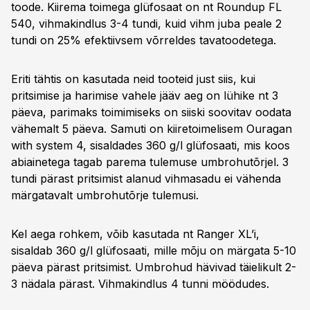
toode. Kiirema toimega glüfosaat on nt Roundup FL
540, vihmakindlus 3-4 tundi, kuid vihm juba peale 2
tundi on 25% efektiivsem võrreldes tavatoodetega.
Eriti tähtis on kasutada neid tooteid just siis, kui
pritsimise ja harimise vahele jääv aeg on lühike nt 3
päeva, parimaks toimimiseks on siiski soovitav oodata
vähemalt 5 päeva. Samuti on kiiretoimelisem Ouragan
with system 4, sisaldades 360 g/l glüfosaati, mis koos
abiainetega tagab parema tulemuse umbrohutõrjel. 3
tundi pärast pritsimist alanud vihmasadu ei vähenda
märgatavalt umbrohutõrje tulemusi.
Kel aega rohkem, võib kasutada nt Ranger XL’i,
sisaldab 360 g/l glüfosaati, mille mõju on märgata 5-10
päeva pärast pritsimist. Umbrohud hävivad täielikult 2-
3 nädala pärast. Vihmakindlus 4 tunni möödudes.