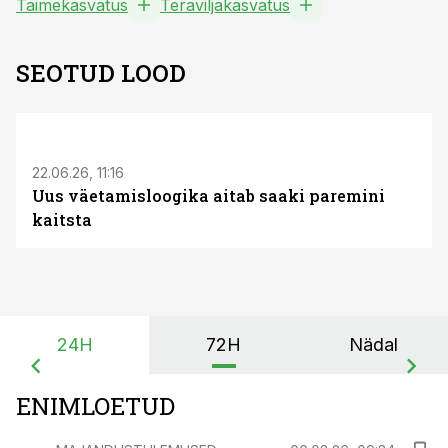
Taimekasvatus
Teraviljakasvatus
SEOTUD LOOD
ST
22.06.26, 11:16
Uus väetamisloogika aitab saaki paremini
kaitsta
24H
72H
Nädal
ENIMLOETUD