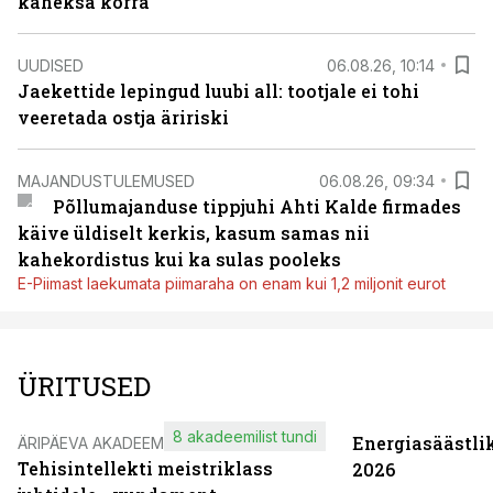
kaheksa korra
UUDISED
06.08.26, 10:14
Jaekettide lepingud luubi all: tootjale ei tohi
veeretada ostja äririski
MAJANDUSTULEMUSED
06.08.26, 09:34
Põllumajanduse tippjuhi Ahti Kalde firmades
käive üldiselt kerkis, kasum samas nii
kahekordistus kui ka sulas pooleks
E-Piimast laekumata piimaraha on enam kui 1,2 miljonit eurot
ÜRITUSED
8 akadeemilist tundi
Energiasäästli
ÄRIPÄEVA AKADEEMIA
Tehisintellekti meistriklass
2026