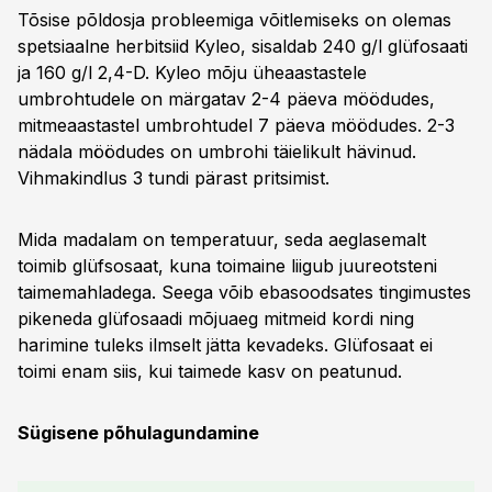
Tõsise põldosja probleemiga võitlemiseks on olemas
spetsiaalne herbitsiid Kyleo, sisaldab 240 g/l glüfosaati
ja 160 g/l 2,4-D. Kyleo mõju üheaastastele
umbrohtudele on märgatav 2-4 päeva möödudes,
mitmeaastastel umbrohtudel 7 päeva möödudes. 2-3
nädala möödudes on umbrohi täielikult hävinud.
Vihmakindlus 3 tundi pärast pritsimist.
Mida madalam on temperatuur, seda aeglasemalt
toimib glüfsosaat, kuna toimaine liigub juureotsteni
taimemahladega. Seega võib ebasoodsates tingimustes
pikeneda glüfosaadi mõjuaeg mitmeid kordi ning
harimine tuleks ilmselt jätta kevadeks. Glüfosaat ei
toimi enam siis, kui taimede kasv on peatunud.
Sügisene põhulagundamine