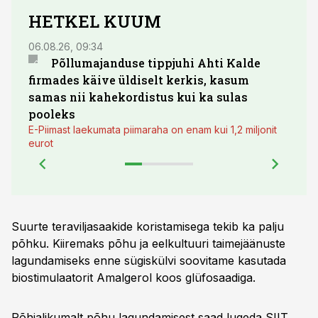
HETKEL KUUM
06.08.26, 09:34
03.08.
Põllumajanduse tippjuhi Ahti Kalde
Luge
firmades käive üldiselt kerkis, kasum
põll
samas nii kahekordistus kui ka sulas
pooleks
E-Piimast laekumata piimaraha on enam kui 1,2 miljonit
eurot
Suurte teraviljasaakide koristamisega tekib ka palju
põhku. Kiiremaks põhu ja eelkultuuri taimejäänuste
lagundamiseks enne sügiskülvi soovitame kasutada
biostimulaatorit Amalgerol koos glüfosaadiga.
Põhjalikumalt põhu lagundamisest saad lugeda
SIIT.