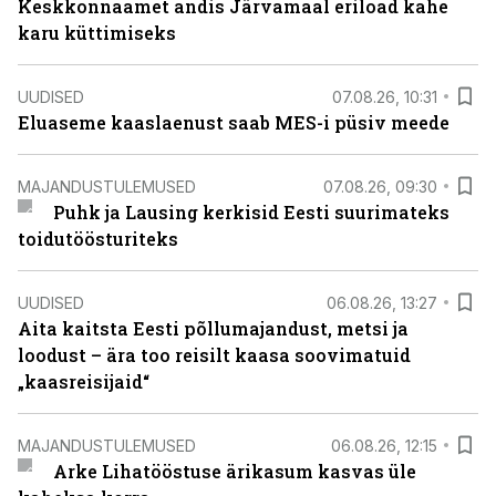
Keskkonnaamet andis Järvamaal eriload kahe
karu küttimiseks
UUDISED
07.08.26, 10:31
Eluaseme kaaslaenust saab MES-i püsiv meede
MAJANDUSTULEMUSED
07.08.26, 09:30
Puhk ja Lausing kerkisid Eesti suurimateks
toidutöösturiteks
UUDISED
06.08.26, 13:27
Aita kaitsta Eesti põllumajandust, metsi ja
loodust – ära too reisilt kaasa soovimatuid
„kaasreisijaid“
MAJANDUSTULEMUSED
06.08.26, 12:15
Arke Lihatööstuse ärikasum kasvas üle