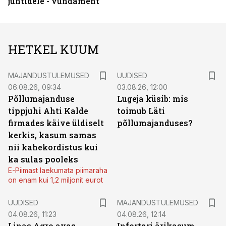
juhtidele - vundament
HETKEL KUUM
MAJANDUSTULEMUSED
UUDISED
06.08.26, 09:34
03.08.26, 12:00
Põllumajanduse
Lugeja küsib: mis
tippjuhi Ahti Kalde
toimub Läti
firmades käive üldiselt
põllumajanduses?
kerkis, kasum samas
nii kahekordistus kui
ka sulas pooleks
E-Piimast laekumata piimaraha
on enam kui 1,2 miljonit eurot
UUDISED
MAJANDUSTULEMUSED
04.08.26, 11:23
04.08.26, 12:14
Linas Agro avas
Infortari ärikasum