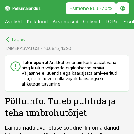
Esimene kuu -70%
Avaleht
Kõik lood
Arvamused
Galeriid
TOPid
Sisu
cebook
cebook
Tagasi
Twitter)
Twitter)
TAIMEKASVATUS
16.09.15, 15:20
kedIn
kedIn
Tähelepanu!
Artikkel on enam kui 5 aastat vana
ning kuulub väljaande digitaalsesse arhiivi.
ail
ail
Väljaanne ei uuenda ega kaasajasta arhiveeritud
sisu, mistõttu võib olla vajalik kaasaegsete
k
k
allikatega tutvumine
Põlluinfo: Tuleb puhtida ja
teha umbrohutõrjet
Läinud nädalavahetuse soodne ilm on aidanud