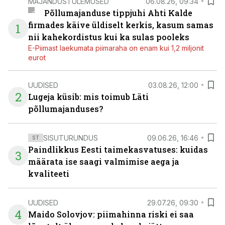
MAJANDUSTULEMUSED
06.08.26, 09:34
Põllumajanduse tippjuhi Ahti Kalde
firmades käive üldiselt kerkis, kasum samas
1
nii kahekordistus kui ka sulas pooleks
E-Piimast laekumata piimaraha on enam kui 1,2 miljonit
eurot
UUDISED
03.08.26, 12:00
2
Lugeja küsib: mis toimub Läti
põllumajanduses?
SISUTURUNDUS
09.06.26, 16:46
ST
Paindlikkus Eesti taimekasvatuses: kuidas
3
määrata ise saagi valmimise aega ja
kvaliteeti
UUDISED
29.07.26, 09:30
4
Maido Solovjov: piimahinna riski ei saa