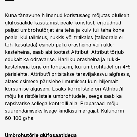
Kuna tänavune hilinenud koristusaeg mõjutas oluliselt
glüfosaatide kasutamist peale koristust, ei jõudnud
paljud umbrohutõrjet ära teha ja külv tuli teha kohe
peale. Kui talinisus, rukkis või tritikales (taliodrale ei
tohi kasutada) esineb palju orasheina või rukki-
kasteheina, saab abi tootest Attribut. Attribut tõrjub
edukalt ka odravarise. Hariliku orasheina ja rukki-
kasteheina tõrje on tõhusaim, kui umbrohtudel on 4-5
pärislehte. Attribut’i pritsitakse teraviljakasvu algfaasis,
alates esimese pärislehe ilmumisest kuni hiljemalt
kõrsumise alguseni. Lisaks kõrrelistele on Attribut’il
mõju ka ristõielistele umbrohtudele, seega saab ka
rapsivarise sellega kontrolli alla. Preparaadi mõju
suurendamiseks lisage kindlasti märgajat. Kulunorm
60-100 g/ha.
Umbrohutõrje glüfosaatidega