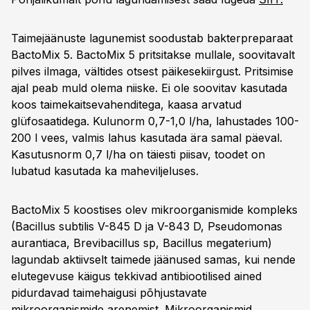
Taimejäänuste lagunemist soodustab bakterpreparaat
BactoMix 5. BactoMix 5 pritsitakse mullale, soovitavalt
pilves ilmaga, vältides otsest päikesekiirgust. Pritsimise
ajal peab muld olema niiske. Ei ole soovitav kasutada
koos taimekaitsevahenditega, kaasa arvatud
glüfosaatidega. Kulunorm 0,7-1,0 l/ha, lahustades 100-
200 l vees, valmis lahus kasutada ära samal päeval.
Kasutusnorm 0,7 l/ha on täiesti piisav, toodet on
lubatud kasutada ka maheviljeluses.
BactoMix 5 koostises olev mikroorganismide kompleks
(Bacillus subtilis V-845 D ja V-843 D, Pseudomonas
aurantiaca, Brevibacillus sp, Bacillus megaterium)
lagundab aktiivselt taimede jäänused samas, kui nende
elutegevuse käigus tekkivad antibiootilised ained
pidurdavad taimehaigusi põhjustavate
mikroorganismide arenemist. Mikroorganismid