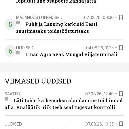
lõputult ühe osapoole kanda jätta
MAJANDUSTULEMUSED
07.08.26, 09:30
5
Puhk ja Lausing kerkisid Eesti
suurimateks toidutöösturiteks
UUDISED
04.08.26, 11:23
6
Linas Agro avas Muugal viljaterminali
VIIMASED UUDISED
SAATED
07.08.26, 12:49
Läti toidu käibemaksu alandamine tõi hinnad
alla. Analüütik: riik teeb seal tugevat kontrolli
UUDISED
07.08.26, 10:35