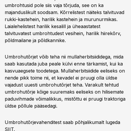
umbrohtusid pole siis vaja tõrjuda, see on ka
majanduslikult soodsam. Kõrrelistest näiteks talvituvad
rukki-kastehein, harilik kastehein ja murunurmikas.
Laialehelistest harilik kesalill ja üheaastatest
talvituvatest umbrohtudest vesihein, harilik hiirekõrv,
põldmailane ja põldkannike.
Umbrohutõrjet võib teha nii mullaherbitsiididega, mida
saab kasutada juba peale külvi enne tärkamist, kui ka
kasvuaegsete toodetega. Mullaherbitsiidide eeliseks on
nende pikk toime nii, et kevadel ei pruugi olla üldse
vajadust uuesti umbrohutõrjet teha. Varakult tehtud
umbrohutõrje kõige suuremaks eeliseks on hilisemate
paduvihmade võimalikkus, mistõttu ei pruugi traktoriga
üldse põllule pääsedagi.
Umbrohutõrjevahenditest saab põhjalikumalt lugeda
SIIT
.