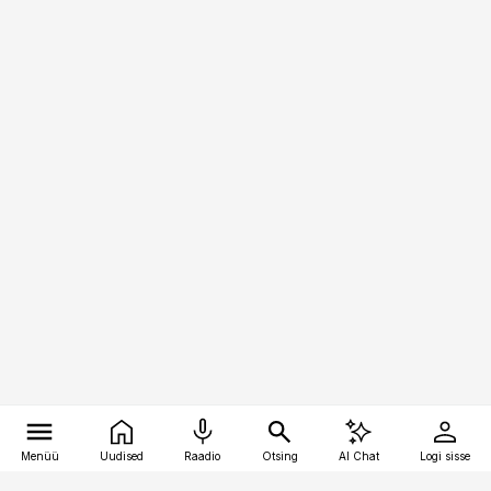
Menüü
Uudised
Raadio
Otsing
AI Chat
Logi sisse