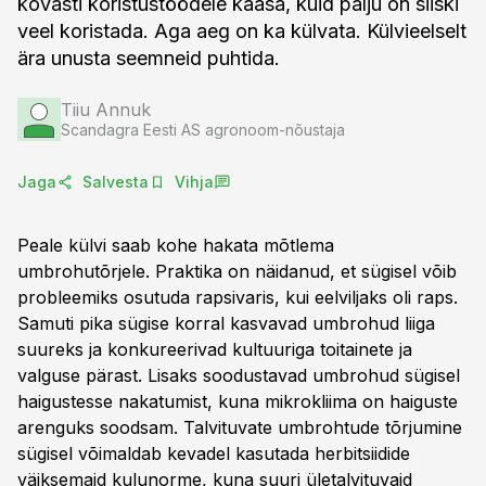
kõvasti koristustöödele kaasa, kuid palju on siiski
veel koristada. Aga aeg on ka külvata. Külvieelselt
ära unusta seemneid puhtida.
Tiiu Annuk
Scandagra Eesti AS agronoom-nõustaja
Jaga
Salvesta
Vihja
Peale külvi saab kohe hakata mõtlema
umbrohutõrjele. Praktika on näidanud, et sügisel võib
probleemiks osutuda rapsivaris, kui eelviljaks oli raps.
Samuti pika sügise korral kasvavad umbrohud liiga
suureks ja konkureerivad kultuuriga toitainete ja
valguse pärast. Lisaks soodustavad umbrohud sügisel
haigustesse nakatumist, kuna mikrokliima on haiguste
arenguks soodsam. Talvituvate umbrohtude tõrjumine
sügisel võimaldab kevadel kasutada herbitsiidide
väiksemaid kulunorme, kuna suuri ületalvituvaid