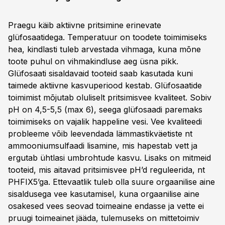
Praegu käib aktiivne pritsimine erinevate
glüfosaatidega. Temperatuur on toodete toimimiseks
hea, kindlasti tuleb arvestada vihmaga, kuna mõne
toote puhul on vihmakindluse aeg üsna pikk.
Glüfosaati sisaldavaid tooteid saab kasutada kuni
taimede aktiivne kasvuperiood kestab. Glüfosaatide
toimimist mõjutab oluliselt pritsimisvee kvaliteet. Sobiv
pH on 4,5-5,5 (max 6), seega glüfosaadi paremaks
toimimiseks on vajalik happeline vesi. Vee kvaliteedi
probleeme võib leevendada lämmastikväetiste nt
ammooniumsulfaadi lisamine, mis hapestab vett ja
ergutab ühtlasi umbrohtude kasvu. Lisaks on mitmeid
tooteid, mis aitavad pritsimisvee pH’d reguleerida, nt
PHFIX5’ga. Ettevaatlik tuleb olla suure orgaanilise aine
sisaldusega vee kasutamisel, kuna orgaanilise aine
osakesed vees seovad toimeaine endasse ja vette ei
pruugi toimeainet jääda, tulemuseks on mittetoimiv