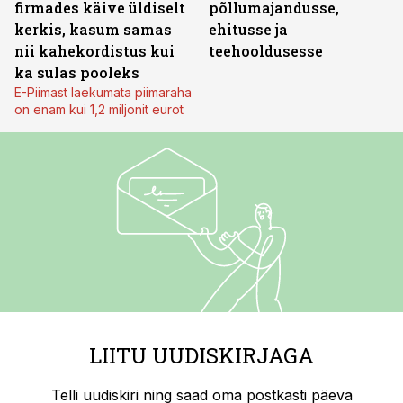
firmades käive üldiselt
põllumajandusse,
kerkis, kasum samas
ehitusse ja
nii kahekordistus kui
teehooldusesse
ka sulas pooleks
E-Piimast laekumata piimaraha
on enam kui 1,2 miljonit eurot
LIITU UUDISKIRJAGA
Telli uudiskiri ning saad oma postkasti päeva