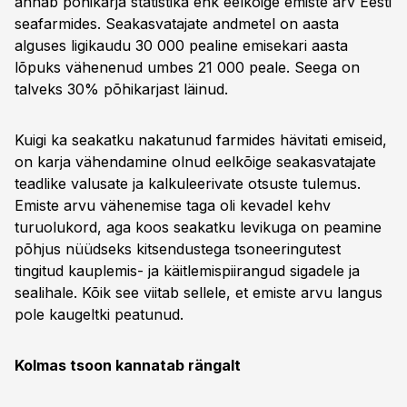
annab põhikarja statistika ehk eelkõige emiste arv Eesti
seafarmides. Seakasvatajate andmetel on aasta
alguses ligikaudu 30 000 pealine emisekari aasta
lõpuks vähenenud umbes 21 000 peale. Seega on
talveks 30% põhikarjast läinud.
Kuigi ka seakatku nakatunud farmides hävitati emiseid,
on karja vähendamine olnud eelkõige seakasvatajate
teadlike valusate ja kalkuleerivate otsuste tulemus.
Emiste arvu vähenemise taga oli kevadel kehv
turuolukord, aga koos seakatku levikuga on peamine
põhjus nüüdseks kitsendustega tsoneeringutest
tingitud kauplemis- ja käitlemispiirangud sigadele ja
sealihale. Kõik see viitab sellele, et emiste arvu langus
pole kaugeltki peatunud.
Kolmas tsoon kannatab rängalt