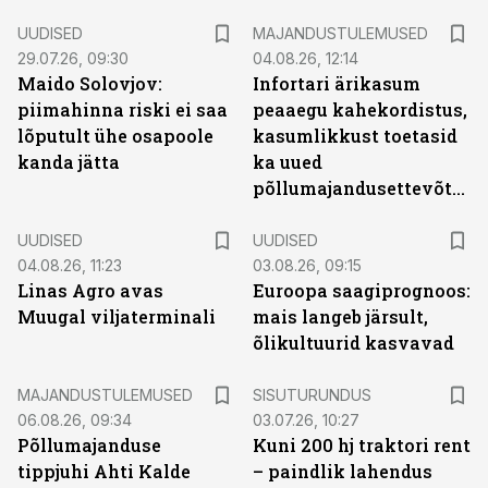
UUDISED
MAJANDUSTULEMUSED
29.07.26, 09:30
04.08.26, 12:14
Maido Solovjov:
Infortari ärikasum
piimahinna riski ei saa
peaaegu kahekordistus,
lõputult ühe osapoole
kasumlikkust toetasid
kanda jätta
ka uued
põllumajandusettevõtted
UUDISED
UUDISED
04.08.26, 11:23
03.08.26, 09:15
Linas Agro avas
Euroopa saagiprognoos:
Muugal viljaterminali
mais langeb järsult,
õlikultuurid kasvavad
ST
MAJANDUSTULEMUSED
SISUTURUNDUS
06.08.26, 09:34
03.07.26, 10:27
Põllumajanduse
Kuni 200 hj traktori rent
tippjuhi Ahti Kalde
– paindlik lahendus