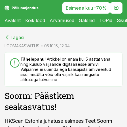
Esimene kuu -70%
Avaleht
Kõik lood
Arvamused
Galeriid
TOPid
Sisu
cebook
cebook
Tagasi
Twitter)
Twitter)
LOOMAKASVATUS
05.10.15, 12:04
kedIn
kedIn
Tähelepanu!
Artikkel on enam kui 5 aastat vana
ning kuulub väljaande digitaalsesse arhiivi.
ail
ail
Väljaanne ei uuenda ega kaasajasta arhiveeritud
sisu, mistõttu võib olla vajalik kaasaegsete
k
k
allikatega tutvumine
Soorm: Päästkem
seakasvatus!
HKScan Estonia juhatuse esimees Teet Soorm