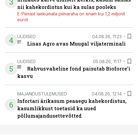
3
nii kahekordistus kui ka sulas pooleks
E-Piimast laekumata piimaraha on enam kui 1,2 miljonit
eurot
UUDISED
04.08.26, 11:23
4
Linas Agro avas Muugal viljaterminali
UUDISED
05.08.26, 11:17
5
Rahvusvaheline fond paisutab Bioforce’i
kasvu
MAJANDUSTULEMUSED
04.08.26, 12:14
Infortari ärikasum peaaegu kahekordistus,
6
kasumlikkust toetasid ka uued
põllumajandusettevõtted