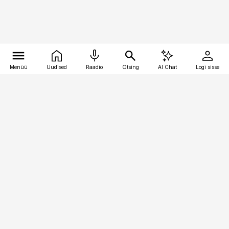
Menüü
Uudised
Raadio
Otsing
AI Chat
Logi sisse
Vana-Lõuna 39/1, 19094 Tallinn
(+372) 667 0111
pollumajandus@pollumajandus.ee
Telli
Reklaam
Firmast
Sisu kasutamisõigused
Ajakirjaniku
eetikakoodeks