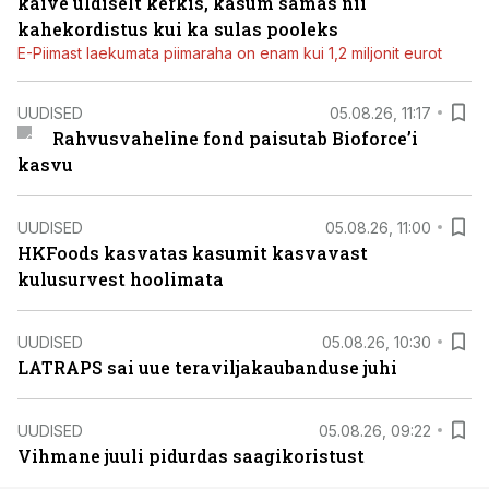
käive üldiselt kerkis, kasum samas nii
kahekordistus kui ka sulas pooleks
E-Piimast laekumata piimaraha on enam kui 1,2 miljonit eurot
UUDISED
05.08.26, 11:17
Rahvusvaheline fond paisutab Bioforce’i
kasvu
UUDISED
05.08.26, 11:00
HKFoods kasvatas kasumit kasvavast
kulusurvest hoolimata
UUDISED
05.08.26, 10:30
LATRAPS sai uue teraviljakaubanduse juhi
UUDISED
05.08.26, 09:22
Vihmane juuli pidurdas saagikoristust