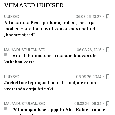
VIIMASED UUDISED
UUDISED
06.08.26, 13:27
Aita kaitsta Eesti põllumajandust, metsi ja
loodust – ära too reisilt kaasa soovimatuid
„kaasreisijaid“
MAJANDUSTULEMUSED
06.08.26, 12:15
Arke Lihatööstuse ärikasum kasvas üle
kaheksa korra
UUDISED
06.08.26, 10:14
Jaekettide lepingud luubi all: tootjale ei tohi
veeretada ostja äririski
MAJANDUSTULEMUSED
06.08.26, 09:34
Põllumajanduse tippjuhi Ahti Kalde firmades