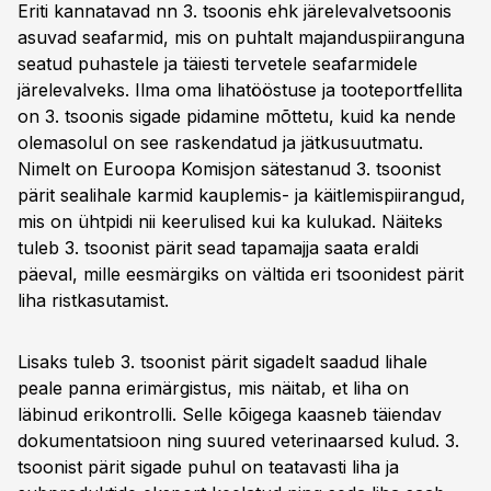
Eriti kannatavad nn 3. tsoonis ehk järelevalvetsoonis
asuvad seafarmid, mis on puhtalt majanduspiiranguna
seatud puhastele ja täiesti tervetele seafarmidele
järelevalveks. Ilma oma lihatööstuse ja tooteportfellita
on 3. tsoonis sigade pidamine mõttetu, kuid ka nende
olemasolul on see raskendatud ja jätkusuutmatu.
Nimelt on Euroopa Komisjon sätestanud 3. tsoonist
pärit sealihale karmid kauplemis- ja käitlemispiirangud,
mis on ühtpidi nii keerulised kui ka kulukad. Näiteks
tuleb 3. tsoonist pärit sead tapamajja saata eraldi
päeval, mille eesmärgiks on vältida eri tsoonidest pärit
liha ristkasutamist.
Lisaks tuleb 3. tsoonist pärit sigadelt saadud lihale
peale panna erimärgistus, mis näitab, et liha on
läbinud erikontrolli. Selle kõigega kaasneb täiendav
dokumentatsioon ning suured veterinaarsed kulud. 3.
tsoonist pärit sigade puhul on teatavasti liha ja