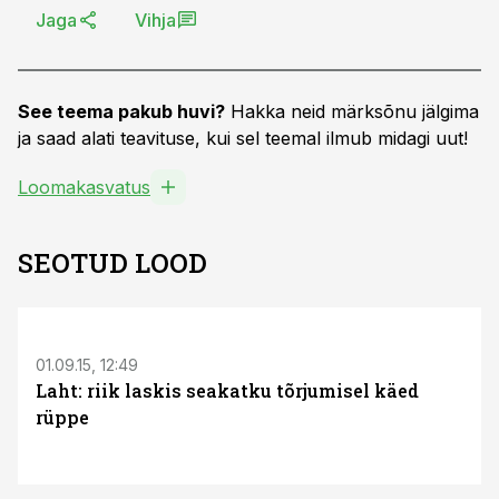
Jaga
Vihja
See teema pakub huvi?
Hakka neid märksõnu jälgima
ja saad alati teavituse, kui sel teemal ilmub midagi uut!
Loomakasvatus
SEOTUD LOOD
01.09.15, 12:49
Laht: riik laskis seakatku tõrjumisel käed
rüppe