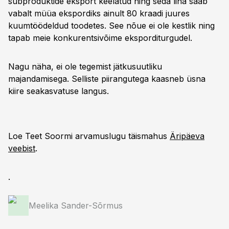
subproduktide eksport keelatud ning seda liha saab
vabalt müüa ekspordiks ainult 80 kraadi juures
kuumtöödeldud toodetes. See nõue ei ole kestlik ning
tapab meie konkurentsivõime eksporditurgudel.
Nagu näha, ei ole tegemist jätkusuutliku
majandamisega. Selliste piirangutega kaasneb üsna
kiire seakasvatuse langus.
Loe Teet Soormi arvamuslugu täismahus
Äripäeva
veebist
.
.
Meelika Sander-Sõrmus