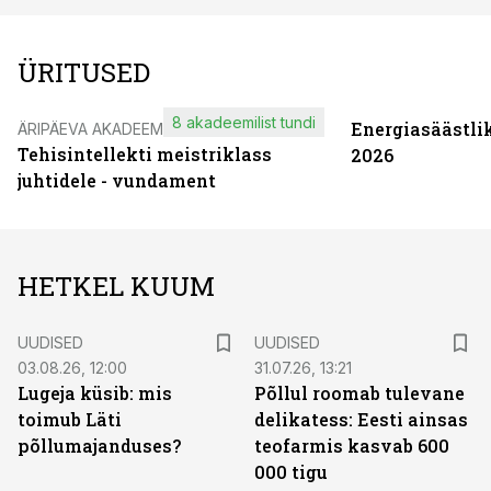
ÜRITUSED
8 akadeemilist tundi
Energiasäästli
ÄRIPÄEVA AKADEEMIA
Tehisintellekti meistriklass
2026
juhtidele - vundament
HETKEL KUUM
UUDISED
UUDISED
03.08.26, 12:00
31.07.26, 13:21
Lugeja küsib: mis
Põllul roomab tulevane
toimub Läti
delikatess: Eesti ainsas
põllumajanduses?
teofarmis kasvab 600
000 tigu