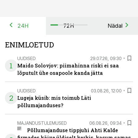
24H
72H
Nädal
ENIMLOETUD
UUDISED
29.07.26, 09:30
1
Maido Solovjov: piimahinna riski ei saa
lõputult ühe osapoole kanda jätta
UUDISED
03.08.26, 12:00
2
Lugeja küsib: mis toimub Läti
põllumajanduses?
MAJANDUSTULEMUSED
06.08.26, 09:34
Põllumajanduse tippjuhi Ahti Kalde
firmades käive üldiselt kerkis, kasum samas