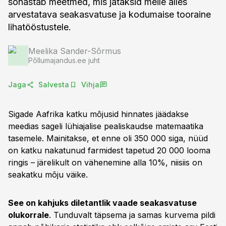
sõnastab meetmed, mis jätaksid meile alles
arvestatava seakasvatuse ja kodumaise tooraine
lihatööstustele.
Meelika Sander-Sõrmus
Põllumajandus.ee juht
Jaga
Salvesta
Vihja
Sigade Aafrika katku mõjusid hinnates jäädakse
meedias sageli lühiajalise pealiskaudse matemaatika
tasemele. Mainitakse, et enne oli 350 000 siga, nüüd
on katku nakatunud farmidest tapetud 20 000 looma
ringis – järelikult on vähenemine alla 10%, niisiis on
seakatku mõju väike.
See on kahjuks diletantlik vaade seakasvatuse
olukorrale
. Tunduvalt täpsema ja samas kurvema pildi