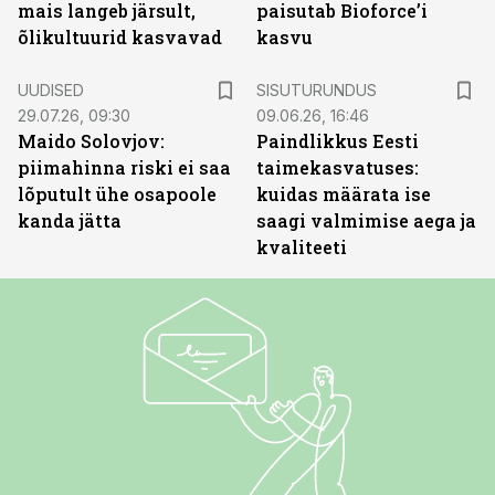
mais langeb järsult,
paisutab Bioforce’i
õlikultuurid kasvavad
kasvu
ST
UUDISED
SISUTURUNDUS
29.07.26, 09:30
09.06.26, 16:46
Maido Solovjov:
Paindlikkus Eesti
piimahinna riski ei saa
taimekasvatuses:
lõputult ühe osapoole
kuidas määrata ise
kanda jätta
saagi valmimise aega ja
kvaliteeti