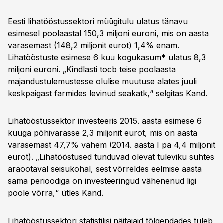
Eesti lihatööstussektori müügitulu ulatus tänavu
esimesel poolaastal 150,3 miljoni euroni, mis on aasta
varasemast (148,2 miljonit eurot) 1,4% enam.
Lihatööstuste esimese 6 kuu kogukasum* ulatus 8,3
miljoni euroni. „Kindlasti toob teise poolaasta
majandustulemustesse olulise muutuse alates juuli
keskpaigast farmides levinud seakatk,“ selgitas Kand.
Lihatööstussektor investeeris 2015. aasta esimese 6
kuuga põhivarasse 2,3 miljonit eurot, mis on aasta
varasemast 47,7% vähem (2014. aasta I pa 4,4 miljonit
eurot). „Lihatööstused tunduvad olevat tuleviku suhtes
äraootaval seisukohal, sest võrreldes eelmise aasta
sama perioodiga on investeeringud vähenenud ligi
poole võrra,“ ütles Kand.
Lihatööstussektori statistilisi näitajaid tõlgendades tuleb