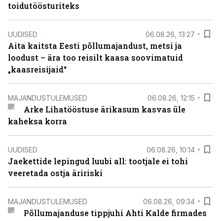
toidutöösturiteks
UUDISED
06.08.26, 13:27
Aita kaitsta Eesti põllumajandust, metsi ja
loodust – ära too reisilt kaasa soovimatuid
„kaasreisijaid“
MAJANDUSTULEMUSED
06.08.26, 12:15
Arke Lihatööstuse ärikasum kasvas üle
kaheksa korra
UUDISED
06.08.26, 10:14
Jaekettide lepingud luubi all: tootjale ei tohi
veeretada ostja äririski
MAJANDUSTULEMUSED
06.08.26, 09:34
Põllumajanduse tippjuhi Ahti Kalde firmades