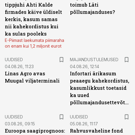
tippjuhi Ahti Kalde
toimub Läti
firmades käive üldiselt
põllumajanduses?
kerkis, kasum samas
nii kahekordistus kui
ka sulas pooleks
E-Piimast laekumata piimaraha
on enam kui 1,2 miljonit eurot
UUDISED
MAJANDUSTULEMUSED
04.08.26, 11:23
04.08.26, 12:14
Linas Agro avas
Infortari ärikasum
Muugal viljaterminali
peaaegu kahekordistus,
kasumlikkust toetasid
ka uued
põllumajandusettevõtted
UUDISED
UUDISED
03.08.26, 09:15
05.08.26, 11:17
Euroopa saagiprognoos:
Rahvusvaheline fond