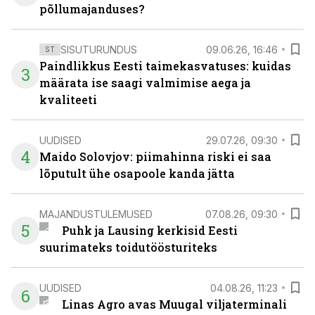
põllumajanduses?
SISUTURUNDUS
09.06.26, 16:46
ST
Paindlikkus Eesti taimekasvatuses: kuidas
3
määrata ise saagi valmimise aega ja
kvaliteeti
UUDISED
29.07.26, 09:30
4
Maido Solovjov: piimahinna riski ei saa
lõputult ühe osapoole kanda jätta
MAJANDUSTULEMUSED
07.08.26, 09:30
5
Puhk ja Lausing kerkisid Eesti
suurimateks toidutöösturiteks
UUDISED
04.08.26, 11:23
6
Linas Agro avas Muugal viljaterminali