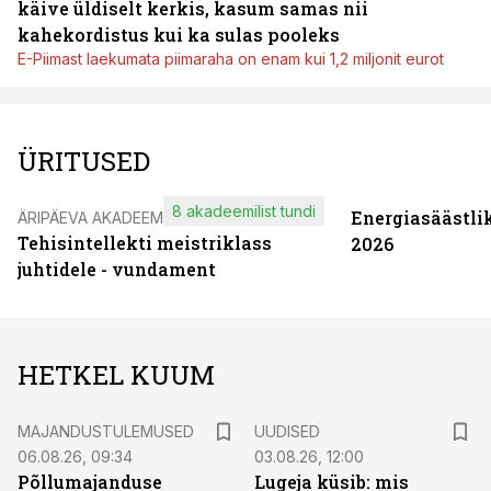
käive üldiselt kerkis, kasum samas nii
kahekordistus kui ka sulas pooleks
E-Piimast laekumata piimaraha on enam kui 1,2 miljonit eurot
ÜRITUSED
8 akadeemilist tundi
Energiasäästli
ÄRIPÄEVA AKADEEMIA
Tehisintellekti meistriklass
2026
juhtidele - vundament
HETKEL KUUM
MAJANDUSTULEMUSED
UUDISED
06.08.26, 09:34
03.08.26, 12:00
Põllumajanduse
Lugeja küsib: mis