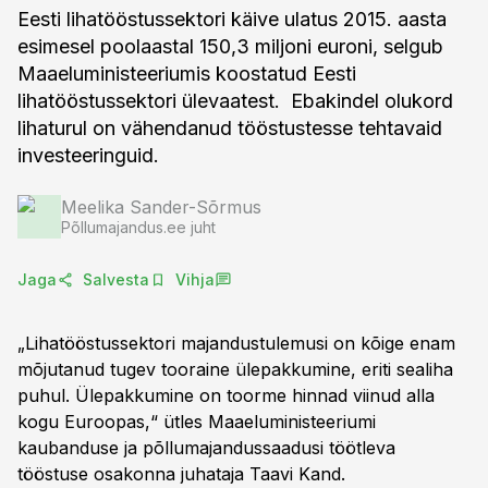
Eesti lihatööstussektori käive ulatus 2015. aasta
esimesel poolaastal 150,3 miljoni euroni, selgub
Maaeluministeeriumis koostatud Eesti
lihatööstussektori ülevaatest. Ebakindel olukord
lihaturul on vähendanud tööstustesse tehtavaid
investeeringuid.
Meelika Sander-Sõrmus
Põllumajandus.ee juht
Jaga
Salvesta
Vihja
„Lihatööstussektori majandustulemusi on kõige enam
mõjutanud tugev tooraine ülepakkumine, eriti sealiha
puhul. Ülepakkumine on toorme hinnad viinud alla
kogu Euroopas,“ ütles Maaeluministeeriumi
kaubanduse ja põllumajandussaadusi töötleva
tööstuse osakonna juhataja Taavi Kand.