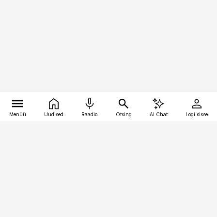
Menüü
Uudised
Raadio
Otsing
AI Chat
Logi sisse
Vana-Lõuna 39/1, 19094 Tallinn
(+372) 667 0111
pollumajandus@pollumajandus.ee
Telli
Reklaam