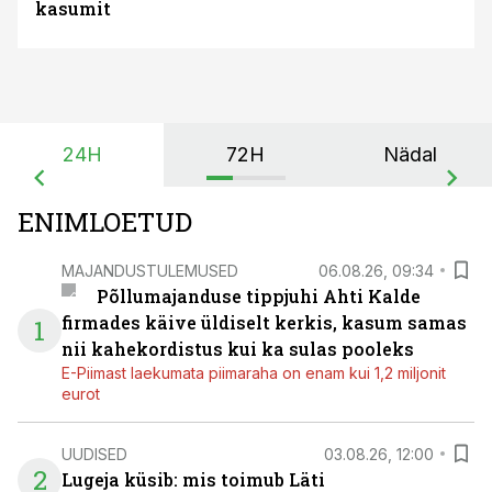
kasumit
24H
72H
Nädal
ENIMLOETUD
MAJANDUSTULEMUSED
06.08.26, 09:34
Põllumajanduse tippjuhi Ahti Kalde
firmades käive üldiselt kerkis, kasum samas
1
nii kahekordistus kui ka sulas pooleks
E-Piimast laekumata piimaraha on enam kui 1,2 miljonit
eurot
UUDISED
03.08.26, 12:00
2
Lugeja küsib: mis toimub Läti