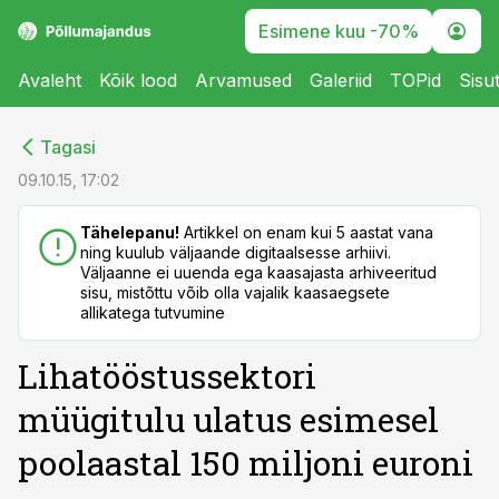
Esimene kuu -70%
Avaleht
Kõik lood
Arvamused
Galeriid
TOPid
Sisu
cebook
cebook
Tagasi
Twitter)
Twitter)
09.10.15, 17:02
kedIn
kedIn
Tähelepanu!
Artikkel on enam kui 5 aastat vana
ning kuulub väljaande digitaalsesse arhiivi.
ail
ail
Väljaanne ei uuenda ega kaasajasta arhiveeritud
sisu, mistõttu võib olla vajalik kaasaegsete
k
k
allikatega tutvumine
Lihatööstussektori
müügitulu ulatus esimesel
poolaastal 150 miljoni euroni