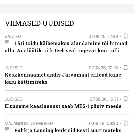
VIIMASED UUDISED
SAATED
07.08.26, 12:49
Läti toidu käibemaksu alandamine tõi hinnad
alla. Analüütik: riik teeb seal tugevat kontrolli
UUDISED
07.08.26, 10:35
Keskkonnaamet andis Järvamaal eriload kahe
karu küttimiseks
UUDISED
07.08.26, 10:31
Eluaseme kaaslaenust saab MES-i püsiv meede
MAJANDUSTULEMUSED
07.08.26, 09:30
Puhk ja Lausing kerkisid Eesti suurimateks