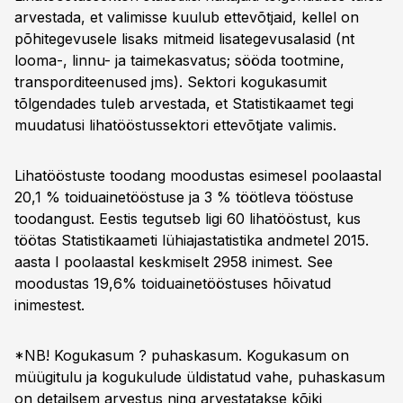
arvestada, et valimisse kuulub ettevõtjaid, kellel on
põhitegevusele lisaks mitmeid lisategevusalasid (nt
looma-, linnu- ja taimekasvatus; sööda tootmine,
transporditeenused jms). Sektori kogukasumit
tõlgendades tuleb arvestada, et Statistikaamet tegi
muudatusi lihatööstussektori ettevõtjate valimis.
Lihatööstuste toodang moodustas esimesel poolaastal
20,1 % toiduainetööstuse ja 3 % töötleva tööstuse
toodangust. Eestis tegutseb ligi 60 lihatööstust, kus
töötas Statistikaameti lühiajastatistika andmetel 2015.
aasta I poolaastal keskmiselt 2958 inimest. See
moodustas 19,6% toiduainetööstuses hõivatud
inimestest.
*NB! Kogukasum ? puhaskasum. Kogukasum on
müügitulu ja kogukulude üldistatud vahe, puhaskasum
on detailsem arvestus ning arvestatakse kõiki