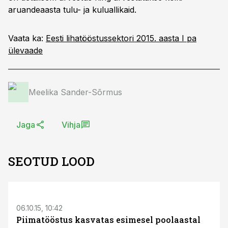
aruandeaasta tulu- ja kuluallikaid.
Vaata ka:
Eesti lihatööstussektori 2015. aasta I pa
ülevaade
Meelika Sander-Sõrmus
Jaga
Vihja
SEOTUD LOOD
06.10.15, 10:42
Piimatööstus kasvatas esimesel poolaastal