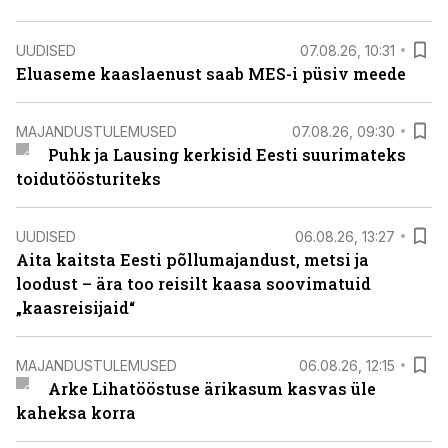
UUDISED
07.08.26, 10:31
Eluaseme kaaslaenust saab MES-i püsiv meede
MAJANDUSTULEMUSED
07.08.26, 09:30
Puhk ja Lausing kerkisid Eesti suurimateks
toidutöösturiteks
UUDISED
06.08.26, 13:27
Aita kaitsta Eesti põllumajandust, metsi ja
loodust – ära too reisilt kaasa soovimatuid
„kaasreisijaid“
MAJANDUSTULEMUSED
06.08.26, 12:15
Arke Lihatööstuse ärikasum kasvas üle
kaheksa korra