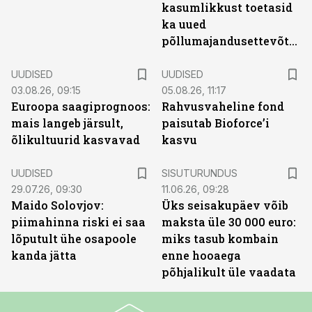
kasumlikkust toetasid
ka uued
põllumajandusettevõtted
UUDISED
UUDISED
03.08.26, 09:15
05.08.26, 11:17
Euroopa saagiprognoos:
Rahvusvaheline fond
mais langeb järsult,
paisutab Bioforce’i
õlikultuurid kasvavad
kasvu
ST
UUDISED
SISUTURUNDUS
29.07.26, 09:30
11.06.26, 09:28
Maido Solovjov:
Üks seisakupäev võib
piimahinna riski ei saa
maksta üle 30 000 euro:
lõputult ühe osapoole
miks tasub kombain
kanda jätta
enne hooaega
põhjalikult üle vaadata