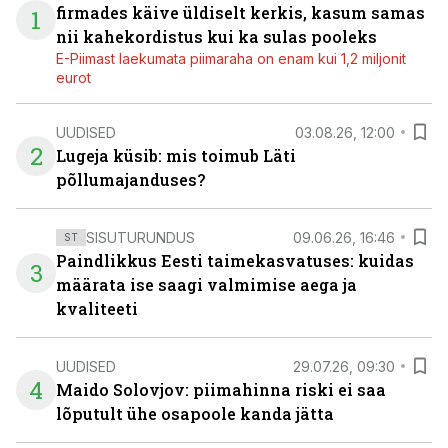
firmades käive üldiselt kerkis, kasum samas
1
nii kahekordistus kui ka sulas pooleks
E-Piimast laekumata piimaraha on enam kui 1,2 miljonit
eurot
UUDISED
03.08.26, 12:00
2
Lugeja küsib: mis toimub Läti
põllumajanduses?
SISUTURUNDUS
09.06.26, 16:46
ST
Paindlikkus Eesti taimekasvatuses: kuidas
3
määrata ise saagi valmimise aega ja
kvaliteeti
UUDISED
29.07.26, 09:30
4
Maido Solovjov: piimahinna riski ei saa
lõputult ühe osapoole kanda jätta