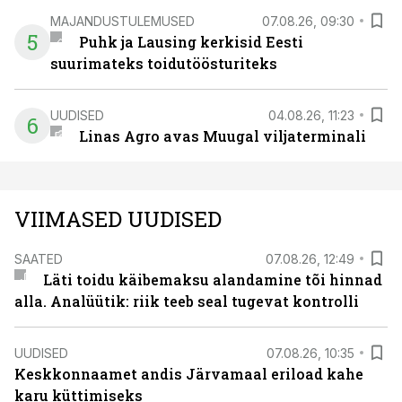
MAJANDUSTULEMUSED
07.08.26, 09:30
5
Puhk ja Lausing kerkisid Eesti
suurimateks toidutöösturiteks
UUDISED
04.08.26, 11:23
6
Linas Agro avas Muugal viljaterminali
VIIMASED UUDISED
SAATED
07.08.26, 12:49
Läti toidu käibemaksu alandamine tõi hinnad
alla. Analüütik: riik teeb seal tugevat kontrolli
UUDISED
07.08.26, 10:35
Keskkonnaamet andis Järvamaal eriload kahe
karu küttimiseks