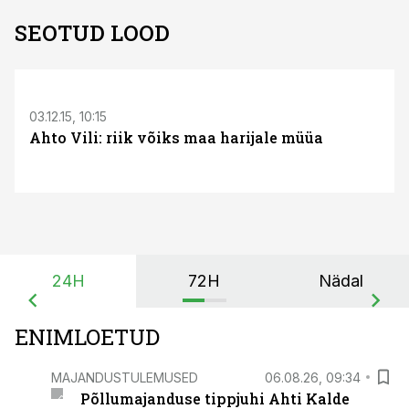
SEOTUD LOOD
S
03.12.15, 10:15
Ahto Vili: riik võiks maa harijale müüa
24H
72H
Nädal
ENIMLOETUD
MAJANDUSTULEMUSED
06.08.26, 09:34
Põllumajanduse tippjuhi Ahti Kalde