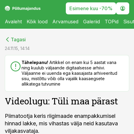
Esimene kuu -70%
Avaleht
Kõik lood
Arvamused
Galeriid
TOPid
Sisu
cebook
cebook
Tagasi
Twitter)
Twitter)
24.11.15, 14:14
kedIn
kedIn
Tähelepanu!
Artikkel on enam kui 5 aastat vana
ning kuulub väljaande digitaalsesse arhiivi.
ail
ail
Väljaanne ei uuenda ega kaasajasta arhiveeritud
sisu, mistõttu võib olla vajalik kaasaegsete
k
k
allikatega tutvumine
Videolugu: Tüli maa pärast
Piimatootja keris riigimaade enampakkumisel
hinnad lakke, mis vihastas välja neid kasutava
viljakasvataja.