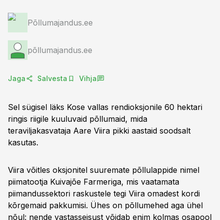
Põllumajandus.ee
põllumajandus.ee
Jaga
Salvesta
Vihja
Sel sügisel läks Kose vallas rendioksjonile 60 hektari
ringis riigile kuuluvaid põllumaid, mida
teraviljakasvataja Aare Viira pikki aastaid soodsalt
kasutas.
Viira võitles oksjonitel suuremate põllulappide nimel
piimatootja Kuivajõe Farmeriga, mis vaatamata
piimandussektori raskustele tegi Viira omadest kordi
kõrgemaid pakkumisi. Ühes on põllumehed aga ühel
nõul: nende vastasseisust võidab enim kolmas osapool