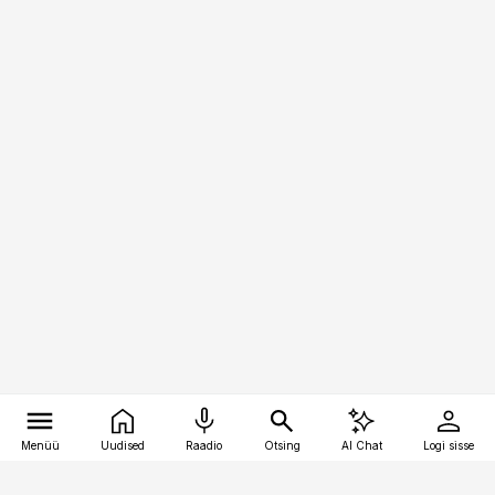
Menüü
Uudised
Raadio
Otsing
AI Chat
Logi sisse