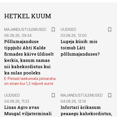
HETKEL KUUM
MAJANDUSTULEMUSED
UUDISED
06.08.26, 09:34
03.08.26, 12:00
Põllumajanduse
Lugeja küsib: mis
tippjuhi Ahti Kalde
toimub Läti
firmades käive üldiselt
põllumajanduses?
kerkis, kasum samas
nii kahekordistus kui
ka sulas pooleks
E-Piimast laekumata piimaraha
on enam kui 1,2 miljonit eurot
UUDISED
MAJANDUSTULEMUSED
04.08.26, 11:23
04.08.26, 12:14
Linas Agro avas
Infortari ärikasum
Muugal viljaterminali
peaaegu kahekordistus,