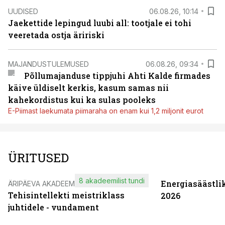
UUDISED
06.08.26, 10:14
Jaekettide lepingud luubi all: tootjale ei tohi
veeretada ostja äririski
MAJANDUSTULEMUSED
06.08.26, 09:34
Põllumajanduse tippjuhi Ahti Kalde firmades
käive üldiselt kerkis, kasum samas nii
kahekordistus kui ka sulas pooleks
E-Piimast laekumata piimaraha on enam kui 1,2 miljonit eurot
ÜRITUSED
8 akadeemilist tundi
Energiasäästli
ÄRIPÄEVA AKADEEMIA
Tehisintellekti meistriklass
2026
juhtidele - vundament