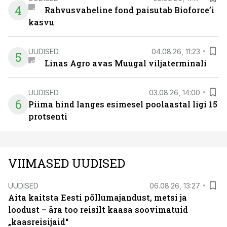
4
Rahvusvaheline fond paisutab Bioforce’i
kasvu
UUDISED
04.08.26, 11:23
5
Linas Agro avas Muugal viljaterminali
UUDISED
03.08.26, 14:00
6
Piima hind langes esimesel poolaastal ligi 15
protsenti
VIIMASED UUDISED
UUDISED
06.08.26, 13:27
Aita kaitsta Eesti põllumajandust, metsi ja
loodust – ära too reisilt kaasa soovimatuid
„kaasreisijaid“