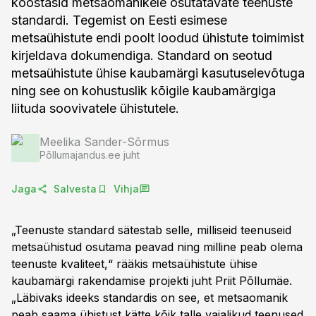
koostasid metsaomanikele osutatavate teenuste
standardi. Tegemist on Eesti esimese
metsaühistute endi poolt loodud ühistute toimimist
kirjeldava dokumendiga. Standard on seotud
metsaühistute ühise kaubamärgi kasutuselevõtuga
ning see on kohustuslik kõigile kaubamärgiga
liituda soovivatele ühistutele.
Meelika Sander-Sõrmus
Põllumajandus.ee juht
Jaga
Salvesta
Vihja
„Teenuste standard sätestab selle, milliseid teenuseid
metsaühistud osutama peavad ning milline peab olema
teenuste kvaliteet,“ rääkis metsaühistute ühise
kaubamärgi rakendamise projekti juht Priit Põllumäe.
„Läbivaks ideeks standardis on see, et metsaomanik
peab saama ühistust kätte kõik talle vajalikud teenused