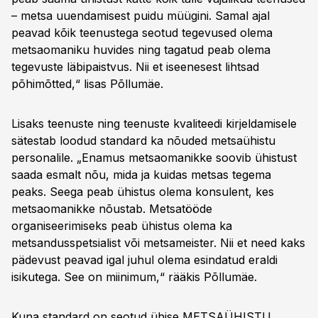
– metsa uuendamisest puidu müügini. Samal ajal
peavad kõik teenustega seotud tegevused olema
metsaomaniku huvides ning tagatud peab olema
tegevuste läbipaistvus. Nii et iseenesest lihtsad
põhimõtted,“ lisas Põllumäe.
Lisaks teenuste ning teenuste kvaliteedi kirjeldamisele
sätestab loodud standard ka nõuded metsaühistu
personalile. „Enamus metsaomanikke soovib ühistust
saada esmalt nõu, mida ja kuidas metsas tegema
peaks. Seega peab ühistus olema konsulent, kes
metsaomanikke nõustab. Metsatööde
organiseerimiseks peab ühistus olema ka
metsandusspetsialist või metsameister. Nii et need kaks
pädevust peavad igal juhul olema esindatud eraldi
isikutega. See on miinimum,“ rääkis Põllumäe.
Kuna standard on seotud ühise METSAÜHISTU