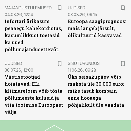
MAJANDUSTULEMUSED
UUDISED
04.08.26, 12:14
03.08.26, 09:15
Infortari ärikasum
Euroopa saagiprognoos:
peaaegu kahekordistus,
mais langeb järsult,
kasumlikkust toetasid
õlikultuurid kasvavad
ka uued
põllumajandusettevõtted
ST
UUDISED
SISUTURUNDUS
30.07.26, 12:00
11.06.26, 09:28
Väetisetootjad
Üks seisakupäev võib
hoiatavad: ELi
maksta üle 30 000 euro:
kliimareform võib tõsta
miks tasub kombain
põllumeeste kulusid ja
enne hooaega
viia tootmise Euroopast
põhjalikult üle vaadata
välja