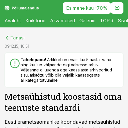
Esimene kuu -70%
Avaleht
Kõik lood
Arvamused
Galeriid
TOPid
Sisu
cebook
cebook
Tagasi
Twitter)
Twitter)
09.12.15, 10:51
kedIn
kedIn
Tähelepanu!
Artikkel on enam kui 5 aastat vana
ning kuulub väljaande digitaalsesse arhiivi.
ail
ail
Väljaanne ei uuenda ega kaasajasta arhiveeritud
sisu, mistõttu võib olla vajalik kaasaegsete
k
k
allikatega tutvumine
Metsaühistud koostasid oma
teenuste standardi
Eesti erametsaomanike koondavad metsaühistud