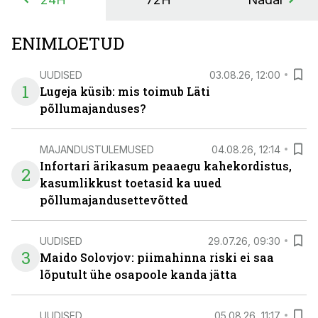
ENIMLOETUD
UUDISED
03.08.26, 12:00
1
Lugeja küsib: mis toimub Läti
põllumajanduses?
MAJANDUSTULEMUSED
04.08.26, 12:14
Infortari ärikasum peaaegu kahekordistus,
2
kasumlikkust toetasid ka uued
põllumajandusettevõtted
UUDISED
29.07.26, 09:30
3
Maido Solovjov: piimahinna riski ei saa
lõputult ühe osapoole kanda jätta
UUDISED
05.08.26, 11:17