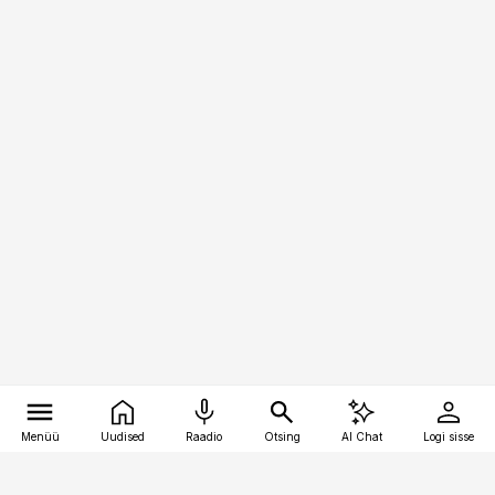
Menüü
Uudised
Raadio
Otsing
AI Chat
Logi sisse