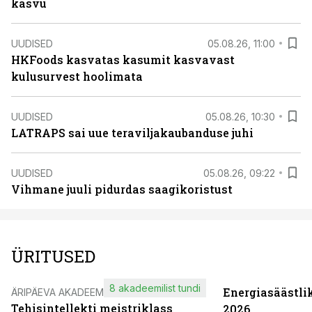
kasvu
UUDISED
05.08.26, 11:00
HKFoods kasvatas kasumit kasvavast
kulusurvest hoolimata
UUDISED
05.08.26, 10:30
LATRAPS sai uue teraviljakaubanduse juhi
UUDISED
05.08.26, 09:22
Vihmane juuli pidurdas saagikoristust
ÜRITUSED
8 akadeemilist tundi
Energiasäästli
ÄRIPÄEVA AKADEEMIA
Tehisintellekti meistriklass
2026