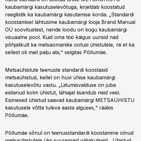
kaubamärgi kasutuselevõtuga, kirjeldab koostatud
reeglistik ka kaubamärgi kasutamise korda. „Standardi
koostamisel lähtusime kaubamärgi looja Brand Manual
OÜ soovitustest, nende loodu on kogu kaubamärgi
visuaalne pool. Kuid oma töö käigus uurisid nad
põhjalikult ka metsaomanike ootusi ühistutele, nii et ka
sellest oli meil palju abi,“ selgitas Põllumäe.
Metsaühistute teenuste standardi koostasid
metsaühistud, kellel on huvi ühise kaubamärgi
kasutuselevõtu vastu. „Liitumisvalduse on juba
esitanud kolm ühistut, lähiajal lisandub neid veel.
Esimesed ühistud saavad kaubamärgi METSAÜHISTU
kasutusele võtta tuleva aasta alguses,“ rääkis
Põllumäe.
Põllumäe sõnul on teenusstandardi koostamine olnud
metsaühistutele üks suuremaid väljakutseid. „Ühistud