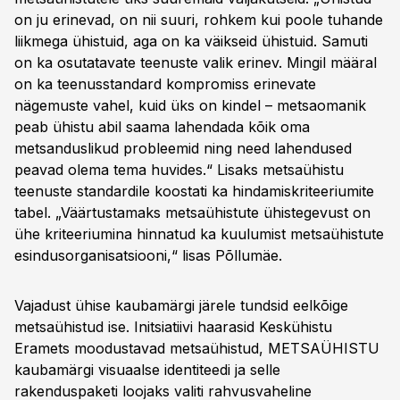
on ju erinevad, on nii suuri, rohkem kui poole tuhande
liikmega ühistuid, aga on ka väikseid ühistuid. Samuti
on ka osutatavate teenuste valik erinev. Mingil määral
on ka teenusstandard kompromiss erinevate
nägemuste vahel, kuid üks on kindel – metsaomanik
peab ühistu abil saama lahendada kõik oma
metsanduslikud probleemid ning need lahendused
peavad olema tema huvides.“ Lisaks metsaühistu
teenuste standardile koostati ka hindamiskriteeriumite
tabel. „Väärtustamaks metsaühistute ühistegevust on
ühe kriteeriumina hinnatud ka kuulumist metsaühistute
esindusorganisatsiooni,“ lisas Põllumäe.
Vajadust ühise kaubamärgi järele tundsid eelkõige
metsaühistud ise. Initsiatiivi haarasid Keskühistu
Eramets moodustavad metsaühistud, METSAÜHISTU
kaubamärgi visuaalse identiteedi ja selle
rakenduspaketi loojaks valiti rahvusvaheline