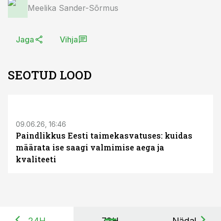
Meelika Sander-Sõrmus
Jaga
Vihja
SEOTUD LOOD
ST
09.06.26, 16:46
Paindlikkus Eesti taimekasvatuses: kuidas
määrata ise saagi valmimise aega ja
kvaliteeti
24H
72H
Nädal