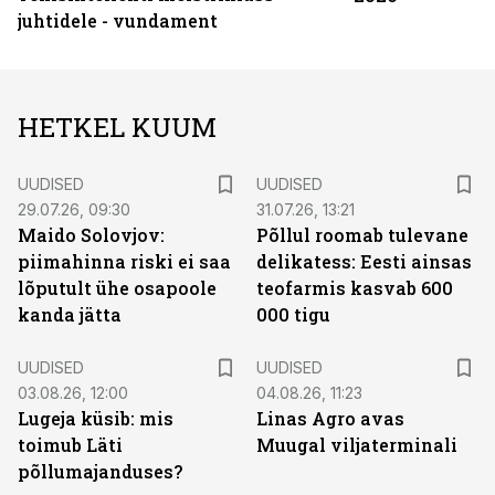
juhtidele - vundament
HETKEL KUUM
UUDISED
UUDISED
29.07.26, 09:30
31.07.26, 13:21
Maido Solovjov:
Põllul roomab tulevane
piimahinna riski ei saa
delikatess: Eesti ainsas
lõputult ühe osapoole
teofarmis kasvab 600
kanda jätta
000 tigu
UUDISED
UUDISED
03.08.26, 12:00
04.08.26, 11:23
Lugeja küsib: mis
Linas Agro avas
toimub Läti
Muugal viljaterminali
põllumajanduses?