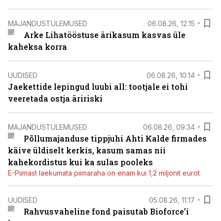
MAJANDUSTULEMUSED
06.08.26, 12:15
Arke Lihatööstuse ärikasum kasvas üle
kaheksa korra
UUDISED
06.08.26, 10:14
Jaekettide lepingud luubi all: tootjale ei tohi
veeretada ostja äririski
MAJANDUSTULEMUSED
06.08.26, 09:34
Põllumajanduse tippjuhi Ahti Kalde firmades
käive üldiselt kerkis, kasum samas nii
kahekordistus kui ka sulas pooleks
E-Piimast laekumata piimaraha on enam kui 1,2 miljonit eurot
UUDISED
05.08.26, 11:17
Rahvusvaheline fond paisutab Bioforce’i