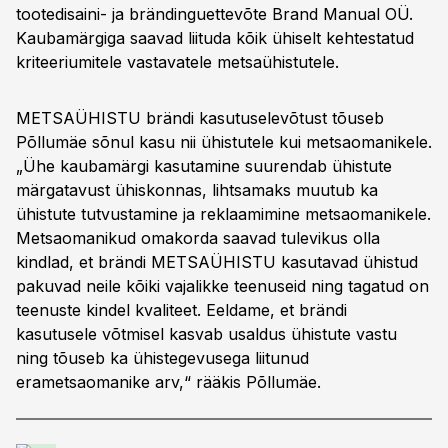
tootedisaini- ja brändinguettevõte Brand Manual OÜ.
Kaubamärgiga saavad liituda kõik ühiselt kehtestatud
kriteeriumitele vastavatele metsaühistutele.
METSAÜHISTU brändi kasutuselevõtust tõuseb
Põllumäe sõnul kasu nii ühistutele kui metsaomanikele.
„Ühe kaubamärgi kasutamine suurendab ühistute
märgatavust ühiskonnas, lihtsamaks muutub ka
ühistute tutvustamine ja reklaamimine metsaomanikele.
Metsaomanikud omakorda saavad tulevikus olla
kindlad, et brändi METSAÜHISTU kasutavad ühistud
pakuvad neile kõiki vajalikke teenuseid ning tagatud on
teenuste kindel kvaliteet. Eeldame, et brändi
kasutusele võtmisel kasvab usaldus ühistute vastu
ning tõuseb ka ühistegevusega liitunud
erametsaomanike arv,“ rääkis Põllumäe.