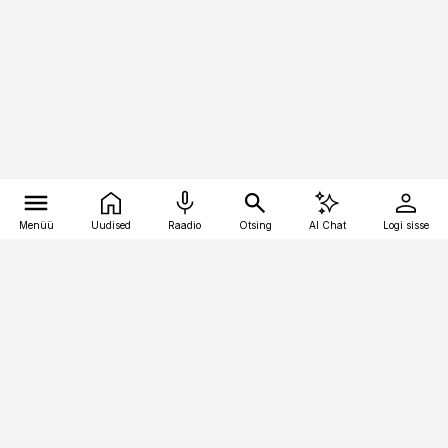
Menüü
Uudised
Raadio
Otsing
AI Chat
Logi sisse
Vana-Lõuna 39/1, 19094 Tallinn
(+372) 667 0111
pollumajandus@pollumajandus.ee
Telli
Reklaam