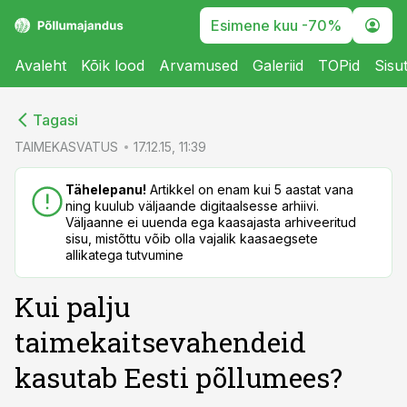
Esimene kuu -70%
Avaleht
Kõik lood
Arvamused
Galeriid
TOPid
Sisu
cebook
cebook
Tagasi
Twitter)
Twitter)
TAIMEKASVATUS
17.12.15, 11:39
kedIn
kedIn
Tähelepanu!
Artikkel on enam kui 5 aastat vana
ning kuulub väljaande digitaalsesse arhiivi.
ail
ail
Väljaanne ei uuenda ega kaasajasta arhiveeritud
sisu, mistõttu võib olla vajalik kaasaegsete
k
k
allikatega tutvumine
Kui palju
taimekaitsevahendeid
kasutab Eesti põllumees?