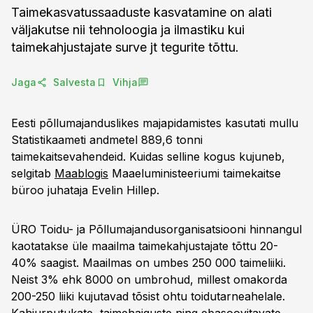
Taimekasvatussaaduste kasvatamine on alati
väljakutse nii tehnoloogia ja ilmastiku kui
taimekahjustajate surve jt tegurite tõttu.
Jaga
Salvesta
Vihja
Eesti põllumajanduslikes majapidamistes kasutati mullu
Statistikaameti andmetel 889,6 tonni
taimekaitsevahendeid. Kuidas selline kogus kujuneb,
selgitab
Maablogis
Maaeluministeeriumi taimekaitse
büroo juhataja Evelin Hillep.
ÜRO Toidu- ja Põllumajandusorganisatsiooni hinnangul
kaotatakse üle maailma taimekahjustajate tõttu 20-
40% saagist. Maailmas on umbes 250 000 taimeliiki.
Neist 3% ehk 8000 on umbrohud, millest omakorda
200-250 liiki kujutavad tõsist ohtu toidutarneahelale.