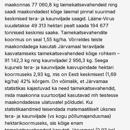
maakonnas 77 060,8 kg taimekaitsevahendeid ning
saadi maakondadest kõige laiemal pinnal suurimad
keskmised tera- ja kaunviljade saagid. Lääne-Virus
suudetakse 49 313 hektari pealt saada 194 677
tonniseid keskmisi saake. Taimekaitsevahendite
koormus on seal 1,55 kg/ha. Võrreldes teiste
maakondadega kasutati Järvamaal teraviljade
kasvatamiseks taimekaitsevahendeid kõige rohkem –
91 142,3 kg ning kaunviljadel 2 956,3 kg. Seega
kujuneb tera- ja kaunviljade kasvupindade hektari
koormuseks 2,93 kg, mis on Eesti keskmisest (1,69
kg/ha) 42% kõrgem. On võimalik, et Järvamaa
statistikas kajastuvad ka need taimekaitsevahendid,
mida maakonna suurtootjad kasutavad mh teistesse
maakondadesse ulatuvatel põldudel. Kui
statistikaandmed teisendada matemaatiliselt üksnes
tera- ja kaunviljade (vs kogu põllumajandusmaa)
hektarikoormuseks, siis kõige enam