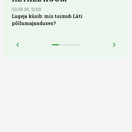
03.08.26, 12:00
29.07
Lugeja küsib: mis toimub Läti
Maid
põllumajanduses?
lõpu