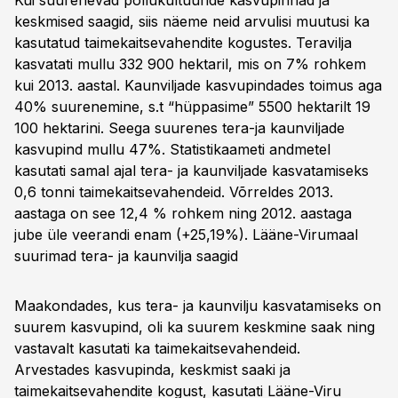
Kui suurenevad põllukultuuride kasvupinnad ja
keskmised saagid, siis näeme neid arvulisi muutusi ka
kasutatud taimekaitsevahendite kogustes. Teravilja
kasvatati mullu 332 900 hektaril, mis on 7% rohkem
kui 2013. aastal. Kaunviljade kasvupindades toimus aga
40% suurenemine, s.t “hüppasime” 5500 hektarilt 19
100 hektarini. Seega suurenes tera-ja kaunviljade
kasvupind mullu 47%. Statistikaameti andmetel
kasutati samal ajal tera- ja kaunviljade kasvatamiseks
0,6 tonni taimekaitsevahendeid. Võrreldes 2013.
aastaga on see 12,4 % rohkem ning 2012. aastaga
jube üle veerandi enam (+25,19%).
Lääne-Virumaal
suurimad tera- ja kaunvilja saagid
Maakondades, kus tera- ja kaunvilju kasvatamiseks on
suurem kasvupind, oli ka suurem keskmine saak ning
vastavalt kasutati ka taimekaitsevahendeid.
Arvestades kasvupinda, keskmist saaki ja
taimekaitsevahendite kogust, kasutati Lääne-Viru