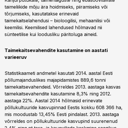
Kahjurputukate, taimehaiguste ning ebasoovitavate
taimeliikide mõju ära hoidmiseks, piiramiseks või
tõrjumiseks, kasutatakse erinevaid
taimekaitselahendusi – bioloogilisi, mehaanilisi või
keemilisi. Keemilised lahendused hõlmavad nii
sünteetilise kui loodusliku päritoluga aineid.
Taimekaitsevahendite kasutamine on aastati
varieeruv
Statistikaameti andmetel kasutati 2014. aastal Eesti
põllumajanduslikes majapidamistes 889,6 tonni
taimekaitsevahendeid. Võrreldes 2013. aastaga kasvas
taimekaitsevahendite kasutamine 8,3% ning 2012.
aastaga 22%. Aastal 2014 hõlmasid erinevate
põllukultuuride kasvupinnad Eestis kokku 608 366 ha,
mis moodustab 13,45% Eesti pindalast. 2013. aastaga
võrreldes on põllukultuuride kasvupind suurenenud