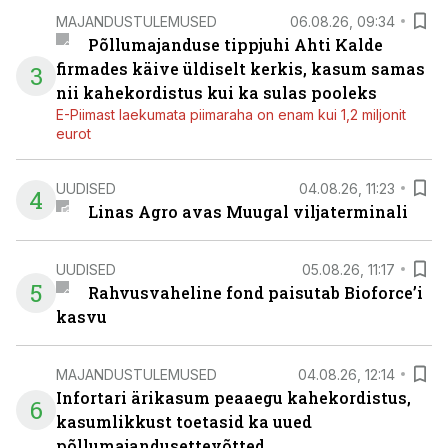
MAJANDUSTULEMUSED
06.08.26, 09:34
Põllumajanduse tippjuhi Ahti Kalde
firmades käive üldiselt kerkis, kasum samas
3
nii kahekordistus kui ka sulas pooleks
E-Piimast laekumata piimaraha on enam kui 1,2 miljonit
eurot
UUDISED
04.08.26, 11:23
4
Linas Agro avas Muugal viljaterminali
UUDISED
05.08.26, 11:17
5
Rahvusvaheline fond paisutab Bioforce’i
kasvu
MAJANDUSTULEMUSED
04.08.26, 12:14
Infortari ärikasum peaaegu kahekordistus,
6
kasumlikkust toetasid ka uued
põllumajandusettevõtted