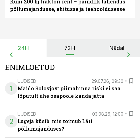
Kuni 200 hj traktori rent – paindlik lahendus
põllumajandusse, ehitusse ja teehooldusesse
24H
72H
Nädal
ENIMLOETUD
UUDISED
29.07.26, 09:30
1
Maido Solovjov: piimahinna riski ei saa
lõputult ühe osapoole kanda jätta
UUDISED
03.08.26, 12:00
2
Lugeja küsib: mis toimub Läti
põllumajanduses?