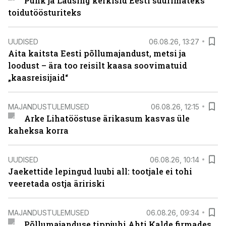
Puhk ja Lausing kerkisid Eesti suurimateks
toidutöösturiteks
UUDISED
06.08.26, 13:27
Aita kaitsta Eesti põllumajandust, metsi ja
loodust – ära too reisilt kaasa soovimatuid
„kaasreisijaid“
MAJANDUSTULEMUSED
06.08.26, 12:15
Arke Lihatööstuse ärikasum kasvas üle
kaheksa korra
UUDISED
06.08.26, 10:14
Jaekettide lepingud luubi all: tootjale ei tohi
veeretada ostja äririski
MAJANDUSTULEMUSED
06.08.26, 09:34
Põllumajanduse tippjuhi Ahti Kalde firmades