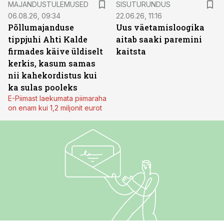
MAJANDUSTULEMUSED
SISUTURUNDUS
06.08.26, 09:34
22.06.26, 11:16
Põllumajanduse
Uus väetamisloogika
tippjuhi Ahti Kalde
aitab saaki paremini
firmades käive üldiselt
kaitsta
kerkis, kasum samas
nii kahekordistus kui
ka sulas pooleks
E-Piimast laekumata piimaraha
on enam kui 1,2 miljonit eurot