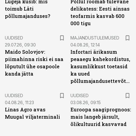
Lugeja küsib: mis
Põllul roomab tulevane
toimub Läti
delikatess: Eesti ainsas
põllumajanduses?
teofarmis kasvab 600
000 tigu
UUDISED
MAJANDUSTULEMUSED
29.07.26, 09:30
04.08.26, 12:14
Maido Solovjov:
Infortari ärikasum
piimahinna riski ei saa
peaaegu kahekordistus,
lõputult ühe osapoole
kasumlikkust toetasid
kanda jätta
ka uued
põllumajandusettevõtted
UUDISED
UUDISED
04.08.26, 11:23
03.08.26, 09:15
Linas Agro avas
Euroopa saagiprognoos:
Muugal viljaterminali
mais langeb järsult,
õlikultuurid kasvavad
ST