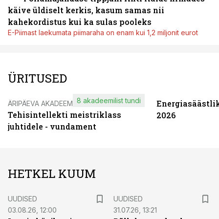
käive üldiselt kerkis, kasum samas nii
kahekordistus kui ka sulas pooleks
E-Piimast laekumata piimaraha on enam kui 1,2 miljonit eurot
ÜRITUSED
8 akadeemilist tundi
Energiasäästli
ÄRIPÄEVA AKADEEMIA
Tehisintellekti meistriklass
2026
juhtidele - vundament
HETKEL KUUM
UUDISED
UUDISED
03.08.26, 12:00
31.07.26, 13:21