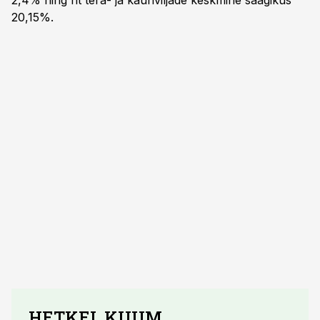
2,4% ning nt tera- ja kaunviljade keskmine saagikus
20,15%.
HETKEL KUUM