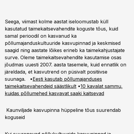
Seega, viimast kolme aastat iseloomustab küll
kasutatud taimekaitsevahendite koguste tõus, kuid
samal perioodil on kasvanud ka
põllumajanduskultuuride kasvupinnad ja keskmised
saagid ning aastate lõikes erineb ka taimekahjustajate
surve. Oleme taimekaitsevahendite kasutamise osas
jõudmas uuesti 2007. aasta tasemele, kuid ennatlik on
järeldada, et kasvutrend on püsivalt positiivse
suunaga. •
Eesti kasutab põllumajanduses
taimekaitsevahendeid säästlikult
•
10 kavalat sammu,
kuidas põllumehed kasvavat saaki kaitsevad
Kaunviljade kasvupinna hüppeline tõus suurendab
koguseid