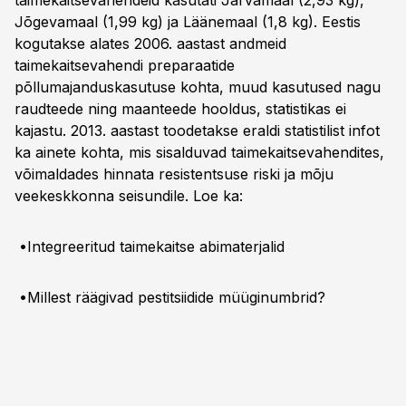
taimekaitsevahendeid kasutati Järvamaal (2,93 kg),
Jõgevamaal (1,99 kg) ja Läänemaal (1,8 kg). Eestis
kogutakse alates 2006. aastast andmeid
taimekaitsevahendi preparaatide
põllumajanduskasutuse kohta, muud kasutused nagu
raudteede ning maanteede hooldus, statistikas ei
kajastu. 2013. aastast toodetakse eraldi statistilist infot
ka ainete kohta, mis sisalduvad taimekaitsevahendites,
võimaldades hinnata resistentsuse riski ja mõju
veekeskkonna seisundile.
Loe ka:
•
Integreeritud taimekaitse abimaterjalid
•
Millest räägivad pestitsiidide müüginumbrid?