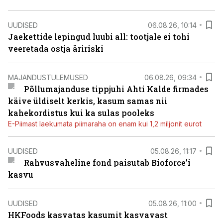
UUDISED
06.08.26, 10:14
Jaekettide lepingud luubi all: tootjale ei tohi
veeretada ostja äririski
MAJANDUSTULEMUSED
06.08.26, 09:34
Põllumajanduse tippjuhi Ahti Kalde firmades
käive üldiselt kerkis, kasum samas nii
kahekordistus kui ka sulas pooleks
E-Piimast laekumata piimaraha on enam kui 1,2 miljonit eurot
UUDISED
05.08.26, 11:17
Rahvusvaheline fond paisutab Bioforce’i
kasvu
UUDISED
05.08.26, 11:00
HKFoods kasvatas kasumit kasvavast