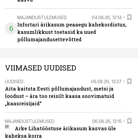
MAJANDUSTULEMUSED
04.08.26, 12:14
Infortari ärikasum peaaegu kahekordistus,
6
kasumlikkust toetasid ka uued
põllumajandusettevõtted
VIIMASED UUDISED
UUDISED
06.08.26, 13:27
Aita kaitsta Eesti põllumajandust, metsi ja
loodust – ära too reisilt kaasa soovimatuid
„kaasreisijaid“
MAJANDUSTULEMUSED
06.08.26, 12:15
Arke Lihatööstuse ärikasum kasvas üle
kaheksa korra