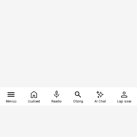
Menüü
Uudised
Raadio
Otsing
AI Chat
Logi sisse
Vana-Lõuna 39/1, 19094 Tallinn
(+372) 667 0111