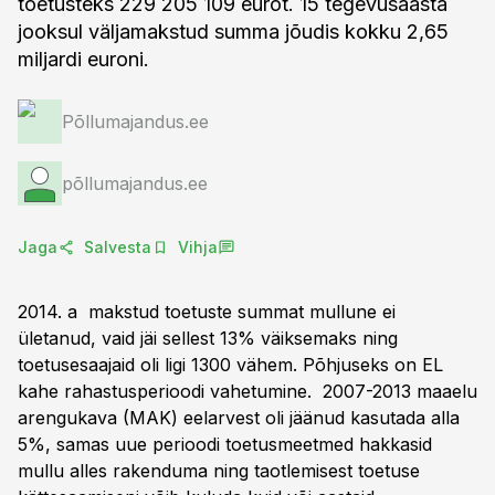
toetusteks 229 205 109 eurot. 15 tegevusaasta
jooksul väljamakstud summa jõudis kokku 2,65
miljardi euroni.
Põllumajandus.ee
põllumajandus.ee
Jaga
Salvesta
Vihja
2014. a makstud toetuste summat mullune ei
ületanud, vaid jäi sellest 13% väiksemaks ning
toetusesaajaid oli ligi 1300 vähem. Põhjuseks on EL
kahe rahastusperioodi vahetumine. 2007-2013 maaelu
arengukava (MAK) eelarvest oli jäänud kasutada alla
5%, samas uue perioodi toetusmeetmed hakkasid
mullu alles rakenduma ning taotlemisest toetuse