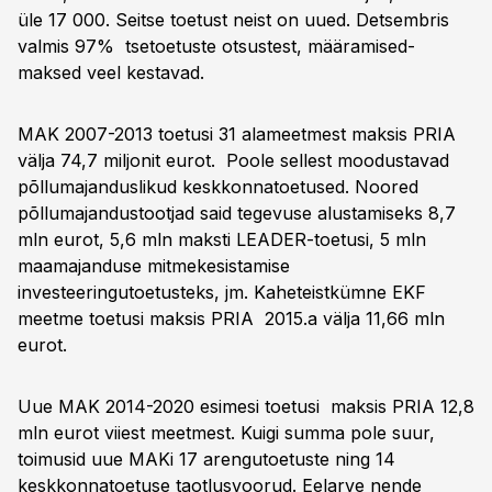
üle 17 000. Seitse toetust neist on uued. Detsembris
valmis 97% tsetoetuste otsustest, määramised-
maksed veel kestavad.
MAK 2007-2013 toetusi 31 alameetmest maksis PRIA
välja 74,7 miljonit eurot. Poole sellest moodustavad
põllumajanduslikud keskkonnatoetused. Noored
põllumajandustootjad said tegevuse alustamiseks 8,7
mln eurot, 5,6 mln maksti LEADER-toetusi, 5 mln
maamajanduse mitmekesistamise
investeeringutoetusteks, jm. Kaheteistkümne EKF
meetme toetusi maksis PRIA 2015.a välja 11,66 mln
eurot.
Uue MAK 2014-2020 esimesi toetusi maksis PRIA 12,8
mln eurot viiest meetmest. Kuigi summa pole suur,
toimusid uue MAKi 17 arengutoetuste ning 14
keskkonnatoetuse taotlusvoorud. Eelarve nende