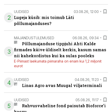
UUDISED
03.08.26, 12:00
2
Lugeja küsib: mis toimub Läti
põllumajanduses?
MAJANDUSTULEMUSED
06.08.26, 09:34
Põllumajanduse tippjuhi Ahti Kalde
firmades käive üldiselt kerkis, kasum samas
3
nii kahekordistus kui ka sulas pooleks
E-Piimast laekumata piimaraha on enam kui 1,2 miljonit
eurot
UUDISED
04.08.26, 11:23
4
Linas Agro avas Muugal viljaterminali
UUDISED
05.08.26, 11:17
5
Rahvusvaheline fond paisutab Bioforce’i
kasvu