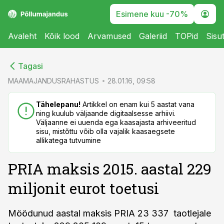
Esimene kuu -70%
Avaleht
Kõik lood
Arvamused
Galeriid
TOPid
Sisu
cebook
cebook
Tagasi
Twitter)
Twitter)
MAAMAJANDUSRAHASTUS
28.01.16, 09:58
kedIn
kedIn
Tähelepanu!
Artikkel on enam kui 5 aastat vana
ning kuulub väljaande digitaalsesse arhiivi.
ail
ail
Väljaanne ei uuenda ega kaasajasta arhiveeritud
sisu, mistõttu võib olla vajalik kaasaegsete
k
k
allikatega tutvumine
PRIA maksis 2015. aastal 229
miljonit eurot toetusi
Möödunud aastal maksis PRIA 23 337 taotlejale