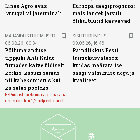
Linas Agro avas
Euroopa saagiprognoos:
Muugal viljaterminali
mais langeb järsult,
õlikultuurid kasvavad
ST
MAJANDUSTULEMUSED
SISUTURUNDUS
06.08.26, 09:34
09.06.26, 16:46
Põllumajanduse
Paindlikkus Eesti
tippjuhi Ahti Kalde
taimekasvatuses:
firmades käive üldiselt
kuidas määrata ise
kerkis, kasum samas
saagi valmimise aega ja
nii kahekordistus kui
kvaliteeti
ka sulas pooleks
E-Piimast laekumata piimaraha
on enam kui 1,2 miljonit eurot