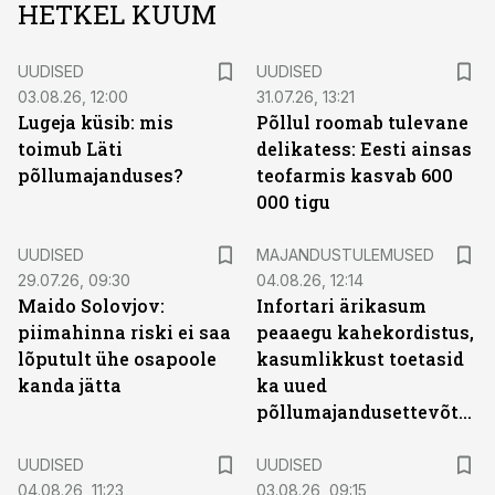
HETKEL KUUM
UUDISED
UUDISED
03.08.26, 12:00
31.07.26, 13:21
Lugeja küsib: mis
Põllul roomab tulevane
toimub Läti
delikatess: Eesti ainsas
põllumajanduses?
teofarmis kasvab 600
000 tigu
UUDISED
MAJANDUSTULEMUSED
29.07.26, 09:30
04.08.26, 12:14
Maido Solovjov:
Infortari ärikasum
piimahinna riski ei saa
peaaegu kahekordistus,
lõputult ühe osapoole
kasumlikkust toetasid
kanda jätta
ka uued
põllumajandusettevõtted
UUDISED
UUDISED
04.08.26, 11:23
03.08.26, 09:15