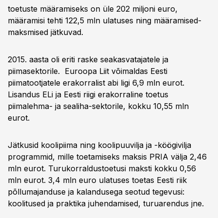
toetuste määramiseks on üle 202 miljoni euro,
määramisi tehti 122,5 mln ulatuses ning määramised-
maksmised jätkuvad.
2015. aasta oli eriti raske seakasvatajatele ja
piimasektorile. Euroopa Liit võimaldas Eesti
piimatootjatele erakorralist abi ligi 6,9 mln eurot.
Lisandus ELi ja Eesti riigi erakorraline toetus
piimalehma- ja sealiha-sektorile, kokku 10,55 mln
eurot.
Jätkusid koolipiima ning koolipuuvilja ja -köögivilja
programmid, mille toetamiseks maksis PRIA välja 2,46
mln eurot. Turukorraldustoetusi maksti kokku 0,56
mln eurot. 3,4 mln euro ulatuses toetas Eesti riik
põllumajanduse ja kalandusega seotud tegevusi:
koolitused ja praktika juhendamised, turuarendus jne.