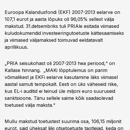
Euroopa Kalandusfondi (EKF) 2007-2013 eelarve on
107,1 eurot ja aasta lõpuks oli 96,05% sellest välja
makstud. 31.detsembriks tuli PRIAle esitada viimased
kuludokumendid investeeringutoetuste kättesaamiseks
ja viimased väljamaksed toimuvad eeldatavalt
aprillikuus.
„PRIA seisukohast oli 2007-2013 hea periood,“ on
Kallase hinnang. „MAKi lõpptulemus on parim
võimalikest ja EKFi eelarve kasutamine läks viimasel
aastal samuti tempokalt. Eesti on üks väheseid riike,
kus EL-i auditid ei teinud üle miljoni euro suuruseid
sanktsioone. Tänu sellele saime kõik saadaolevad
toetused välja maksta.“
Mullu makstud toetustest suurima osa, 106,15 miljonit
eurot, said üheksat liiki otsetoetuste taotlejad, keda on