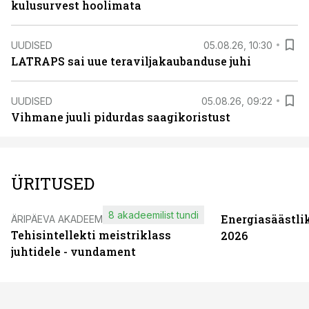
kulusurvest hoolimata
UUDISED
05.08.26, 10:30
LATRAPS sai uue teraviljakaubanduse juhi
UUDISED
05.08.26, 09:22
Vihmane juuli pidurdas saagikoristust
ÜRITUSED
8 akadeemilist tundi
Energiasäästli
ÄRIPÄEVA AKADEEMIA
Tehisintellekti meistriklass
2026
juhtidele - vundament