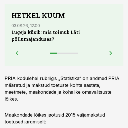
HETKEL KUUM
03.08.26, 12:00
29.07
Lugeja küsib: mis toimub Läti
Maid
põllumajanduses?
lõpu
PRIA kodulehel rubriigis „Statistika“ on andmed PRIA
määratud ja makstud toetuste kohta aastate,
meetmete, maakondade ja kohalike omavalitsuste
lõikes.
Maakondade lõikes jaotusid 2015 väljamakstud
toetused järgmiselt: