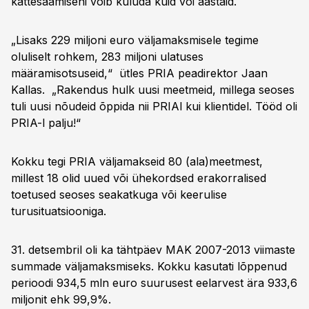
kättesaamiseni võib kuluda kuid või aastaid.
„Lisaks 229 miljoni euro väljamaksmisele tegime
oluliselt rohkem, 283 miljoni ulatuses
määramisotsuseid,“ ütles PRIA peadirektor Jaan
Kallas. „Rakendus hulk uusi meetmeid, millega seoses
tuli uusi nõudeid õppida nii PRIAl kui klientidel. Tööd oli
PRIA-l palju!“
Kokku tegi PRIA väljamakseid 80 (ala)meetmest,
millest 18 olid uued või ühekordsed erakorralised
toetused seoses seakatkuga või keerulise
turusituatsiooniga.
31. detsembril oli ka tähtpäev MAK 2007-2013 viimaste
summade väljamaksmiseks. Kokku kasutati lõppenud
perioodi 934,5 mln euro suurusest eelarvest ära 933,6
miljonit ehk 99,9%.