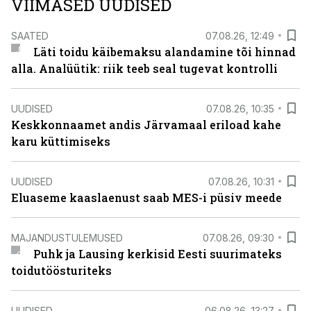
VIIMASED UUDISED
SAATED
07.08.26, 12:49
Läti toidu käibemaksu alandamine tõi hinnad
alla. Analüütik: riik teeb seal tugevat kontrolli
UUDISED
07.08.26, 10:35
Keskkonnaamet andis Järvamaal eriload kahe
karu küttimiseks
UUDISED
07.08.26, 10:31
Eluaseme kaaslaenust saab MES-i püsiv meede
MAJANDUSTULEMUSED
07.08.26, 09:30
Puhk ja Lausing kerkisid Eesti suurimateks
toidutöösturiteks
UUDISED
06.08.26, 13:27