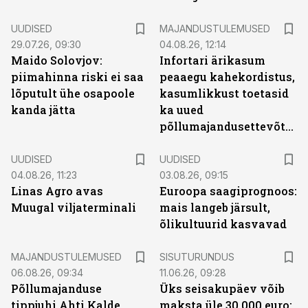
UUDISED
MAJANDUSTULEMUSED
29.07.26, 09:30
04.08.26, 12:14
Maido Solovjov:
Infortari ärikasum
piimahinna riski ei saa
peaaegu kahekordistus,
lõputult ühe osapoole
kasumlikkust toetasid
kanda jätta
ka uued
põllumajandusettevõtted
UUDISED
UUDISED
04.08.26, 11:23
03.08.26, 09:15
Linas Agro avas
Euroopa saagiprognoos:
Muugal viljaterminali
mais langeb järsult,
õlikultuurid kasvavad
ST
MAJANDUSTULEMUSED
SISUTURUNDUS
06.08.26, 09:34
11.06.26, 09:28
Põllumajanduse
Üks seisakupäev võib
tippjuhi Ahti Kalde
maksta üle 30 000 euro: