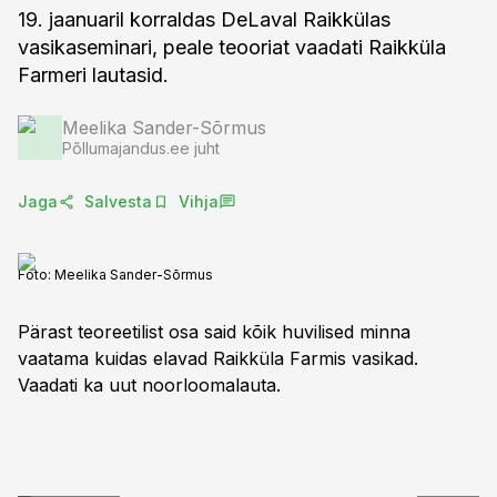
19. jaanuaril korraldas DeLaval Raikkülas
vasikaseminari, peale teooriat vaadati Raikküla
Farmeri lautasid.
Meelika Sander-Sõrmus
Põllumajandus.ee juht
Jaga
Salvesta
Vihja
Foto:
Meelika Sander-Sõrmus
Pärast teoreetilist osa said kõik huvilised minna
vaatama kuidas elavad Raikküla Farmis vasikad.
Vaadati ka uut noorloomalauta.