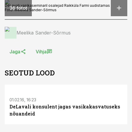
DeLavali vasikaseminaril osalejad Raikküla Farmi uudistamas
36 fotot
Foto:
Meelika Sander-Sõrmus
Meelika Sander-Sõrmus
Jaga
Vihja
SEOTUD LOOD
S
01.02.16, 16:23
DeLavali konsulent jagas vasikakasvatuseks
nõuandeid