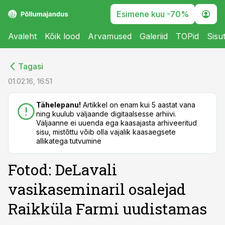
Esimene kuu -70%
Avaleht
Kõik lood
Arvamused
Galeriid
TOPid
Sisu
cebook
cebook
Tagasi
Twitter)
Twitter)
01.02.16, 16:51
kedIn
kedIn
Tähelepanu!
Artikkel on enam kui 5 aastat vana
ning kuulub väljaande digitaalsesse arhiivi.
ail
ail
Väljaanne ei uuenda ega kaasajasta arhiveeritud
sisu, mistõttu võib olla vajalik kaasaegsete
k
k
allikatega tutvumine
Fotod: DeLavali
vasikaseminaril osalejad
Raikküla Farmi uudistamas