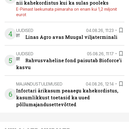
nii kahekordistus kui ka sulas pooleks
E-Piimast laekumata piimaraha on enam kui 1,2 miljonit
eurot
UUDISED
04.08.26, 11:23
4
Linas Agro avas Muugal viljaterminali
UUDISED
05.08.26, 11:17
5
Rahvusvaheline fond paisutab Bioforce’i
kasvu
MAJANDUSTULEMUSED
04.08.26, 12:14
Infortari ärikasum peaaegu kahekordistus,
6
kasumlikkust toetasid ka uued
põllumajandusettevõtted