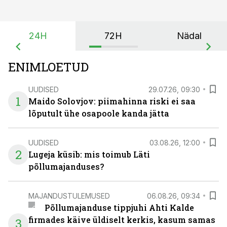
24H
72H
Nädal
ENIMLOETUD
UUDISED
29.07.26, 09:30
1
Maido Solovjov: piimahinna riski ei saa
lõputult ühe osapoole kanda jätta
UUDISED
03.08.26, 12:00
2
Lugeja küsib: mis toimub Läti
põllumajanduses?
MAJANDUSTULEMUSED
06.08.26, 09:34
Põllumajanduse tippjuhi Ahti Kalde
firmades käive üldiselt kerkis, kasum samas
3