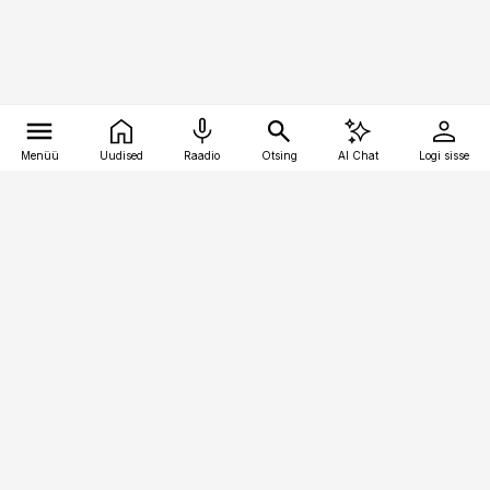
Menüü
Uudised
Raadio
Otsing
AI Chat
Logi sisse
Vana-Lõuna 39/1, 19094 Tallinn
(+372) 667 0111
pollumajandus@pollumajandus.ee
Telli
Reklaam
Firmast
Sisu kasutamisõigused
Ajakirjaniku