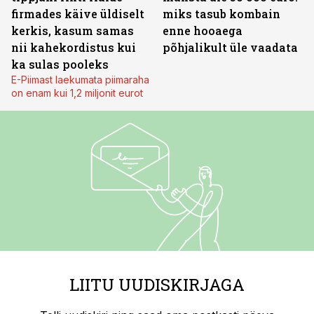
firmades käive üldiselt
miks tasub kombain
kerkis, kasum samas
enne hooaega
nii kahekordistus kui
põhjalikult üle vaadata
ka sulas pooleks
E-Piimast laekumata piimaraha
on enam kui 1,2 miljonit eurot
LIITU UUDISKIRJAGA