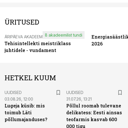
ÜRITUSED
8 akadeemilist tundi
Energiasäästli
ÄRIPÄEVA AKADEEMIA
Tehisintellekti meistriklass
2026
juhtidele - vundament
HETKEL KUUM
UUDISED
UUDISED
03.08.26, 12:00
31.07.26, 13:21
Lugeja küsib: mis
Põllul roomab tulevane
toimub Läti
delikatess: Eesti ainsas
põllumajanduses?
teofarmis kasvab 600
000 tigu