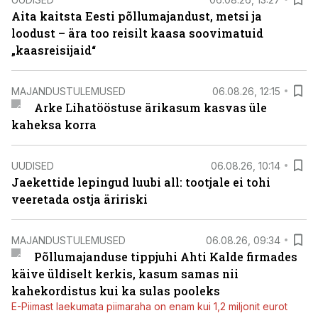
Aita kaitsta Eesti põllumajandust, metsi ja
loodust – ära too reisilt kaasa soovimatuid
„kaasreisijaid“
MAJANDUSTULEMUSED
06.08.26, 12:15
Arke Lihatööstuse ärikasum kasvas üle
kaheksa korra
UUDISED
06.08.26, 10:14
Jaekettide lepingud luubi all: tootjale ei tohi
veeretada ostja äririski
MAJANDUSTULEMUSED
06.08.26, 09:34
Põllumajanduse tippjuhi Ahti Kalde firmades
käive üldiselt kerkis, kasum samas nii
kahekordistus kui ka sulas pooleks
E-Piimast laekumata piimaraha on enam kui 1,2 miljonit eurot