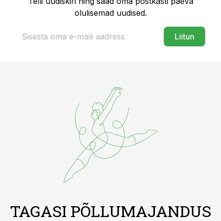
Telli uudiskiri ning saad oma postkasti päeva
olulisemad uudised.
Liitun
TAGASI PÕLLUMAJANDUS