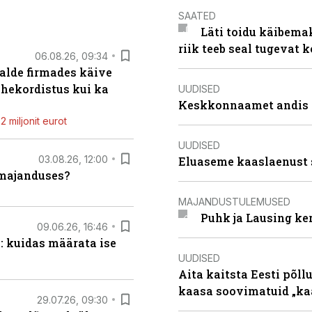
SAATED
Läti toidu käibema
riik teeb seal tugevat k
06.08.26, 09:34
alde firmades käive
ahekordistus kui ka
UUDISED
Keskkonnaamet andis J
 miljonit eurot
UUDISED
03.08.26, 12:00
Eluaseme kaaslaenust 
umajanduses?
MAJANDUSTULEMUSED
Puhk ja Lausing ke
09.06.26, 16:46
: kuidas määrata ise
UUDISED
Aita kaitsta Eesti põllu
kaasa soovimatuid „kaa
29.07.26, 09:30