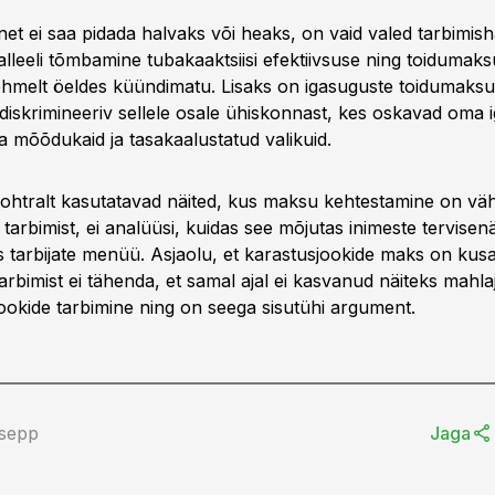
net ei saa pidada halvaks või heaks, on vaid valed tarbimis
lleeli tõmbamine tubakaaktsiisi efektiivsuse ning toidumak
hmelt öeldes küündimatu. Lisaks on igasuguste toidumaks
diskrimineeriv sellele osale ühiskonnast, kes oskavad oma
a mõõdukaid ja tasakaalustatud valikuid.
ohtralt kasutatavad näited, kus maksu kehtestamine on v
e tarbimist, ei analüüsi, kuidas see mõjutas inimeste tervisenäi
 tarbijate menüü. Asjaolu, et karastusjookide maks on kusa
rbimist ei tähenda, et samal ajal ei kasvanud näiteks mahla
jookide tarbimine ning on seega sisutühi argument.
isepp
Jaga