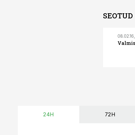
SEOTUD
08.02.16,
Valmis
24H
72H