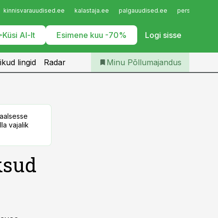
Iseteenindus
kinnisvarauudised.ee
kalastaja.ee
palgauudised.ee
personaliuudi
Telli Põllumajandus
Küsi AI-lt
Esimene kuu -70%
Logi sisse
ikud lingid
Radar
Minu Põllumajandus
taalsesse
la vajalik
ksud