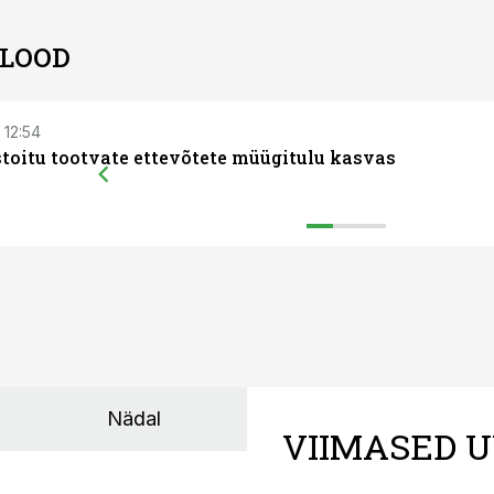
 LOOD
 12:54
toitu tootvate ettevõtete müügitulu kasvas
Nädal
VIIMASED U