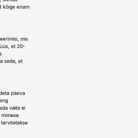
d kõige enam
erimisi, mis
üüs, et 20-
s
a seda, et
udeta päeva
ning
eda väita ei
 inimese
tarvitatakse