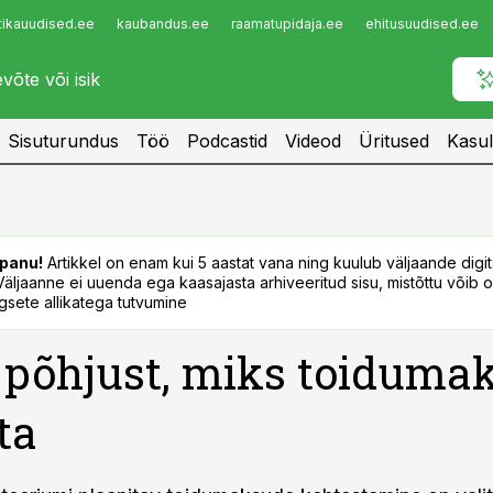
tikauudised.ee
kaubandus.ee
raamatupidaja.ee
ehitusuudised.ee
Infopank
Radar
Sisuturundus
Töö
Podcastid
Videod
Üritused
Kasul
panu!
Artikkel on enam kui 5 aastat vana ning kuulub väljaande digi
. Väljaanne ei uuenda ega kaasajasta arhiveeritud sisu, mistõttu võib ol
sete allikatega tutvumine
põhjust, miks toiduma
ta