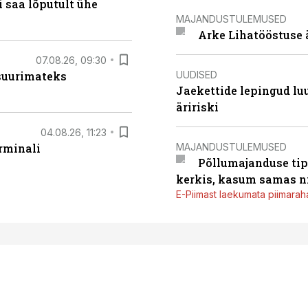
 saa lõputult ühe
MAJANDUSTULEMUSED
Arke Lihatööstuse 
07.08.26, 09:30
UUDISED
 suurimateks
Jaekettide lepingud luub
äririski
04.08.26, 11:23
MAJANDUSTULEMUSED
rminali
Põllumajanduse tip
kerkis, kasum samas ni
E-Piimast laekumata piimaraha