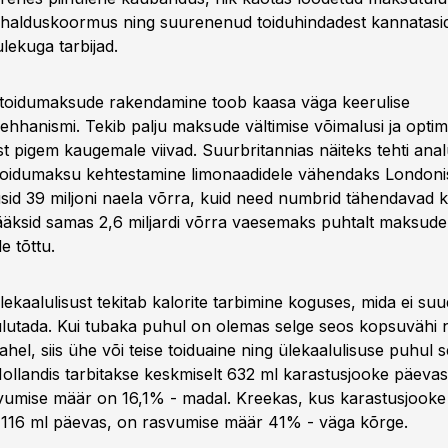
i halduskoormus ning suurenenud toiduhindadest kannatasi
lekuga tarbijad.
toidumaksude rakendamine toob kaasa väga keerulise
ehhanismi. Tekib palju maksude vältimise võimalusi ja optime
t pigem kaugemale viivad. Suurbritannias näiteks tehti anal
 toidumaksu kehtestamine limonaadidele vähendaks Londoni
usid 39 miljoni naela võrra, kuid need numbrid tähendavad k
ääksid samas 2,6 miljardi võrra vaesemaks puhtalt maksude
e tõttu.
lekaalulisust tekitab kalorite tarbimine koguses, mida ei su
ulutada. Kui tubaka puhul on olemas selge seos kopsuvähi 
ahel, siis ühe või teise toiduaine ning ülekaalulisuse puhul s
Hollandis tarbitakse keskmiselt 632 ml karastusjooke päevas
vumise määr on 16,1% - madal. Kreekas, kus karastusjooke 
 116 ml päevas, on rasvumise määr 41% - väga kõrge.