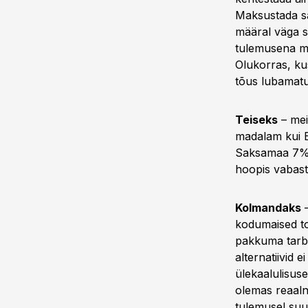
Maksustada sa
määral väga su
tulemusena mu
Olukorras, kus
tõus lubamatu
Teiseks
– mei
madalam kui E
Saksamaa 7%, 
hoopis vabast
Kolmandaks
–
kodumaised to
pakkuma tarbi
alternatiivid 
ülekaalulisus
olemas reaaln
tulemusel suu