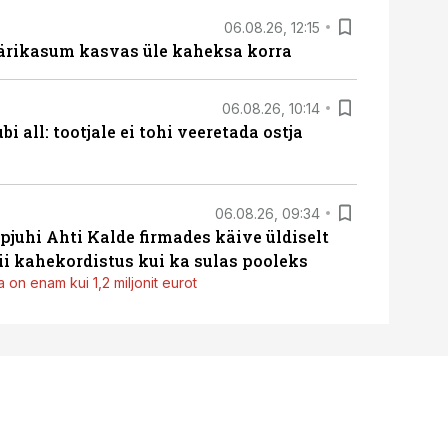
06.08.26, 12:15
ärikasum kasvas üle kaheksa korra
06.08.26, 10:14
i all: tootjale ei tohi veeretada ostja
06.08.26, 09:34
pjuhi Ahti Kalde firmades käive üldiselt
i kahekordistus kui ka sulas pooleks
 on enam kui 1,2 miljonit eurot