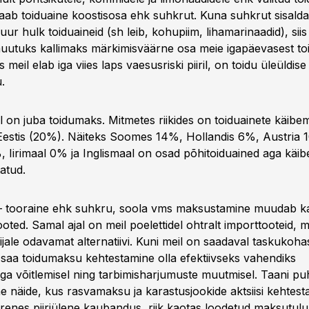
ab toiduaine koostisosa ehk suhkrut. Kuna suhkrut sisald
ur hulk toiduaineid (sh leib, kohupiim, lihamarinaadid), siis 
utuks kallimaks märkimisväärne osa meie igapäevasest toi
 meil elab iga viies laps vaesusriski piiril, on toidu üleüldi
.
l on juba toidumaks. Mitmetes riikides on toiduainete käibem
estis (20%). Näiteks Soomes 14%, Hollandis 6%, Austria 
Iirimaal 0% ja Inglismaal on osad põhitoiduained aga käi
atud.
 tooraine ehk suhkru, soola vms maksustamine muudab kal
oted. Samal ajal on meil poelettidel ohtralt importtooteid, 
jale odavamat alternatiivi. Kuni meil on saadaval taskukoh
ei saa toidumaksu kehtestamine olla efektiivseks vahendiks
ega võitlemisel ning tarbimisharjumuste muutmisel. Taani pu
e näide, kus rasvamaksu ja karastusjookide aktsiisi kehtest
renes piiriülene kaubandus, riik kaotas loodetud maksutul