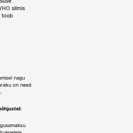
tsuse
WHO silmis
a toob
amisel nagu
Paraku on need
.
õhjustel:
 magusamaksu
duainetele.