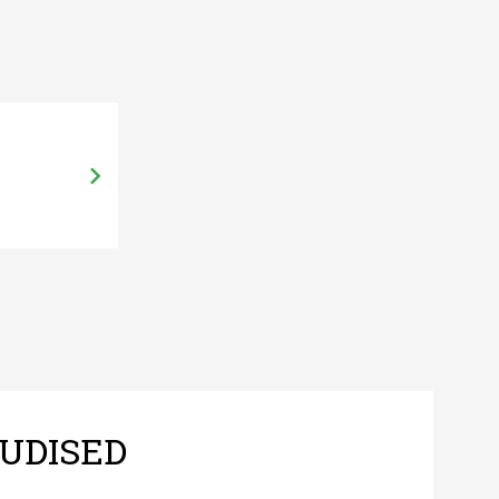
27.01.16, 09:19
Sirje Potisepp: Toidutootja keerulin
UDISED