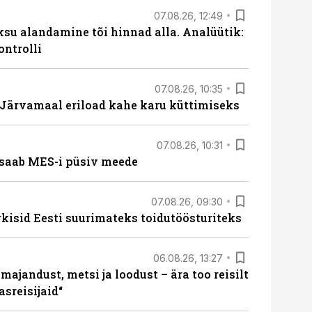
07.08.26, 12:49
ksu alandamine tõi hinnad alla. Analüütik:
ontrolli
07.08.26, 10:35
ärvamaal eriload kahe karu küttimiseks
07.08.26, 10:31
saab MES-i püsiv meede
07.08.26, 09:30
rkisid Eesti suurimateks toidutöösturiteks
06.08.26, 13:27
majandust, metsi ja loodust – ära too reisilt
sreisijaid“