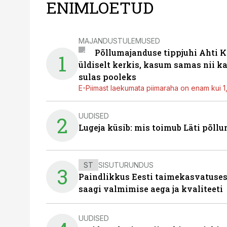
ENIMLOETUD
MAJANDUSTULEMUSED
Põllumajanduse tippjuhi Ahti K
1
üldiselt kerkis, kasum samas nii k
sulas pooleks
E-Piimast laekumata piimaraha on enam kui 1,2
UUDISED
2
Lugeja küsib: mis toimub Läti põll
ST
SISUTURUNDUS
3
Paindlikkus Eesti taimekasvatuses
saagi valmimise aega ja kvaliteeti
UUDISED