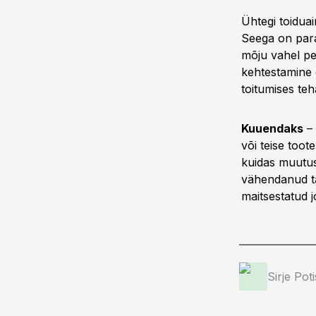
Ühtegi toiduai
Seega on para
mõju vahel pe
kehtestamine 
toitumises teh
Kuuendaks
– 
või teise toot
kuidas muutus
vähendanud ta
maitsestatud 
Sirje Pot