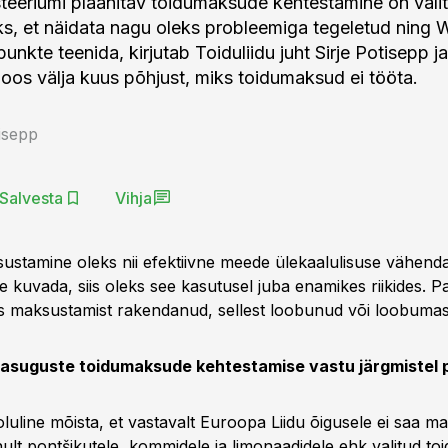
steeriumi plaanitav toidumaksude kehtestamine on vali
, et näidata nagu oleks probleemiga tegeletud ning 
punkte teenida, kirjutab Toiduliidu juht Sirje Potisepp j
 loos välja kuus põhjust, miks toidumaksud ei tööta.
tisepp
Salvesta
Vihja
sustamine oleks nii efektiivne meede ülekaalulisuse vähend
se kuvada, siis oleks see kasutusel juba enamikes riikides. 
s maksustamist rakendanud, sellest loobunud või loobumas
igasuguste toidumaksude kehtestamise vastu järgmistel p
luline mõista, et vastavalt Euroopa Liidu õigusele ei saa
ult pontšikutele, kommidele ja limonaadidele ehk valitud toi