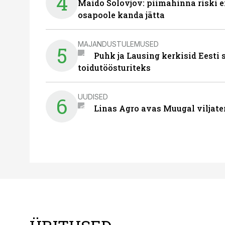
4
Maido Solovjov: piimahinna riski ei
osapoole kanda jätta
MAJANDUSTULEMUSED
5
Puhk ja Lausing kerkisid Eesti
toidutöösturiteks
UUDISED
6
Linas Agro avas Muugal viljate