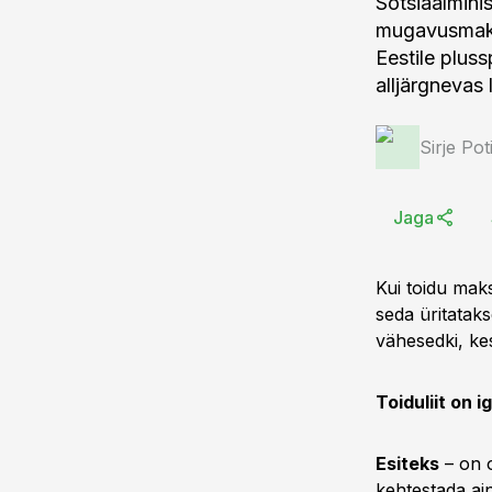
Sotsiaalmini
mugavusmaks
Eestile pluss
alljärgnevas
Sirje Po
Jaga
Kui toidu mak
seda üritatak
vähesedki, ke
Toiduliit on 
Esiteks
– on o
kehtestada ain