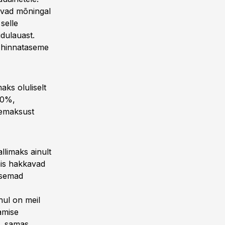
avad mõningal
selle
dulauast.
se hinnataseme
aks oluliselt
10%,
bemaksust
limaks ainult
mis hakkavad
asemad
hul on meil
amise
u, samas