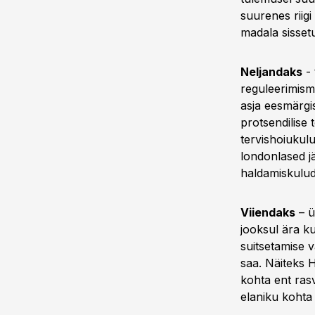
suurenes riig
madala sissetu
Neljandaks
- 
reguleerimism
asja eesmärgis
protsendilise
tervishoiukul
londonlased j
haldamiskulud
Viiendaks
– ü
jooksul ära k
suitsetamise v
saa. Näiteks 
kohta ent ras
elaniku kohta