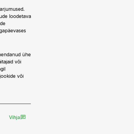
harjumused.
sude loodetava
ude
 igapäevases
ähendanud ühe
tajaid või
gil
jookide või
Vihja