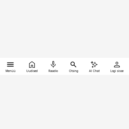
Menüü
Uudised
Raadio
Otsing
AI Chat
Logi sisse
Vana-Lõuna 39/1, 19094 Tallinn
(+372) 667 0111
pollumajandus@pollumajandus.ee