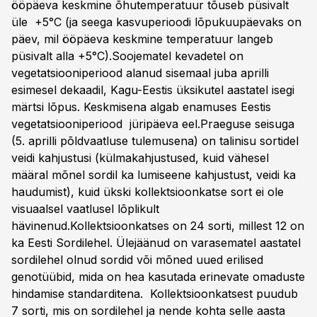
ööpäeva keskmine õhutemperatuur tõuseb püsivalt
üle +5°C (ja seega kasvuperioodi lõpukuupäevaks on
päev, mil ööpäeva keskmine temperatuur langeb
püsivalt alla +5°C).Soojematel kevadetel on
vegetatsiooniperiood alanud sisemaal juba aprilli
esimesel dekaadil, Kagu-Eestis üksikutel aastatel isegi
märtsi lõpus. Keskmisena algab enamuses Eestis
vegetatsiooniperiood jüripäeva eel.Praeguse seisuga
(5. aprilli põldvaatluse tulemusena) on talinisu sortidel
veidi kahjustusi (külmakahjustused, kuid vähesel
määral mõnel sordil ka lumiseene kahjustust, veidi ka
haudumist), kuid ükski kollektsioonkatse sort ei ole
visuaalsel vaatlusel lõplikult
hävinenud.Kollektsioonkatses on 24 sorti, millest 12 on
ka Eesti Sordilehel. Ülejäänud on varasematel aastatel
sordilehel olnud sordid või mõned uued erilised
genotüübid, mida on hea kasutada erinevate omaduste
hindamise standarditena. Kollektsioonkatsest puudub
7 sorti, mis on sordilehel ja nende kohta selle aasta