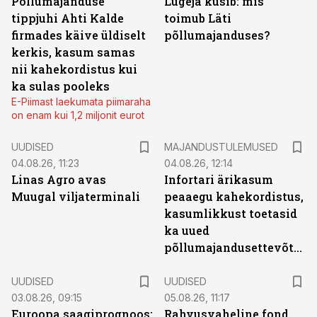
Põllumajanduse
Lugeja küsib: mis
tippjuhi Ahti Kalde
toimub Läti
firmades käive üldiselt
põllumajanduses?
kerkis, kasum samas
nii kahekordistus kui
ka sulas pooleks
E-Piimast laekumata piimaraha
on enam kui 1,2 miljonit eurot
UUDISED
MAJANDUSTULEMUSED
04.08.26, 11:23
04.08.26, 12:14
Linas Agro avas
Infortari ärikasum
Muugal viljaterminali
peaaegu kahekordistus,
kasumlikkust toetasid
ka uued
põllumajandusettevõtted
UUDISED
UUDISED
03.08.26, 09:15
05.08.26, 11:17
Euroopa saagiprognoos:
Rahvusvaheline fond