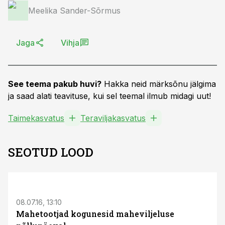
Meelika Sander-Sõrmus
Jaga
Vihja
See teema pakub huvi?
Hakka neid märksõnu jälgima
ja saad alati teavituse, kui sel teemal ilmub midagi uut!
Taimekasvatus
Teraviljakasvatus
SEOTUD LOOD
08.07.16, 13:10
Mahetootjad kogunesid maheviljeluse