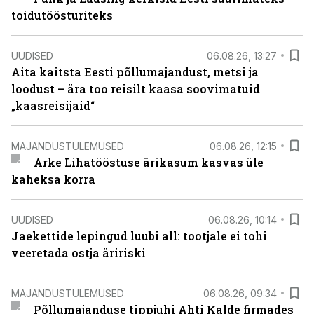
toidutöösturiteks
UUDISED
06.08.26, 13:27
Aita kaitsta Eesti põllumajandust, metsi ja
loodust – ära too reisilt kaasa soovimatuid
„kaasreisijaid“
MAJANDUSTULEMUSED
06.08.26, 12:15
Arke Lihatööstuse ärikasum kasvas üle
kaheksa korra
UUDISED
06.08.26, 10:14
Jaekettide lepingud luubi all: tootjale ei tohi
veeretada ostja äririski
MAJANDUSTULEMUSED
06.08.26, 09:34
Põllumajanduse tippjuhi Ahti Kalde firmades