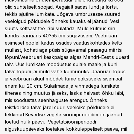
olid suhteliselt soojad. Aegajalt sadas lund ja lörtsi,
tekkis ajutine lumikate. Jõgeva ümbrusesse suured
veeloigud põldudele õnneks kauaks ei jäänud. Vesi
suutis keltsast tee läbi sulatada. Muld külmus siin
kandis jaanuaris 40?55 cm sügavuseni. Veebruari
esimesel poolel kadus osades vaatluskohtades kelts
mullast, kohati aga püsis sügavamal peaaegu märtsi
lõpuni.Veebruari keskpaigas algas Mandri-Eestis uuesti
talv. Uus lumikate moodustus sulale maale ja kuni
talve lõpuni jäi muld vähe külmunuks. Jaanuari lõpus
ja veebruari algul mõõdeti lume paksuseks sisemaal
enam kui 20 cm. Sulailmade ja vihmadega lumikate
tihenes ning muutus jäiseks, laskis halvasti õhku läbi,
mis soodustas seenhaiguste arengut. Õnneks
teistkordse talve järel suuri veeloike põldudele ei
tekkinud.Kevadise vegetatsiooniperioodini on jäänud
loetud hulk päevi. Vegetatsiooniperioodi
alguskuupäevaks loetakse kokkuleppeliselt päeva, mil