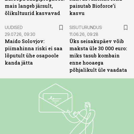
mais langeb järsult,
paisutab Bioforce’i
õlikultuurid kasvavad
kasvu
ST
UUDISED
SISUTURUNDUS
29.07.26, 09:30
11.06.26, 09:28
Maido Solovjov:
Üks seisakupäev võib
piimahinna riski ei saa
maksta üle 30 000 euro:
lõputult ühe osapoole
miks tasub kombain
kanda jätta
enne hooaega
põhjalikult üle vaadata