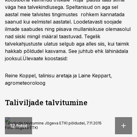
väga hea talvekindlusega. Speltanisud on aga sel
aastal meie talvistes tingimustes rohkem kannatada
saanud kui eelmistel aastatel. Loodetavasti soojade
ilmade saabudes ning piisava mullaniiskuse olemasolul
nad siiski mingil määral taastuvad. Tegelik
talvekahjustuste ulatus selgub aga alles siis, kui taimik
hakkab põldudel kasvama. See juhtub ehk lähinädala
jooksul.
Ülevaate koostasid:
Reine Koppel, talinisu aretaja ja Laine Keppart,
agrometeoroloog
Taliviljade talvitumine
Taliviljade talvitumine Jõgeva ETKI põldudel, 7.11.2015
12 fotot
Foto:
Jõgeva ETKI