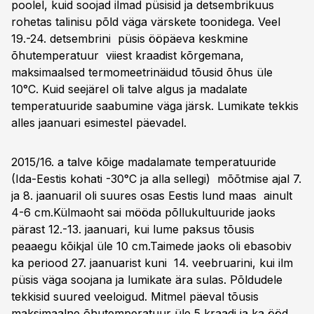
poolel, kuid soojad ilmad püsisid ja detsembrikuus
rohetas talinisu põld väga värskete toonidega. Veel
19.-24. detsembrini püsis ööpäeva keskmine
õhutemperatuur viiest kraadist kõrgemana,
maksimaalsed termomeetrinäidud tõusid õhus üle
10°C. Kuid seejärel oli talve algus ja madalate
temperatuuride saabumine väga järsk. Lumikate tekkis
alles jaanuari esimestel päevadel.
2015/16. a talve kõige madalamate temperatuuride
(Ida-Eestis kohati -30°C ja alla sellegi) mõõtmise ajal 7.
ja 8. jaanuaril oli suures osas Eestis lund maas ainult
4-6 cm.Külmaoht sai mööda põllukultuuride jaoks
pärast 12.-13. jaanuari, kui lume paksus tõusis
peaaegu kõikjal üle 10 cm.Taimede jaoks oli ebasobiv
ka periood 27. jaanuarist kuni 14. veebruarini, kui ilm
püsis väga soojana ja lumikate ära sulas. Põldudele
tekkisid suured veeloigud. Mitmel päeval tõusis
maksimaalne õhutemperatuur üle 5 kraadi ja ka ööd