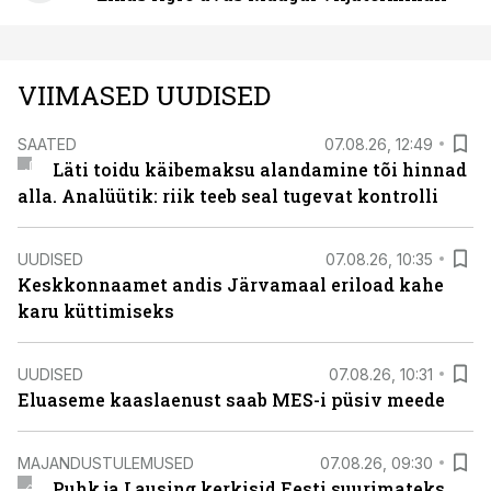
VIIMASED UUDISED
SAATED
07.08.26, 12:49
Läti toidu käibemaksu alandamine tõi hinnad
alla. Analüütik: riik teeb seal tugevat kontrolli
UUDISED
07.08.26, 10:35
Keskkonnaamet andis Järvamaal eriload kahe
karu küttimiseks
UUDISED
07.08.26, 10:31
Eluaseme kaaslaenust saab MES-i püsiv meede
MAJANDUSTULEMUSED
07.08.26, 09:30
Puhk ja Lausing kerkisid Eesti suurimateks