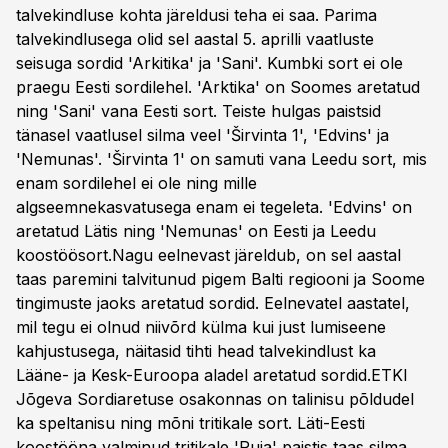
talvekindluse kohta järeldusi teha ei saa. Parima
talvekindlusega olid sel aastal 5. aprilli vaatluste
seisuga sordid 'Arkitika' ja 'Sani'. Kumbki sort ei ole
praegu Eesti sordilehel. 'Arktika' on Soomes aretatud
ning 'Sani' vana Eesti sort. Teiste hulgas paistsid
tänasel vaatlusel silma veel 'Širvinta 1', 'Edvins' ja
'Nemunas'. 'Širvinta 1' on samuti vana Leedu sort, mis
enam sordilehel ei ole ning mille
algseemnekasvatusega enam ei tegeleta. 'Edvins' on
aretatud Lätis ning 'Nemunas' on Eesti ja Leedu
koostöösort.Nagu eelnevast järeldub, on sel aastal
taas paremini talvitunud pigem Balti regiooni ja Soome
tingimuste jaoks aretatud sordid. Eelnevatel aastatel,
mil tegu ei olnud niivõrd külma kui just lumiseene
kahjustusega, näitasid tihti head talvekindlust ka
Lääne- ja Kesk-Euroopa aladel aretatud sordid.ETKI
Jõgeva Sordiaretuse osakonnas on talinisu põldudel
ka speltanisu ning mõni tritikale sort. Läti-Eesti
koostööna valminud tritikale 'Ruja' paistis taas silma