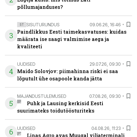
põllumajanduses?
SISUTURUNDUS
09.06.26, 16:46
ST
Paindlikkus Eesti taimekasvatuses: kuidas
3
määrata ise saagi valmimise aega ja
kvaliteeti
UUDISED
29.07.26, 09:30
4
Maido Solovjov: piimahinna riski ei saa
lõputult ühe osapoole kanda jätta
MAJANDUSTULEMUSED
07.08.26, 09:30
5
Puhk ja Lausing kerkisid Eesti
suurimateks toidutöösturiteks
UUDISED
04.08.26, 11:23
6
Linas Agro avas Muugal viljaterminali