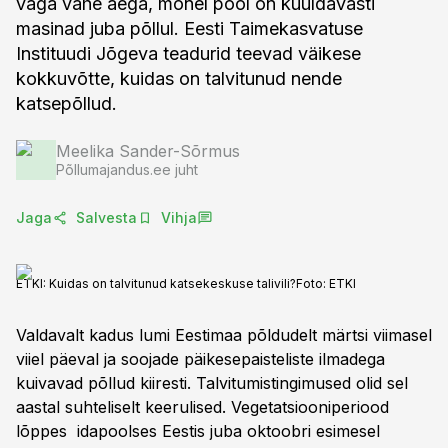
väga vähe aega, mõnel pool on kuuldavasti
masinad juba põllul. Eesti Taimekasvatuse
Instituudi Jõgeva teadurid teevad väikese
kokkuvõtte, kuidas on talvitunud nende
katsepõllud.
Meelika Sander-Sõrmus
Põllumajandus.ee juht
Jaga
Salvesta
Vihja
ETKI: Kuidas on talvitunud katsekeskuse talivili?
Foto:
ETKI
Valdavalt kadus lumi Eestimaa põldudelt märtsi viimasel
viiel päeval ja soojade päikesepaisteliste ilmadega
kuivavad põllud kiiresti. Talvitumistingimused olid sel
aastal suhteliselt keerulised. Vegetatsiooniperiood
lõppes idapoolses Eestis juba oktoobri esimesel