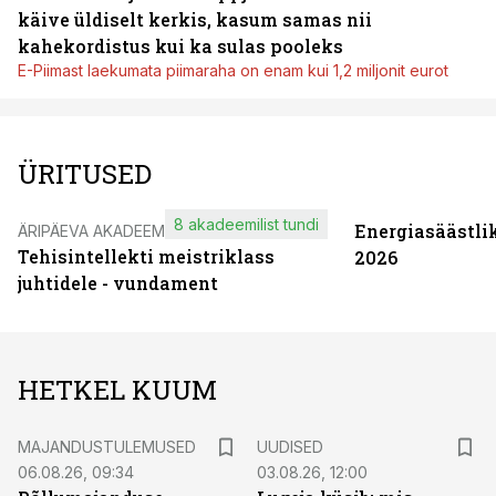
käive üldiselt kerkis, kasum samas nii
kahekordistus kui ka sulas pooleks
E-Piimast laekumata piimaraha on enam kui 1,2 miljonit eurot
ÜRITUSED
8 akadeemilist tundi
Energiasäästli
ÄRIPÄEVA AKADEEMIA
Tehisintellekti meistriklass
2026
juhtidele - vundament
HETKEL KUUM
MAJANDUSTULEMUSED
UUDISED
06.08.26, 09:34
03.08.26, 12:00