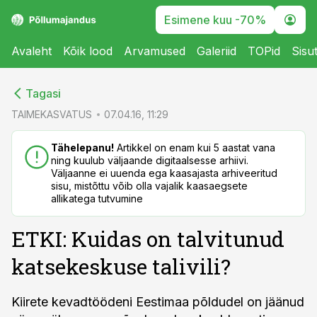
Esimene kuu -70%
Avaleht
Kõik lood
Arvamused
Galeriid
TOPid
Sisu
cebook
cebook
Tagasi
Twitter)
Twitter)
TAIMEKASVATUS
07.04.16, 11:29
kedIn
kedIn
Tähelepanu!
Artikkel on enam kui 5 aastat vana
ning kuulub väljaande digitaalsesse arhiivi.
ail
ail
Väljaanne ei uuenda ega kaasajasta arhiveeritud
sisu, mistõttu võib olla vajalik kaasaegsete
k
k
allikatega tutvumine
ETKI: Kuidas on talvitunud
katsekeskuse talivili?
Kiirete kevadtöödeni Eestimaa põldudel on jäänud