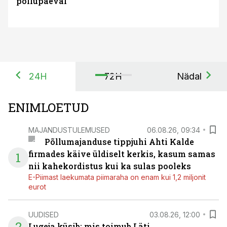
põllupäeval
24H
72H
Nädal
ENIMLOETUD
MAJANDUSTULEMUSED
06.08.26, 09:34
Põllumajanduse tippjuhi Ahti Kalde
firmades käive üldiselt kerkis, kasum samas
1
nii kahekordistus kui ka sulas pooleks
E-Piimast laekumata piimaraha on enam kui 1,2 miljonit
eurot
UUDISED
03.08.26, 12:00
2
Lugeja küsib: mis toimub Läti