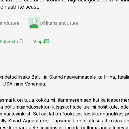
 naabrite seast.
jandus.ee
põllumajandus.ee
Salvesta
Vihja
sindatud lisaks Balti- ja Skandinaaviamaadele ka Hiina, Itaa
a, USA ning Venemaa.
esmärk on tuua kokku nii läänemeremaad kui ka idapartnerlu
da põllumajandussektori kitsaskohtade üle nii poliitikute, ette
e vaatevinklist. Sel aastal on fookuses keskkonnanutikas 
lly Smart Agriculture). Täpsemalt on arutluse all kuidas ü
keskkonnanõuete tingimustes tagada põllumajandustegevuse