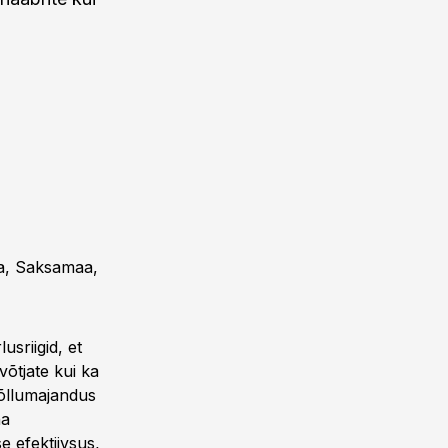
lia, Saksamaa,
sriigid, et
võtjate kui ka
põllumajandus
ha
 efektiivsus,