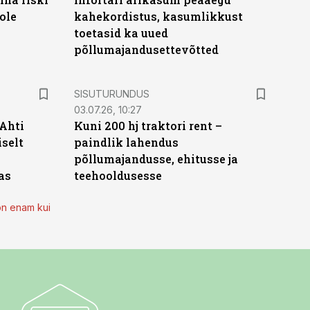
ole
kahekordistus, kasumlikkust
toetasid ka uued
põllumajandusettevõtted
ST
SISUTURUNDUS
03.07.26, 10:27
 Ahti
Kuni 200 hj traktori rent –
iselt
paindlik lahendus
põllumajandusse, ehitusse ja
as
teehooldusesse
on enam kui