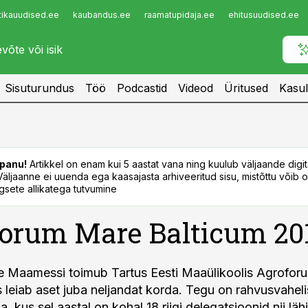
tikauudised.ee
kaubandus.ee
raamatupidaja.ee
ehitusuudised.ee
Infopank
Radar
Sisuturundus
Töö
Podcastid
Videod
Üritused
Kasul
panu!
Artikkel on enam kui 5 aastat vana ning kuulub väljaande digi
. Väljaanne ei uuenda ega kaasajasta arhiveeritud sisu, mistõttu võib ol
sete allikatega tutvumine
orum Mare Balticum 20
e Maamessi toimub Tartus Eesti Maaülikoolis Agrofo
s leiab aset juba neljandat korda. Tegu on rahvusvahel
, kus sel aastal on kohal 18 riigi delegatsioonid nii läh