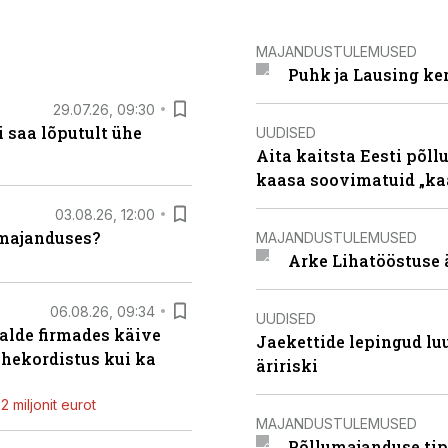
MAJANDUSTULEMUSED
Puhk ja Lausing ke
29.07.26, 09:30
 saa lõputult ühe
UUDISED
Aita kaitsta Eesti põllu
kaasa soovimatuid „kaa
03.08.26, 12:00
umajanduses?
MAJANDUSTULEMUSED
Arke Lihatööstuse 
06.08.26, 09:34
UUDISED
alde firmades käive
Jaekettide lepingud luub
ahekordistus kui ka
äririski
 miljonit eurot
MAJANDUSTULEMUSED
Põllumajanduse tip