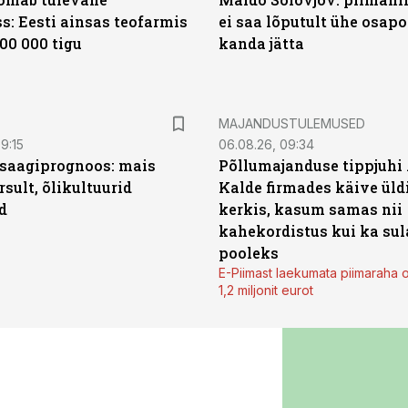
s: Eesti ainsas teofarmis
ei saa lõputult ühe osapo
00 000 tigu
kanda jätta
MAJANDUSTULEMUSED
9:15
06.08.26, 09:34
saagiprognoos: mais
Põllumajanduse tippjuhi
rsult, õlikultuurid
Kalde firmades käive üld
d
kerkis, kasum samas nii
kahekordistus kui ka sul
pooleks
E-Piimast laekumata piimaraha 
1,2 miljonit eurot