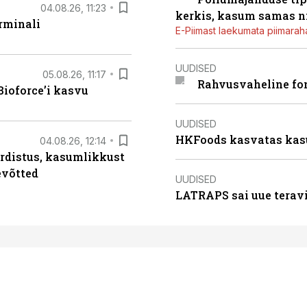
04.08.26, 11:23
kerkis, kasum samas ni
rminali
E-Piimast laekumata piimaraha
UUDISED
05.08.26, 11:17
Rahvusvaheline fon
ioforce’i kasvu
UUDISED
HKFoods kasvatas kas
04.08.26, 12:14
rdistus, kasumlikkust
evõtted
UUDISED
LATRAPS sai uue teravi