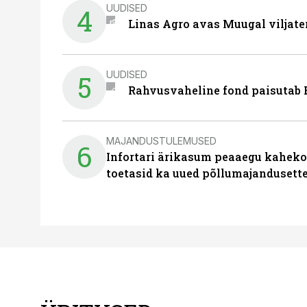
UUDISED
4
Linas Agro avas Muugal viljate
UUDISED
5
Rahvusvaheline fond paisutab B
MAJANDUSTULEMUSED
6
Infortari ärikasum peaaegu kaheko
toetasid ka uued põllumajandusett