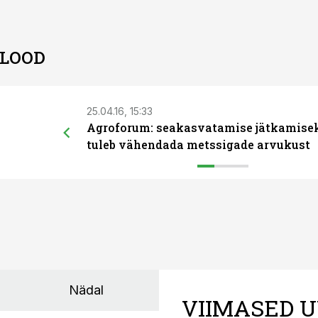
 LOOD
25.04.16, 15:33
Agroforum: seakasvatamise jätkamise
tuleb vähendada metssigade arvukust
Nädal
VIIMASED U