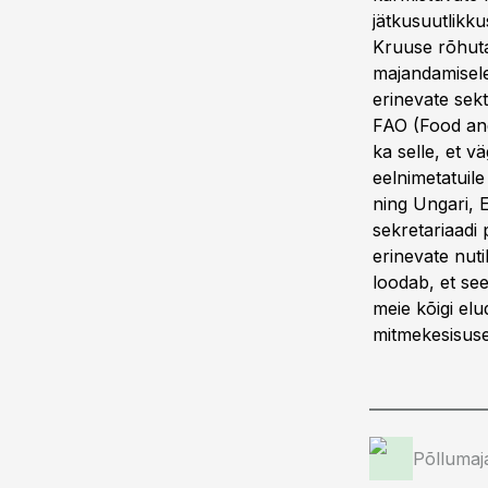
jätkusuutlikk
Kruuse rõhutas
majandamisele
erinevate sek
FAO (Food and 
ka selle, et v
eelnimetatuile
ning Ungari, 
sekretariaadi 
erinevate nut
loodab, et see
meie kõigi elu
mitmekesisuse
Põllumaj