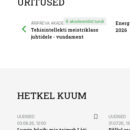
ÜRITUSED
8 akadeemilist tundi
Energ
ÄRIPÄEVA AKADEEMIA
Tehisintellekti meistriklass
2026
juhtidele - vundament
HETKEL KUUM
UUDISED
UUDISED
03.08.26, 12:00
31.07.26, 13
Lugeja küsib: mis toimub Läti
Põllul r