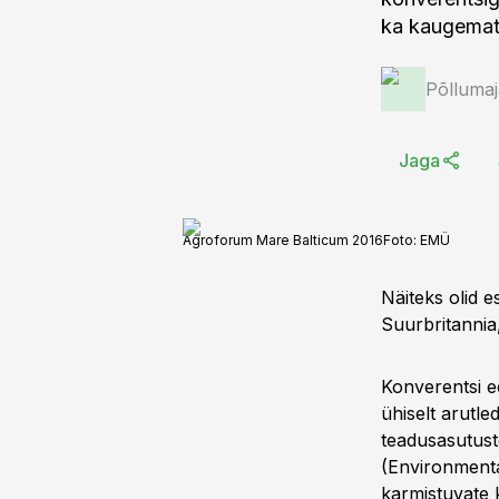
ka kaugemate
Põlluma
Jaga
Agroforum Mare Balticum 2016
Foto:
EMÜ
Näiteks olid e
Suurbritanni
Konverentsi e
ühiselt arutle
teadusasutust
(Environmenta
karmistuvate 