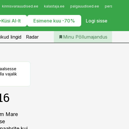
Iseteenindus
kinnisvarauudised.ee
kalastaja.ee
palgauudised.ee
personaliuudi
Telli Põllumajandus
Küsi AI-lt
Esimene kuu -70%
Logi sisse
ikud lingid
Radar
Minu Põllumajandus
taalsesse
la vajalik
16
rum Mare
ise
inaabrite kui