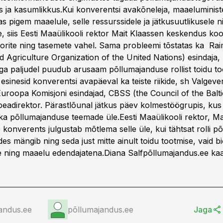
us ja kasumlikkus.Kui konverentsi avakõneleja, maaeluminis
 pigem maaelule, selle ressurssidele ja jätkusuutlikusele n
, siis Eesti Maaülikooli rektor Mait Klaassen keskendus ko
torite ning tasemete vahel. Sama probleemi tõstatas ka Ra
Agriculture Organization of the United Nations) esindaja, k
äga paljudel puudub arusaam põllumajanduse rollist toidu to
 esinesid konverentsi avapäeval ka teiste riikide, sh Valge
Euroopa Komisjoni esindajad, CBSS (the Council of the Balti
peadirektor. Pärastlõunal jätkus päev kolmestöögrupis, kus 
ika põllumajanduse teemade üle.Eesti Maaülikooli rektor, Ma
 konverents julgustab mõtlema selle üle, kui tähtsat rolli 
des mängib ning seda just mitte ainult toidu tootmise, vaid bi
 ning maaelu edendajatena.Diana Salfpõllumajandus.ee ka
andus.ee
põllumajandus.ee
Jaga