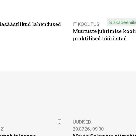
8 akadeemilis
iasäästlikud lahendused
IT KOOLITUS
Muutuste juhtimise kooli
praktilised tööriistad
UUDISED
:21
29.07.26, 09:30
oomab tulevane
Maido Solovjov: piimahi