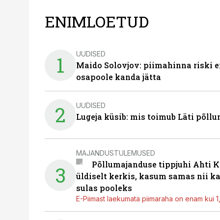
ENIMLOETUD
UUDISED
1
Maido Solovjov: piimahinna riski ei
osapoole kanda jätta
UUDISED
2
Lugeja küsib: mis toimub Läti põll
MAJANDUSTULEMUSED
Põllumajanduse tippjuhi Ahti K
3
üldiselt kerkis, kasum samas nii k
sulas pooleks
E-Piimast laekumata piimaraha on enam kui 1,2