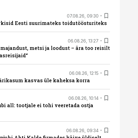
07.08.26, 09:30
rkisid Eesti suurimateks toidutöösturiteks
06.08.26, 13:27
majandust, metsi ja loodust – ära too reisilt
sreisijaid“
06.08.26, 12:15
ärikasum kasvas üle kaheksa korra
06.08.26, 10:14
i all: tootjale ei tohi veeretada ostja
06.08.26, 09:34
pjuhi Ahti Kalde firmades käive üldiselt