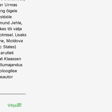
ter Urmas
ing õigele
ostööle
imund Jehle,
es tõi välja
otmisel. Lisaks
vene, Moldova
c States)
arutleti
it Klaassen
põllumajandus
oloogilise
asautor
Vihja