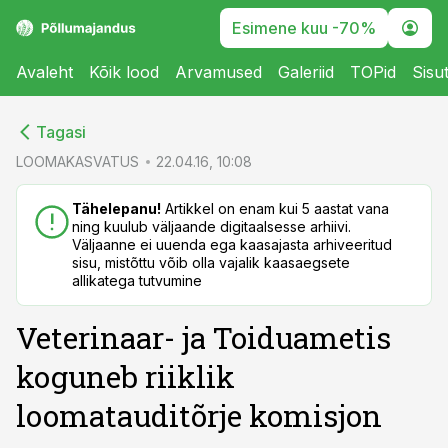
Esimene kuu -70%
Avaleht
Kõik lood
Arvamused
Galeriid
TOPid
Sisu
cebook
cebook
Tagasi
Twitter)
Twitter)
LOOMAKASVATUS
22.04.16, 10:08
kedIn
kedIn
Tähelepanu!
Artikkel on enam kui 5 aastat vana
ning kuulub väljaande digitaalsesse arhiivi.
ail
ail
Väljaanne ei uuenda ega kaasajasta arhiveeritud
sisu, mistõttu võib olla vajalik kaasaegsete
k
k
allikatega tutvumine
Veterinaar- ja Toiduametis
koguneb riiklik
loomatauditõrje komisjon