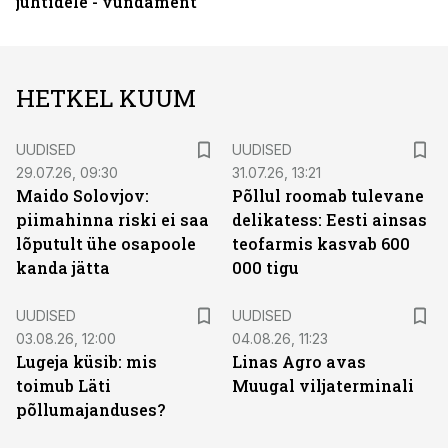
juhtidele - vundament
HETKEL KUUM
UUDISED
UUDISED
29.07.26, 09:30
31.07.26, 13:21
Maido Solovjov:
Põllul roomab tulevane
piimahinna riski ei saa
delikatess: Eesti ainsas
lõputult ühe osapoole
teofarmis kasvab 600
kanda jätta
000 tigu
UUDISED
UUDISED
03.08.26, 12:00
04.08.26, 11:23
Lugeja küsib: mis
Linas Agro avas
toimub Läti
Muugal viljaterminali
põllumajanduses?