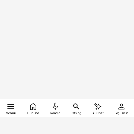
Menüü
Uudised
Raadio
Otsing
AI Chat
Logi sisse