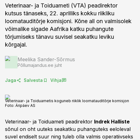
Veterinaar- ja Toiduameti (VTA) peadirektor
kutsus tänaseks, 22. aprilliks kokku riikliku
loomatauditõrje komisjoni. Kõne all on valmisolek
võimalike sigade Aafrika katku puhangute
tõrjumiseks tänavu suvisel seakatku leviku
kõrgajal.
Meelika Sander-Sõrmus
Põllumajandus.ee juht
Jaga
Salvesta
Vihja
Veterinaar- ja Toiduametis koguneb riiklik loomatauditõrje komisjon
Foto:
Äripäev AS
Veterinaar- ja Toiduameti peadirektor
Indrek Halliste
sõnul on oht uuteks seakatku puhanguteks eeloleval
suvel endiselt suur ning tuleb olla valmis operatiivseks