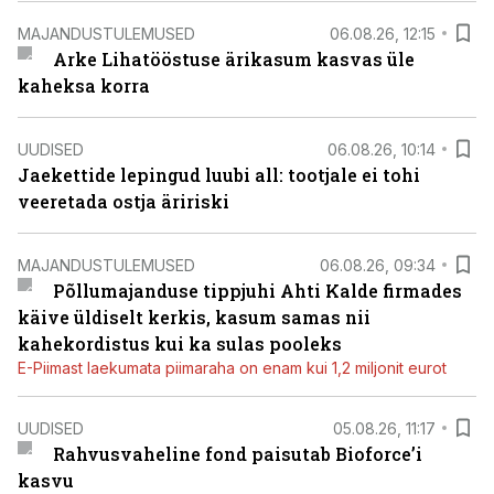
MAJANDUSTULEMUSED
06.08.26, 12:15
Arke Lihatööstuse ärikasum kasvas üle
kaheksa korra
UUDISED
06.08.26, 10:14
Jaekettide lepingud luubi all: tootjale ei tohi
veeretada ostja äririski
MAJANDUSTULEMUSED
06.08.26, 09:34
Põllumajanduse tippjuhi Ahti Kalde firmades
käive üldiselt kerkis, kasum samas nii
kahekordistus kui ka sulas pooleks
E-Piimast laekumata piimaraha on enam kui 1,2 miljonit eurot
UUDISED
05.08.26, 11:17
Rahvusvaheline fond paisutab Bioforce’i
kasvu