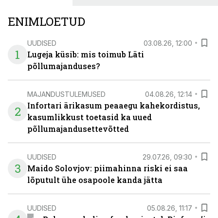
ENIMLOETUD
UUDISED
03.08.26, 12:00
1
Lugeja küsib: mis toimub Läti
põllumajanduses?
MAJANDUSTULEMUSED
04.08.26, 12:14
Infortari ärikasum peaaegu kahekordistus,
2
kasumlikkust toetasid ka uued
põllumajandusettevõtted
UUDISED
29.07.26, 09:30
3
Maido Solovjov: piimahinna riski ei saa
lõputult ühe osapoole kanda jätta
UUDISED
05.08.26, 11:17