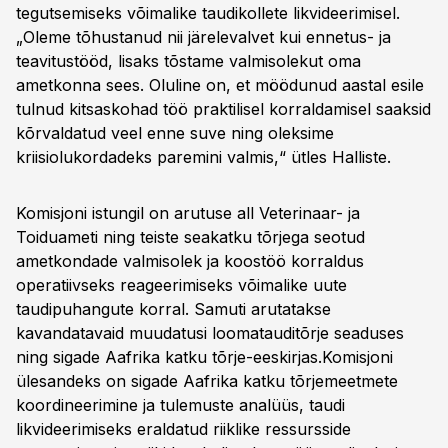
tegutsemiseks võimalike taudikollete likvideerimisel.
„Oleme tõhustanud nii järelevalvet kui ennetus- ja
teavitustööd, lisaks tõstame valmisolekut oma
ametkonna sees. Oluline on, et möödunud aastal esile
tulnud kitsaskohad töö praktilisel korraldamisel saaksid
kõrvaldatud veel enne suve ning oleksime
kriisiolukordadeks paremini valmis,“ ütles Halliste.
Komisjoni istungil on arutuse all Veterinaar- ja
Toiduameti ning teiste seakatku tõrjega seotud
ametkondade valmisolek ja koostöö korraldus
operatiivseks reageerimiseks võimalike uute
taudipuhangute korral. Samuti arutatakse
kavandatavaid muudatusi loomatauditõrje seaduses
ning sigade Aafrika katku tõrje-eeskirjas.Komisjoni
ülesandeks on sigade Aafrika katku tõrjemeetmete
koordineerimine ja tulemuste analüüs, taudi
likvideerimiseks eraldatud riiklike ressursside