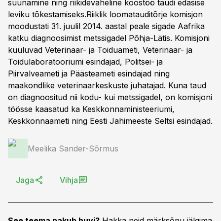
suunamine ning riikidevaheline koostöö taudi edasise
leviku tõkestamiseks.Riiklik loomatauditõrje komisjon
moodustati 31. juulil 2014. aastal peale sigade Aafrika
katku diagnoosimist metssigadel Põhja-Lätis. Komisjoni
kuuluvad Veterinaar- ja Toiduameti, Veterinaar- ja
Toidulaboratooriumi esindajad, Politsei- ja
Piirvalveameti ja Päästeameti esindajad ning
maakondlike veterinaarkeskuste juhatajad. Kuna taud
on diagnoositud nii kodu- kui metssigadel, on komisjoni
töösse kaasatud ka Keskkonnaministeeriumi,
Keskkonnaameti ning Eesti Jahimeeste Seltsi esindajad.
Meelika Sander-Sõrmus
Jaga
Vihja
See teema pakub huvi?
Hakka neid märksõnu jälgima