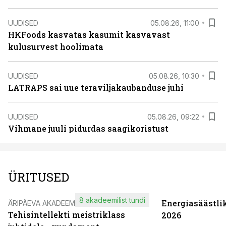
UUDISED
05.08.26, 11:00
HKFoods kasvatas kasumit kasvavast
kulusurvest hoolimata
UUDISED
05.08.26, 10:30
LATRAPS sai uue teraviljakaubanduse juhi
UUDISED
05.08.26, 09:22
Vihmane juuli pidurdas saagikoristust
ÜRITUSED
8 akadeemilist tundi
Energiasäästli
ÄRIPÄEVA AKADEEMIA
Tehisintellekti meistriklass
2026