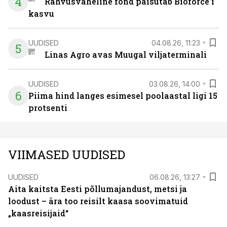
4
Rahvusvaheline fond paisutab Bioforce’i
kasvu
UUDISED
04.08.26, 11:23
5
Linas Agro avas Muugal viljaterminali
UUDISED
03.08.26, 14:00
6
Piima hind langes esimesel poolaastal ligi 15
protsenti
VIIMASED UUDISED
UUDISED
06.08.26, 13:27
Aita kaitsta Eesti põllumajandust, metsi ja
loodust – ära too reisilt kaasa soovimatuid
„kaasreisijaid“