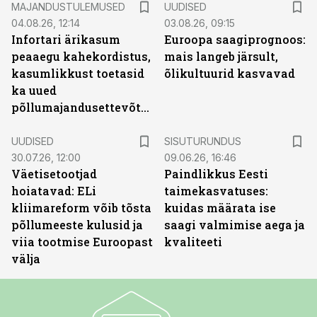
MAJANDUSTULEMUSED
UUDISED
04.08.26, 12:14
03.08.26, 09:15
Infortari ärikasum
Euroopa saagiprognoos:
peaaegu kahekordistus,
mais langeb järsult,
kasumlikkust toetasid
õlikultuurid kasvavad
ka uued
põllumajandusettevõtted
ST
UUDISED
SISUTURUNDUS
30.07.26, 12:00
09.06.26, 16:46
Väetisetootjad
Paindlikkus Eesti
hoiatavad: ELi
taimekasvatuses:
kliimareform võib tõsta
kuidas määrata ise
põllumeeste kulusid ja
saagi valmimise aega ja
viia tootmise Euroopast
kvaliteeti
välja