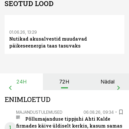
SEOTUD LOOD
ST
01.06.26, 13:29
Nutikad akusalvestid muudavad
päikeseenergia taas tasuvaks
24H
72H
Nädal
ENIMLOETUD
MAJANDUSTULEMUSED
06.08.26, 09:34
Põllumajanduse tippjuhi Ahti Kalde
firmades käive üldiselt kerkis, kasum samas
1