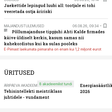
Jaekettide lepingud luubi all: tootjale ei tohi
veeretada ostja äririski
MAJANDUSTULEMUSED
06.08.26, 09:34
Põllumajanduse tippjuhi Ahti Kalde firmades
käive üldiselt kerkis, kasum samas nii
kahekordistus kui ka sulas pooleks
E-Piimast laekumata piimaraha on enam kui 1,2 miljonit eurot
ÜRITUSED
8 akadeemilist tundi
Energiasäästli
ÄRIPÄEVA AKADEEMIA
Tehisintellekti meistriklass
2026
juhtidele - vundament