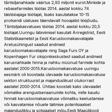
tšintsiljanahkade väärtus 2,93 miljonit eurot.Minkide ja
rebasefarmides töötas 2014. aastal kokku 74
täistööajaga töötajat, lisaks kasutatakse 10-15
protsendi ulatuses täiendavalt hooajalist tööjõudu.
Tšintsiljakasvatuses töötas 2014. aastal kokku 20,5
töötajat.Uuringu läbiviimisel kasutati Äriregistrist, Eesti
Statistikaametist ja Eesti Karusloomakasvatajate
Aretusühingust saadud andmeid
karusloomakasvatajate ning Saga Furs OY ja
Kopenhagen Fur oksjonikeskustest saadud andmeid
karusnahkade hinna ja nahku müünud farmide kohta
aastatel 2000-2015.Karusloomakasvatuse uuringu
eesmärk oli koostada ülevaade karusloomakasvatuse
sektori struktuurist ja majanduslikust olukorrast
aastatel 2000-2014. Ühtlasi koostati kaks ülevaadet
võimalike arengustsenaariumite kohta, mille kaudu
hinnati karusloomakasvatuse võimaliku keelustamise
või kasvatamise nõuete täitmise potentsiaalset
majanduslikku ja sotsiaalset mõju.Eesti Maaülikooli