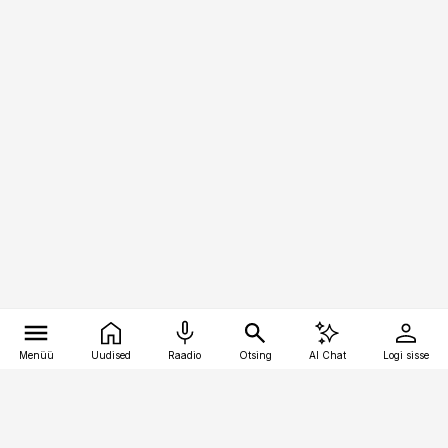
Menüü
Uudised
Raadio
Otsing
AI Chat
Logi sisse
Vana-Lõuna 39/1, 19094 Tallinn