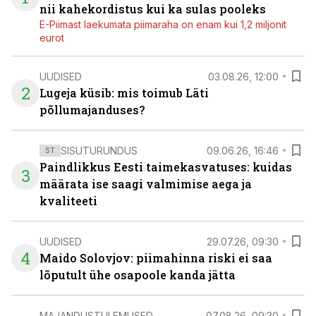
nii kahekordistus kui ka sulas pooleks
E-Piimast laekumata piimaraha on enam kui 1,2 miljonit
eurot
UUDISED
03.08.26, 12:00
2
Lugeja küsib: mis toimub Läti
põllumajanduses?
SISUTURUNDUS
09.06.26, 16:46
ST
Paindlikkus Eesti taimekasvatuses: kuidas
3
määrata ise saagi valmimise aega ja
kvaliteeti
UUDISED
29.07.26, 09:30
4
Maido Solovjov: piimahinna riski ei saa
lõputult ühe osapoole kanda jätta
MAJANDUSTULEMUSED
07.08.26, 09:30