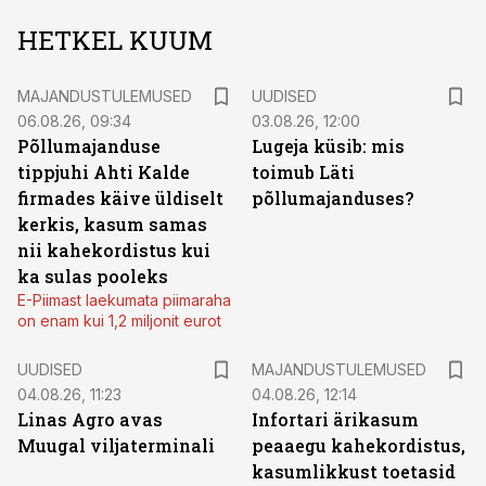
HETKEL KUUM
MAJANDUSTULEMUSED
UUDISED
06.08.26, 09:34
03.08.26, 12:00
Põllumajanduse
Lugeja küsib: mis
tippjuhi Ahti Kalde
toimub Läti
firmades käive üldiselt
põllumajanduses?
kerkis, kasum samas
nii kahekordistus kui
ka sulas pooleks
E-Piimast laekumata piimaraha
on enam kui 1,2 miljonit eurot
UUDISED
MAJANDUSTULEMUSED
04.08.26, 11:23
04.08.26, 12:14
Linas Agro avas
Infortari ärikasum
Muugal viljaterminali
peaaegu kahekordistus,
kasumlikkust toetasid