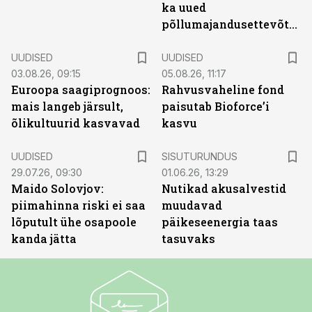
ka uued
põllumajandusettevõtted
UUDISED
UUDISED
03.08.26, 09:15
05.08.26, 11:17
Euroopa saagiprognoos:
Rahvusvaheline fond
mais langeb järsult,
paisutab Bioforce’i
õlikultuurid kasvavad
kasvu
ST
UUDISED
SISUTURUNDUS
29.07.26, 09:30
01.06.26, 13:29
Maido Solovjov:
Nutikad akusalvestid
piimahinna riski ei saa
muudavad
lõputult ühe osapoole
päikeseenergia taas
kanda jätta
tasuvaks