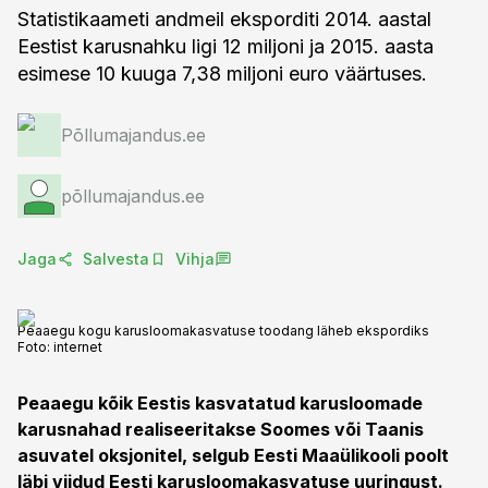
Statistikaameti andmeil eksporditi 2014. aastal
Eestist karusnahku ligi 12 miljoni ja 2015. aasta
esimese 10 kuuga 7,38 miljoni euro väärtuses.
Põllumajandus.ee
põllumajandus.ee
Jaga
Salvesta
Vihja
Peaaegu kogu karusloomakasvatuse toodang läheb ekspordiks
Foto:
internet
Peaaegu kõik Eestis kasvatatud karusloomade
karusnahad realiseeritakse Soomes või Taanis
asuvatel oksjonitel, selgub Eesti Maaülikooli poolt
läbi viidud Eesti karusloomakasvatuse uuringust.