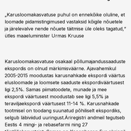
„Karusloomakasvatuse puhul on ennekõike oluline, et
loomade pidamistingimused vastaksid kõigile nõuetele
ja järelevalve nende nõuete täitmise üle oleks tagatud,“
ütles maaeluminister
Urmas Kruuse
Karusloomakasvatuse osakaal põllumajandussaaduste
ekspordis on olnud märkimisväärne. Ajavahemikul
2005-2015 moodustas karusnahkade ekspordi väärtus
elusloomade ja loomsete saaduste ekspordiväärtusest
ligi 2,5%. Samas piimatoodete, munade ja mee
ekspordi väärtusest moodustab see ligi 5,5% ja
teraviljaekspordi väärtusest 11-14 %. Karusnahkade
tootmisel on toodang suunatud põhiliselt ekspordiks,
selgub läbiviidud uuringust.Äriregistri andmeil tegutseb
Eestis 4 mingi- ja rebasefarmi ning 27