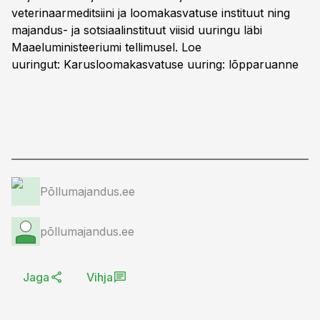
veterinaarmeditsiini ja loomakasvatuse instituut ning
majandus- ja sotsiaalinstituut viisid uuringu läbi
Maaeluministeeriumi tellimusel. Loe
uuringut:
Karusloomakasvatuse uuring: lõpparuanne
Põllumajandus.ee
põllumajandus.ee
Jaga
Vihja