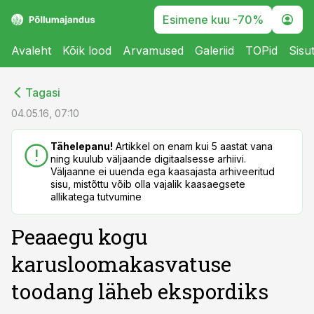
Esimene kuu -70%
Avaleht
Kõik lood
Arvamused
Galeriid
TOPid
Sisu
cebook
cebook
Tagasi
Twitter)
Twitter)
04.05.16, 07:10
kedIn
kedIn
Tähelepanu!
Artikkel on enam kui 5 aastat vana
ning kuulub väljaande digitaalsesse arhiivi.
ail
ail
Väljaanne ei uuenda ega kaasajasta arhiveeritud
sisu, mistõttu võib olla vajalik kaasaegsete
k
k
allikatega tutvumine
Peaaegu kogu
karusloomakasvatuse
toodang läheb ekspordiks