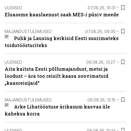
UUDISED
07.08.26, 10:31
Eluaseme kaaslaenust saab MES-i püsiv meede
MAJANDUSTULEMUSED
07.08.26, 09:30
Puhk ja Lausing kerkisid Eesti suurimateks
toidutöösturiteks
UUDISED
06.08.26, 13:27
Aita kaitsta Eesti põllumajandust, metsi ja
loodust – ära too reisilt kaasa soovimatuid
„kaasreisijaid“
MAJANDUSTULEMUSED
06.08.26, 12:15
Arke Lihatööstuse ärikasum kasvas üle
kaheksa korra
UUDISED
06.08.26, 10:14