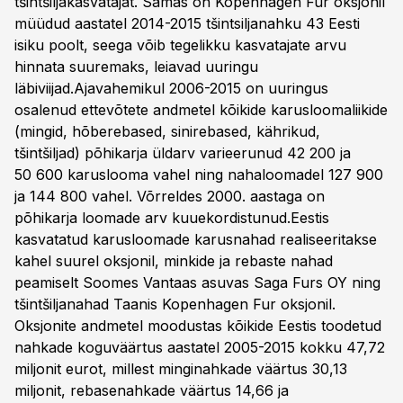
tšintšiljakasvatajat. Samas on Kopenhagen Fur oksjonil
müüdud aastatel 2014-2015 tšintsiljanahku 43 Eesti
isiku poolt, seega võib tegelikku kasvatajate arvu
hinnata suuremaks, leiavad uuringu
läbiviijad.Ajavahemikul 2006-2015 on uuringus
osalenud ettevõtete andmetel kõikide karusloomaliikide
(mingid, hõberebased, sinirebased, kährikud,
tšintšiljad) põhikarja üldarv varieerunud 42 200 ja
50 600 karuslooma vahel ning nahaloomadel 127 900
ja 144 800 vahel. Võrreldes 2000. aastaga on
põhikarja loomade arv kuuekordistunud.Eestis
kasvatatud karusloomade karusnahad realiseeritakse
kahel suurel oksjonil, minkide ja rebaste nahad
peamiselt Soomes Vantaas asuvas Saga Furs OY ning
tšintšiljanahad Taanis Kopenhagen Fur oksjonil.
Oksjonite andmetel moodustas kõikide Eestis toodetud
nahkade koguväärtus aastatel 2005-2015 kokku 47,72
miljonit eurot, millest minginahkade väärtus 30,13
miljonit, rebasenahkade väärtus 14,66 ja