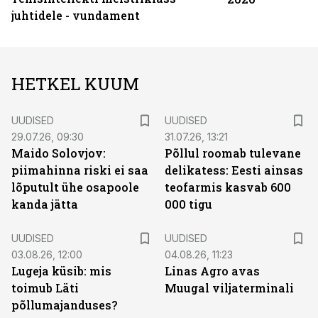
juhtidele - vundament
HETKEL KUUM
UUDISED
UUDISED
29.07.26, 09:30
31.07.26, 13:21
Maido Solovjov:
Põllul roomab tulevane
piimahinna riski ei saa
delikatess: Eesti ainsas
lõputult ühe osapoole
teofarmis kasvab 600
kanda jätta
000 tigu
UUDISED
UUDISED
03.08.26, 12:00
04.08.26, 11:23
Lugeja küsib: mis
Linas Agro avas
toimub Läti
Muugal viljaterminali
põllumajanduses?