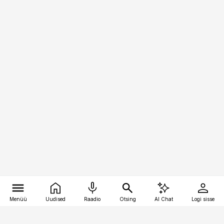
Menüü
Uudised
Raadio
Otsing
AI Chat
Logi sisse