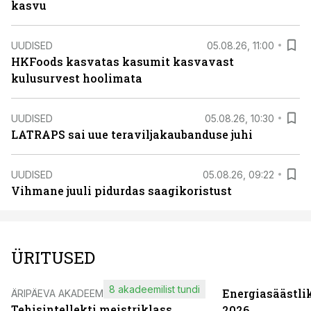
kasvu
UUDISED
05.08.26, 11:00
HKFoods kasvatas kasumit kasvavast
kulusurvest hoolimata
UUDISED
05.08.26, 10:30
LATRAPS sai uue teraviljakaubanduse juhi
UUDISED
05.08.26, 09:22
Vihmane juuli pidurdas saagikoristust
ÜRITUSED
8 akadeemilist tundi
Energiasäästli
ÄRIPÄEVA AKADEEMIA
Tehisintellekti meistriklass
2026