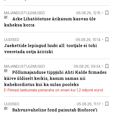
MAJANDUSTULEMUSED
06.08.26, 12:15
Arke Lihatööstuse ärikasum kasvas üle
kaheksa korra
UUDISED
06.08.26, 10:14
Jaekettide lepingud luubi all: tootjale ei tohi
veeretada ostja äririski
MAJANDUSTULEMUSED
06.08.26, 09:34
Põllumajanduse tippjuhi Ahti Kalde firmades
käive üldiselt kerkis, kasum samas nii
kahekordistus kui ka sulas pooleks
E-Piimast laekumata piimaraha on enam kui 1,2 miljonit eurot
UUDISED
05.08.26, 11:17
Rahvusvaheline fond paisutab Bioforce’i