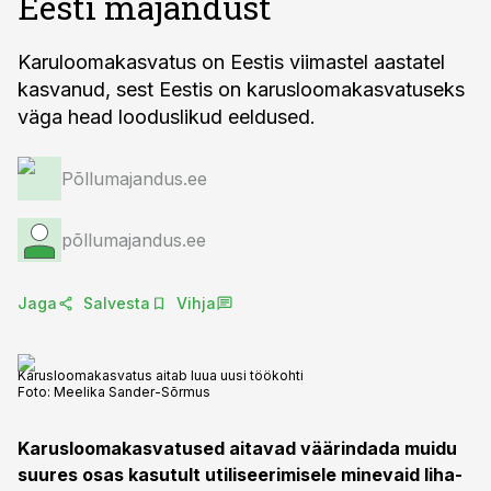
Eesti majandust
Karuloomakasvatus on Eestis viimastel aastatel
kasvanud, sest Eestis on karusloomakasvatuseks
väga head looduslikud eeldused.
Põllumajandus.ee
põllumajandus.ee
Jaga
Salvesta
Vihja
Karusloomakasvatus aitab luua uusi töökohti
Foto:
Meelika Sander-Sõrmus
Karusloomakasvatused aitavad väärindada muidu
suures osas kasutult utiliseerimisele minevaid liha-