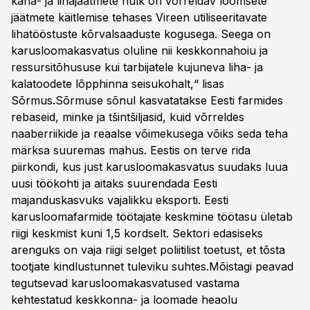
kana- ja lihajäätmete hulk on võrreldav loomsete
jäätmete käitlemise tehases Vireen utiliseeritavate
lihatööstuste kõrvalsaaduste kogusega. Seega on
karusloomakasvatus oluline nii keskkonnahoiu ja
ressursitõhususe kui tarbijatele kujuneva liha- ja
kalatoodete lõpphinna seisukohalt,“ lisas
Sõrmus.Sõrmuse sõnul kasvatatakse Eesti farmides
rebaseid, minke ja tšintšiljasid, kuid võrreldes
naaberriikide ja reaalse võimekusega võiks seda teha
märksa suuremas mahus. Eestis on terve rida
piirkondi, kus just karusloomakasvatus suudaks luua
uusi töökohti ja aitaks suurendada Eesti
majanduskasvuks vajalikku eksporti. Eesti
karusloomafarmide töötajate keskmine töötasu ületab
riigi keskmist kuni 1,5 kordselt. Sektori edasiseks
arenguks on vaja riigi selget poliitilist toetust, et tõsta
tootjate kindlustunnet tuleviku suhtes.Mõistagi peavad
tegutsevad karusloomakasvatused vastama
kehtestatud keskkonna- ja loomade heaolu