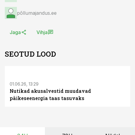
põllumajandus.ee
Jaga
Vihja
SEOTUD LOOD
ST
01.06.26, 13:29
Nutikad akusalvestid muudavad
päikeseenergia taas tasuvaks