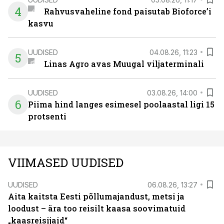
4
Rahvusvaheline fond paisutab Bioforce’i
kasvu
UUDISED
04.08.26, 11:23
5
Linas Agro avas Muugal viljaterminali
UUDISED
03.08.26, 14:00
6
Piima hind langes esimesel poolaastal ligi 15
protsenti
VIIMASED UUDISED
UUDISED
06.08.26, 13:27
Aita kaitsta Eesti põllumajandust, metsi ja
loodust – ära too reisilt kaasa soovimatuid
„kaasreisijaid“