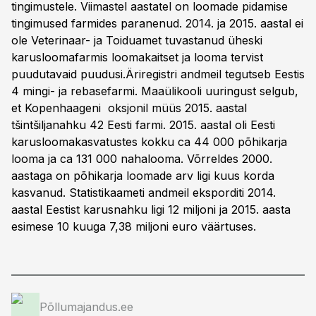
tingimustele. Viimastel aastatel on loomade pidamise
tingimused farmides paranenud. 2014. ja 2015. aastal ei
ole Veterinaar- ja Toiduamet tuvastanud üheski
karusloomafarmis loomakaitset ja looma tervist
puudutavaid puudusi.Äriregistri andmeil tegutseb Eestis
4 mingi- ja rebasefarmi. Maaülikooli uuringust selgub,
et Kopenhaageni oksjonil müüs 2015. aastal
tšintšiljanahku 42 Eesti farmi. 2015. aastal oli Eesti
karusloomakasvatustes kokku ca 44 000 põhikarja
looma ja ca 131 000 nahalooma. Võrreldes 2000.
aastaga on põhikarja loomade arv ligi kuus korda
kasvanud. Statistikaameti andmeil eksporditi 2014.
aastal Eestist karusnahku ligi 12 miljoni ja 2015. aasta
esimese 10 kuuga 7,38 miljoni euro väärtuses.
Põllumajandus.ee