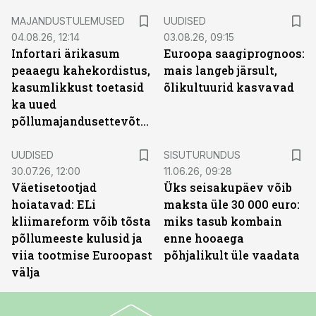
MAJANDUSTULEMUSED
UUDISED
04.08.26, 12:14
03.08.26, 09:15
Infortari ärikasum
Euroopa saagiprognoos:
peaaegu kahekordistus,
mais langeb järsult,
kasumlikkust toetasid
õlikultuurid kasvavad
ka uued
põllumajandusettevõtted
ST
UUDISED
SISUTURUNDUS
30.07.26, 12:00
11.06.26, 09:28
Väetisetootjad
Üks seisakupäev võib
hoiatavad: ELi
maksta üle 30 000 euro:
kliimareform võib tõsta
miks tasub kombain
põllumeeste kulusid ja
enne hooaega
viia tootmise Euroopast
põhjalikult üle vaadata
välja