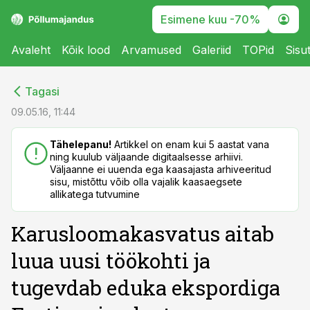
Esimene kuu -70%
Avaleht
Kõik lood
Arvamused
Galeriid
TOPid
Sisu
cebook
cebook
Tagasi
Twitter)
Twitter)
09.05.16, 11:44
kedIn
kedIn
Tähelepanu!
Artikkel on enam kui 5 aastat vana
ning kuulub väljaande digitaalsesse arhiivi.
ail
ail
Väljaanne ei uuenda ega kaasajasta arhiveeritud
sisu, mistõttu võib olla vajalik kaasaegsete
k
k
allikatega tutvumine
Karusloomakasvatus aitab
luua uusi töökohti ja
tugevdab eduka ekspordiga