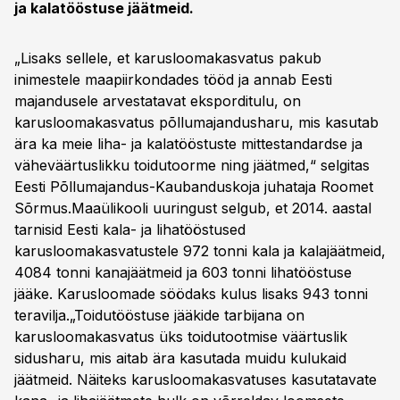
ja kalatööstuse jäätmeid.
„Lisaks sellele, et karusloomakasvatus pakub
inimestele maapiirkondades tööd ja annab Eesti
majandusele arvestatavat eksporditulu, on
karusloomakasvatus põllumajandusharu, mis kasutab
ära ka meie liha- ja kalatööstuste mittestandardse ja
väheväärtuslikku toidutoorme ning jäätmed,“ selgitas
Eesti Põllumajandus-Kaubanduskoja juhataja Roomet
Sõrmus.Maaülikooli uuringust selgub, et 2014. aastal
tarnisid Eesti kala- ja lihatööstused
karusloomakasvatustele 972 tonni kala ja kalajäätmeid,
4084 tonni kanajäätmeid ja 603 tonni lihatööstuse
jääke. Karusloomade söödaks kulus lisaks 943 tonni
teravilja.„Toidutööstuse jääkide tarbijana on
karusloomakasvatus üks toidutootmise väärtuslik
sidusharu, mis aitab ära kasutada muidu kulukaid
jäätmeid. Näiteks karusloomakasvatuses kasutatavate