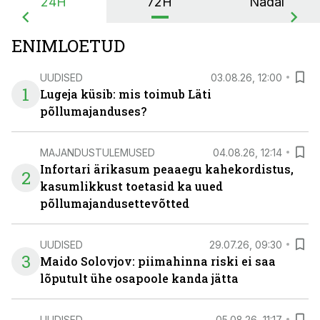
24H
72H
Nädal
ENIMLOETUD
UUDISED
03.08.26, 12:00
1
Lugeja küsib: mis toimub Läti
põllumajanduses?
MAJANDUSTULEMUSED
04.08.26, 12:14
Infortari ärikasum peaaegu kahekordistus,
2
kasumlikkust toetasid ka uued
põllumajandusettevõtted
UUDISED
29.07.26, 09:30
3
Maido Solovjov: piimahinna riski ei saa
lõputult ühe osapoole kanda jätta
UUDISED
05.08.26, 11:17