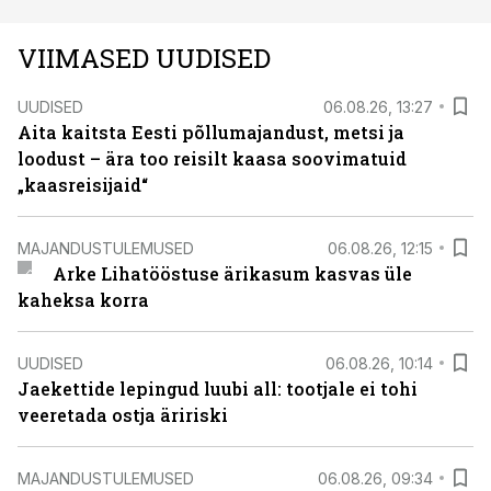
VIIMASED UUDISED
UUDISED
06.08.26, 13:27
Aita kaitsta Eesti põllumajandust, metsi ja
loodust – ära too reisilt kaasa soovimatuid
„kaasreisijaid“
MAJANDUSTULEMUSED
06.08.26, 12:15
Arke Lihatööstuse ärikasum kasvas üle
kaheksa korra
UUDISED
06.08.26, 10:14
Jaekettide lepingud luubi all: tootjale ei tohi
veeretada ostja äririski
MAJANDUSTULEMUSED
06.08.26, 09:34