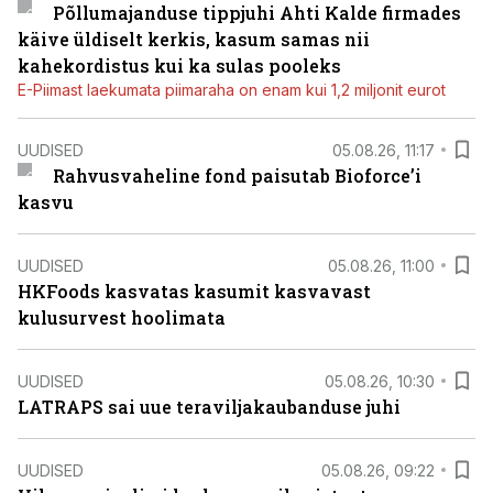
Põllumajanduse tippjuhi Ahti Kalde firmades
käive üldiselt kerkis, kasum samas nii
kahekordistus kui ka sulas pooleks
E-Piimast laekumata piimaraha on enam kui 1,2 miljonit eurot
UUDISED
05.08.26, 11:17
Rahvusvaheline fond paisutab Bioforce’i
kasvu
UUDISED
05.08.26, 11:00
HKFoods kasvatas kasumit kasvavast
kulusurvest hoolimata
UUDISED
05.08.26, 10:30
LATRAPS sai uue teraviljakaubanduse juhi
UUDISED
05.08.26, 09:22