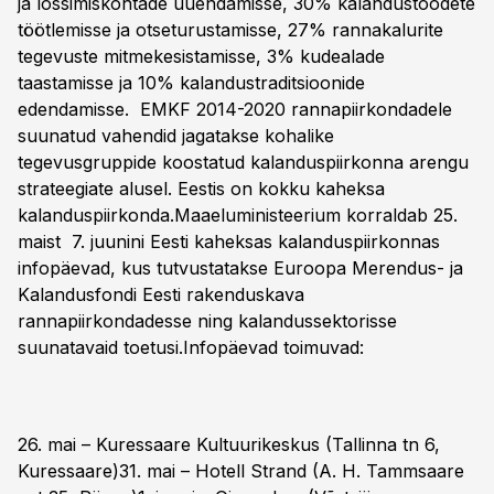
ja lossimiskohtade uuendamisse, 30% kalandustoodete
töötlemisse ja otseturustamisse, 27% rannakalurite
tegevuste mitmekesistamisse, 3% kudealade
taastamisse ja 10% kalandustraditsioonide
edendamisse. EMKF 2014-2020 rannapiirkondadele
suunatud vahendid jagatakse kohalike
tegevusgruppide koostatud kalanduspiirkonna arengu
strateegiate alusel. Eestis on kokku kaheksa
kalanduspiirkonda.Maaeluministeerium korraldab 25.
maist 7. juunini Eesti kaheksas kalanduspiirkonnas
infopäevad, kus tutvustatakse Euroopa Merendus- ja
Kalandusfondi Eesti rakenduskava
rannapiirkondadesse ning kalandussektorisse
suunatavaid toetusi.
Infopäevad toimuvad:
26. mai – Kuressaare Kultuurikeskus (Tallinna tn 6,
Kuressaare)31. mai – Hotell Strand (A. H. Tammsaare