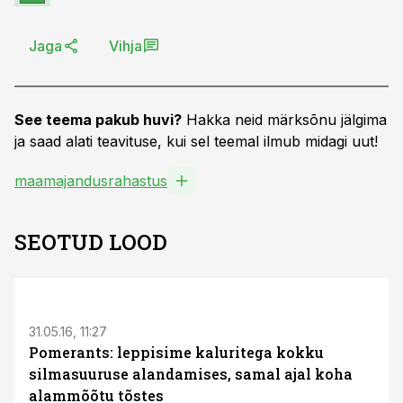
Jaga
Vihja
See teema pakub huvi?
Hakka neid märksõnu jälgima
ja saad alati teavituse, kui sel teemal ilmub midagi uut!
maamajandusrahastus
SEOTUD LOOD
31.05.16, 11:27
Pomerants: leppisime kaluritega kokku
silmasuuruse alandamises, samal ajal koha
alammõõtu tõstes