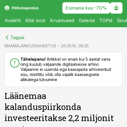
Esimene kuu -70%
Avaleht
Kõik lood
Arvamused
Galeriid
TOPid
Sisu
cebook
cebook
Tagasi
Twitter)
Twitter)
MAAMAJANDUSRAHASTUS
26.05.16, 08:35
kedIn
kedIn
Tähelepanu!
Artikkel on enam kui 5 aastat vana
ning kuulub väljaande digitaalsesse arhiivi.
ail
ail
Väljaanne ei uuenda ega kaasajasta arhiveeritud
sisu, mistõttu võib olla vajalik kaasaegsete
k
k
allikatega tutvumine
Läänemaa
kalanduspiirkonda
investeeritakse 2,2 miljonit