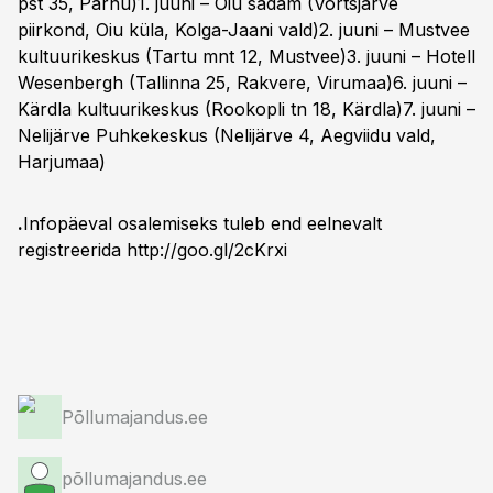
pst 35, Pärnu)1. juuni – Oiu sadam (Võrtsjärve
piirkond, Oiu küla, Kolga-Jaani vald)2. juuni – Mustvee
kultuurikeskus (Tartu mnt 12, Mustvee)3. juuni – Hotell
Wesenbergh (Tallinna 25, Rakvere, Virumaa)6. juuni –
Kärdla kultuurikeskus (Rookopli tn 18, Kärdla)7. juuni –
Nelijärve Puhkekeskus (Nelijärve 4, Aegviidu vald,
Harjumaa)
.
Infopäeval osalemiseks tuleb end eelnevalt
registreerida
http://goo.gl/2cKrxi
Põllumajandus.ee
põllumajandus.ee