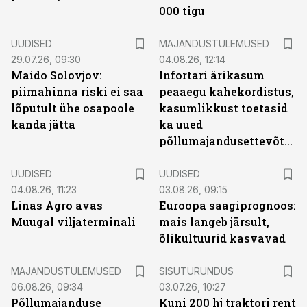
000 tigu
UUDISED
MAJANDUSTULEMUSED
29.07.26, 09:30
04.08.26, 12:14
Maido Solovjov:
Infortari ärikasum
piimahinna riski ei saa
peaaegu kahekordistus,
lõputult ühe osapoole
kasumlikkust toetasid
kanda jätta
ka uued
põllumajandusettevõtted
UUDISED
UUDISED
04.08.26, 11:23
03.08.26, 09:15
Linas Agro avas
Euroopa saagiprognoos:
Muugal viljaterminali
mais langeb järsult,
õlikultuurid kasvavad
ST
MAJANDUSTULEMUSED
SISUTURUNDUS
06.08.26, 09:34
03.07.26, 10:27
Põllumajanduse
Kuni 200 hj traktori rent