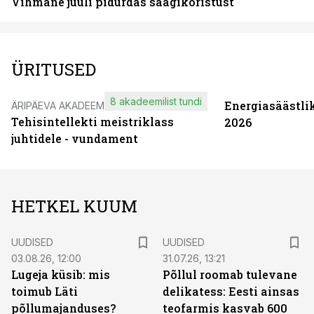
Vihmane juuli pidurdas saagikoristust
ÜRITUSED
8 akadeemilist tundi
Energiasäästli
ÄRIPÄEVA AKADEEMIA
Tehisintellekti meistriklass
2026
juhtidele - vundament
HETKEL KUUM
UUDISED
UUDISED
03.08.26, 12:00
31.07.26, 13:21
Lugeja küsib: mis
Põllul roomab tulevane
toimub Läti
delikatess: Eesti ainsas
põllumajanduses?
teofarmis kasvab 600