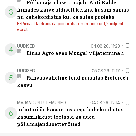
Põllumajanduse tippjuhi Ahti Kalde
firmades käive üldiselt kerkis, kasum samas
3
nii kahekordistus kui ka sulas pooleks
E-Piimast laekumata piimaraha on enam kui 1,2 miljonit
eurot
UUDISED
04.08.26, 11:23
4
Linas Agro avas Muugal viljaterminali
UUDISED
05.08.26, 11:17
5
Rahvusvaheline fond paisutab Bioforce’i
kasvu
MAJANDUSTULEMUSED
04.08.26, 12:14
Infortari ärikasum peaaegu kahekordistus,
6
kasumlikkust toetasid ka uued
põllumajandusettevõtted