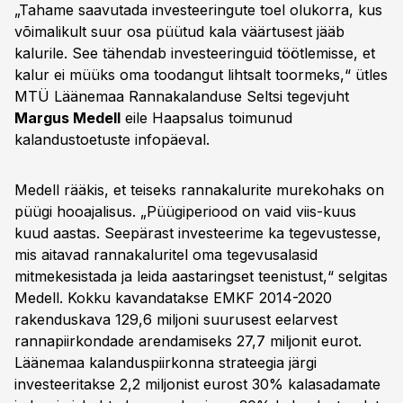
„Tahame saavutada investeeringute toel olukorra, kus
võimalikult suur osa püütud kala väärtusest jääb
kalurile. See tähendab investeeringuid töötlemisse, et
kalur ei müüks oma toodangut lihtsalt toormeks,“ ütles
MTÜ Läänemaa Rannakalanduse Seltsi tegevjuht
Margus Medell
eile Haapsalus toimunud
kalandustoetuste infopäeval.
Medell rääkis, et teiseks rannakalurite murekohaks on
püügi hooajalisus. „Püügiperiood on vaid viis-kuus
kuud aastas. Seepärast investeerime ka tegevustesse,
mis aitavad rannakaluritel oma tegevusalasid
mitmekesistada ja leida aastaringset teenistust,“ selgitas
Medell. Kokku kavandatakse EMKF 2014-2020
rakenduskava 129,6 miljoni suurusest eelarvest
rannapiirkondade arendamiseks 27,7 miljonit eurot.
Läänemaa kalanduspiirkonna strateegia järgi
investeeritakse 2,2 miljonist eurost 30% kalasadamate