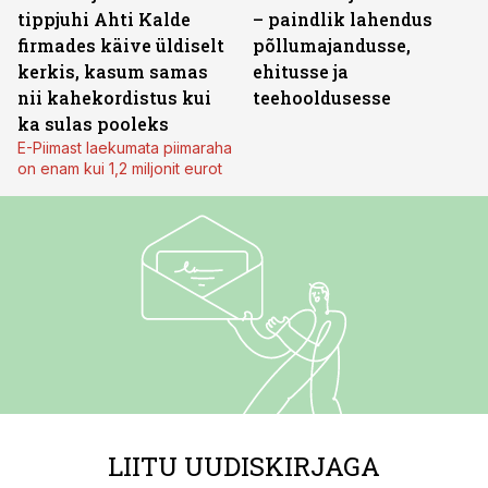
tippjuhi Ahti Kalde
– paindlik lahendus
firmades käive üldiselt
põllumajandusse,
kerkis, kasum samas
ehitusse ja
nii kahekordistus kui
teehooldusesse
ka sulas pooleks
E-Piimast laekumata piimaraha
on enam kui 1,2 miljonit eurot
LIITU UUDISKIRJAGA