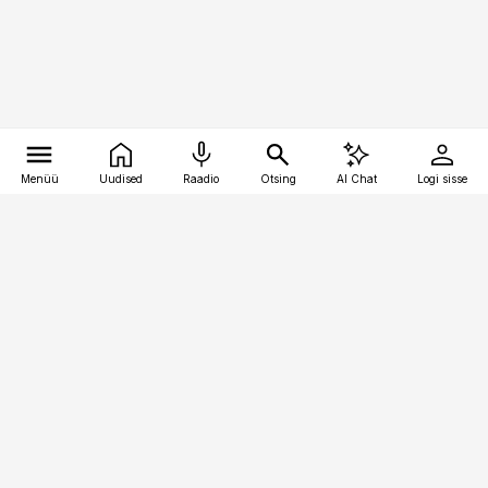
Menüü
Uudised
Raadio
Otsing
AI Chat
Logi sisse
Vana-Lõuna 39/1, 19094 Tallinn
(+372) 667 0111
pollumajandus@pollumajandus.ee
Telli
Reklaam
Firmast