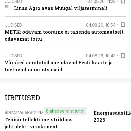
UUDISED
04.08.26, 11:23
Linas Agro avas Muugal viljaterminali
UUDISED
04.08.26, 10:54
METK: odavam tooraine ei tähenda automaatselt
odavamat toitu
UUDISED
04.08.26, 10:43
Värsked aerofotod uuendavad Eesti kaarte ja
toetavad ruumiotsuseid
ÜRITUSED
8 akadeemilist tundi
Energiasäästli
ÄRIPÄEVA AKADEEMIA
Tehisintellekti meistriklass
2026
juhtidele - vundament