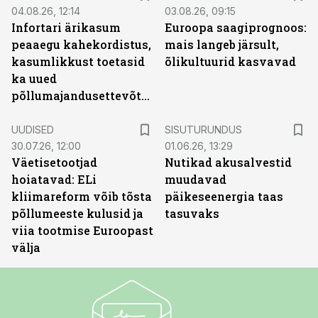
04.08.26, 12:14
03.08.26, 09:15
Infortari ärikasum
Euroopa saagiprognoos:
peaaegu kahekordistus,
mais langeb järsult,
kasumlikkust toetasid
õlikultuurid kasvavad
ka uued
põllumajandusettevõtted
ST
UUDISED
SISUTURUNDUS
30.07.26, 12:00
01.06.26, 13:29
Väetisetootjad
Nutikad akusalvestid
hoiatavad: ELi
muudavad
kliimareform võib tõsta
päikeseenergia taas
põllumeeste kulusid ja
tasuvaks
viia tootmise Euroopast
välja