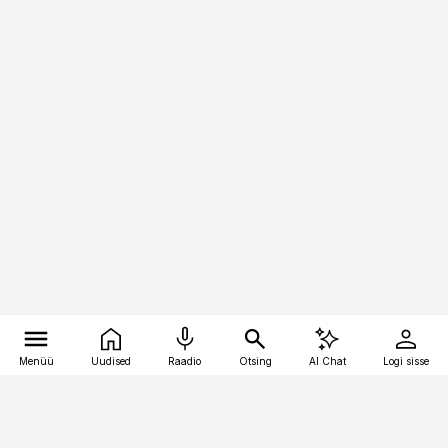
Menüü
Uudised
Raadio
Otsing
AI Chat
Logi sisse
Vana-Lõuna 39/1, 19094 Tallinn