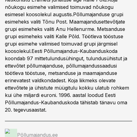
nõukogu esimehe valimised toimuvad nõukogu
esimesel koosolekul augustis.Põllumajanduse grupi
esimeheks valiti Tõnu Post. Maamajandusettevõtjate
grupi esimeheks valiti Anu Hellenurme. Metsanduse
grupi esimeheks valiti Kalle Põld. Töötleva tööstuse
grupi esimehe valimised toimuvad grupi järgmisel
koosolekul.Eesti Põllumajandus-Kaubanduskoda
koondab 97 mittetulundusühingut, tulundusühistut ja
ettevõtet põllumajanduse, põllumajandussaadusi
töötleva tööstuse, metsanduse ja maamajanduse
erinevatest valdkondadest. Koja liikmeks olevate
ettevõtete ja ühistute müügitulu kokku ulatub rohkem
kui ühe miljardi euroni. 1996. aastal loodud Eesti
Põllumajandus-Kaubanduskoda tähistab tänavu oma
20. tegevusaastat.
Põllumajandus.ee