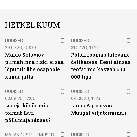
HETKEL KUUM
UUDISED
UUDISED
29.07.26, 09:30
31.07.26, 13:21
Maido Solovjov:
Põllul roomab tulevane
piimahinna riski ei saa
delikatess: Eesti ainsas
lõputult ühe osapoole
teofarmis kasvab 600
kanda jätta
000 tigu
UUDISED
UUDISED
03.08.26, 12:00
04.08.26, 11:23
Lugeja küsib: mis
Linas Agro avas
toimub Läti
Muugal viljaterminali
põllumajanduses?
MAJANDUSTULEMUSED
UUDISED