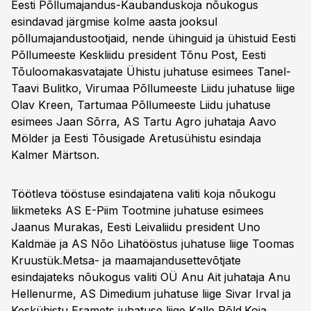
Eesti Põllumajandus-Kaubanduskoja nõukogus
esindavad järgmise kolme aasta jooksul
põllumajandustootjaid, nende ühinguid ja ühistuid Eesti
Põllumeeste Keskliidu president Tõnu Post, Eesti
Tõuloomakasvatajate Ühistu juhatuse esimees Tanel-
Taavi Bulitko, Virumaa Põllumeeste Liidu juhatuse liige
Olav Kreen, Tartumaa Põllumeeste Liidu juhatuse
esimees Jaan Sõrra, AS Tartu Agro juhataja Aavo
Mölder ja Eesti Tõusigade Aretusühistu esindaja
Kalmer Märtson.
Töötleva tööstuse esindajatena valiti koja nõukogu
liikmeteks AS E-Piim Tootmine juhatuse esimees
Jaanus Murakas, Eesti Leivaliidu president Uno
Kaldmäe ja AS Nõo Lihatööstus juhatuse liige Toomas
Kruustük.Metsa- ja maamajandusettevõtjate
esindajateks nõukogus valiti OÜ Anu Ait juhataja Anu
Hellenurme, AS Dimedium juhatuse liige Sivar Irval ja
Keskühistu Eramets juhatuse liige Kalle Põld.Koja