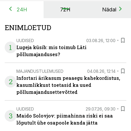
24H
72H
Nädal
ENIMLOETUD
UUDISED
03.08.26, 12:00
1
Lugeja küsib: mis toimub Läti
põllumajanduses?
MAJANDUSTULEMUSED
04.08.26, 12:14
Infortari ärikasum peaaegu kahekordistus,
2
kasumlikkust toetasid ka uued
põllumajandusettevõtted
UUDISED
29.07.26, 09:30
3
Maido Solovjov: piimahinna riski ei saa
lõputult ühe osapoole kanda jätta