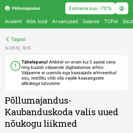
Esimene kuu -70%
Avaleht
Kõik lood
Arvamused
Galeriid
TOPid
Sisu
cebook
cebook
Tagasi
Twitter)
Twitter)
14.06.16, 18:15
kedIn
kedIn
Tähelepanu!
Artikkel on enam kui 5 aastat vana
ning kuulub väljaande digitaalsesse arhiivi.
ail
ail
Väljaanne ei uuenda ega kaasajasta arhiveeritud
sisu, mistõttu võib olla vajalik kaasaegsete
k
k
allikatega tutvumine
Põllumajandus-
Kaubanduskoda valis uued
nõukogu liikmed