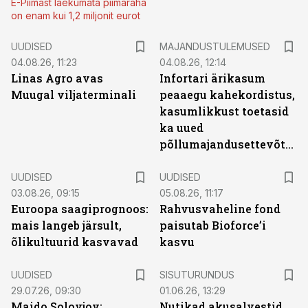
E-Piimast laekumata piimaraha
on enam kui 1,2 miljonit eurot
UUDISED
MAJANDUSTULEMUSED
04.08.26, 11:23
04.08.26, 12:14
Linas Agro avas
Infortari ärikasum
Muugal viljaterminali
peaaegu kahekordistus,
kasumlikkust toetasid
ka uued
põllumajandusettevõtted
UUDISED
UUDISED
03.08.26, 09:15
05.08.26, 11:17
Euroopa saagiprognoos:
Rahvusvaheline fond
mais langeb järsult,
paisutab Bioforce’i
õlikultuurid kasvavad
kasvu
ST
UUDISED
SISUTURUNDUS
29.07.26, 09:30
01.06.26, 13:29
Maido Solovjov:
Nutikad akusalvestid