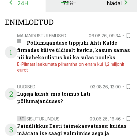
24H
72H
Nädal
ENIMLOETUD
MAJANDUSTULEMUSED
06.08.26, 09:34
Põllumajanduse tippjuhi Ahti Kalde
firmades käive üldiselt kerkis, kasum samas
1
nii kahekordistus kui ka sulas pooleks
E-Piimast laekumata piimaraha on enam kui 1,2 miljonit
eurot
UUDISED
03.08.26, 12:00
2
Lugeja küsib: mis toimub Läti
põllumajanduses?
SISUTURUNDUS
09.06.26, 16:46
ST
Paindlikkus Eesti taimekasvatuses: kuidas
3
määrata ise saagi valmimise aega ja