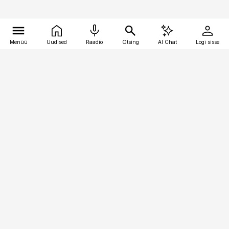
Menüü
Uudised
Raadio
Otsing
AI Chat
Logi sisse
Vana-Lõuna 39/1, 19094 Tallinn
(+372) 667 0111
pollumajandus@pollumajandus.ee
Telli
Reklaam
Firmast
Sisu kasutamisõigused
Ajakirjaniku
eetikakoodeks
Üldtingimused
Privaatsustingimused
Küpsiste poliitika
KKK