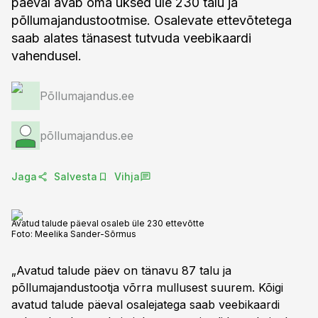
päeval avab oma uksed üle 230 talu ja
põllumajandustootmise. Osalevate ettevõtetega
saab alates tänasest tutvuda veebikaardi
vahendusel.
Põllumajandus.ee
põllumajandus.ee
Jaga
Salvesta
Vihja
Avatud talude päeval osaleb üle 230 ettevõtte
Foto:
Meelika Sander-Sõrmus
„Avatud talude päev on tänavu 87 talu ja
põllumajandustootja võrra mullusest suurem. Kõigi
avatud talude päeval osalejatega saab veebikaardi