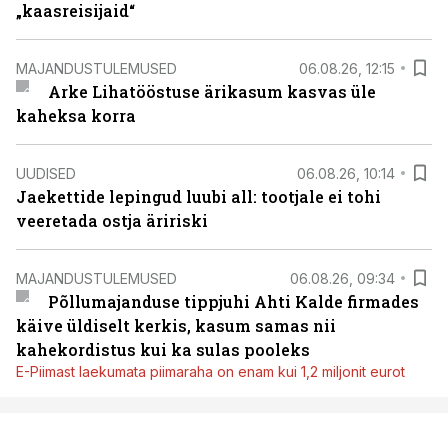
„kaasreisijaid“
MAJANDUSTULEMUSED
06.08.26, 12:15
Arke Lihatööstuse ärikasum kasvas üle
kaheksa korra
UUDISED
06.08.26, 10:14
Jaekettide lepingud luubi all: tootjale ei tohi
veeretada ostja äririski
MAJANDUSTULEMUSED
06.08.26, 09:34
Põllumajanduse tippjuhi Ahti Kalde firmades
käive üldiselt kerkis, kasum samas nii
kahekordistus kui ka sulas pooleks
E-Piimast laekumata piimaraha on enam kui 1,2 miljonit eurot