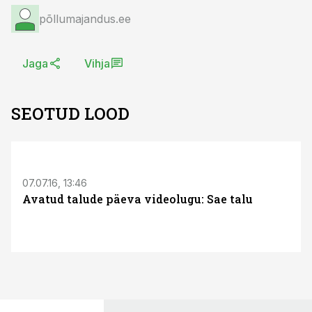
põllumajandus.ee
Jaga
Vihja
SEOTUD LOOD
S
07.07.16, 13:46
Avatud talude päeva videolugu: Sae talu