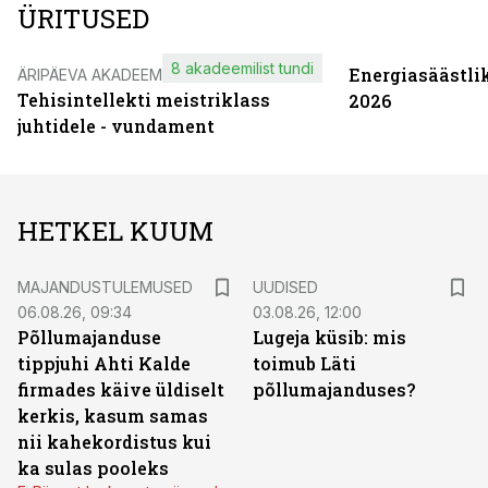
ÜRITUSED
8 akadeemilist tundi
Energiasäästli
ÄRIPÄEVA AKADEEMIA
Tehisintellekti meistriklass
2026
juhtidele - vundament
HETKEL KUUM
MAJANDUSTULEMUSED
UUDISED
06.08.26, 09:34
03.08.26, 12:00
Põllumajanduse
Lugeja küsib: mis
tippjuhi Ahti Kalde
toimub Läti
firmades käive üldiselt
põllumajanduses?
kerkis, kasum samas
nii kahekordistus kui
ka sulas pooleks