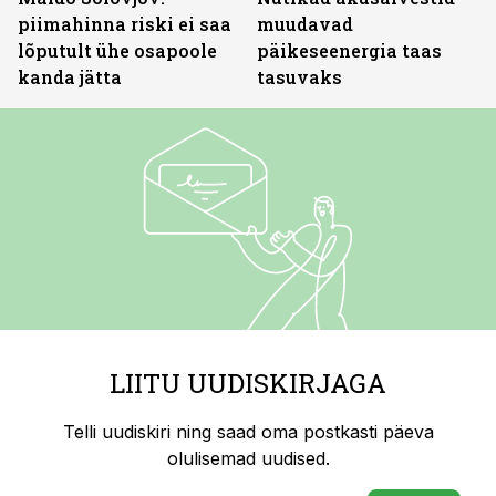
piimahinna riski ei saa
muudavad
lõputult ühe osapoole
päikeseenergia taas
kanda jätta
tasuvaks
LIITU UUDISKIRJAGA
Telli uudiskiri ning saad oma postkasti päeva
olulisemad uudised.