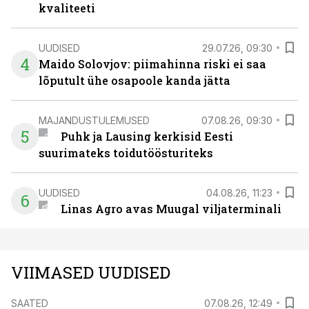
kvaliteeti
UUDISED
29.07.26, 09:30
4
Maido Solovjov: piimahinna riski ei saa
lõputult ühe osapoole kanda jätta
MAJANDUSTULEMUSED
07.08.26, 09:30
5
Puhk ja Lausing kerkisid Eesti
suurimateks toidutöösturiteks
UUDISED
04.08.26, 11:23
6
Linas Agro avas Muugal viljaterminali
VIIMASED UUDISED
SAATED
07.08.26, 12:49