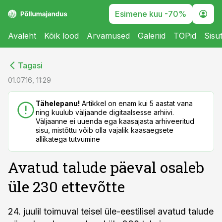
Esimene kuu -70%
Avaleht
Kõik lood
Arvamused
Galeriid
TOPid
Sisu
cebook
cebook
Tagasi
Twitter)
Twitter)
01.07.16, 11:29
kedIn
kedIn
Tähelepanu!
Artikkel on enam kui 5 aastat vana
ning kuulub väljaande digitaalsesse arhiivi.
ail
ail
Väljaanne ei uuenda ega kaasajasta arhiveeritud
sisu, mistõttu võib olla vajalik kaasaegsete
k
k
allikatega tutvumine
Avatud talude päeval osaleb
üle 230 ettevõtte
24. juulil toimuval teisel üle-eestilisel avatud talude