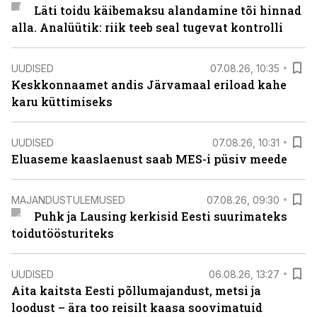
Läti toidu käibemaksu alandamine tõi hinnad
alla. Analüütik: riik teeb seal tugevat kontrolli
UUDISED
07.08.26, 10:35
Keskkonnaamet andis Järvamaal eriload kahe
karu küttimiseks
UUDISED
07.08.26, 10:31
Eluaseme kaaslaenust saab MES-i püsiv meede
MAJANDUSTULEMUSED
07.08.26, 09:30
Puhk ja Lausing kerkisid Eesti suurimateks
toidutöösturiteks
UUDISED
06.08.26, 13:27
Aita kaitsta Eesti põllumajandust, metsi ja
loodust – ära too reisilt kaasa soovimatuid