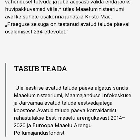
vahendusel tutvuda ja juba aegsasti valida enda jaoks
huvipakkuvamad välja,“ ütles Maaeluministeeriumi
avalike suhete osakonna juhataja Kristo Mäe.
„Praeguse seisuga on teatanud avatud talude päeval
osalemisest 234 ettevõtet.“
TASUB TEADA
Üle-eestilise avatud talude päeva algatus sündis
Maaeluministeeriumi, Maamajanduse Infokeskuse
ja Järvamaa avatud talude eestvedajatega
koostöös.Avatud talude päeva korraldamist
rahastatakse Eesti maaelu arengukavast 2014–
2020 ja Euroopa Maaelu Arengu
Põllumajandusfondist.