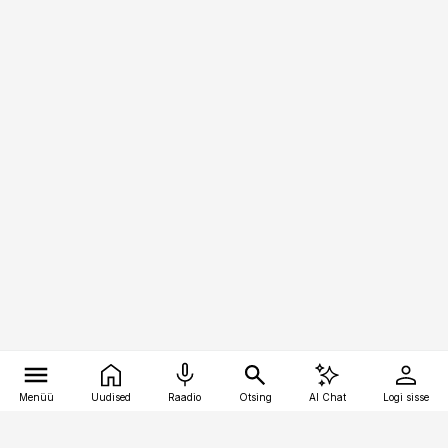
Menüü
Uudised
Raadio
Otsing
AI Chat
Logi sisse