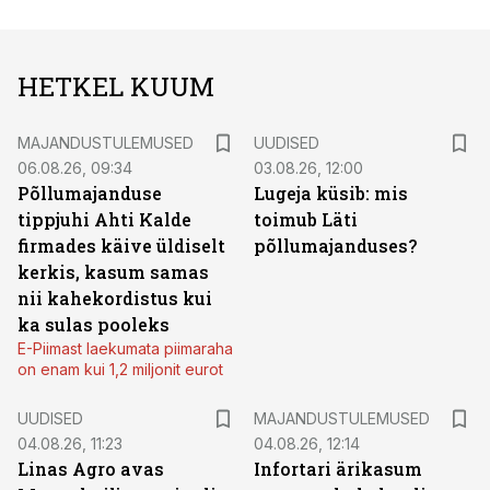
HETKEL KUUM
MAJANDUSTULEMUSED
UUDISED
06.08.26, 09:34
03.08.26, 12:00
Põllumajanduse
Lugeja küsib: mis
tippjuhi Ahti Kalde
toimub Läti
firmades käive üldiselt
põllumajanduses?
kerkis, kasum samas
nii kahekordistus kui
ka sulas pooleks
E-Piimast laekumata piimaraha
on enam kui 1,2 miljonit eurot
UUDISED
MAJANDUSTULEMUSED
04.08.26, 11:23
04.08.26, 12:14
Linas Agro avas
Infortari ärikasum