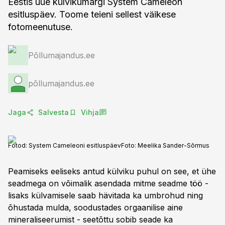
Eestis uue külvikumargi System Cameleon
esitluspäev. Toome teieni sellest väikese
Põllumajandus.ee
põllumajandus.ee
Jaga
Salvesta
Vihja
Fotod: System Cameleoni esitluspäev
Foto:
Meelika Sander-Sõrmus
Peamiseks eeliseks antud külviku puhul on see, et ühe
seadmega on võimalik asendada mitme seadme töö -
lisaks külvamisele saab hävitada ka umbrohud ning
õhustada mulda, soodustades orgaanilise aine
mineraliseerumist - seetõttu sobib seade ka