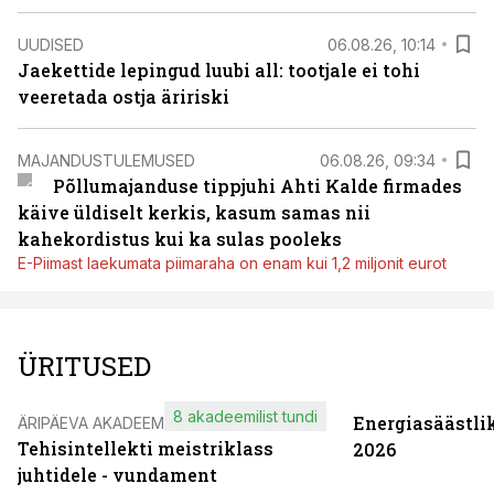
UUDISED
06.08.26, 10:14
Jaekettide lepingud luubi all: tootjale ei tohi
veeretada ostja äririski
MAJANDUSTULEMUSED
06.08.26, 09:34
Põllumajanduse tippjuhi Ahti Kalde firmades
käive üldiselt kerkis, kasum samas nii
kahekordistus kui ka sulas pooleks
E-Piimast laekumata piimaraha on enam kui 1,2 miljonit eurot
ÜRITUSED
8 akadeemilist tundi
Energiasäästli
ÄRIPÄEVA AKADEEMIA
Tehisintellekti meistriklass
2026
juhtidele - vundament