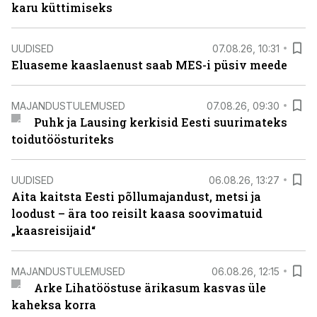
karu küttimiseks
UUDISED
07.08.26, 10:31
Eluaseme kaaslaenust saab MES-i püsiv meede
MAJANDUSTULEMUSED
07.08.26, 09:30
Puhk ja Lausing kerkisid Eesti suurimateks
toidutöösturiteks
UUDISED
06.08.26, 13:27
Aita kaitsta Eesti põllumajandust, metsi ja
loodust – ära too reisilt kaasa soovimatuid
„kaasreisijaid“
MAJANDUSTULEMUSED
06.08.26, 12:15
Arke Lihatööstuse ärikasum kasvas üle
kaheksa korra