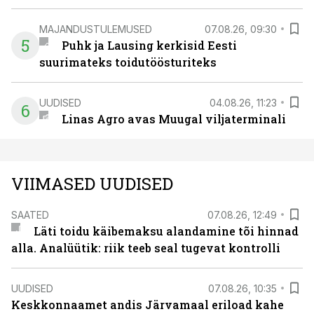
MAJANDUSTULEMUSED
07.08.26, 09:30
5
Puhk ja Lausing kerkisid Eesti
suurimateks toidutöösturiteks
UUDISED
04.08.26, 11:23
6
Linas Agro avas Muugal viljaterminali
VIIMASED UUDISED
SAATED
07.08.26, 12:49
Läti toidu käibemaksu alandamine tõi hinnad
alla. Analüütik: riik teeb seal tugevat kontrolli
UUDISED
07.08.26, 10:35
Keskkonnaamet andis Järvamaal eriload kahe