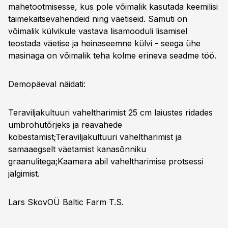
mahetootmisesse, kus pole võimalik kasutada keemilisi
taimekaitsevahendeid ning väetiseid. Samuti on
võimalik külvikule vastava lisamooduli lisamisel
teostada väetise ja heinaseemne külvi - seega ühe
masinaga on võimalik teha kolme erineva seadme töö.
Demopäeval näidati:
Teraviljakultuuri vaheltharimist 25 cm laiustes ridades
umbrohutõrjeks ja reavahede
kobestamist;Teraviljakultuuri vaheltharimist ja
samaaegselt väetamist kanasõnniku
graanulitega;Kaamera abil vaheltharimise protsessi
jälgimist.
Lars SkovOÜ Baltic Farm T.S.