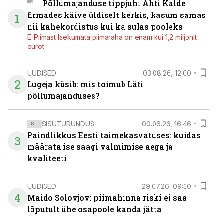
Põllumajanduse tippjuhi Ahti Kalde
firmades käive üldiselt kerkis, kasum samas
1
nii kahekordistus kui ka sulas pooleks
E-Piimast laekumata piimaraha on enam kui 1,2 miljonit
eurot
UUDISED
03.08.26, 12:00
2
Lugeja küsib: mis toimub Läti
põllumajanduses?
SISUTURUNDUS
09.06.26, 16:46
ST
Paindlikkus Eesti taimekasvatuses: kuidas
3
määrata ise saagi valmimise aega ja
kvaliteeti
UUDISED
29.07.26, 09:30
4
Maido Solovjov: piimahinna riski ei saa
lõputult ühe osapoole kanda jätta