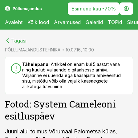
Esimene kuu -70%
Avaleht
Kõik lood
Arvamused
Galeriid
TOPid
Sisu
cebook
cebook
Tagasi
Twitter)
Twitter)
PÕLLUMAJANDUSTEHNIKA
10.07.16, 10:00
kedIn
kedIn
Tähelepanu!
Artikkel on enam kui 5 aastat vana
ning kuulub väljaande digitaalsesse arhiivi.
ail
ail
Väljaanne ei uuenda ega kaasajasta arhiveeritud
sisu, mistõttu võib olla vajalik kaasaegsete
k
k
allikatega tutvumine
Fotod: System Cameleoni
esitluspäev
Juuni alul toimus Võrumaal Palometsa külas,