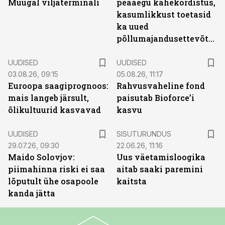
Muugal viljaterminali
peaaegu kahekordistus,
kasumlikkust toetasid
ka uued
põllumajandusettevõtted
UUDISED
UUDISED
03.08.26, 09:15
05.08.26, 11:17
Euroopa saagiprognoos:
Rahvusvaheline fond
mais langeb järsult,
paisutab Bioforce’i
õlikultuurid kasvavad
kasvu
ST
UUDISED
SISUTURUNDUS
29.07.26, 09:30
22.06.26, 11:16
Maido Solovjov:
Uus väetamisloogika
piimahinna riski ei saa
aitab saaki paremini
lõputult ühe osapoole
kaitsta
kanda jätta