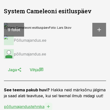
System Cameleoni esitluspäev
System Cameleoni esitluspäev
Foto:
Lars Skov
9 fotot
Põllumajandus.ee
põllumajandus.ee
Jaga
Vihja
See teema pakub huvi?
Hakka neid märksõnu jälgima
ja saad alati teavituse, kui sel teemal ilmub midagi uut!
põllumajandustehnika