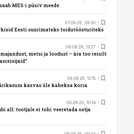
saab MES-i püsiv meede
07.08.26, 09:30
rkisid Eesti suurimateks toidutöösturiteks
06.08.26, 13:27
majandust, metsi ja loodust – ära too reisilt
sreisijaid“
06.08.26, 12:15
ärikasum kasvas üle kaheksa korra
06.08.26, 10:14
i all: tootjale ei tohi veeretada ostja
06.08.26, 09:34