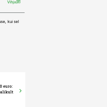
Vihja
se, kui sel
0 euro:
alikult