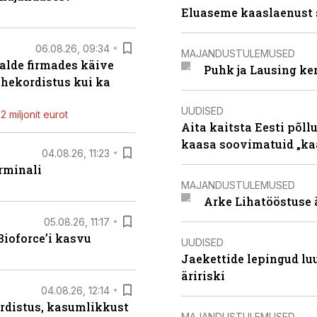
Eluaseme kaaslaenust 
06.08.26, 09:34
MAJANDUSTULEMUSED
alde firmades käive
Puhk ja Lausing ke
ahekordistus kui ka
UUDISED
 miljonit eurot
Aita kaitsta Eesti põllu
kaasa soovimatuid „kaa
04.08.26, 11:23
rminali
MAJANDUSTULEMUSED
Arke Lihatööstuse 
05.08.26, 11:17
ioforce’i kasvu
UUDISED
Jaekettide lepingud luub
äririski
04.08.26, 12:14
rdistus, kasumlikkust
MAJANDUSTULEMUSED