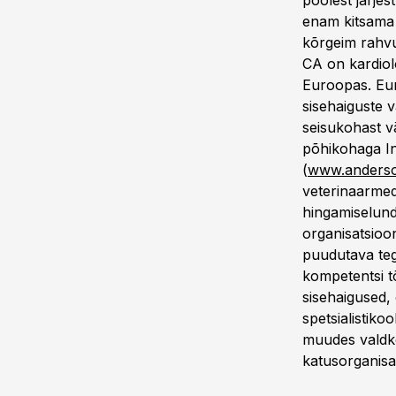
poolest järjes
enam kitsama 
kõrgeim rahvu
CA on kardiolo
Euroopas. Eur
sisehaiguste 
seisukohast v
põhikohaga In
(
www.anders
veterinaarmed
hingamiselundi
organisatsioo
puudutava teg
kompetentsi 
sisehaigused,
spetsialistiko
muudes valdko
katusorganisa