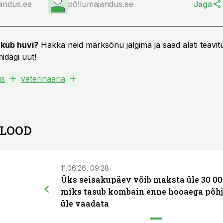
andus.ee
põllumajandus.ee
Jaga
kub huvi?
Hakka neid märksõnu jälgima ja saad alati teavitu
idagi uut!
us
veterinaaria
 LOOD
11.06.26, 09:28
Üks seisakupäev võib maksta üle 30 00
miks tasub kombain enne hooaega põhj
üle vaadata