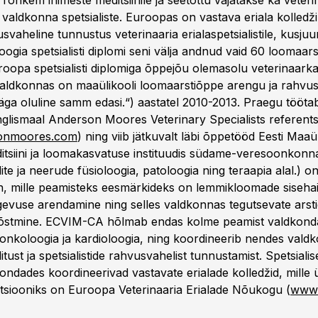
t rohkem inimeste meditsiinile ja seetõttu vajatakse ka veter
valdkonna spetsialiste. Euroopas on vastava eriala kolledž
svaheline tunnustus veterinaaria erialaspetsialistile, kusj
ogia spetsialisti diplomi seni välja andnud vaid 60 loomaars
oopa spetsialisti diplomiga õppejõu olemasolu veterinaarkar
valdkonnas on maaülikooli loomaarstiõppe arengu ja rahvus
äga oluline samm edasi.“) aastatel 2010-2013. Praegu töötab
glismaal Anderson Moores Veterinary Specialists referentsk
onmoores.com
) ning viib jätkuvalt läbi õppetööd Eesti Maaül
itsiini ja loomakasvatuse instituudis südame-veresoonkonn
te ja neerude füsioloogia, patoloogia ning teraapia alal.) o
n, mille peamisteks eesmärkideks on lemmikloomade sisehai
evuse arendamine ning selles valdkonnas tegutsevate arst
tõstmine. ECVIM-CA hõlmab endas kolme peamist valdkond
 onkoloogia ja kardioloogia, ning koordineerib nendes vald
olitust ja spetsialistide rahvusvahelist tunnustamist. Spetsiali
ndades koordineerivad vastavate erialade kolledžid, mille 
tsiooniks on Euroopa Veterinaaria Erialade Nõukogu (
www.