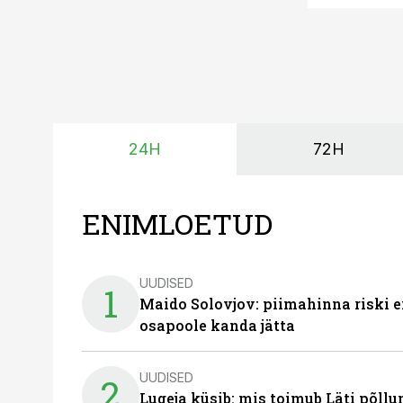
24H
72H
ENIMLOETUD
UUDISED
1
Maido Solovjov: piimahinna riski ei
osapoole kanda jätta
UUDISED
2
Lugeja küsib: mis toimub Läti põll