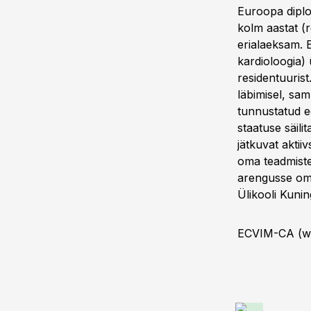
Euroopa diplom
kolm aastat (r
erialaeksam. 
kardioloogia)
residentuurist
läbimisel, sam
tunnustatud ee
staatuse säili
jätkuvat aktii
oma teadmiste
arengusse oma
Ülikooli Kunin
ECVIM-CA (
w