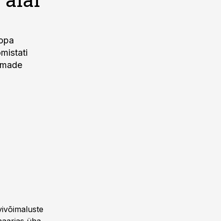
oopa
mistati
oomade
vivõimaluste