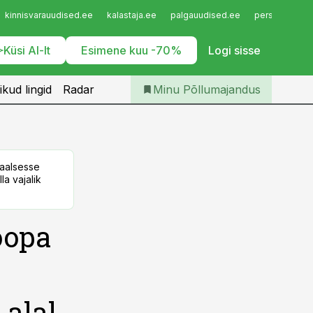
Iseteenindus
kinnisvarauudised.ee
kalastaja.ee
palgauudised.ee
personaliuudi
Telli Põllumajandus
Küsi AI-lt
Esimene kuu -70%
Logi sisse
ikud lingid
Radar
Minu Põllumajandus
taalsesse
la vajalik
oopa
alal