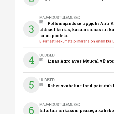
MAJANDUSTULEMUSED
Põllumajanduse tippjuhi Ahti K
3
üldiselt kerkis, kasum samas nii k
sulas pooleks
E-Piimast laekumata piimaraha on enam kui 1,2
UUDISED
4
Linas Agro avas Muugal viljate
UUDISED
5
Rahvusvaheline fond paisutab B
MAJANDUSTULEMUSED
6
Infortari ärikasum peaaegu kaheko