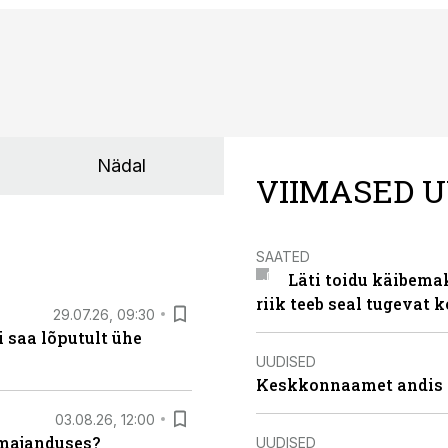
Nädal
VIIMASED U
SAATED
Läti toidu käibema
riik teeb seal tugevat k
29.07.26, 09:30
 saa lõputult ühe
UUDISED
Keskkonnaamet andis J
03.08.26, 12:00
umajanduses?
UUDISED