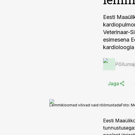
Eesti Maaülik
kardiopulmon
Veterinaar-S
esimesena Ee
kardioloogia
Põlluma
Jaga
Lemmikloomad võivad vaid rõõmustada
Foto:
Me
Eesti Maaülik
tunnustusega