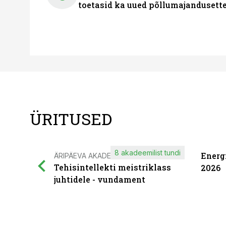
toetasid ka uued põllumajandusett
ÜRITUSED
8 akadeemilist tundi
Energ
ÄRIPÄEVA AKADEEMIA
Tehisintellekti meistriklass
2026
juhtidele - vundament