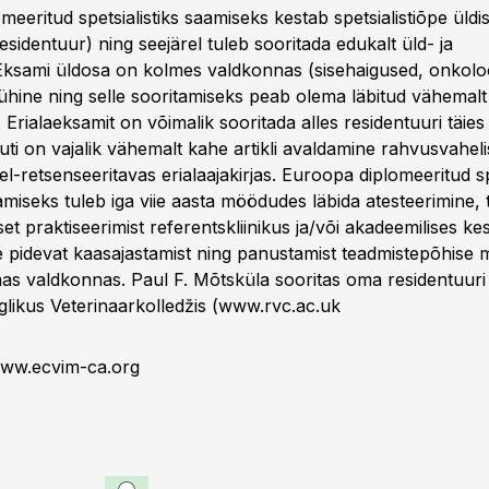
eeritud spetsialistiks saamiseks kestab spetsialistiõpe üldi
esidentuur) ning seejärel tuleb sooritada edukalt üld- ja
Eksami üldosa on kolmes valdkonnas (sisehaigused, onkoloo
 ühine ning selle sooritamiseks peab olema läbitud vähemal
. Erialaeksamit on võimalik sooritada alles residentuuri täi
uti on vajalik vähemalt kahe artikli avaldamine rahvusvaheli
l-retsenseeritavas erialaajakirjas. Euroopa diplomeeritud spe
tamiseks tuleb iga viie aasta möödudes läbida atesteerimine
vset praktiseerimist referentskliinikus ja/või akadeemilises k
 pidevat kaasajastamist ning panustamist teadmistepõhise me
s valdkonnas. Paul F. Mõtsküla sooritas oma residentuuri
glikus Veterinaarkolledžis (
www.rvc.ac.uk
ww.ecvim-ca.org