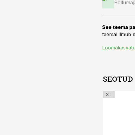
Põllumaj
See teema pa
teemal ilmub m
Loomakasvat
SEOTUD
ST