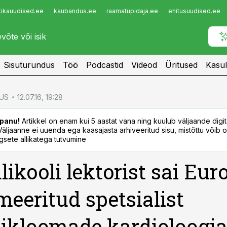
tikauudised.ee
kaubandus.ee
raamatupidaja.ee
ehitusuudised.ee
Infopank
Radar
Sisuturundus
Töö
Podcastid
Videod
Üritused
Kasul
US
12.07.16, 19:28
panu!
Artikkel on enam kui 5 aastat vana ning kuulub väljaande digi
. Väljaanne ei uuenda ega kaasajasta arhiveeritud sisu, mistõttu võib ol
sete allikatega tutvumine
ikooli lektorist sai Eur
meeritud spetsialist
kloomade kardioloogia 