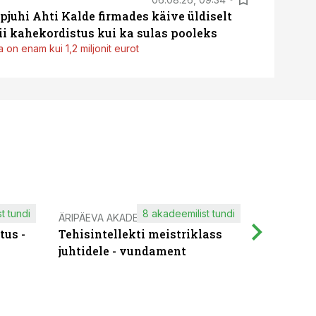
pjuhi Ahti Kalde firmades käive üldiselt
i kahekordistus kui ka sulas pooleks
 on enam kui 1,2 miljonit eurot
t tundi
8 akadeemilist tundi
ÄRIPÄEVA AKADEEMIA
IT KOOLIT
tus -
Tehisintellekti meistriklass
Muutuste
juhtidele - vundament
praktilis