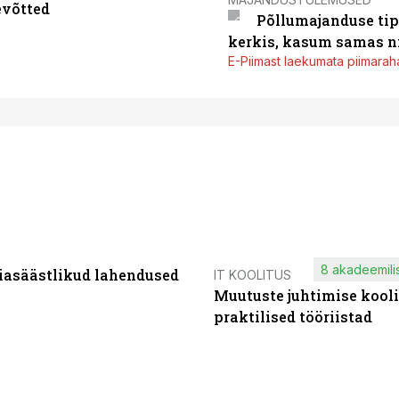
evõtted
Põllumajanduse tip
kerkis, kasum samas ni
E-Piimast laekumata piimaraha
8 akadeemilis
iasäästlikud lahendused
IT KOOLITUS
Muutuste juhtimise kooli
praktilised tööriistad