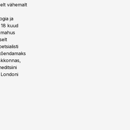
selt vähemalt
gia ja
t 18 kuud
es mahus
selt
tsialisti
, tõendamaks
eskkonnas,
ditsiini
 Londoni