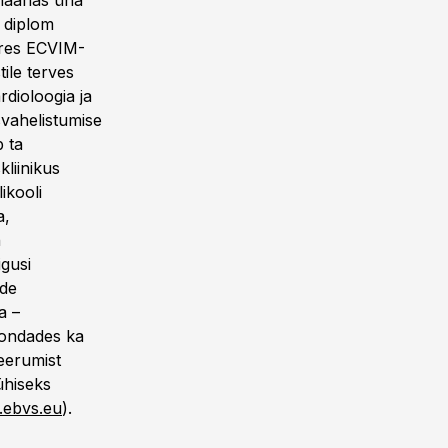
inaarias üha
i diplom
uures ECVIM-
tile terves
dioloogia ja
vahelistumise
 ta
liinikus
ikooli
a,
n
gusi
ide
a –
kondades ka
seerumist
ühiseks
ebvs.eu
).