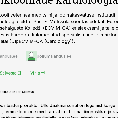
ooli veterinaarmeditsiini ja loomakasvatuse instituudi
oloogia lektor Paul F. Mõtsküla sooritas edukalt Eur
isehaiguste Kolledži (ECVIM-CA) erialaeksami ja talle o
stis Euroopa diplomeeritud spetsialisti tiitel lemmikl
 alal (DipECVIM-CA (Cardiology)).
jandus.ee
põllumajandus.ee
Salvesta
Vihja
elika Sander-Sõrmus
ooli teadusprorektor Ülle Jaakma sõnul on tegemist kõrge
:
„
Lemmikloomade meditsiin läheneb oma diagnostika- ja ra