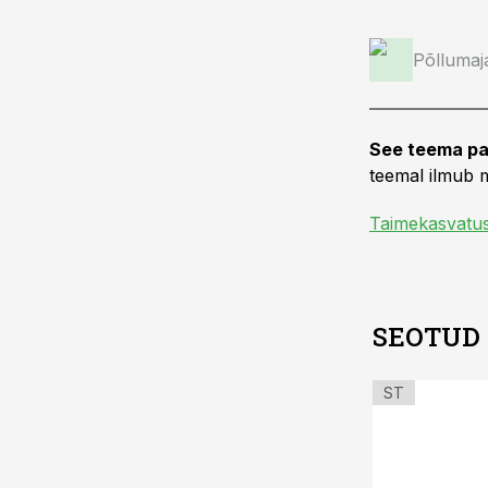
Põllumaj
See teema pa
teemal ilmub m
Taimekasvatu
SEOTUD
ST