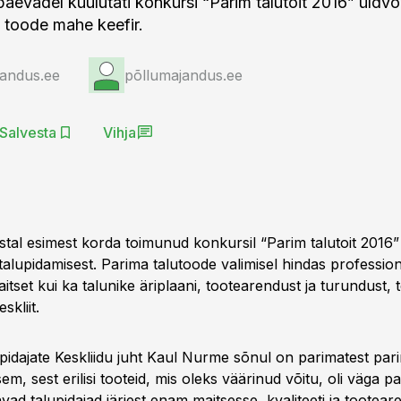
äevadel kuulutati konkursi “Parim talutoit 2016” üldvõ
 toode mahe keefir.
jandus.ee
põllumajandus.ee
Salvesta
Vihja
stal esimest korda toimunud konkursil “Parim talutoit 2016”
talupidamisest. Parima talutoode valimisel hindas professiona
itset kui ka talunike äriplaani, tootearendust ja turundust, 
skliit.
pidajate Keskliidu juht Kaul Nurme sõnul on parimatest par
isem, sest erilisi tooteid, mis oleks väärinud võitu, oli väga 
ad talupidajad järjest enam maitsesse, kvaliteeti ja tootea