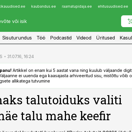
tikauudised.ee
kaubandus.ee
raamatupidaja.ee
ehitusuudised.ee
Infopank
Radar
Sisuturundus
Töö
Podcastid
Videod
Üritused
Kasul
S
31.07.16, 16:24
panu!
Artikkel on enam kui 5 aastat vana ning kuulub väljaande digi
. Väljaanne ei uuenda ega kaasajasta arhiveeritud sisu, mistõttu võib ol
sete allikatega tutvumine
aks talutoiduks valiti
äe talu mahe keefir