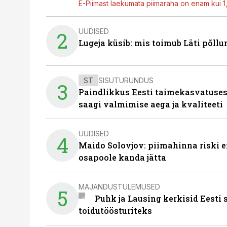
E-Piimast laekumata piimaraha on enam kui 1,2
UUDISED
2
Lugeja küsib: mis toimub Läti põll
ST
SISUTURUNDUS
3
Paindlikkus Eesti taimekasvatuses
saagi valmimise aega ja kvaliteeti
UUDISED
4
Maido Solovjov: piimahinna riski ei
osapoole kanda jätta
MAJANDUSTULEMUSED
5
Puhk ja Lausing kerkisid Eesti
toidutöösturiteks