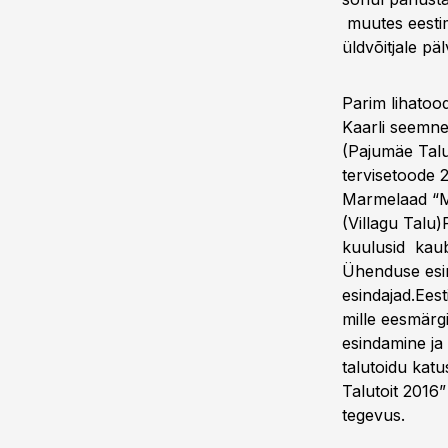
muutes eestim
üldvõitjale pä
Parim lihatoo
Kaarli seemne
(Pajumäe Talu
tervisetoode 
Marmelaad “Mu
(Villagu Talu)
kuulusid kaub
Ühenduse esin
esindajad.Eest
mille eesmärg
esindamine ja 
talutoidu kat
Talutoit 2016
tegevus.