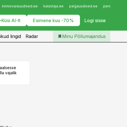
Iseteenindus
kinnisvarauudised.ee
kalastaja.ee
palgauudised.ee
personaliuudi
Telli Põllumajandus
Küsi AI-lt
Esimene kuu -70%
Logi sisse
ikud lingid
Radar
Minu Põllumajandus
taalsesse
la vajalik