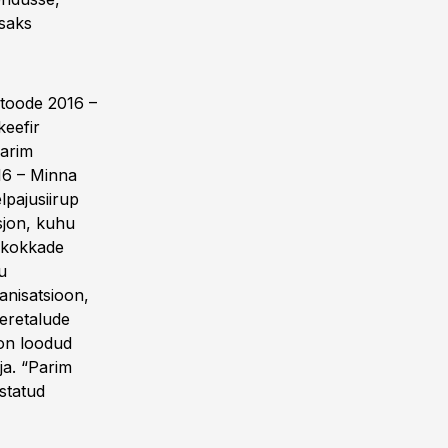
isaks
itoode 2016 –
eefir
Parim
16 – Minna
pajusiirup
isjon, kuhu
eakokkade
u
anisatsioon,
peretalude
 on loodud
ja. “Parim
statud