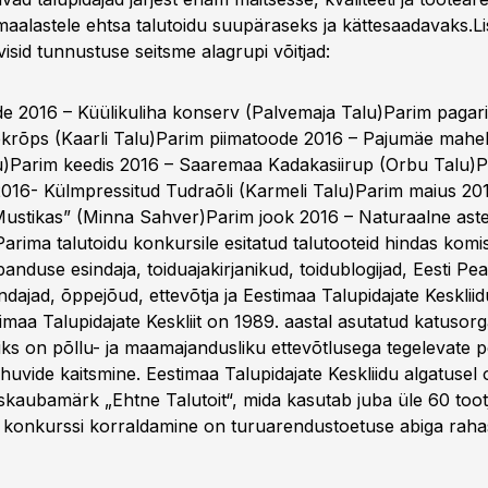
aalastele ehtsa talutoidu suupäraseks ja kättesaadavaks.L
lvisid tunnustuse seitsme alagrupi võitjad:
de 2016 – Küülikuliha konserv (Palvemaja Talu)Parim pagar
krõps (Kaarli Talu)Parim piimatoode 2016 – Pajumäe mahek
)Parim keedis 2016 – Saaremaa Kadakasiirup (Orbu Talu)
2016- Külmpressitud Tudraõli (Karmeli Talu)Parim maius 20
stikas” (Minna Sahver)Parim jook 2016 – Naturaalne astel
Parima talutoidu konkursile esitatud talutooteid hindas kom
anduse esindaja, toiduajakirjanikud, toidublogijad, Eesti P
dajad, õppejõud, ettevõtja ja Eestimaa Talupidajate Keskliid
imaa Talupidajate Keskliit on 1989. aastal asutatud katusorg
iks on põllu- ja maamajandusliku ettevõtlusega tegelevate 
huvide kaitsmine. Eestimaa Talupidajate Keskliidu algatusel
uskaubamärk „Ehtne Talutoit“, mida kasutab juba üle 60 toot
” konkurssi korraldamine on turuarendustoetuse abiga raha