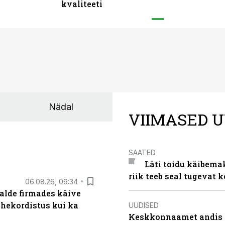
kvaliteeti
Nädal
VIIMASED U
SAATED
Läti toidu käibema
riik teeb seal tugevat k
06.08.26, 09:34
alde firmades käive
ahekordistus kui ka
UUDISED
Keskkonnaamet andis J