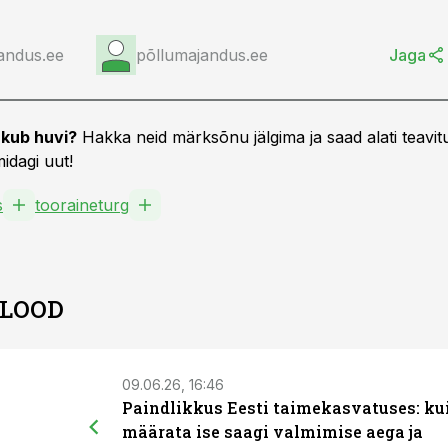
andus.ee
põllumajandus.ee
Jaga
kub huvi?
Hakka neid märksõnu jälgima ja saad alati teavitu
idagi uut!
s
tooraineturg
 LOOD
09.06.26, 16:46
Paindlikkus Eesti taimekasvatuses: ku
määrata ise saagi valmimise aega ja