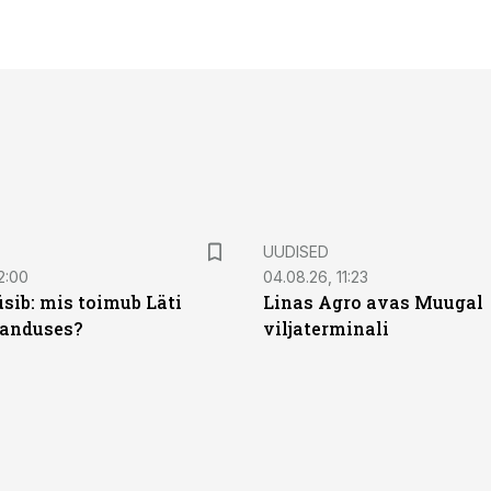
UUDISED
2:00
04.08.26, 11:23
sib: mis toimub Läti
Linas Agro avas Muugal
anduses?
viljaterminali