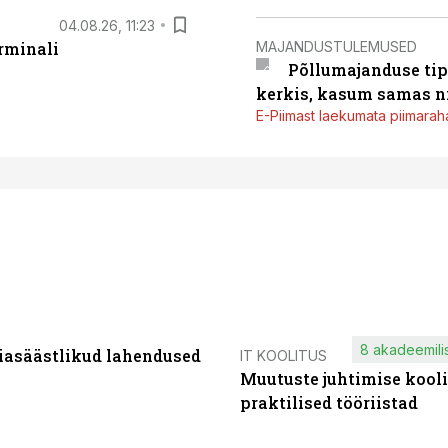
04.08.26, 11:23
MAJANDUSTULEMUSED
rminali
Põllumajanduse tip
kerkis, kasum samas ni
E-Piimast laekumata piimaraha
8 akadeemilis
iasäästlikud lahendused
IT KOOLITUS
Muutuste juhtimise kooli
praktilised tööriistad