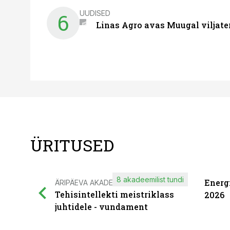
UUDISED
6
Linas Agro avas Muugal viljate
ÜRITUSED
8 akadeemilist tundi
Energ
ÄRIPÄEVA AKADEEMIA
Tehisintellekti meistriklass
2026
juhtidele - vundament