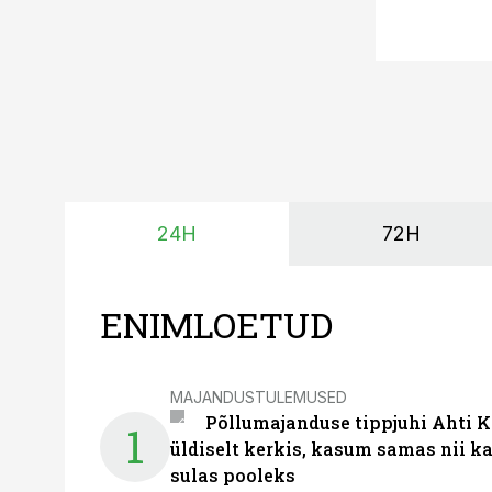
24H
72H
ENIMLOETUD
MAJANDUSTULEMUSED
Põllumajanduse tippjuhi Ahti K
1
üldiselt kerkis, kasum samas nii k
sulas pooleks