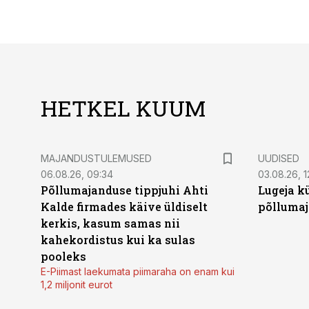
HETKEL KUUM
MAJANDUSTULEMUSED
UUDISED
06.08.26, 09:34
03.08.26, 1
Põllumajanduse tippjuhi Ahti
Lugeja kü
Kalde firmades käive üldiselt
põllumaj
kerkis, kasum samas nii
kahekordistus kui ka sulas
pooleks
E-Piimast laekumata piimaraha on enam kui
1,2 miljonit eurot