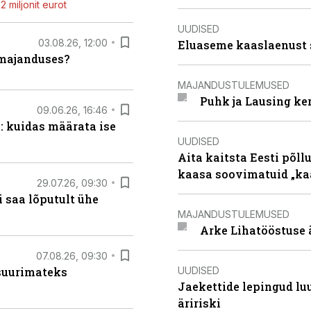
 miljonit eurot
UUDISED
03.08.26, 12:00
Eluaseme kaaslaenust 
umajanduses?
MAJANDUSTULEMUSED
Puhk ja Lausing ke
09.06.26, 16:46
: kuidas määrata ise
UUDISED
Aita kaitsta Eesti põllu
kaasa soovimatuid „kaa
29.07.26, 09:30
 saa lõputult ühe
MAJANDUSTULEMUSED
Arke Lihatööstuse 
07.08.26, 09:30
UUDISED
 suurimateks
Jaekettide lepingud luub
äririski