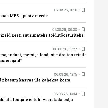
07.08.26, 10:31
saab MES-i püsiv meede
07.08.26, 09:30
rkisid Eesti suurimateks toidutöösturiteks
06.08.26, 13:27
majandust, metsi ja loodust – ära too reisilt
sreisijaid“
06.08.26, 12:15
ärikasum kasvas üle kaheksa korra
06.08.26, 10:14
i all: tootjale ei tohi veeretada ostja