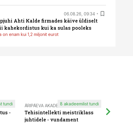
06.08.26, 09:34
pjuhi Ahti Kalde firmades käive üldiselt
i kahekordistus kui ka sulas pooleks
 on enam kui 1,2 miljonit eurot
t tundi
8 akadeemilist tundi
ÄRIPÄEVA AKADEEMIA
IT KOOLIT
tus -
Tehisintellekti meistriklass
Muutuste
juhtidele - vundament
praktilis