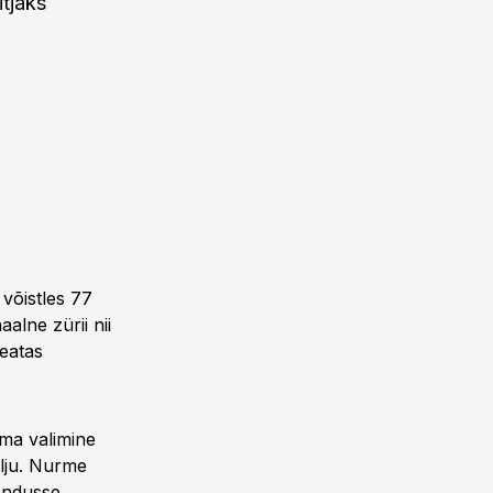
itjaks
 võistles 77
alne zürii nii
teatas
ima valimine
palju. Nurme
rendusse,