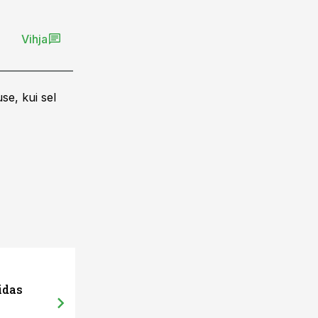
Vihja
se, kui sel
idas