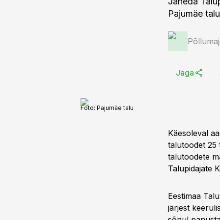
Jäneda Talup
Pajumäe talu
Põlluma
Jaga
Foto:
Pajumäe talu
Käesoleval aa
talutoodet 25 
talutoodete ma
Talupidajate Ke
Eestimaa Talu
järjest keerul
sõnul panustav