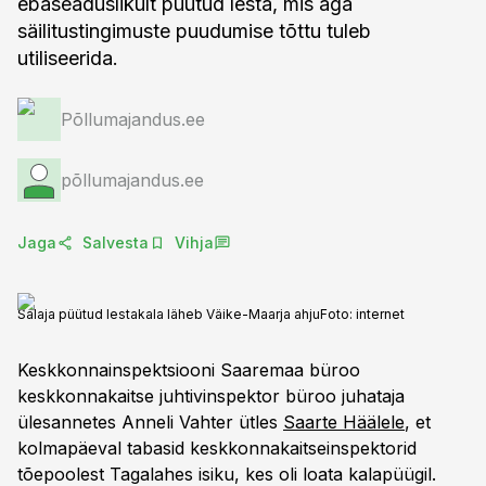
ebaseaduslikult püütud lesta, mis aga
säilitustingimuste puudumise tõttu tuleb
utiliseerida.
Põllumajandus.ee
põllumajandus.ee
Jaga
Salvesta
Vihja
Salaja püütud lestakala läheb Väike-Maarja ahju
Foto:
internet
Keskkonnainspektsiooni Saaremaa büroo
keskkonnakaitse juhtivinspektor büroo juhataja
ülesannetes Anneli Vahter ütles
Saarte Häälele
, et
kolmapäeval tabasid keskkonnakaitseinspektorid
tõepoolest Tagalahes isiku, kes oli loata kalapüügil.