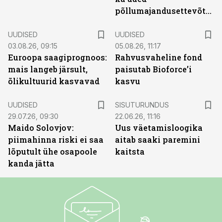
põllumajandusettevõtted
UUDISED
UUDISED
03.08.26, 09:15
05.08.26, 11:17
Euroopa saagiprognoos:
Rahvusvaheline fond
mais langeb järsult,
paisutab Bioforce’i
õlikultuurid kasvavad
kasvu
ST
UUDISED
SISUTURUNDUS
29.07.26, 09:30
22.06.26, 11:16
Maido Solovjov:
Uus väetamisloogika
piimahinna riski ei saa
aitab saaki paremini
lõputult ühe osapoole
kaitsta
kanda jätta