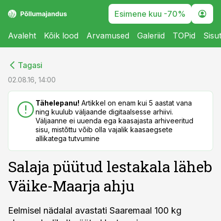
Esimene kuu -70%
Avaleht
Kõik lood
Arvamused
Galeriid
TOPid
Sisu
cebook
cebook
Tagasi
Twitter)
Twitter)
02.08.16, 14:00
kedIn
kedIn
Tähelepanu!
Artikkel on enam kui 5 aastat vana
ning kuulub väljaande digitaalsesse arhiivi.
ail
ail
Väljaanne ei uuenda ega kaasajasta arhiveeritud
sisu, mistõttu võib olla vajalik kaasaegsete
k
k
allikatega tutvumine
Salaja püütud lestakala läheb
Väike-Maarja ahju
Eelmisel nädalal avastati Saaremaal 100 kg