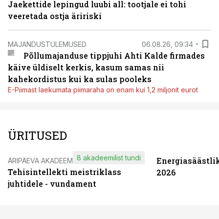
Jaekettide lepingud luubi all: tootjale ei tohi
veeretada ostja äririski
MAJANDUSTULEMUSED
06.08.26, 09:34
Põllumajanduse tippjuhi Ahti Kalde firmades
käive üldiselt kerkis, kasum samas nii
kahekordistus kui ka sulas pooleks
E-Piimast laekumata piimaraha on enam kui 1,2 miljonit eurot
ÜRITUSED
8 akadeemilist tundi
Energiasäästli
ÄRIPÄEVA AKADEEMIA
Tehisintellekti meistriklass
2026
juhtidele - vundament