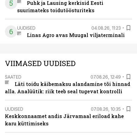
5
Puhk ja Lausing kerkisid Eesti
suurimateks toidutöösturiteks
UUDISED
04.08.26, 11:23
6
Linas Agro avas Muugal viljaterminali
VIIMASED UUDISED
SAATED
07.08.26, 12:49
Läti toidu käibemaksu alandamine tõi hinnad
alla. Analüütik: riik teeb seal tugevat kontrolli
UUDISED
07.08.26, 10:35
Keskkonnaamet andis Järvamaal eriload kahe
karu küttimiseks