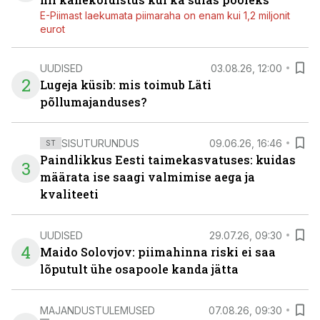
E-Piimast laekumata piimaraha on enam kui 1,2 miljonit
eurot
UUDISED
03.08.26, 12:00
2
Lugeja küsib: mis toimub Läti
põllumajanduses?
SISUTURUNDUS
09.06.26, 16:46
ST
Paindlikkus Eesti taimekasvatuses: kuidas
3
määrata ise saagi valmimise aega ja
kvaliteeti
UUDISED
29.07.26, 09:30
4
Maido Solovjov: piimahinna riski ei saa
lõputult ühe osapoole kanda jätta
MAJANDUSTULEMUSED
07.08.26, 09:30