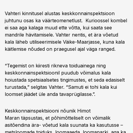
Vahteri kinnitusel alustas keskkonnainspektsioon
juhtunu osas ka väärteomenetlust. Kurioossel kombel
ei saa aga kalaga muud ette võtta, kui saata see
mandrile hävitamisele. Vahter nentis, et ära võetud
kala läheb utiliseerimisele Väike-Maarjasse, kuna kala
käitlemise nõuded on praegusel ajal väga ranged.
“Tegemist on kiiresti rikneva toiduainega ning
keskkonnainspektsioonil puudub võimalus kala
hoiustada spetsiaalsetes tingimustes, et seda edasiselt
turustada,” selgitas Vahter. “Samuti ei tohi kala kui
loomset jäädet üle anda tavaprügilasse.”.
Keskkonnainspektsiooni nõunik Himot
Maran täpsustas, et põhimõtteliselt on võimalik
asitõendina ära- võetud kala suunata ka kasutusse –
metsloomade toiduks, loomaaeda, loomaparki, aga ka