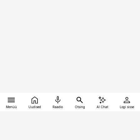
Menüü
Uudised
Raadio
Otsing
AI Chat
Logi sisse
Vana-Lõuna 39/1, 19094 Tallinn