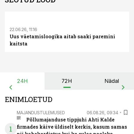
ST
22.06.26, 11:16
Uus väetamisloogika aitab saaki paremini
kaitsta
24H
72H
Nädal
ENIMLOETUD
MAJANDUSTULEMUSED
06.08.26, 09:34
Põllumajanduse tippjuhi Ahti Kalde
firmades käive üldiselt kerkis, kasum samas
1
nii kahekordistus kui ka sulas pooleks