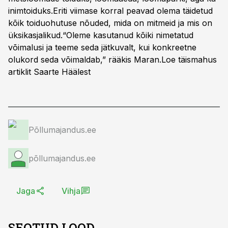
inimtoiduks.Eriti viimase korral peavad olema täidetud
kõik toiduohutuse nõuded, mida on mitmeid ja mis on
üksikasjalikud.“Oleme kasutanud kõiki nimetatud
võimalusi ja teeme seda jätkuvalt, kui konkreetne
olukord seda võimaldab,” rääkis Maran.Loe täismahus
artiklit
Saarte Häälest
Põllumajandus.ee
põllumajandus.ee
Jaga
Vihja
SEOTUD LOOD