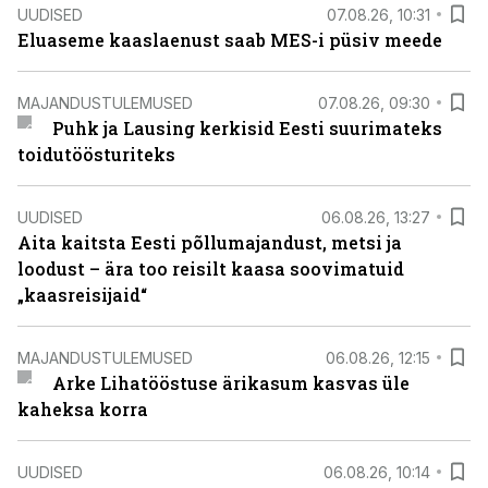
UUDISED
07.08.26, 10:31
Eluaseme kaaslaenust saab MES-i püsiv meede
MAJANDUSTULEMUSED
07.08.26, 09:30
Puhk ja Lausing kerkisid Eesti suurimateks
toidutöösturiteks
UUDISED
06.08.26, 13:27
Aita kaitsta Eesti põllumajandust, metsi ja
loodust – ära too reisilt kaasa soovimatuid
„kaasreisijaid“
MAJANDUSTULEMUSED
06.08.26, 12:15
Arke Lihatööstuse ärikasum kasvas üle
kaheksa korra
UUDISED
06.08.26, 10:14