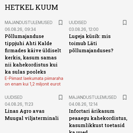
HETKEL KUUM
MAJANDUSTULEMUSED
UUDISED
06.08.26, 09:34
03.08.26, 12:00
Põllumajanduse
Lugeja küsib: mis
tippjuhi Ahti Kalde
toimub Läti
firmades käive üldiselt
põllumajanduses?
kerkis, kasum samas
nii kahekordistus kui
ka sulas pooleks
E-Piimast laekumata piimaraha
on enam kui 1,2 miljonit eurot
UUDISED
MAJANDUSTULEMUSED
04.08.26, 11:23
04.08.26, 12:14
Linas Agro avas
Infortari ärikasum
Muugal viljaterminali
peaaegu kahekordistus,
kasumlikkust toetasid
ka uued