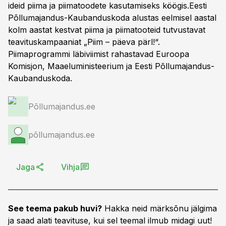
ideid piima ja piimatoodete kasutamiseks köögis.Eesti
Põllumajandus-Kaubanduskoda alustas eelmisel aastal
kolm aastat kestvat piima ja piimatooteid tutvustavat
teavituskampaaniat „Piim – päeva pärl!“.
Piimaprogrammi läbiviimist rahastavad Euroopa
Komisjon, Maaeluministeerium ja Eesti Põllumajandus-
Kaubanduskoda.
Põllumajandus.ee
põllumajandus.ee
Jaga
Vihja
See teema pakub huvi?
Hakka neid märksõnu jälgima
ja saad alati teavituse, kui sel teemal ilmub midagi uut!