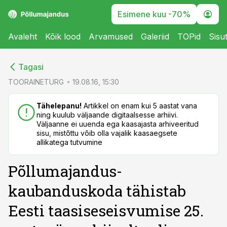
Esimene kuu -70%
Avaleht
Kõik lood
Arvamused
Galeriid
TOPid
Sisu
cebook
cebook
Tagasi
Twitter)
Twitter)
TOORAINETURG
19.08.16, 15:30
kedIn
kedIn
Tähelepanu!
Artikkel on enam kui 5 aastat vana
ning kuulub väljaande digitaalsesse arhiivi.
ail
ail
Väljaanne ei uuenda ega kaasajasta arhiveeritud
sisu, mistõttu võib olla vajalik kaasaegsete
k
k
allikatega tutvumine
Põllumajandus-
kaubanduskoda tähistab
Eesti taasiseseisvumise 25.