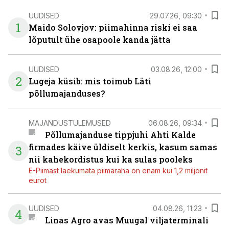
UUDISED
29.07.26, 09:30
1
Maido Solovjov: piimahinna riski ei saa
lõputult ühe osapoole kanda jätta
UUDISED
03.08.26, 12:00
2
Lugeja küsib: mis toimub Läti
põllumajanduses?
MAJANDUSTULEMUSED
06.08.26, 09:34
Põllumajanduse tippjuhi Ahti Kalde
firmades käive üldiselt kerkis, kasum samas
3
nii kahekordistus kui ka sulas pooleks
E-Piimast laekumata piimaraha on enam kui 1,2 miljonit
eurot
UUDISED
04.08.26, 11:23
4
Linas Agro avas Muugal viljaterminali