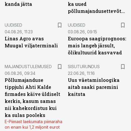
kanda jätta
ka uued
põllumajandusettevõtted
UUDISED
UUDISED
04.08.26, 11:23
03.08.26, 09:15
Linas Agro avas
Euroopa saagiprognoos:
Muugal viljaterminali
mais langeb järsult,
õlikultuurid kasvavad
ST
MAJANDUSTULEMUSED
SISUTURUNDUS
06.08.26, 09:34
22.06.26, 11:16
Põllumajanduse
Uus väetamisloogika
tippjuhi Ahti Kalde
aitab saaki paremini
firmades käive üldiselt
kaitsta
kerkis, kasum samas
nii kahekordistus kui
ka sulas pooleks
E-Piimast laekumata piimaraha
on enam kui 1,2 miljonit eurot