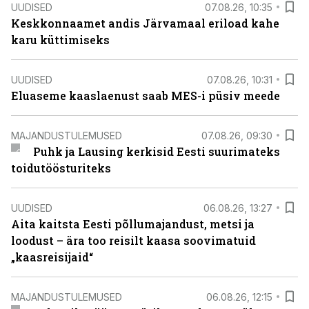
UUDISED
07.08.26, 10:35
Keskkonnaamet andis Järvamaal eriload kahe
karu küttimiseks
UUDISED
07.08.26, 10:31
Eluaseme kaaslaenust saab MES-i püsiv meede
MAJANDUSTULEMUSED
07.08.26, 09:30
Puhk ja Lausing kerkisid Eesti suurimateks
toidutöösturiteks
UUDISED
06.08.26, 13:27
Aita kaitsta Eesti põllumajandust, metsi ja
loodust – ära too reisilt kaasa soovimatuid
„kaasreisijaid“
MAJANDUSTULEMUSED
06.08.26, 12:15