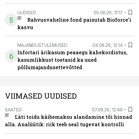
UUDISED
05.08.26, 11:17
5
Rahvusvaheline fond paisutab Bioforce’i
kasvu
MAJANDUSTULEMUSED
04.08.26, 12:14
Infortari ärikasum peaaegu kahekordistus,
6
kasumlikkust toetasid ka uued
põllumajandusettevõtted
VIIMASED UUDISED
SAATED
07.08.26, 12:49
Läti toidu käibemaksu alandamine tõi hinnad
alla. Analüütik: riik teeb seal tugevat kontrolli