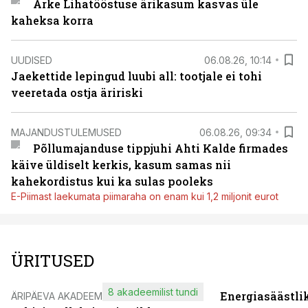
Arke Lihatööstuse ärikasum kasvas üle
kaheksa korra
UUDISED
06.08.26, 10:14
Jaekettide lepingud luubi all: tootjale ei tohi
veeretada ostja äririski
MAJANDUSTULEMUSED
06.08.26, 09:34
Põllumajanduse tippjuhi Ahti Kalde firmades
käive üldiselt kerkis, kasum samas nii
kahekordistus kui ka sulas pooleks
E-Piimast laekumata piimaraha on enam kui 1,2 miljonit eurot
ÜRITUSED
8 akadeemilist tundi
Energiasäästli
ÄRIPÄEVA AKADEEMIA