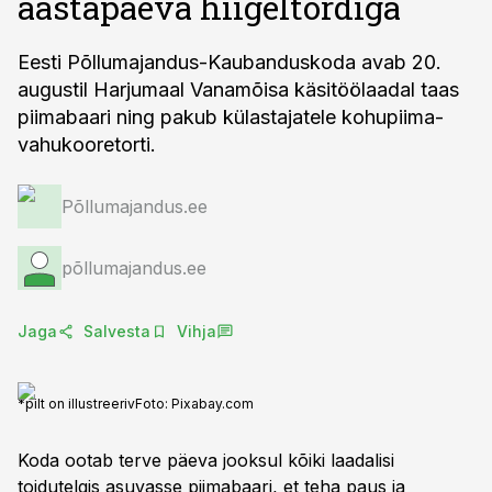
aastapäeva hiigeltordiga
Eesti Põllumajandus-Kaubanduskoda avab 20.
augustil Harjumaal Vanamõisa käsitöölaadal taas
piimabaari ning pakub külastajatele kohupiima-
vahukooretorti.
Põllumajandus.ee
põllumajandus.ee
Jaga
Salvesta
Vihja
*pilt on illustreeriv
Foto:
Pixabay.com
Koda ootab terve päeva jooksul kõiki laadalisi
toidutelgis asuvasse piimabaari, et teha paus ja