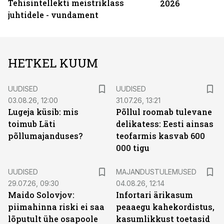
Tehisintellekti meistriklass
2026
juhtidele - vundament
HETKEL KUUM
UUDISED
UUDISED
03.08.26, 12:00
31.07.26, 13:21
Lugeja küsib: mis
Põllul roomab tulevane
toimub Läti
delikatess: Eesti ainsas
põllumajanduses?
teofarmis kasvab 600
000 tigu
UUDISED
MAJANDUSTULEMUSED
29.07.26, 09:30
04.08.26, 12:14
Maido Solovjov:
Infortari ärikasum
piimahinna riski ei saa
peaaegu kahekordistus,
lõputult ühe osapoole
kasumlikkust toetasid