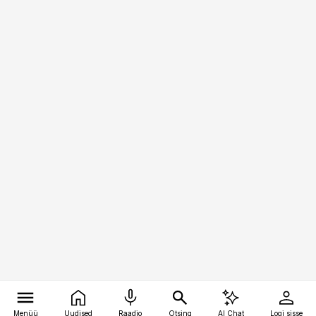
Menüü
Uudised
Raadio
Otsing
AI Chat
Logi sisse