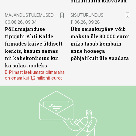
õlikultuurid kasvavad
ST
MAJANDUSTULEMUSED
SISUTURUNDUS
06.08.26, 09:34
11.06.26, 09:28
Põllumajanduse
Üks seisakupäev võib
tippjuhi Ahti Kalde
maksta üle 30 000 euro:
firmades käive üldiselt
miks tasub kombain
kerkis, kasum samas
enne hooaega
nii kahekordistus kui
põhjalikult üle vaadata
ka sulas pooleks
E-Piimast laekumata piimaraha
on enam kui 1,2 miljonit eurot