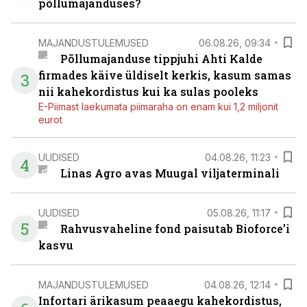
põllumajanduses?
MAJANDUSTULEMUSED
06.08.26, 09:34
Põllumajanduse tippjuhi Ahti Kalde
firmades käive üldiselt kerkis, kasum samas
3
nii kahekordistus kui ka sulas pooleks
E-Piimast laekumata piimaraha on enam kui 1,2 miljonit
eurot
UUDISED
04.08.26, 11:23
4
Linas Agro avas Muugal viljaterminali
UUDISED
05.08.26, 11:17
5
Rahvusvaheline fond paisutab Bioforce’i
kasvu
MAJANDUSTULEMUSED
04.08.26, 12:14
Infortari ärikasum peaaegu kahekordistus,