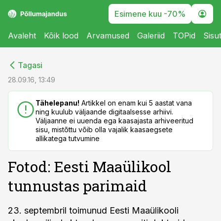
Esimene kuu -70%
Avaleht
Kõik lood
Arvamused
Galeriid
TOPid
Sisu
cebook
cebook
Tagasi
Twitter)
Twitter)
28.09.16, 13:49
kedIn
kedIn
Tähelepanu!
Artikkel on enam kui 5 aastat vana
ning kuulub väljaande digitaalsesse arhiivi.
ail
ail
Väljaanne ei uuenda ega kaasajasta arhiveeritud
sisu, mistõttu võib olla vajalik kaasaegsete
k
k
allikatega tutvumine
Fotod: Eesti Maaülikool
tunnustas parimaid
23. septembril toimunud Eesti Maaülikooli