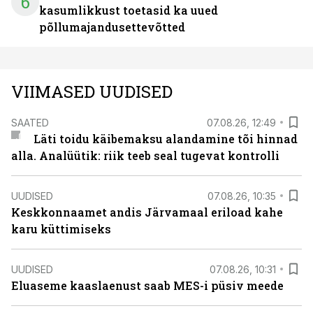
6
kasumlikkust toetasid ka uued
põllumajandusettevõtted
VIIMASED UUDISED
SAATED
07.08.26, 12:49
Läti toidu käibemaksu alandamine tõi hinnad
alla. Analüütik: riik teeb seal tugevat kontrolli
UUDISED
07.08.26, 10:35
Keskkonnaamet andis Järvamaal eriload kahe
karu küttimiseks
UUDISED
07.08.26, 10:31
Eluaseme kaaslaenust saab MES-i püsiv meede