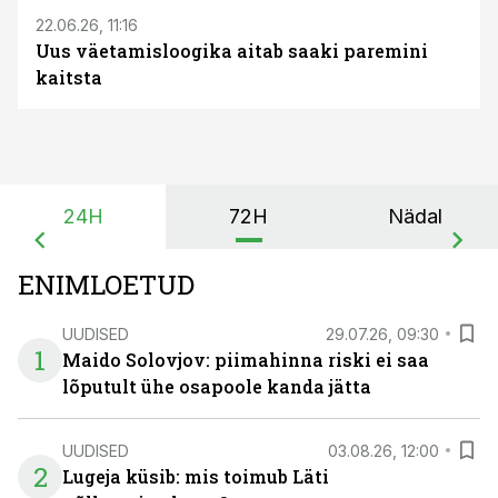
22.06.26, 11:16
Uus väetamisloogika aitab saaki paremini
kaitsta
24H
72H
Nädal
ENIMLOETUD
UUDISED
29.07.26, 09:30
1
Maido Solovjov: piimahinna riski ei saa
lõputult ühe osapoole kanda jätta
UUDISED
03.08.26, 12:00
2
Lugeja küsib: mis toimub Läti