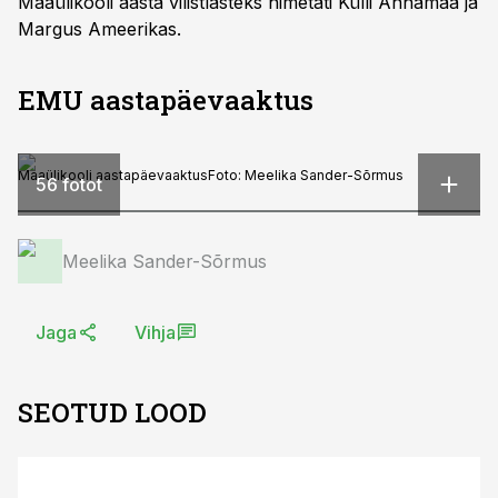
Maaülikooli aasta vilistlasteks nimetati Külli Annamaa ja
Margus Ameerikas.
EMU aastapäevaaktus
Maaülikooli aastapäevaaktus
Foto:
Meelika Sander-Sõrmus
56 fotot
Meelika Sander-Sõrmus
Jaga
Vihja
SEOTUD LOOD
ST