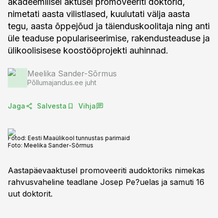
akadeemilisel aktusel promoveeriti doktorid,
nimetati aasta vilistlased, kuulutati välja aasta
tegu, aasta õppejõud ja täienduskoolitaja ning anti
üle teaduse populariseerimise, rakendusteaduse ja
ülikoolisisese koostööprojekti auhinnad.
Meelika Sander-Sõrmus
Põllumajandus.ee juht
Jaga
Salvesta
Vihja
Fotod: Eesti Maaülikool tunnustas parimaid
Foto:
Meelika Sander-Sõrmus
Aastapäevaaktusel promoveeriti audoktoriks nimekas
rahvusvaheline teadlane Josep Pe?uelas ja samuti 16
uut doktorit.