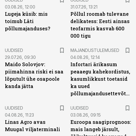
03.08.26, 12:00
31.07.26, 13:21
Lugeja küsib: mis
Põllul roomab tulevane
toimub Läti
delikatess: Eesti ainsas
põllumajanduses?
teofarmis kasvab 600
000 tigu
UUDISED
MAJANDUSTULEMUSED
29.07.26, 09:30
04.08.26, 12:14
Maido Solovjov:
Infortari ärikasum
piimahinna riski ei saa
peaaegu kahekordistus,
lõputult ühe osapoole
kasumlikkust toetasid
kanda jätta
ka uued
põllumajandusettevõtted
UUDISED
UUDISED
04.08.26, 11:23
03.08.26, 09:15
Linas Agro avas
Euroopa saagiprognoos:
Muugal viljaterminali
mais langeb järsult,