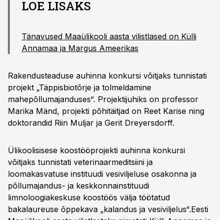
LOE LISAKS
Tänavused Maaülikooli aasta vilistlased on Külli
Annamaa ja Margus Ameerikas
Rakendusteaduse auhinna konkursi võitjaks tunnistati
projekt „Täppisbiotõrje ja tolmeldamine
mahepõllumajanduses“. Projektijuhiks on professor
Marika Mänd, projekti põhitäitjad on Reet Karise ning
doktorandid Riin Muljar ja Gerit Dreyersdorff.
Ülikoolisisese koostööprojekti auhinna konkursi
võitjaks tunnistati veterinaarmeditsiini ja
loomakasvatuse instituudi vesiviljeluse osakonna ja
põllumajandus- ja keskkonnainstituudi
limnoloogiakeskuse koostöös välja töötatud
bakalaureuse õppekava „kalandus ja vesiviljelus“.Eesti