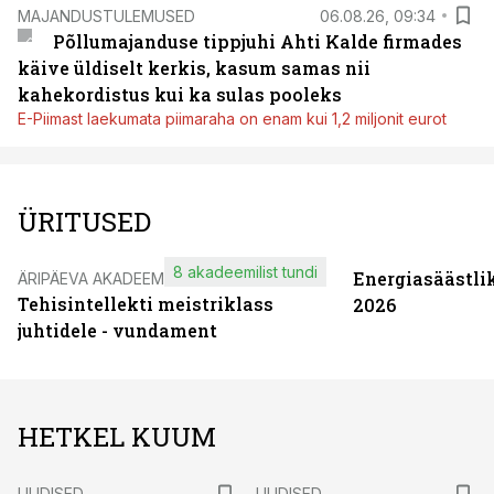
MAJANDUSTULEMUSED
06.08.26, 09:34
Põllumajanduse tippjuhi Ahti Kalde firmades
käive üldiselt kerkis, kasum samas nii
kahekordistus kui ka sulas pooleks
E-Piimast laekumata piimaraha on enam kui 1,2 miljonit eurot
ÜRITUSED
8 akadeemilist tundi
Energiasäästli
ÄRIPÄEVA AKADEEMIA
Tehisintellekti meistriklass
2026
juhtidele - vundament
HETKEL KUUM
UUDISED
UUDISED