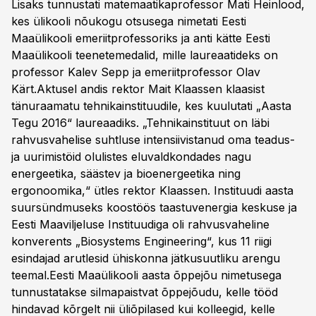
Lisaks tunnustati matemaatikaprofessor Mati Heinlood,
kes ülikooli nõukogu otsusega nimetati Eesti
Maaülikooli emeriitprofessoriks ja anti kätte Eesti
Maaülikooli teenetemedalid, mille laureaatideks on
professor Kalev Sepp ja emeriitprofessor Olav
Kärt.Aktusel andis rektor Mait Klaassen klaasist
tänuraamatu tehnikainstituudile, kes kuulutati „Aasta
Tegu 2016“ laureaadiks. „Tehnikainstituut on läbi
rahvusvahelise suhtluse intensiivistanud oma teadus-
ja uurimistöid olulistes eluvaldkondades nagu
energeetika, säästev ja bioenergeetika ning
ergonoomika,“ ütles rektor Klaassen. Instituudi aasta
suursündmuseks koostöös taastuvenergia keskuse ja
Eesti Maaviljeluse Instituudiga oli rahvusvaheline
konverents „Biosystems Engineering“, kus 11 riigi
esindajad arutlesid ühiskonna jätkusuutliku arengu
teemal.Eesti Maaülikooli aasta õppejõu nimetusega
tunnustatakse silmapaistvat õppejõudu, kelle tööd
hindavad kõrgelt nii üliõpilased kui kolleegid, kelle