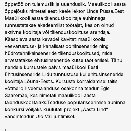
õppetöö on tulemuslik ja uuenduslik. Maaülikooli aasta
õppejõuks nimetati eesti keele lektor Linda Püssa.Eesti
Maaülikooli aasta täienduskoolitaja auhinnaga
tunnustatakse akadeemilist töötajat, kes on olnud
aktiivne koolitaja või täienduskoolituse arendaja.
Käesoleva aasta kevadel käivitati maaülikoolis
veevarustuse- ja kanalisatsiooniinseneride ning
hüdrotehnikainseneride täienduskoolitused, mida
arvestatakse ehitusinseneride kutse taotlemisel. Tänu
nendele kursustele pälvis maaülikool Eesti
Ehitusinseneride Liidu tunnustuse kui ehitusinseneride
koolitaja Lõuna-Eestis. Kursuste korraldamisel täitis
võtmerolli veemajanduse osakonna teadur Egle
Saaremäe, kes nimetati maaülikooli aasta
täienduskoolitajaks.Teaduse populariseerimise auhinna
konkursi võitjaks kuulutati projekt „Aasta Lind“
vanemteadur Ülo Väli juhtimisel.