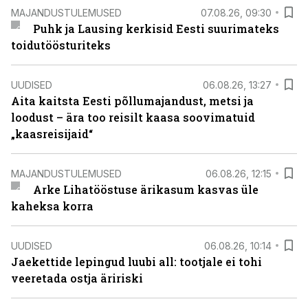
MAJANDUSTULEMUSED
07.08.26, 09:30
Puhk ja Lausing kerkisid Eesti suurimateks
toidutöösturiteks
UUDISED
06.08.26, 13:27
Aita kaitsta Eesti põllumajandust, metsi ja
loodust – ära too reisilt kaasa soovimatuid
„kaasreisijaid“
MAJANDUSTULEMUSED
06.08.26, 12:15
Arke Lihatööstuse ärikasum kasvas üle
kaheksa korra
UUDISED
06.08.26, 10:14
Jaekettide lepingud luubi all: tootjale ei tohi
veeretada ostja äririski