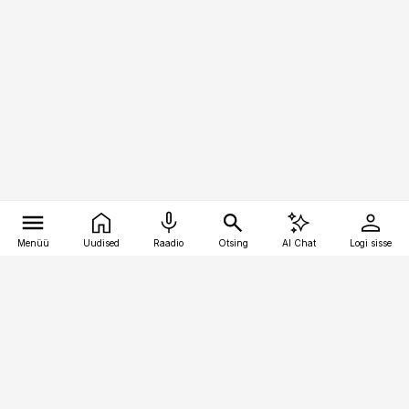
Menüü
Uudised
Raadio
Otsing
AI Chat
Logi sisse
Vana-Lõuna 39/1, 19094 Tallinn
(+372) 667 0111
pollumajandus@pollumajandus.ee